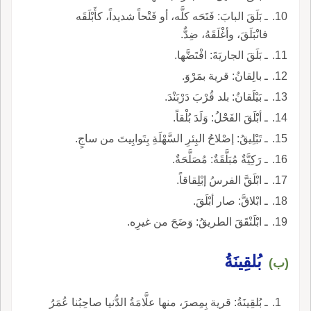
ـ بَلَقَ البابَ: فَتَحَه كلَّه، أو فَتْحاً شديداً، كأَبْلَقَه
فانْبَلَقَ، وأغْلَقَهُ، ضِدٌّ.
ـ بَلَقَ الجاريَةَ: افْتَضَّها.
ـ بالِقانُ: قرية بمَرْوَ.
ـ بَيْلَقانُ: بلد قُرْبَ دَرْبَنْدَ.
ـ أبْلَقَ الفَحْلُ: وَلَدَ بُلْقاً.
ـ تَبْلِيقُ: إصْلاحُ البِئرِ السَّهْلَةِ بِتَوابِيتَ من ساجٍ.
ـ رَكِيَّةٌ مُبَلَّقَةٌ: مُصَلَّحَةٌ.
ـ ابْلَقَّ الفرسُ إبْلِقاقاً.
ـ ابْلاقَّ: صار أبْلَقَ.
ـ ابْلَنْقَقَ الطريقُ: وَضَحَ من غيرِه.
بُلقِينَةُ
(ب)
ـ بُلقِينَةُ: قرية بِمِصرَ، منها علَّامَةُ الدُّنيا صاحِبُنا عُمَرُ