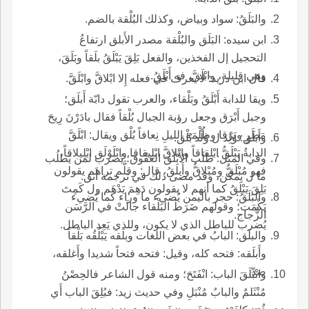
والبَلَقُ: سواد وبياض، وكذلك البُلْقة بالضم.
ابن سيده: البَلَق والبُلْقة مصدر الأَبلق ارتفاعُ
التحجيل إل الفخذين، والفعل بَلِقَ يَبْلَقُ بلَقاً وبَلَقَ،
وهي قليلة، وابْلَقَّ، فه أَبْلَقُ.
قال ابن دريد: لا يعرف في فعله إِلا ابْلاقَّ وابْلَقَّ.
ويقا للدابة أَبْلَقُ وبَلْقاء، والعرب تقول دابّة أَبلَق؛
وجبل أَبْرَق وجعل رؤبة الجبال بُلْقاً فقال بادَرْنَ رِيحَ
مَطَرٍ وبَرْقا وظُلْمَة الليلِ نِعافاً بُلْق ويقال: ابْلَقَّ
وأَبلَق: وُلِد ل وُلْد بُلْق.
الدابةُ يَبْلَقُّ ابْلِقاقاً وابْلاقَّ ابْلِيقاقا وابْلَوْلَق ابْلِيلاقاً،
وفي المثل: طلَب الأَبْلَقَ العَقُوقَ؛ يُضرب لمن يَطلُب
فهو مُبْلَقٌّ ومُبْلاقٌّ وأَبلَقُ، قال: وقلَّم تراهم يقولون
ما ل يمكن، وقد مضى ذلك في ترجمة أَنق.
بَلِقَ يَبْلَقُ كما أنهم لا يقولون دَهِمَ يَدْهَم ول كَمِتَ
والبَلَقُ: حجر باليمن يُضيء ما وراء كما يُضيء
يَكْمَت؛ وقولهم ضَرَطَ البَلْقاء جالَتْ في الرَّسَن
الزُّجاج.
يُضرب للباطل الذي لا يكون، وللذي يَعِد الباطل.
والبلَق: البابُ في بعض اللغات وبلَقه يَبْلُقُه بَلْقاً
وأَبلَقه: فتحه كله، وقيل: فتحه فتحاً شديدا وأَغلقه،
ضدّ.
وانْبَلَقَ الباب: انْفَتَحَ؛ ومنه قول الشاعر فالحِصْنُ
مُنْثَلمٌ والبابُ مُنْبَلِ وفي حديث زيد: فبُلِقَ الباب أَي