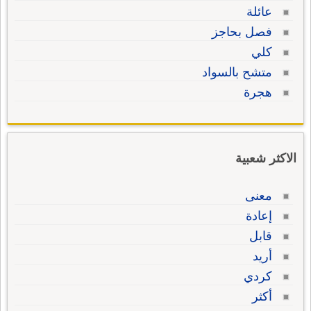
عائلة
فصل بحاجز
كلي
متشح بالسواد
هجرة
الاكثر شعبية
معنى
إعادة
قابل
أريد
كردي
أكثر