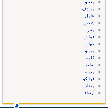
متعلق
مرادف
عامل
شجرة
مثير
قماش
جهاز
مسيو
كلمة
صاحب
مدينة
فرانكو
مضاد
ارتقاء