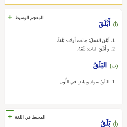
+
المعجم الوسيط
أَبْلَقَ
(أ)
أَبْلَقَ الفحلُ: جاءَت أَولاده بُلْقاً.
و أَبْلَقَ البابَ: بَلَقَهُ.
البَلَقُ
(ب)
البَلَقُ سواد وبياض في اللَّون.
+
المحيط في اللغة
بَلَقُ
(أ)