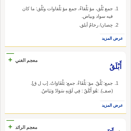
جمع بُلْق، مؤ بَلْقاءُ، جمع مؤ بَلْقاوات وبُلْق: ما كان
فيه سواد وبياض.
حِصان/ رخامٌ أبلق.
عرض المزيد
+
معجم الغني
أَبْلَقُ
جمع: بُلْقٌ. مؤ: بَلْقَاءُ. جمع: بَلْقَاوَاتٌ. [ب ل ق].
(صف). :هُوَ أَبْلَقُ : فِي لَوْنِهِ سَوَادٌ وَبَيَاضٌ.
عرض المزيد
+
معجم الرائد