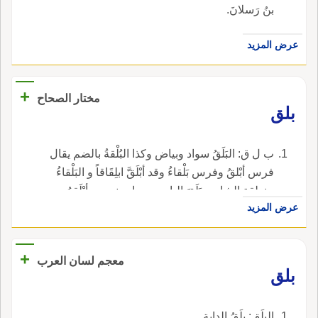
بنُ رَسلانَ.
عرض المزيد
+
مختار الصحاح
بلق
ب ل ق: البَلَقُ سواد وبياض وكذا البُلْقةُ بالضم يقال
فرس أبْلقُ وفرس بَلْقاءُ وقد أبْلَقَّ ابلِقَاقاً و البَلْقاءُ
منطقة الشام و بَلَقَ الباب من باب نصر و أبْلَقهُ
عرض المزيد
فتحه كله فانبَلَق.
+
معجم لسان العرب
بلق
البلَق: بلَقُ الدابة.