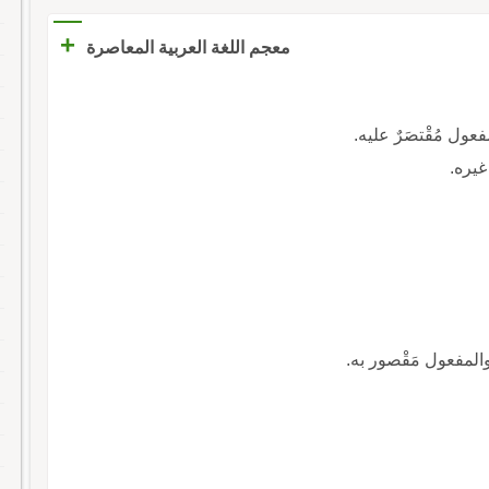
+
معجم اللغة العربية المعاصرة
مفعول مُقْتصَرٌ عليه.
غيره.
 والمفعول مَقْصور به.