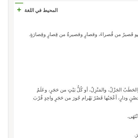
+
المحيط في اللغة
حَطَبُ الجَزْلُ، والمَنْزِلُ، أو كُلُّ بَيْتٍ من حَجَرٍ، وعَلَمٌ
لسَبْعَةٍ وخَمْسينَ مَوْضِعاً، ما بَيْنَ مَدينَةٍ وقرْيَةٍ وحِصْنٍ ودارٍ، أعْجَبُها قَصْرُ بَهْرام جُورَ من حَجَرٍ واحِدٍ قُرْبَ