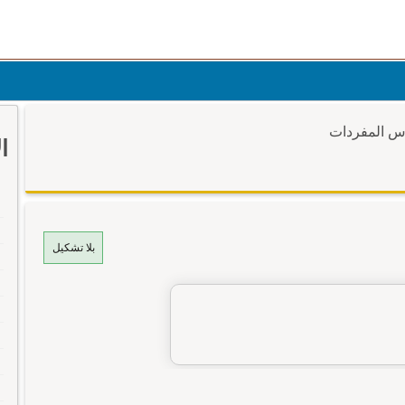
وس المفردات
ا
بلا تشكيل