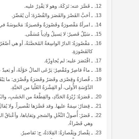
ـ قَصَّرَ عنه: تَرَكَهُ، وهو لا يَقْدِرُ عليه.
ـ أحَبَّ القَصْرَ والقَصَرَ والقُصْرَةَ: أن يُقَصِّرَ.
ـ امرأةٌ مَقْصورَةٌ وقَصُورَةٌ وقَصيرَةٌ: مَحْبوسَةٌ في ال
ـ سَيْلٌ قَصيرٌ: لا يَسيلُ وادِياً مُسَمًّى.
ـ مَقْصُورَةُ: الدارُ الواسِعَةُ المُحَصَّنَةُ، أو هي أصْغَرُ
كالقَصُورَةِ.
ـ اقْتَصَرَ عليه: لم يُجاوِزْهُ.
ـ ماءٌ قاصِرٌ ومُقْصِرٌ: يَرْعَى المالُ حَوْلَهُ، أو بَعيدٌ عن الكَلأِ، أو بارِدٌ.
ـ قُصارَةُ وقِصْرَى وقَصَرُ وقَصَرَةُ وقُصْرَى: ما 
الدَّوْسَةِ الأُولى، أو القِشْرَةُ العُلْيا من الحَبَّةِ.
ـ قَصَرَةُ: زُبْرَةُ الحَدَّادِ، والقِطْعَةُ من الخَشَبِ، و
ـ قِصَارُ: سِمَةٌ عليها. وقد قَصَّرَها تَقْصيراً. ولا يُقالُ إ
وهي قَصْراءُ.
ـ تِقْصارُ وتِقْصارَةُ: القِلادَةُ، ج: تَقاصيرُ.