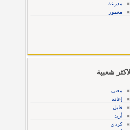
مدرعة
مغمور
لاكثر شعبية
معنى
إعادة
قابل
أريد
كردي