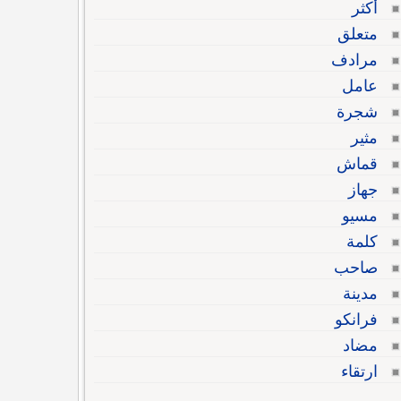
أكثر
متعلق
مرادف
عامل
شجرة
مثير
قماش
جهاز
مسيو
كلمة
صاحب
مدينة
فرانكو
مضاد
ارتقاء