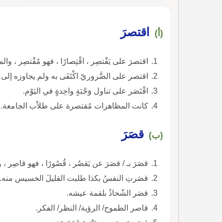
اقتصرَ
(أ)
اقتصرَ على يَقْتصِر ، اقْتِصارًا ، فهو مُقْتصِر ، وال
اقتصر على الضَّروريّ اكْتَفَى به ولم يجاوزه إلى 
اقْتَصَر على تناول وَجْبَةٍ واحِدةٍ في اليَوْم.
كانت المظاهرات مُقتصرة على طلاّب الجامعة.
قصَرَ
(ب)
قصَرَ بـ / قصَرَ عن يَقصُر ، قُصُورًا ، فهو قاصِر ،
قصَرتِ النفسُ بكذا طلبت القليلَ الخسيس منه.
قصَر الشّحاذُ بلقمة عيشه.
قاصر الطموح/ الرؤية/ النظر/ الفكر.