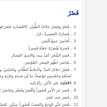
قَصْرُ
ـ قَصْرُ وقِصَرُ: خِلافُ الطُّولِ، كالقَصَارَةِ. قَصُرَ فهو قَصيرٌ من قُصراءَ، وقصارٍ وقصيرةٌ من قِصارٍ وقِصارَةٍ.
ـ قِصارَةُ: القصيرةُ، نادِرٌ.
ـ أَقاصِرُ: جمعُ أقْصَرَ.
ـ قَصَرَهُ يَقْصِرُهُ: جَعَلَهُ قَصيراً.
ـ قَصَرَ الشَّعَرَ: كَفَّ منه، والاسمُ: القِصارُ.
ـ تَقاصَرَ: أظْهَرَ القِصَرَ، كتَقَوْصَرَ.
ـ قَصْرُ: خلافُ المَدِّ، واخْتلاطُ الظَّلامِ، والحَبْسُ، وال
هَمَذانَ.
ـ قَصَرَهُ على الأَمْرِ: رَدَّهُ إليه.
ـ قَصَرَ عن الأَمرِ قُصُوراً وأقْصَرَ وقَصَّرَ وتَقاصَرَ: انْتَهَى.
ـ قَصَرَ عنه: عَجَزَ.
ـ قَصَرَ عَنِّي الوَجَعُ والغَضَبُ قُصُوراً: سَكَنَ، كقَصَّرَ.