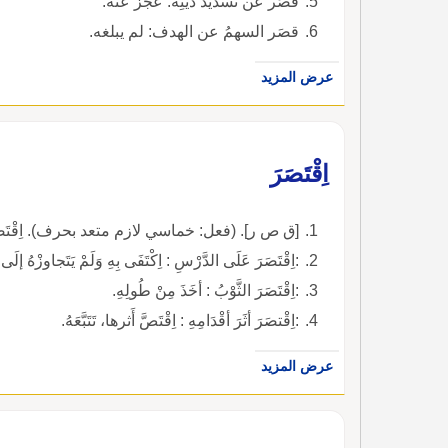
قصَر عن تسديد دَيْنِه: عَجَزَ عنه.
قصَر السهمُ عن الهدف: لم يبلغه.
عرض المزيد
اِقْتَصَرَ
[ق ص ر]. (فعل: خماسي لازم متعد بحرف). اِقْتَصَرْتُ، 
:اِقْتَصَرَ عَلَى الدَّرْسِ : اِكْتَفَى بِهِ وَلَمْ يَتَجاوزْهُ إ
:اِقْتَصَرَ الثَّوْبُ : أخَذَ مِنْ طُولِهِ.
:اِقْتصَرَ أثَرَ أقْدَامِهِ : اِقْتَصَّ أَثرها، تَتَبَّعَهُ.
عرض المزيد