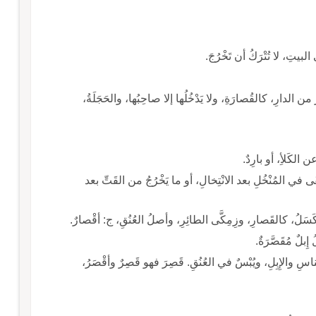
بيتِ، لا تُتْرَكُ أن تَخْرُجَ.
 من الدارِ، كالقُصارَةِ، ولا يَدْخُلُها إلا صاحِبُها، والحَجَلَةُ،
يَبْقَى في المُنْخُلِ بعد الانْتِخالِ، أو ما يَخْرُجُ من القَتِّ بعد
الكَسَلُ، كالقَصارِ، وزِمِكَّى الطائِرِ، وأصلُ العُنُقِ، ج: أقْصارٌ.
ِبلٌ مُقَصَّرَةٌ.
ـ قَصَرُ: أُصولُ النَّخْلِ والشجرِ وبَقاياها، وأعْناقُ الناسِ والإِبِلِ، ويُبْسٌ في العُنُقِ. قَصِرَ فهو قَصِرٌ وأقْصَرُ،