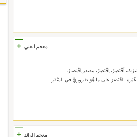
+
معجم الغني
أقْتَصِرُ، اِقْتَصِرْ، مصدر اِقْتِصارٌ.
لَى غَيْرِهِ. :اِقْتَصَرَ على ما هُوَ ضَرورِيٌّ في السَّفَرِ.
+
معجم الرائد