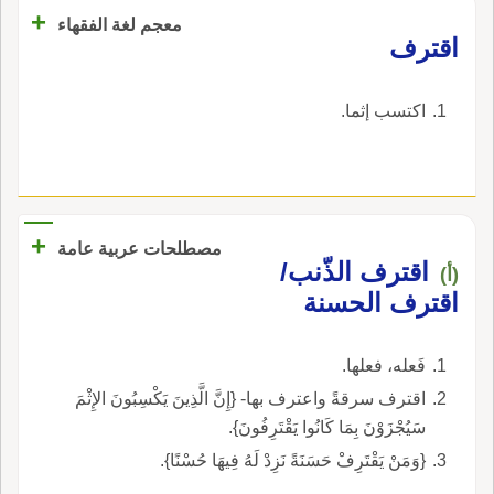
+
معجم لغة الفقهاء
‏اقترف‏
‏اكتسب إثما‏.
+
مصطلحات عربية عامة
اقترف الذّنب/
(أ)
اقترف الحسنة
فَعله، فعلها.
اقترف سرقةً واعترف بها- {إِنَّ الَّذِينَ يَكْسِبُونَ الإِثْمَ
سَيُجْزَوْنَ بِمَا كَانُوا يَقْتَرِفُونَ}.
{وَمَنْ يَقْتَرِفْ حَسَنَةً نَزِدْ لَهُ فِيهَا حُسْنًا}.