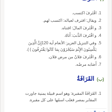
اقْتَرفَ اكتسب.
ويقال: اقترف لعياله: اكتسب لهم.
و اقْتَرفَ المالَ: اقتناه.
و اقْتَرفَ الذَّنبَ: أَتاهُ.
وفي التنزيل العزيز: الأنعام آية 120إِنَّ الَّذِينَ
يَكْسِبُونَ الإِثْمَ سَيُجْزَوْنَ بِمَا كَانُوا يَقْتَرِفُونَ ) ).
و اقْتَرفَ فلانٌ من مرض فلان.
أَصَابه مرضُه.
القَرَافَةُ
(ب)
القَرَافَةُ المقبرة: وهو اسم قبيلة يمنية جاورت
المقابر بمصر فغلب اسمُها على كل مقبرة.