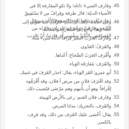
وقارف الشيءَ: دَاناه؛ ولا تكو المقارفة إلا في
الأَشياء الدنيّة؛ قال طرفة وقِرافُ من لا يَسْتَفِيقُ
دَعارَة يُعْدي، كما يُعْدي الصحيحَ الأَجْرَب وقال
وفي حديث الإفك: إنْ كُنْتِ قارَفْتِ ذنبا فتوبي إلى
النابغة وقارَفَتْ، وهْيَ لم تَجْرَبْ، وباعَ له من
اللّه، وهذا راجع إلى المُقاربة والمُداناة.
الفَصافِصِ بالنُّمِّيِّ سِفْسِير أَي قارَبَتْ أَنْ تَجْرَب.
وقارَفَ الجَرَب البعيرَ قِرافاً: داناه شيء منه.
والقَرَفُ: العَدْوى.
وأَقْرَف الجَرَبُ الصِّحاحَ: أَعْداها.
والقَرَف: مُقارَفَة الوَباء.
أَبو عمرو: القَرَ الوَباء، يقال: احذَر القَرَفَ في غنمك.
وقد اقْتَرَفَ فلان من مرض آ فلان، وقد أَقْرَفُوه
إقْرافاً: وهو أَن يأْتيهم وهم مَرْضَى فيُصيبَ ذلك.
وقارف فلان الغنم: رعى بالأَرض الوبيئة.
والقَرَف، بالتحريك: مدانا المرض.
يقال: أَخْشى عليك القَرَف من ذلك، وقد قرِف،
بالكسر.