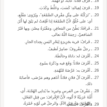
ـ قَرَفَ فُلاناً: عابَهُ، أو اتَّهَمَهُ.
ـ قَرَفَ لِعِيالهِ: كَسَبَ، وخَلَّطَ وكَذَبَ.
ـ ''تَرَكْتُهُ على مِثْلِ مَقْرِفِ الصَّمْغَةِ''، ويُرْوَى: مَقْلَعِ،
أي: على خُلُوٍّ، لأَنَّ الصَّمْغَةَ إذا قُلِعَتْ لم يَبْقَ لها أَثَرٌ.
ـ قَرافَةُ: بَطْنٌ من المَعافِرِ، ومَقْبُرَةُ مِصْرَ، وبها قَبْرُ
الشافعيِّ، رَحِمَهُ اللّهُ تعالى.
ـ قَرافُ: قرية بجَزِيرَةٍ لِبَحْرِ اليَمنِ بِحِذاءِ الجارِ.
ـ رجلٌ مَقْروفٌ: ضامِرٌ لَطيفٌ.
ـ أقْرَفَ له: داناهُ وخالَطَهُ.
ـ أقْرَفَ فلاناً: وَقَعَ فيه وذَكَرَهُ بسُوءٍ.
ـ أقْرَفَ به: عَرَّضَهُ للتُهْمَةِ.
ـ أقْرَفَ آلُ فلانٍ فلاناً: أتاهم وهم مَرْضَى، فأصابَهُ
ذلك.
ـ مُقْرِفُ من الفرسِ وغيرِه: ما يُدانِي الهُجْنَةَ، أَي،
أُمُّهُ عَرَبيَّةٌ لا أَبُوه، لأَنَّ الإِقْرافَ: من قِبَلِ الفَحْلِ،
والهُجْنَةَ: من قِبَلِ الأمِّ، والرجلُ في لَوْنِهِ حُمْرَةٌ،
ـ اقْتَرَفَ: اكْتَسَبَ.