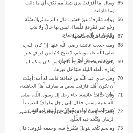
ويقال: ما أَقْرَفَتْ يدي شيئاً مم تَكرَه أَي ما دانَت
وما قارَفَتْ.
ووَجْه مُقْرِفٌ: غيرُ حَسَن؛ قال ذ الرمة تُريكَ سُنَّةَ
وَجْهٍ غيرَ مُقْرِفةٍ مَلْساءَ، ليس بها خالٌ ولا نَدَب
والمُقارفة والقِراف: الجماع.
وقارَف امرأَته: جامعها.
ومنه حديث عائشة رضي اللّه عنها: إنْ كان النبي،
صلى اللّه عليه وسلم، لَيُصْبِح جُنُبا من قِرافٍ غير
احتلام ثم يصومُ، أَي من جماع.
وفي الحديث في دَفْن أُ كُلثوم: من كان منكم لم
يُقارِف أَهله الليلة فليَدْخُل قبرَها.
وفي حدي عبد اللّه بن حُذافة: قالت له أُمه: أَمِنْتَ
أَن تكون أُمُّك قارَفَت بعض ما يقارِف أَهلُ الجاهلية،
أَرادت الزنا.
وفي حديث عائشة: جاء رجل إل رسول اللّه، صلى
اللّه عليه وسلم، فقال: إني رجل مِقْرافٌ للذنوب أَ
كثير المباشرة لها، ومِفْعالٌ من أَبنية المبالغة.
والقَرْف: وِعاء م أَدَمٍ، وقيل: يُدبَغُ بالقِرفة أَي بقُشور
الرمان ويُتَّخذ فيه الخَلْع.
وه لحم يُتَّخذ بتوابِلَ فيُفْرَغُ فيه، وجمعه قُرُوف؛ قال