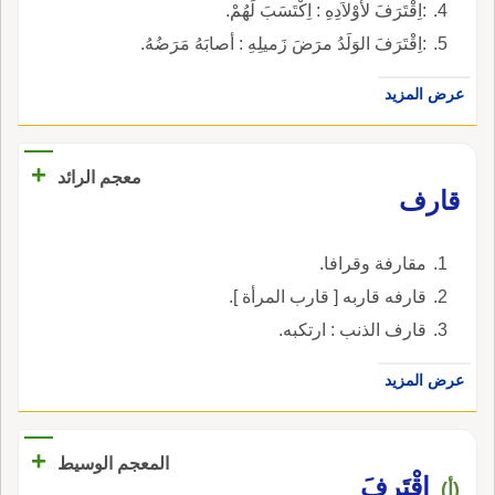
:اِقْتَرَفَ لأوْلاَدِهِ : اِكْتَسَبَ لَهُمْ.
:اِقْتَرَفَ الوَلَدُ مرَضَ زَميلِهِ : أصابَهُ مَرَضُهُ.
عرض المزيد
+
معجم الرائد
قارف
مقارفة وقرافا.
قارفه قاربه [ قارب المرأة ].
قارف الذنب : ارتكبه.
عرض المزيد
+
المعجم الوسيط
اقْتَرفَ
(أ)