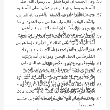
وفي الحديث أَن قوماً شكَوْا إلى رسول اللّه، صلى
اللّه عليه وسلم، وَباء أَرضهم فقال، صلى اللّه عليه
وسلم: تَحوَّلوا فإن من القَرَف التَّلَفَ.
قال اب الأَثير: القَرَف ملابسة الداء ومداناة المرض،
والتَّلَف الهلاك؛ قال: ولي هذا من باب العَدْوى وإنما
هو من باب الطِّبِّ، فإن استصلاح الهواء م أَعون
والقِرْفة: الهُجْنة.
الأَشياء على صحة الأَبدان، وفساد الهواء من أَسرع
والمُقْرِفُ: الذي دانى الهُجْنة من الفر وغيره الذي
الأَشْياء إل الأَسقام.
أُمه عربية وأَبوه ليس كذلك لأَن الإقْراف إنما هو من
قِبَ الفَحْل، والهُجْنَة من قِبَل الأُم.
وفي الحديث: أَنه رَكِبَ فرساً لأَب طلحة مُقْرِفاً؛
المُقْرِفُ من الخيل الهَجين وهو الذي أُمه بِرْذَوْنة
وأَبوه عَربي، وقيل بالعكْس، وقيل: هو الذي دانى
وأَقْرَفَ الرجلُ وغيره: دَنا م الهُجْنَة.
الهجنة من قِبَل أَبيه وقيل: هو الذي دانى الهجنة
والمُقْرِف أَيضاً: النَّذْل؛ وعليه وُجّه قوله فإن يَكُ
وقارَبَها؛ ومنه حديث عمر، رضي اللّه عنه كتَبَ إلى
إقْرافٌ فَمِنْ قِبَلِ الفَحْل وقالوا: ما أَبْصَرَتْ عَيْني ولا
أَبي موسى في البَراذين: ما قارَفَ العِتاق منها
أَقْرَفَتْ يدي أَي ما دنَتْ منه، ول أَقْرَفْتُ لذلك أَي ما
وأَقْرَفَ له أَ داناه؛ قال ابن بري: شاهده قول ذي
فاجعل له سهما واحداً، أَي قارَبَها وداناها.
دانيتُه ولا خالطت أَهله.
الرمة نَتوج، ولم تُقْرِفْ لِما يُمْتَنى له إذا نُتِجَتْ ماتَتْ
وحَيَّ سَليلُه لم تُقْرِفْ: لم تُدانِ ماله مُنْية.
والمُنْية: انتِظار لَقْح الناق من سبعة أَيام إلى خمْسة
عَشَر يوماً.