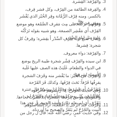
والقِرْفة: القِشرة.
والقِرفة الطائفة من القِرْف، وكل قشر قِرف،
بالكسر، ومنه قِرْف الرُّمَّانة وقِر الخُبْز الذي يُقْشَر
ويبقى في التَّنُّور.
وقولهم: تَرَكْتُه على مِث مَقرِف الصَّمْغة وهو موضع
القِرْف أَي مَقْشِر الصمغة، وهو شبيه بقوله تَرَكْتُه
على مِثل ليلة الصَّدَر.
ويقال: صَبَغ ثوبه بقِرْفِ السِّدْر أَ بقِشره؛ وقِرفُ كل
شجرة: قِشرها.
والقِرْفة: دواء معروف.
ابن سيده والقِرْف قِشْر شجرة طيبة الريح يوضع
في الدواء والطعام، غَلَبَتْ هذه الصف عليها غَلَبة
الأَسماء لشرفها.
والقِرْف من الخُبْز: ما يُقْشر منه وقَرَفَ الشجرة
يقرِفُها قَرْفاً: نَحَتَ قِرْفَها، وكذلك قَرَ القَرْحة
فَتَقَرَّفَتْ أَي قَشَرَها، وذلك إذا يبِسَتْ؛ قال عنترة
وفي حديث الخوارج: إذا رأَيتموهم فاقْرِفوه
عُلالَتُنا في كل يومِ كريهة بأَسْيافِنا، والقَرْحُ لم
واقتلوهم؛ هو من قَرَفْتُ الشجرة إذا قَشَرْتَ لحاءها.
يَتَقَرَّف أَي لم يعله ذلك؛ وأَنشد الجوهري عجز هذا
وقَرَفتُ جلد الرجل إذ اقْتَلَعْته، أَراد استأْصلوهم.
البيت والجُرْحُ لم يَتَقَرَّ والصحيح ما أَوردناه.
وفي حديث عمر، رضي اللّه عنه: قال ل رجل من