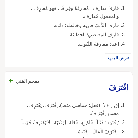
قارفَ يقارف ، مُقارَفَةً وقِرافًا ، فهو مُقارِف ،
والمفعول مُقارَف.
قارف الذَّنبَ قاربه وخالطه؛ داناه.
قارف المعاصِي/ الخطيئةَ.
اعتاد مقارفةَ الذّنوب.
عرض المزيد
+
معجم الغني
اِقْتَرَفَ
[ق ر ف]. (فعل: خماسي متعد). اِقْتَرَفَ، يَقْتَرِفُ،
مصدر اِقْتِرَافٌ.
:اِقْتَرَفَ ذَنْباً : قَامَ بِهِ، فَعَلهُ، اِرْتَكَبَهُ. :لاَ يَقْتَرِفُ جُرْماً.
:اِقْتَرَفَ الْمَالَ : اِقْتَناهُ.