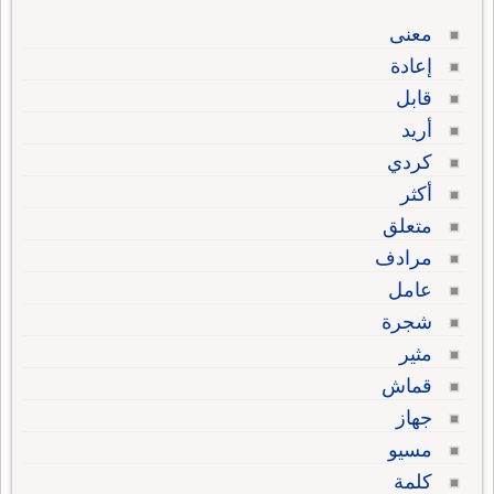
معنى
إعادة
قابل
أريد
كردي
أكثر
متعلق
مرادف
عامل
شجرة
مثير
قماش
جهاز
مسيو
كلمة