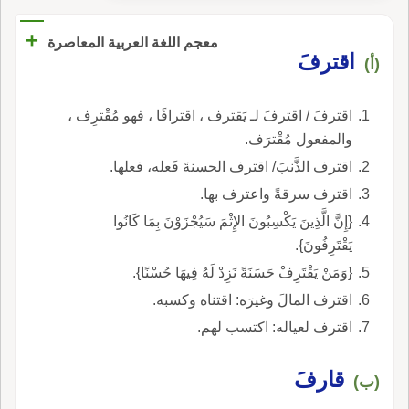
+
معجم اللغة العربية المعاصرة
اقترفَ
(أ)
اقترفَ / اقترفَ لـ يَقترف ، اقترافًا ، فهو مُقْترِف ،
والمفعول مُقْترَف.
اقترف الذَّنبَ/ اقترف الحسنةَ فَعله، فعلها.
اقترف سرقةً واعترف بها.
{إِنَّ الَّذِينَ يَكْسِبُونَ الإِثْمَ سَيُجْزَوْنَ بِمَا كَانُوا
يَقْتَرِفُونَ}.
{وَمَنْ يَقْتَرِفْ حَسَنَةً نَزِدْ لَهُ فِيهَا حُسْنًا}.
اقترف المالَ وغيرَه: اقتناه وكسبه.
اقترف لعياله: اكتسب لهم.
قارفَ
(ب)