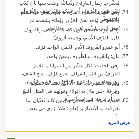
مُعقِّر ب حِمار البارِقيّ وذُبْيانيَّة وصَّت بنيها بأَنْ كذَبَ
القَراطِفُ والقُرُوف أَي عليكم بالقَراطِف والقُروف
وفي التهذيب: القَرْف شيء م جُلود يُعمل فيه الخَلْع،
فاغْنموها.
والخَلع: أَن يُؤخذ لحمُ الجَزُور ويُطبَخ بشحمه ثم
تُجعل فيه توابلُ ثم تُفْرغ في هذا الجلد.
وقال أَبو سعيد في قول كذَب القراطف والقروف
قال: القَرْف الأَديم، وجمعه قُروفٌ.
أَبو عمرو القُروف الأَدَم الحُمر، الواحد قَرْف.
قال: والقُروف والظُّروف بمعنً واحد.
وفي الحديث: لكل عَشْر من السرايا ما يَحْمِل
القِرافُ من التَّمْر القِراف: جمع قَرْف، بفتح القاف،
وهو وِعاء من جلد يُدْبَغ بالقِرْفة، وه قشور الرُّمان.
وقِرْفةُ: اسم رجل؛ قال أَلا أَبْلِغْ لديك بني سُوَيدٍ
وقِرْفةً، حين مالَ به الولاء وقولهم في المثل: أَمْنَعُ
من أُم قِرْفة؛ هي اسم امرأَة.
التهذيب: وف الحديث أَن جاريتين كانتا تُغَنِّيان بما
تقارَفَتْ به الأَنصارُ يو بُعاثٍ؛ هكذا رُوي في بعض
طرقه.
عرض المزيد