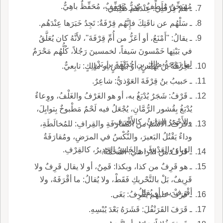
مُسَخِّنٌ مُلَطِّفٌ، مُدِرٌّ مُجَفِّفٌ، مُحَفِّظٌ باهِيٌّ.
ـ هُمْ قِرْفَتِي: عِنْدَهُم طَلِبَتي.
ـ سَلْهُم عن ناقَتِكَ فإِنَّهُم قِرْفَةٌ: تَجِدُ خَبَرَها عِنْدَهُم.
ـ يقالُ: ''أَمْنَعُ، أو أعَزُّ من أُمِّ قِرْفَةَ''، لأَنَّهُ كان يُعَلَّقُ
في بَيْتِها خَمْسونَ سَيفاً، لخمسينَ رَجُلاً، كُلُّهُم مَحْرَمٌ
لها زَوْجَةُ مالِكِ بنِ حُذَيْفَةَ بنِ بَدْرٍ.
ـ قِرْفَةُ بنُ بُهَيْسٍ، أو بَيْهَسٍ أو مالِكٍ: تابِعيٌّ.
ـ حَبيبُ بنُ قِرْفَةَ العَوْذيُّ: شاعِرٌ.
ـ قَرْفُ: شَجَرٌ يُدْبَغُ به، أو هو الغَرْفُ والغَلْفُ، ووِعاءٌ
يُدْبَغُ بِقُشور الرُّمَّانِ، يُجْعَلُ فيه لَحْمٌ مَطْبوخٌ بِتوابِلَ،
والأَحْمَرُ القانِئُ، كالأَقْرَفِ.
ـ قَرَفُ: الاسْمُ من المُقارَفَةِ والقِرافِ: للمُخالَطَةِ،
وداءٌ يَقْتُلُ البَعيرَ، والنُّكْسُ في المرَضِ، ومُقارَفَةُ
الوَباءِ والعَدْوى، والخَليقُ الجَديرُ، كالقِرْفِ.
ـ قَرَفُ من الأَراضي: المَحَمَّةُ.
ـ هو قَرِفٌ من كذا، وبكذا: قَمِنٌ، أو لا يقال قَرِفٌ ولا
قَرِيفٌ، بَلْ بالتَّحْريكِ فَقَطْ، ولا يُقالُ: ما أقْرَفَهُ، ولا
أقْرِفْ به، أو يُقالُ.
ـ قَرَفَ عليهم يَقْرِفُ: بَغَى.
ـ قَرَفَ القَرَنْفُلَ: قَشَرَهُ بَعْدَ يُبْسِهِ.