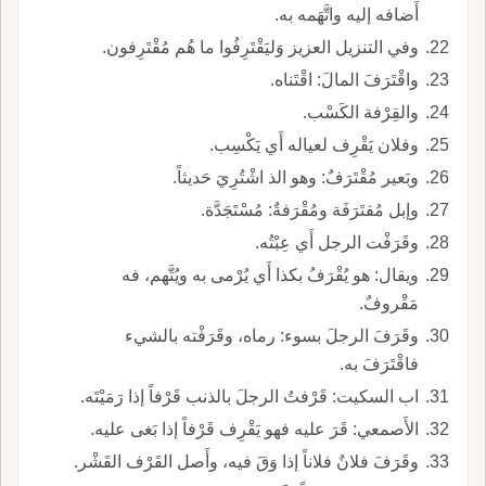
أَضافه إليه واتَّهَمه به.
وفي التنزيل العزيز وَليَقْتَرِفُوا ما هُم مُقْتَرِفون.
واقْتَرَفَ المالَ: اقْتَناه.
والقِرْفة الكَسْب.
وفلان يَقْرِف لعياله أَي يَكْسِب.
وبَعير مُقْتَرَفٌ: وهو الذ اشْتُرِيَ حَديثاً.
وإبل مُقتَرَفَة ومُقْرَفةٌ: مُسْتَجَدَّة.
وقَرَفْت الرجل أَي عِبْتُه.
ويقال: هو يُقْرَفُ بكذا أَي يُرْمى به ويُتَّهم، فه
مَقْروفٌ.
وقَرَفَ الرجلَ بسوء: رماه، وقَرَفْته بالشيء
فاقْتَرَفَ به.
اب السكيت: قَرْفتُ الرجلَ بالذنب قَرْفاً إذا رَمَيْتَه.
الأَصمعي: قَرَ عليه فهو يَقْرِف قَرْفاً إذا بَغى عليه.
وقَرَفَ فلانٌ فلاناً إذا وَقَ فيه، وأَصل القَرْف القَشْر.