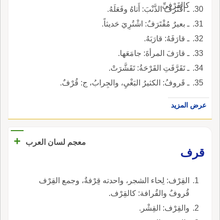
كالقَرْفِيِّ.
ـ اقْتَرَفَ الذَّنْبَ: أَتاهُ وفَعَلَهُ.
ـ بعيرٌ مُقْتَرَفٌ: اشْتُرِيَ حَديثاً.
ـ قارَفَهُ: قارَبَهُ.
ـ قارَفَ المرأةَ: جامَعَها.
ـ تَقَرَّفَتِ القَرْحَةُ: تَقَشَّرَتْ.
ـ قَروفُ: الكثيرُ البَغْيِ، والجِرابُ، ج: قُرْفٌ.
عرض المزيد
+
معجم لسان العرب
قرف
القِرْف: لِحاء الشجر، واحدته قِرْفةٌ، وجمع القِرْف
قُروفٌ والقُرافة: كالقِرْف.
والقِرْف: القِشْر.