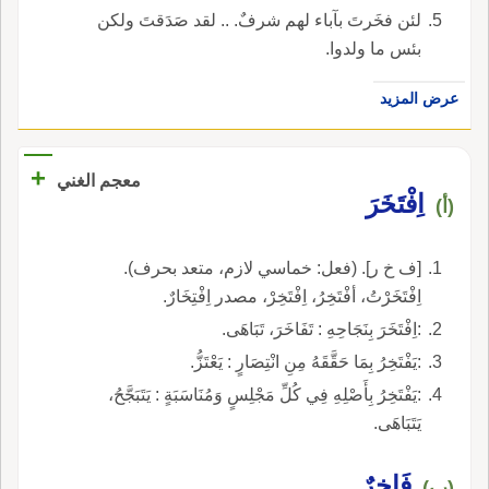
لئن فخَرتَ بآباء لهم شرفٌ. .. لقد صَدَقتَ ولكن
بئس ما ولدوا.
عرض المزيد
+
معجم الغني
اِفْتَخَرَ
(أ)
[ف خ ر]. (فعل: خماسي لازم، متعد بحرف).
اِفْتَخَرْتُ، أفْتَخِرُ، اِفْتَخِرْ، مصدر اِفْتِخَارٌ.
:اِفْتَخَرَ بِنَجَاحِهِ : تَفَاخَرَ، تَبَاهَى.
:يَفْتَخِرُ بِمَا حَقَّقَهُ مِنِ انْتِصَارٍ : يَعْتَزُّ.
:يَفْتَخِرُ بِأَصْلِهِ فِي كُلِّ مَجْلِسٍ وَمُنَاسَبَةٍ : يَتَبَجَّحُ،
يَتَبَاهَى.
فَاخِرٌ
(ب)