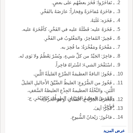
ـ تَفاخَرُوا: فَخَرَ بعضُهُم على بعضٍ.
ـ فاخَرَهُ مُفاخَرَةً وفِخاراً: عارَضَهُ بالفَخْرِ.
ـ فَخَرَه: غَلَبَهُ.
ـ فَخَرَهُ عليه: فَضَّلَهُ عليه في الفَخْرِ، كأفْخَرَهُ عليه.
ـ فَخِيرُ: المُفاخِرُ، والمَغْلوبُ في الفَخْرِ.
ـ مَفْخَرَةُ ومَفْخُرَةُ: ما فُخِرَ به.
ـ فاخِرُ: الجَيِّدُ من كلِّ شيءٍ، وبُسْرٌ يَعْظُمُ ولا نَوَى له.
ـ اسْتَفْخَرَ الشيءَ: اشْتَراهُ فاخِراً.
ـ فَخُورُ: الناقةُ العظيمَةُ الضَّرْعِ القليلَةُ اللَّبنِ.
ـ فَخُورُ من الضُّرُوعِ: الغليظُ الضَّيِّقُ الأَحاليلِ القليلُ
اللَّبَنِ، والنَّخْلَةُ العظيمةُ الجِذْعِ الغليظةُ السَّعَفِ،
والفرسُ العظيمُ الجُرْدانِ الطويلُهُ، كالفَيْخَرِ، ج:
ـ فَخَّارَةُ: الجَرَّةُ ج: الفَخَّارُ، أو هو الخَزَفُ.
فَياخِرُ.
ـ فَخِرَ: أنِفَ.
ـ فاخُورُ: رَيْحانُ الشُّيوخِ.
عرض المزيد