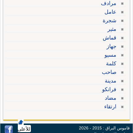
مرادف
عامل
شجرة
مثير
قماش
جهاز
مسيو
كلمة
صاحب
مدينة
فرانكو
مضاد
ارتقاء
قاموس البراق : 2015 - 2026
للأعلى