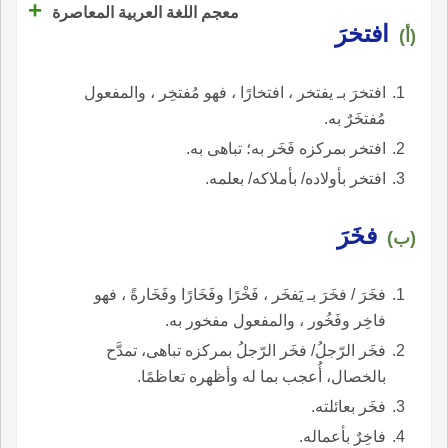
+
معجم اللغة العربية المعاصرة
افتخرَ
(أ)
افتخرَ بـ يفتخر ، افتخارًا ، فهو مُفتخِر ، والمفعول
مُفتخَرٌ به.
افتخر بمركزه فَخَر به؛ تباهى به.
افتخر بأولاده/ بأملاكه/ بعلمه.
فخَرَ
(ب)
فخَرَ / فخَرَ بـ يَفخَر ، فَخْرًا وفَخَارًا وفَخَارةً ، فهو
فاخِر وفَخُور ، والمفعول مفخور به.
فخَر الرّجلُ/ فخَر الرّجلُ بمركزه تباهى، تمدَّح
بالخصال، أُعجب بما له وأظهره تعاظمًا.
فخَر بعائلته.
فاخِرٌ بأعماله.