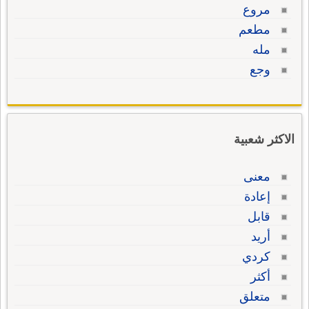
مروع
مطعم
مله
وجع
الاكثر شعبية
معنى
إعادة
قابل
أريد
كردي
أكثر
متعلق