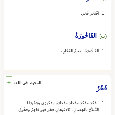
افْتَخَرَ فَخَرَ.
الفَاخُورَةُ
(ب)
الفَاخُورَةُ مصنعُ الفَخَّارِ ،.
+
المحيط في اللغة
فَخْرُ
ـ فَخْرُ وفَخَرُ وفَخارُ وفَخارَةُ وفِخّيرَى وفِخّيرَاءُ:
التَّمَدُّحُ بالخِصالِ، كالافْتِخارِ. فَخَرَ فهو فاخِرٌ وفَخُورٌ.