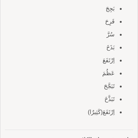
بَجِجَ
فَرِحَ
سُرَّ
بَذَخَ
اِرْتَفَعَ
عَظُمَ
تَبَجَّحَ
تَبَذَّخَ
اِرْتَفَعَ(كَثِيرٌا)