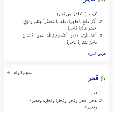
[ف خ ر]. (فاعل من فَخَرَ).
:أَكَلَ طَعَاماً فَاخِراً : طَعَاماً مُحَضَّراً بِعِنَايَةٍ وَذَوْقٍ.
:حَضَرَ مَأْدُبَةً فَاخِرَةً.
:أَثَاثُ الْبَيْتِ فَاخِرٌ : أَثَاثُهُ رَفِيعُ الْمُسْتَوَى. :فُسْتَانٌ
فَاخِرٌ :سَيَّارَةٌ فَاخِرَةٌ.
عرض المزيد
+
معجم الرائد
فَخر
(أ)
فخر.
يفخر ، فخرا وفخرا وفخارا وفخارة وفخيرى
وفخيراء.