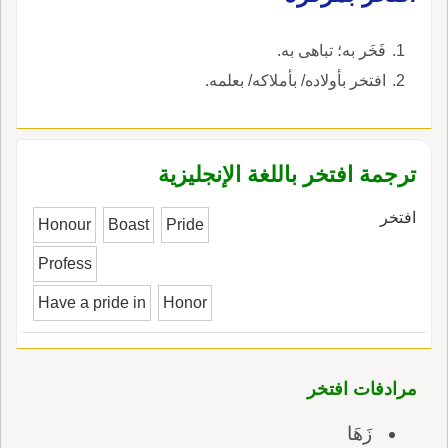
للدنيا وتَنْسى الآخر فيقال: هي المرأَة التي تتدحرج
في مشيتها.
فَخَر به؛ تباهى به.
افتخر بأولاده/ بأملاكه/ بعلمه.
ترجمة افتخر باللغة الإنجليزية
افتخر
Honour
Boast
Pride
Profess
Have a pride in
Honor
مرادفات افتخر
زَهَا