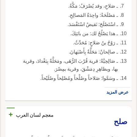
ـ صَلاحِ، وقد يُصْرَفُ: مَكَّةُ.
ـ مَصْلَحَةُ: واحِدَةُ المَصالِحِ.
ـ اسْتَصْلَحَ: نَقيضُ اسْتَفْسَدَ.
ـ هذا يَصْلُحُ لك: من بابَتِكَ.
ـ رَوْحُ بنُ صَلاحٍ: مُحَدِّثٌ.
ـ صالِحانُ: مَحَلَّةٌ بِأَصْبَهانَ.
ـ صَالِحِيَّةُ: قرية قُرْبَ الرُّهَى، ومَحَلَّةٌ بِبَغْدادَ، وقرية
بها، وبظاهِرِ دِمَشْقَ، وقرية بمِصْرَ.
ـ وسَمَّوا: صَلاحاً وصُلْحاً ومُصْلِحاً وصُلَيْحاً.
عرض المزيد
+
معجم لسان العرب
صلح