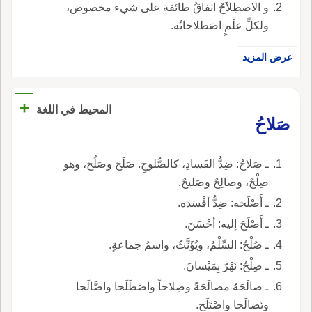
و الاصطِلاَحُ اتفاقُ طائفة على شيء مخصوص،
ولكلِّ علْمٍ اصَطلاحاتُه.
عرض المزيد
+
المحيط في اللغة
صَلاحُ
ـ صَلاحُ: ضِدُّ الفَسادِ، كالصُّلوحِ. صَلَحَ وصَلُحَ، وهو
صِلْحٌ، وصالِحٌ وصَليحٌ.
ـ أَصْلَحَه: ضِدُّ أفْسَدَه.
ـ أَصْلَحَ إليه: أحْسَنَ.
ـ صُلْحُ: السِّلْمُ، ويُؤَنَّثُ، واسمُ جماعةٍ.
ـ صِلْحُ: نَهْرٌ بِمَيْسانَ.
ـ صالَحَهُ مصالَحَةً وصِلاحاً واصْطَلَحا واصَّالَحا
وتَصالَحا واصْتَلَح.