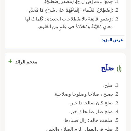
جمع: ـات. [ص ل ح]. (مصدر اِصْطَلَحَ).
:اِصْطِلاحُ العُلَماءِ : اِتِّفاقُهُمْ على شَيْءٍ مَّا مُحَدَّدٍ.
:وَضَعوا قائِمَةً بالاصْطِلاحاتِ الجَديدَةِ : كَلِماتٌ لَها
مَعانٍ مُعَيَّنَةٌ وَمُحَدَّدَةٌ في عِلْمٍ مِنَ العُلومِ.
عرض المزيد
+
معجم الرائد
صَلَح
(أ)
صلح.
يصلح ، صلاحا وصلوحا وصلاحية.
صلح كان صالحا ذا خير.
صلح صار صالحا ذا خير.
صلحت حاله : زال فسادها.
صلح في العمل : لزم الصلاح والخير.