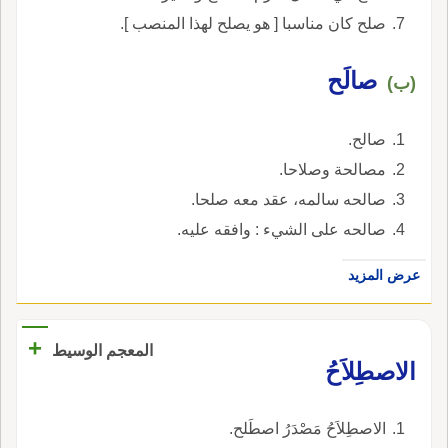
صلح كان مناسبا [ هو يصلح لهذا المنصب ].
صالَح
(ب)
صالح.
مصالحة وصلاحا.
صالحه سالمه، عقد معه صلحا.
صالحه على الشيء : وافقه عليه.
عرض المزيد
+
المعجم الوسيط
الاصطِلاَحُ
الاصطِلاَحُ مَصْدَرُ اصطَلح.