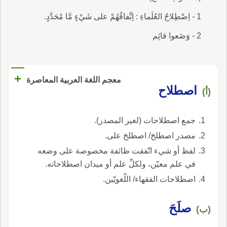
1 - اِصْطِلاحُ العُلَماءِ : اِتِّفاقُهُمْ على شَيْءٍ مَّا مُحَدَّدٍ.
2 - وَضَعوا قائِم
+
معجم اللغة العربية المعاصرة
اصطلاح
(أ)
جمع اصطلاحات (لغير المصدر).
مصدر اصطلحَ/ اصطلحَ على.
لفظ أو شيء اتّفقت طائفة مخصوصة على وضعه
في علم معيّن، ولكلِّ علم أو ميدان اصطلاحاته.
اصطلاحات الفقهاء/ اللّغويّين.
صلَحَ
(ب)