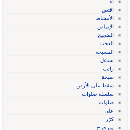
آه
اقتص
الأمشاط
الإيماض
الضجيج
العجب
المسبحة
تساءل
راتب
سبحة
سقط على الأرض
سلسلة صلوات
صلوات
على
كرّر
مترجرج