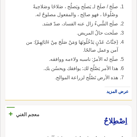
صلَحَ / صلَحَ لـ يَصلَح ويَصلُح ، صَلاحًا وصَلاحِيةً
وصُلُوحًا ، فهو صالِح ، والمفعول مصلوحٌ له.
صلَح الشَّيءُ زال عنه الفساد، ضدّ فسَد.
صلَحت حالُ المريض.
{جَنَّاتُ عَدْنٍ يَدْخُلُونَهَا وَمَنْ صَلَحَ مِنْ ءَابَائِهِمْ}: من
آمن وعمل صالحًا.
صلَح له الأمرُ: ناسبه ولاءمه ووافقه.
هذا الأمر يَصْلُح لك: يوافقك ويحسُن بك.
هذه الأرض تَصْلُح لزراعة الموالح.
عرض المزيد
+
معجم الغني
اِصْطِلاحٌ