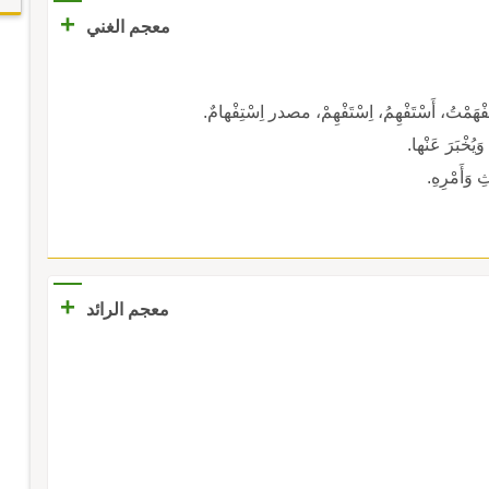
+
معجم الغني
 أَسْتَفْهِمُ، اِسْتَفْهِمْ، مصدر اِسْتِفْهامٌ.
وَيُخْبَرَ عَنْها.
ِ وَأَمْرِهِ.
+
معجم الرائد