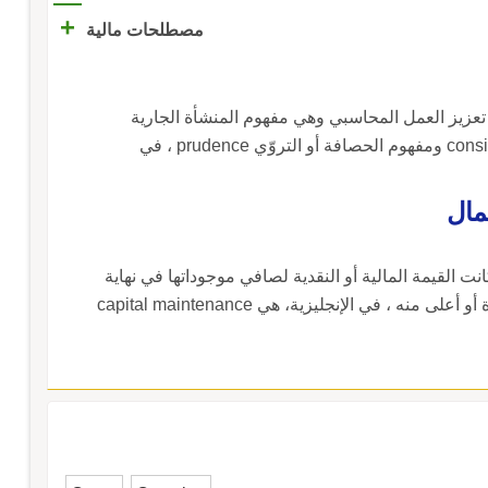
+
مصطلحات مالية
 تعزيز العمل المحاسبي وهي مفهوم المنشأة الجارية
ongoing concern والاتّساق أو الانتظام consistency ومفهوم الحصافة أو التروّي prudence ، في
مال
 القيمة المالية أو النقدية لصافي موجوداتها في نهاية
الفترة المحاسبية مساوية لقيمتها في أوّل الفترة أو أعلى منه ، في الإنجليزية، هي capital maintenance