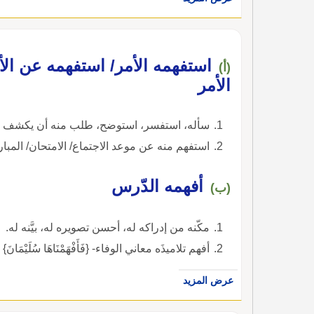
استفهمه الأمر/ استفهمه عن الأ
(أ)
الأمر
سأله، استفسر، استوضح، طلب منه أن يكشف عن
استفهم منه عن موعد الاجتماع/ الامتحان/ المبارا
أفهمه الدّرس
(ب)
مكّنه من إدراكه له، أحسن تصويره له، بيَّنه له.
أفهم تلاميذَه معاني الوفاء- {فَأَفْهَمْنَاهَا سُلَيْمَانَ} 
عرض المزيد