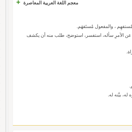
+
معجم اللغة العربية المعاصرة
ُستفهِم ، والمفعول مُستَفهَم.
نه عن الأمرِ سأله، استفسر، استوضح، طلب منه أن يكشف
ة.
.
ه، بيَّنه له.