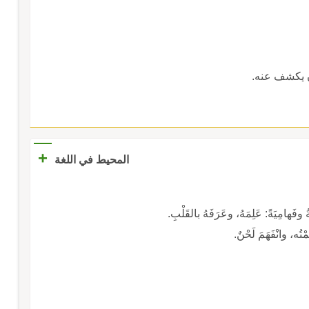
ن يكشف عنه.
+
المحيط في اللغة
وفَهامِيَةً: عَلِمَهُ، وعَرَفَهُ بالقَلْبِ.
ْتُه، وانْفَهَمَ لَحْنٌ.