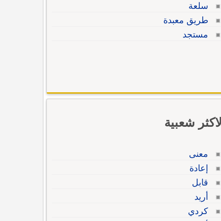
سلعة
طريق معبدة
مستجد
لاكثر شعبية
معنى
إعادة
قابل
أريد
كردي