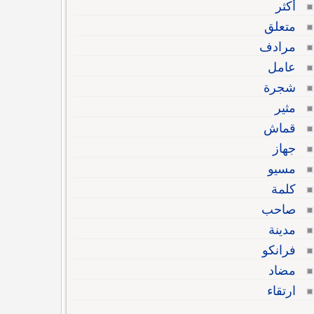
أكثر
متعلق
مرادف
عامل
شجرة
مثير
قماش
جهاز
مسيو
كلمة
صاحب
مدينة
فرانكو
مضاد
ارتقاء