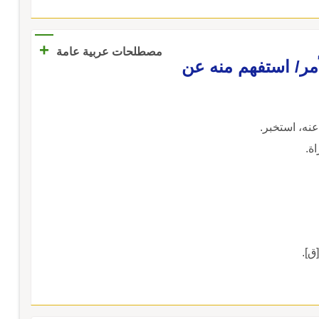
+
مصطلحات عربية عامة
مر/ استفهم منه عن
ه، استخبر.
ة.
[ق].