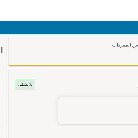
وس المفردات
ا
بلا تشكيل