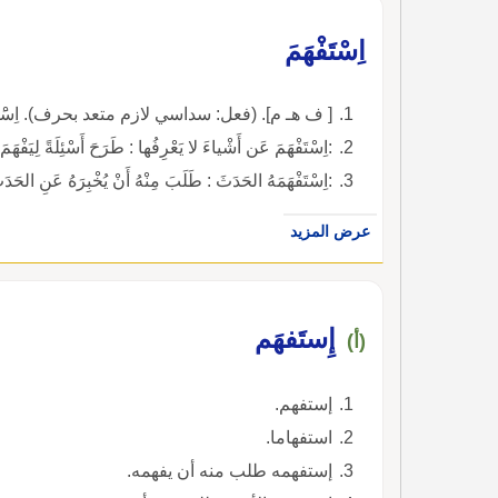
اِسْتَفْهَمَ
[ ف هـ م]. (فعل: سداسي لازم متعد بحرف). اِسَْفْهَمْتُ،
:اِسْتَفْهَمَ عَن أَشْياءَ لا يَعْرِفُها : طَرَحَ أَسْئِلَةً لِيَفْهَمَ 
:اِسْتَفْهَمَهُ الحَدَثَ : طَلَبَ مِنْهُ أَنْ يُخْبِرَهُ عَنِ الحَدَث
عرض المزيد
إِستَفهَم
(أ)
إستفهم.
استفهاما.
إستفهمه طلب منه أن يفهمه.