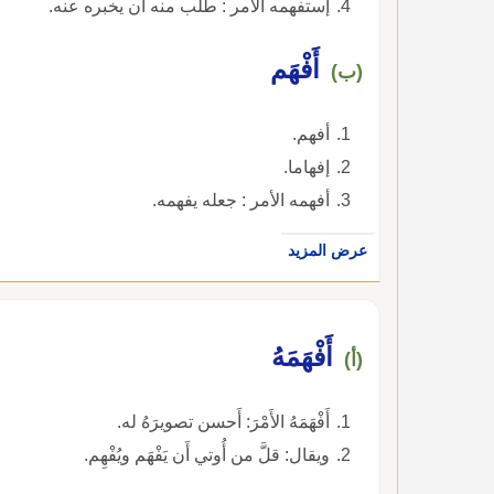
إستفهمه الأمر : طلب منه أن يخبره عنه.
أَفْهَم
(ب)
أفهم.
إفهاما.
أفهمه الأمر : جعله يفهمه.
عرض المزيد
أَفْهَمَهُ
(أ)
أَفْهَمَهُ الأَمْرَ: أَحسن تصويرَهُ له.
ويقال: قلَّ من أُوتي أَن يَفْهَم ويُفْهِم.