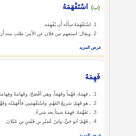
اسْتَفْهَمَهُ
(ب)
اسْتَفْهَمَهُ سأَله أَن يُفْهِمَه.
ويقال: استفهم من فلان عن الأَمر: طلب منه أَ
عرض المزيد
فَهِمَهُ
ـ فَهِمَهُ، فَهْماً وفَهَمَاً، وهي أفْصَحُ، وفَهامَةً وفِهامَةُ 
ـ هو فَهِمٌ: سَريعُ الفَهْمِ. واسْتَفْهَمَنِي فأَفْهَمْتُه وفَهَّم
ـ تَفَهَّمَهُ: فَهِمَهُ شيئاً بعد شيءٌ.
ـ فَهْمٌ: أبو حَيٍّ، وابنُ عُمَيْرِ بنِ قَيْسِ بنِ عَيْلانَ.
عرض المزيد