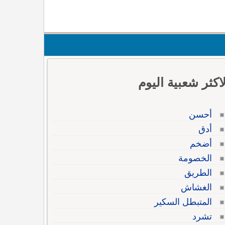
لاكثر شعبية اليوم
أحسن
أدق
أضخم
الخصومة
الطريق
الغشاش
المتبطل السكير
تشرد