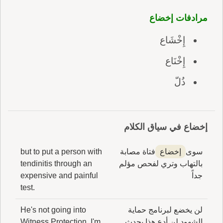
مرادفات إخضاع
إِخْشَاع
إِخْنَاع
ذُلّ
إخضاع في سياق الكلام
سوى
إخضاع
فتاة مصابة
but to put a person with
بالتهاب وتري لفحص مؤلم
tendinitis through an
جداً
expensive and painful
test.
لن يخضع لبرنامج حماية
He's not going into
الشهود لن أدع هذا يحدث
Witness Protection. I'm