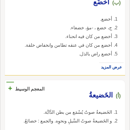
أَخضَع
(ب)
أخضع.
ج، خضع ، -مؤ، خضعاء.
أخضع من كان فيه انحناء.
أخضع من كان في عنقه تطامن وانخفاض خلقة.
أخضع راض بالذل.
عرض المزيد
+
المعجم الوسيط
الخَضيعةُ
(أ)
الخَضيعةُ صوتٌ يُسْمَع من بطن الدَّابَّة.
و الخَضيعةُ صوتُ السَّيلِ ونحوِه. والجمع : خضائعُ.