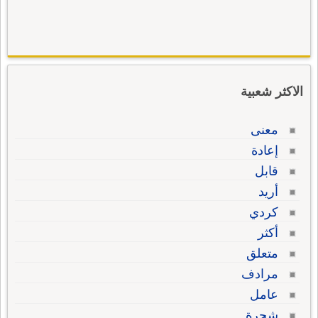
الاكثر شعبية
معنى
إعادة
قابل
أريد
كردي
أكثر
متعلق
مرادف
عامل
شجرة