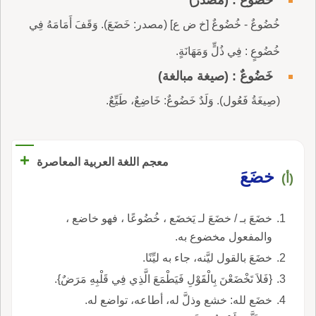
خُضُوعٌ - خُضُوعٌ [خ ض ع] (مصدر: خَضَعَ). وَقَفَ أَمَامَهُ فِي
خُضُوعٍ : فِي ذُلٍّ وَمَهَانَةٍ.
خَضُوعٌ : (صيغة مبالغة)
(صِيغَةُ فَعُول). وَلَدٌ خَضُوعٌ: خَاضِعٌ، طَيِّعٌ.
+
معجم اللغة العربية المعاصرة
خضَعَ
(أ)
خضَعَ بـ / خضَعَ لـ يَخضَع ، خُضُوعًا ، فهو خاضع ،
والمفعول مخضوع به.
خضَعَ بالقول ليَّنه، جاء به ليِّنًا.
{فَلاَ تَخْضَعْنَ بِالْقَوْلِ فَيَطْمَعَ الَّذِي فِي قَلْبِهِ مَرَضٌ}.
خضَع لله: خشع وذلَّ له، أطاعه، تواضع له.