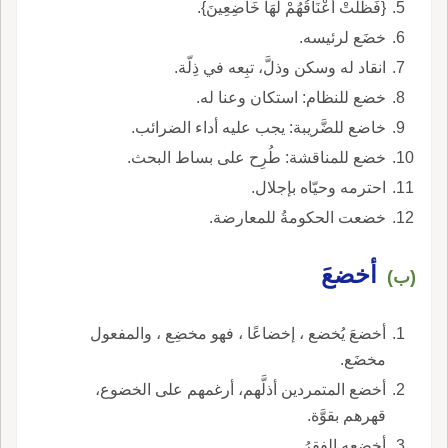
{فَظَلَّتْ أَعْنَاقُهُمْ لَهَا خَاضِعِينَ}.
خضَع لرئيسه.
انقاد له وسكن وذلَّ، تبِعه في ذِلّة.
خضع للنظام: استكان وعنا له.
خاضع للضَّريبة: يجب عليه أداء الضرائب.
خضع للمناقشة: طُرِح على بساط البحث.
احترمه وحيّاه بإجلال.
خضعت الحكومةُ للمعارضة.
أخضعَ
(ب)
أخضعَ يُخضع ، إخضاعًا ، فهو مخضِع ، والمفعول
مخضَع.
أخضع المتمردين أذلَّهم، أرغمهم على الخضوع،
قهرهم بقوَّة.
أخضعه الفقرُ.