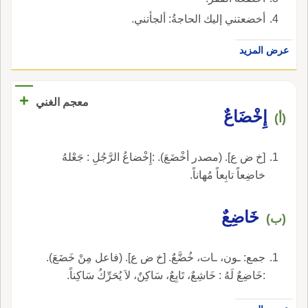
أخضعتني إليك الحاجةُ: ألجأتني.
عرض المزيد
+
معجم الغني
إِخْضَاعٌ
(أ)
[خ ض ع]. (مصدر أخْضَعَ). :إِخْضاعُ الرَّجُلِ : جَعْلهُ
خاضِعاً تابِعاً مُهاناً.
خَاضِعٌ
(ب)
جمع: ـون، ـات، خُضَّعٌ. [خ ض ع]. (فاعل مِنْ خَضَعَ).
:خَاضِعٌ لَهُ : خَاشِعٌ، تَابِعٌ، سَاكِنٌ، لاَ يُحَرِّكُ سَاكِناً.