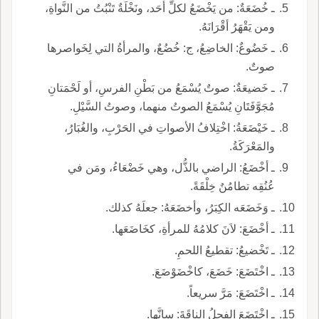
ـ خُضَعَةٌ: من يَخْضَعُ لكلِّ أحَد، ونَخْلَةٌ تَنْبُتُ من النَّواةِ،
ومن يَقْهَرُ أقْرَانَهُ.
ـ خَضُوعٌ: الخاضِعُ، ج: خُضُعٌ، والمرأةُ التي لِخَواصرها
صوتٌ.
ـ خَضيعَةٌ: صوتٌ يُسْمَعُ من بَطْنِ الفرسِ، أو لَحْمَتانِ
مُجَوَّفَتَانِ يُسْمَعُ الصوتُ منهما، وصوتُ السَّيْلِ.
ـ خَيْضَعَةُ: اخْتِلافُ الأصواتِ في الحَرْبِ، والغُبَارُ،
والمَعْرَكَةُ.
ـ أخْضَعُ: الراضي بالذُّل، وهي خَضْعَاءُ، ومَن في
عُنُقِه تطامُنٌ خِلْقَةً.
ـ وَخَضَعَه الكِبَرُ، وأخضَعَهُ: جعلَهُ كذلك.
ـ أخْضَعَ: لاَنَ كلامُهُ للمرأةِ، كخَاضَعَها.
ـ تَخْضيعُ: تقطيعُ اللحمِ.
ـ اخْتَضَعَ: خَضَعَ، كاخْضَوْضَعَ.
ـ اخْتَضَعَ: مَرَّ سريعاً.
ـ اخْتَضَعَ الفحلُ الناقَةَ: سانَّها.