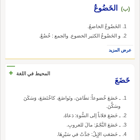
الخَضُوعُ
(ب)
الخَضُوعُ الخاضعُ.
و الخَضُوعُ الكثير الخضوع. والجمع : خُضُعٌ.
عرض المزيد
+
المحيط في اللغة
خَضَعَ
ـ خَضَعَ خُضوعاً: تطَامَنَ، وتَواضَعَ، كاخْتَضَعَ، وَسَكَنَ
وسَكَّنَ.
ـ خَضَعَ فلاناً إلى السُّوءِ: دَعاهُ.
ـ خَضَعَ النَّجْمُ: مالَ للغروبِ.
ـ خَضَعَتِ الإِبِلُ: جَدَّتْ في سَيْرِهَا.