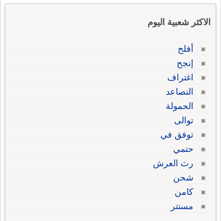
الاكثر شعبية اليوم
أفلح
إنجح
اغتراف
التصاعد
الحمولة
توالى
توفق في
حتمي
رث العرش
شحن
كامن
مستتر