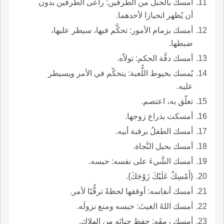
أمسك بالحبل من الطرفين: راعى الطرفين بدون
أن يُظهر انحيازا لأحدهما.
أمسك بزمام الأمور: تحكَّم فيها، سيطر عليها،
ضبطها.
أمسك دفَّة الحكم: تولاّه.
يُمسك بخيوط اللُّعبة: يتحكّم في الأمر ويسيطر
عليه.
تعلّق به، اعتصم.
أمسكت بذراع زوجها.
أمسك الطفلُ برقبة أبيه.
أمسك بحبل النَّجاة.
أمسك الشَّيءَ على نفسه: حبسه.
{أَمْسِكْ عَلَيْكَ زَوْجَكَ}.
أمسك أنفاسه: أوقفها لحظةً ترقُّبًا لأمر.
أمسك اللهُ الغيثَ: حبسه ومنع نزولَه.
أمسك رمقَه: حفظ حياتَه من الهلاك.