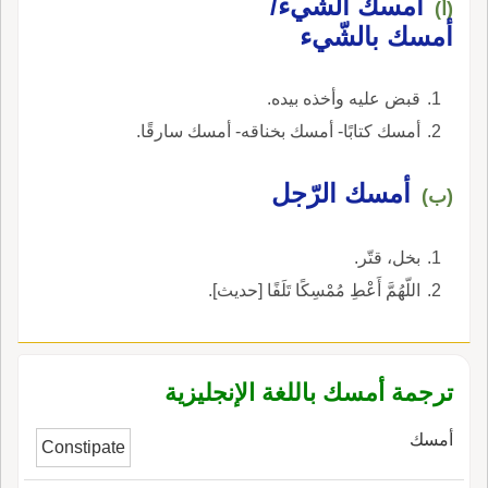
أمسك الشّيء/
(أ)
أمسك بالشّيء
قبض عليه وأخذه بيده.
أمسك كتابًا- أمسك بخناقه- أمسك سارقًا.
أمسك الرّجل
(ب)
بخل، قتّر.
اللّهُمَّ أَعْطِ مُمْسِكًا تَلَفًا [حديث].
ترجمة أمسك باللغة الإنجليزية
أمسك
Constipate