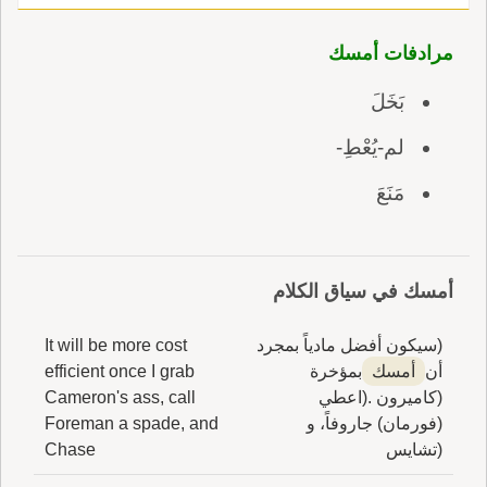
مرادفات أمسك
بَخَلَ
لم-يُعْطِ-
مَنَعَ
أمسك في سياق الكلام
(سيكون أفضل مادياً بمجرد
It will be more cost
أن
أمسك
بمؤخرة
efficient once I grab
(كاميرون .(اعطي
Cameron's ass, call
(فورمان) جاروفاً، و
Foreman a spade, and
(تشايس
Chase