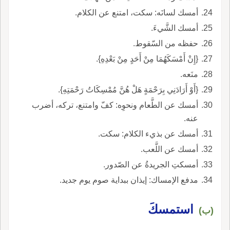
أمسك لسانَه: سكت، امتنع عن الكلام.
أمسك الشَّيءَ.
حفظه من السّقوط.
{إِنْ أَمْسَكَهُمَا مِنْ أَحَدٍ مِنْ بَعْدِهِ}.
منَعه.
{أَوْ أَرَادَنِي بِرَحْمَةٍ هَلْ هُنَّ مُمْسِكَاتُ رَحْمَتِهِ}.
أمسك عن الطَّعام ونحوِه: كفّ وامتنع، تركه، أضرب
عنه.
أمسك عن بذيء الكلام: سكت.
أمسك عن اللَّعب.
أمسكتِ الجريدةُ عن الصّدور.
مدفع الإمساك: إيذان ببداية صوم يوم جديد.
استمسكَ
(ب)