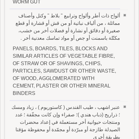
WORM GUT
ألواح ذات أطر وألواح وترابيع " بلاط " وكتل وأصناف
مماثلة ، من ألياف نباتية أو من قش أو قشارة أو قطع
صغيرة أو دقائق أو نشارة أو فضلات أخر من خشب،
مكتّلة باسمنت أو جص أو مواد تماسك معدنية أخر .
PANELS, BOARDS, TILES, BLOCKS AND
SIMILAR ARTICLES OF VEGETABLE FIBRE,
OF STRAW OR OF SHAVINGS, CHIPS,
PARTICLES, SAWDUST OR OTHER WASTE,
OF WOOD, AGGLOMERATED WITH
CEMENT, PLASTER OR OTHER MINERAL
BINDERS
عنبر اشهب ، طيب القندس ( كاستوريوم ) ، زباد ومسك
؛ ذراريح (ذباب هندي )؛ صفراء وإن كانت مجفّفة ؛ غدد
ومنتجات حيوانية أخر مستعملة في إعداد محضرات
الصيدلة طازجة أو مبرّدة أو مجمّدة أو محفوظة مؤقتا
بطريقة أخرى