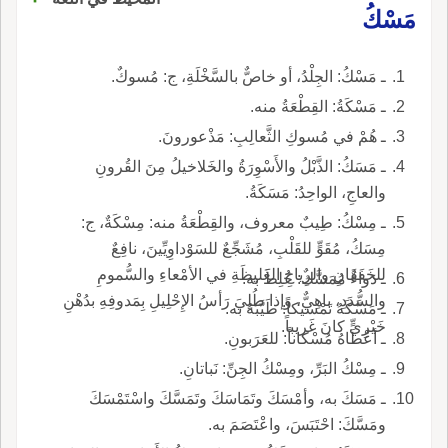
مَسْكُ
ـ مَسْكُ: الجِلْدُ، أو خاصٌّ بالسَّخْلَةِ، ج: مُسوكٌ.
ـ مَسْكَةُ: القِطْعَةُ منه.
ـ هُمْ في مُسوكِ الثَّعالِبِ: مَذْعورونَ.
ـ مَسَكُ: الذَّبْلُ والأَسْوِرَةُ والخَلاخيلُ مِنَ القُرونِ
والعاجِ، الواحِدُ: مَسَكَةُ.
ـ مِسْكُ: طِيبٌ معروف، والقِطْعَةُ منه: مِسْكَةٌ، ج:
مِسَكُ، مُقَوٍّ للقَلْبِ، مُشَجِّعٌ للسَوْداوِيِّينَ، نافِعٌ
للخَفَقَانِ والرِياحِ الغَليظَةِ في الأمْعاءِ والسُّمومِ
ـ دَواءٌ مُمَسَّكٌ: خُلِطَ به.
والسُّدَدِ، باهِيٌّ، وإذا طُلِيَ رَأسُ الإِحْلِيلِ بِمَدوفِهِ بدُهْنِ
ـ مَسَّكَهُ تَمْسيكاً: طَيَّبَهُ به.
خَيْرِيٍّ كانَ غَريباً.
ـ أعْطَاهُ مُسْكاناً: للعَرَبونِ.
ـ مِسْكُ البَرِّ، ومِسْكُ الجِنِّ: نَباتانِ.
ـ مَسَكَ به، وأمْسَكَ وتَمَاسَكَ وتَمَسَّكَ واسْتَمْسَكَ
ومَسَّكَ: احْتَبَسَ، واعْتَصَمَ به.