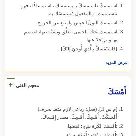
استمسكَ / استمسكَ بـ يستمسك ، استمساكًا ، فهو
مُستمسِك ، والمفعول مُستمسَك به.
استمسك البولُ انحبس وامتنع عن الخروج.
استمسك بحُجَّة: احتمى، تعلَّق وتشبَّث بها، اعتصم
بها ولم يَحِدْ عنها.
{فَاسْتَمْسِكْ بِالَّذِي أُوحِيَ إِلَيْكَ}.
عرض المزيد
+
معجم الغني
أَمْسَكَ
[م س ك]. (فعل: رباعي لازم متعد بحرف).
أَمْسَكْتُ، أُمْسِكُ، أَمْسِكْ، مصدر إِمْساكٌ.
:أَمْسَكَ الكُرَةَ بِيَدِهِ : قَبَضَها.
:أَمْسَكَ بِرَقَبَتِهِ : أَخَذَهُ بِشِدَّةٍ.