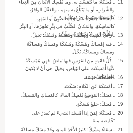
ـ مُسْكَةُ: ما يُتَمَسَّكُ به، وما يُمْسِكُ الأَبْدَانَ مِنَ الغِذاءِ
والشَّرابِ، أو ما يُتَبَلَّغُ به منهما، والعَقْلُ الوافِرُ،
كالمَسيكِ فيهما، ج: مُسَكُ.
ـ مَسَكَةُ: قِشْرَةٌ على وَجْهِ الصَّبِيِّ أو المُهْرِ،
كالماسِكَةِ، والمَكانُ الصُّلْبُ في بِئْرٍ تَحْفِرُها، أو البِئْرُ
الصُّلْبَةُ التي لا تَحْتاجُ إلى طَيٍّ.
ـ رَجُلٌ مَسِيكٌ ومِسِّيكُ ومُسَكَةُ ومُسُكُ: بَخيلٌ.
ـ فيه إمْساكٌ ومُسْكَةٌ ومُسُكَةٌ ومَساكُ ومَساكَةُ
ومِساكُ ومِساكَةُ: بُخْلٌ.
ـ كُلُّ قائِمَةٍ مِنَ الفَرَسِ فيها بَياضٌ، فهي مُمْسَكَةٌ،
لأَنَّها أُمْسِكَتْ على البَياضِ، وقيلَ: هي أنْ لا يَكونَ
فيها بَياضٌ.
ـ أمْسَكَهُ: حَبَسَهُ.
ـ أمْسَكَهُ عَنِ الكَلامِ: سَكَتَ.
ـ مَسَكُ: المَوْضِعُ يُمْسِكُ الماءَ، كالمَساكِ والمَسيكُ.
ـ مُسَكُ: جَمْعُ مُسَكَةٍ.
ـ مُسَكَةُ: لِمَنْ إذا أمْسَكَ الشيءَ لم يُقدَرْ على
تَخْلِيصِهِ منهُ.
ـ سِقاءٌ مِسِّيكٌ: كثيرُ الأَخْذِ للماءِ، وقَدْ مَسَكَ مَساكَةً.