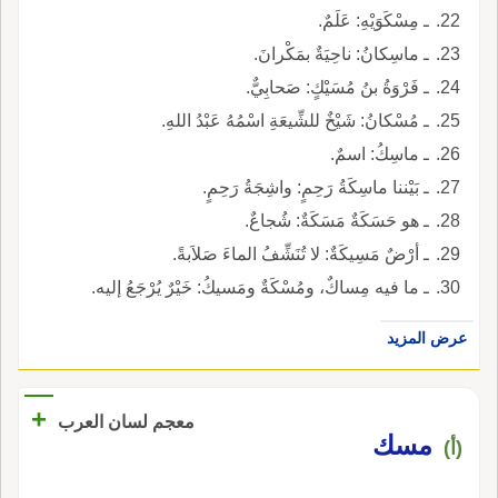
ـ مِسْكَوَيْهِ: عَلَمٌ.
ـ ماسِكانُ: ناحِيَةٌ بمَكْرانَ.
ـ فَرْوَةُ بنُ مُسَيْكٍ: صَحابِيٌّ.
ـ مُسْكانُ: شَيْخٌ للشِّيعَةِ اسْمُهُ عَبْدُ اللهِ.
ـ ماسِكُ: اسمٌ.
ـ بَيْننا ماسِكَةُ رَحِمٍ: واشِجَةُ رَحِمٍ.
ـ هو حَسَكَةٌ مَسَكَةٌ: شُجاعٌ.
ـ أرْضٌ مَسِيكَةٌ: لا تُنَشِّفُ الماءَ صَلاَبةً.
ـ ما فيه مِساكٌ، ومُسْكَةٌ ومَسيكُ: خَيْرٌ يُرْجَعُ إليه.
عرض المزيد
+
معجم لسان العرب
مسك
(أ)