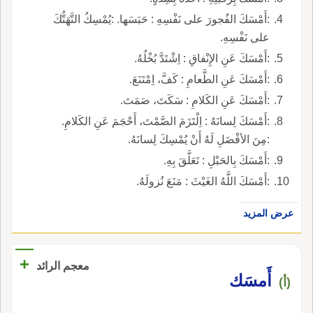
:أَمْسَكَ الفُجورَ على نَفْسِهِ : حَبَسَها. :يُمْسِكُ التَّهَتُّكَ
على نَفْسِهِ.
:أَمْسَكَ عَنِ الإِنْفاقِ : اِشْتَدَّ بُخْلُهُ.
:أَمْسَكَ عَنِ الطَّعامِ : كَفَّ، اِمْتَنَعَ.
:أَمْسَكَ عَنِ الكَلامِ : سَكَتَ، صَمَتَ.
:أَمْسَكَ لِسانَهُ : اِلْتَزَمَ الصَّمْتَ، أَحْجَمَ عَنِ الكَلامِ.
:مِنَ الأفْضَلِ لَهُ أَنْ يُمْسِكَ لِسانَهُ.
:أَمْسَكَ بِالحَبْلِ : تَعَلَّقَ بِهِ.
:أَمْسَكَ اللَّهُ الغَيْثَ : مَنَعَ نُزولَهُ.
عرض المزيد
+
معجم الرائد
أَمسَك
(أ)