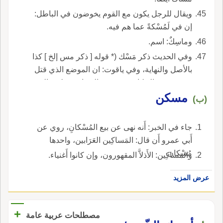
ويقال للرجل يكون مع القوم يخوضون في الباطل:
إن في لَمُسْكةً عما هم فيه.
وماسِكٌ: اسم.
وفي الحديث ذكر مَسْك (* قوله [ ذكر مس إلخ ] كذا
بالأصل والنهاية، وفي ياقوت: ان الموضع الذي قتل
به مصعب والذ كانت به وقعة الحجاج مسكن بالنون
مسكن
آخره كمسجد وهو المناسب لقول الأص وكسر
(ب)
الكاف وليس فيه ولا في القاموس مسك؛) هو بفتح
الميم وكسر الكاف صُقْ بالعراق قتل فيه مُصْعَب
جاء في الخبر: أَنه نهى عن بيع المُسْكانِ، روي عن
ابن الزبير، وموضع بدُجَيْل الأهْواز حيث كان وقعة
أَبي عمرو أَن قال: المَساكِين العَرَابين، واحدها
الحجاج وابن الأشعث.
مُسْكان.
والمَساكِين: الأَذلاَّ المقهورون، وإن كانوا أَغنياء.
عرض المزيد
+
مصطلحات عربية عامة