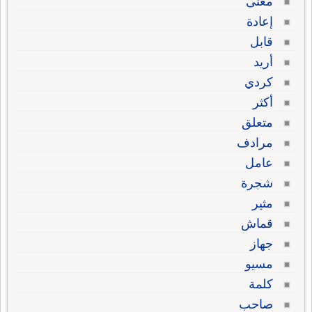
معنى
إعادة
قابل
أريد
كردي
أكثر
متعلق
مرادف
عامل
شجرة
مثير
قماش
جهاز
مسيو
كلمة
صاحب