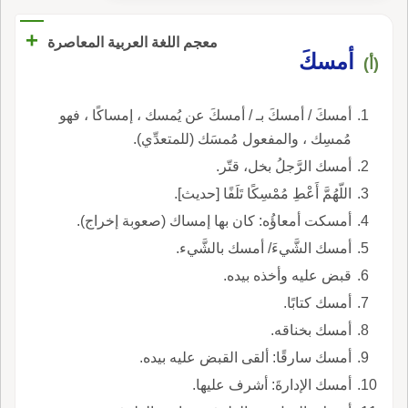
+
معجم اللغة العربية المعاصرة
أمسكَ
(أ)
أمسكَ / أمسكَ بـ / أمسكَ عن يُمسك ، إمساكًا ، فهو
مُمسِك ، والمفعول مُمسَك (للمتعدِّي).
أمسك الرَّجلُ بخل، قتّر.
اللّهُمَّ أَعْطِ مُمْسِكًا تَلَفًا [حديث].
أمسكت أمعاؤُه: كان بها إمساك (صعوبة إخراج).
أمسك الشَّيءَ/ أمسك بالشَّيء.
قبض عليه وأخذه بيده.
أمسك كتابًا.
أمسك بخناقه.
أمسك سارقًا: ألقى القبض عليه بيده.
أمسك الإدارةَ: أشرف عليها.