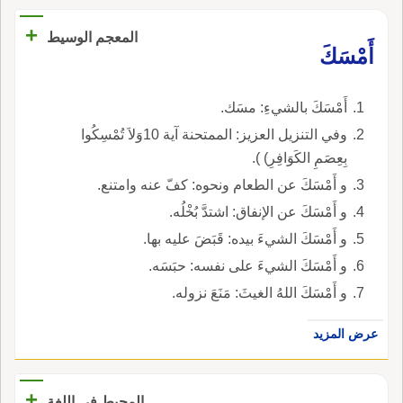
+
المعجم الوسيط
أَمْسَكَ
أَمْسَكَ بالشيءِ: مسَك.
وفي التنزيل العزيز: الممتحنة آية 10وَلاَ تُمْسِكُوا
بِعِصَمِ الكَوَافِرِ) ).
و أَمْسَكَ عن الطعام ونحوه: كفّ عنه وامتنع.
و أَمْسَكَ عن الإنفاق: اشتدَّ بُخْلُه.
و أَمْسَكَ الشيءَ بيده: قَبَضَ عليه بها.
و أَمْسَكَ الشيءَ على نفسه: حبَسَه.
و أَمْسَكَ اللهُ الغيثَ: مَنَعَ نزوله.
عرض المزيد
+
المحيط في اللغة