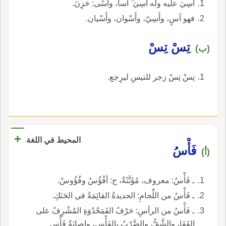
أَسِيَ عليه وله أَسِيَ َ أَساً، وأَسًى: حَزِنَ.
فهو آسٍ، وأَسِيّ، وأَسْوان، وأَسْيان.
تِسْ تِسْ
(ب)
تِسْ تِسْ زجر للتيسِ ليرِجع.
+
المحيط في اللغة
فَأْسُ
(أ)
ـ فَأْسُ: معروف، مُؤَنَّثَةٌ، ج: أفْؤُسٌ وفُؤُوسٌ.
ـ فَأْسُ من اللِّجامِ: الحديدةُ القائِمَةُ في الحَنَكِ.
ـ فَأْسُ من الرأسِ: حَرْفُ القَمَحْدُوَةِ المُشْرِفُ على
القَفَا، والشَّقُّ، والضَّرْبُ بالفَأْسِ، وإصابَةُ فَأْسِ