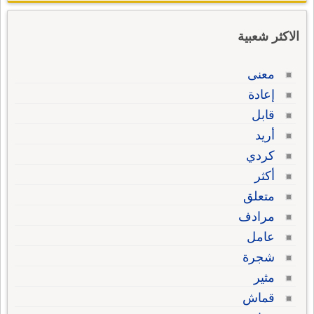
الاكثر شعبية
معنى
إعادة
قابل
أريد
كردي
أكثر
متعلق
مرادف
عامل
شجرة
مثير
قماش