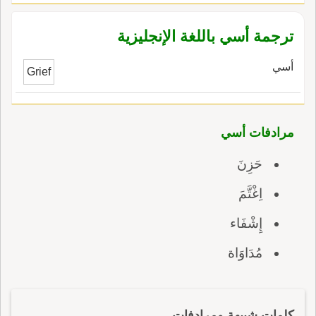
ترجمة أسي باللغة الإنجليزية
أسي
Grief
مرادفات أسي
حَزِنَ
اِغْتَّمَ
إِشْفَاء
مُدَاوَاة
كلمات شبيهة ومرادفات