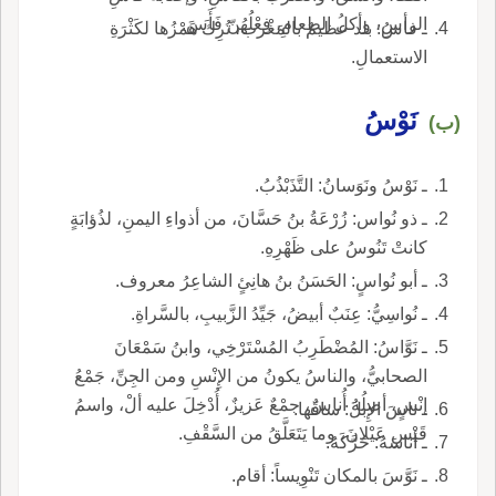
الرأسِ، وأكلُ الطعامِ، فِعْلُهُنّ فَأَسَ.
ـ فاسُ: بلد عظيمٌ بالمَغْرب، تُرِكَ هَمْزُها لكَثْرَةِ
الاستعمالِ.
نَوْسُ
(ب)
ـ نَوْسُ ونَوَسانُ: التَّذَبْذُبُ.
ـ ذو نُواس: زُرْعَةُ بنُ حَسَّانَ، من أذواءِ اليمنِ، لذُؤابَةٍ
كانتْ تَنُوسُ على ظَهْرِهِ.
ـ أبو نُواسٍ: الحَسَنُ بنُ هانِئٍ الشاعِرُ معروف.
ـ نُواسِيُّ: عِنَبٌ أبيضُ، جَيِّدُ الزَّبيبِ، بالسَّراةِ.
ـ نَوَّاسُ: المُضْطَرِبُ المُسْتَرْخِي، وابنُ سَمْعَانَ
الصحابيُّ، والناسُ يكونُ من الإِنْسِ ومن الجِنِّ، جَمْعُ
إنْسٍ، أصلُهُ أُناسٌ، جمْعٌ عَزيزٌ، أُدْخِلَ عليه ألْ، واسمُ
ـ ناسَ الإِبلَ: ساقَها.
قَيْسِ عَيْلانَ، وما يَتَعَلَّقُ من السَّقْفِ.
ـ أناسَهُ: حَرَّكَهُ.
ـ نَوَّسَ بالمكان تَنْوِيساً: أقام.