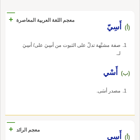
+
معجم اللغة العربية المعاصرة
أَسِيّ
(أ)
صفة مشبَّهة تدلّ على الثبوت من أسِيَ على/ أسِيَ
لـ.
أَسْي
(ب)
مصدر أسَى.
+
معجم الرائد
أَسِي
(أ)