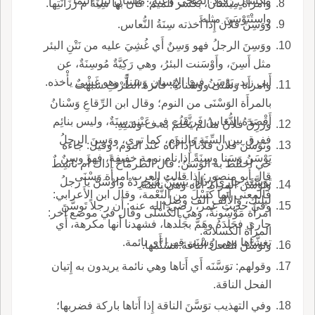
مِكْسالٍ رَقُودِ الضُّحَى وَعْثةٍ، مِيسانِ ليلِ التِّما
وامرأَة مِيسان، بكسر الميم: كأَن بها سِنَةً م رَزَانَتِها.
واستْتَوْسَنَ مثله.
ووَسِنَ فلان إِذا أَخذته سِنَةُ النُّعاس.
ووَسِنَ الرجلُ فهو وَسِنٌ أَي غُشِيَ عليه من نَتْنِ البئر
مثل أَسِنَ، وأَوْسَنت البئرُ، وهي رَكِيَّةٌ مُوسِنَةٌ، عن
أَبي زيد، يَوْسَنُ فيها الإِنسان وَسَناً، وهو غَشْيٌ يأْخذه.
وامرأَة وَسْنَى ووَسْنانةٌ: فاترة الطَّرْفِ شبهت
بالمرأَة الوَسْنَى من النوم؛ وقال ابن الرِّقاعِ وَسْنانُ
أَقْصَدَهُ النُّعَاسُ فَرنَّقَت في عَيْنهِ سِنَةٌ، وليس بنائِم
ورُزِقَ فلانٌ ما لم يَحْلُمْ به ف وسَنِهِ.
ففرق بين السِّنَةِ والنوم، كما ترى، ووَسِنَ الرجلُ
وتوَسَّنَ فلان فلاناً إِذا أَتاه عند النوم، وقيل: جاءه
يَوْسَنُ وَسَنا وسِنَةً إِذا نام نومة خفيفة، فهو وسِنٌ
حي اختلط به الوَسَنُ؛ قال الطرمّاحُ أَذاك أَم ناشِطٌ
قال أَبو منصور: إِذا قالت العرب امرأَة وَسْنَى
تَوَسَّنَه جاري رَذاذٍ، يَسْتَنُّ مُنْجرِدُهْ واوْسَنْ يا رجلُ
وتَوَسَّن المرأَة: أَتاه وهي نائمة.
فالمعنى أَنها كَسْلَ من النَّعْمة، وقال ابن الأَعرابي:
ليلتك، والأَلف أَلف وصل.
وفي حديث عمر، رضي الله عنه: أَن رجلاً تَوسَّنَ
امرأَة مَوْسُونةٌ، وهي الكَسْلَى وقال في موضع آخر:
جاري فجَلَدَهُ وهَمَّ بجَلْدها، فشهدنا أَنها مكرهة، أَي
المرأَة الكسلانة.
تغشَّاها وهي وَسْنَى قهرا أَي نائمة.
وتوَسَّنَ الفحلُ الناقةَ: تسَنَّمَها.
وقولهم: توَسَّنَه أَي أَتاها وهي نائمة يريدون به إِتيان
الفحل الناقة.
وفي التهذيب توَسَّنَ الناقة إِذا أَتاها باركة فضربها؛