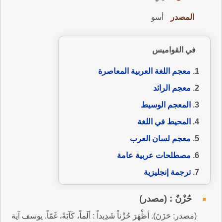
المصدر
أسو
في القواميس
معجم اللغة العربية المعاصرة
معجم الرائد
المعجم الوسيط
المحيط في اللغة
معجم لسان العرب
مصطلحات عربية عامة
ترجمة إنجليزية
حُزْنٌ : (مصدر)
(مصدر: حَزَنَ). أظْهَرَ حُزْناً شَدِيداً : ألَماً، كَآبَةً، غَمّاً. يوسف آية