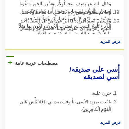
وقال الشاعر يصف سحاباً بِكْر توَسَّن بالخَمِيلَةِ عُونا
استعار التَّوَسُّنَ للسحاب؛ وقول أَبي دُوَاد وغَيْث
وما لم هَمٌّ ولا وَسَن إِلا ذاك: مثل ما له حَمٌّ ولا سَمٌّ.
توَسَّنَ منه الرِّي حُ، جُوناً عِشاراً، وعُوناً ثِقالا جعل
ووَسْنَى: اسم امرأَة؛ قا الراعي:أَمِنْ آلِ وَسْنَى، آخرَ
الرِّياحَ تُلْقِحُ السحابَ، فضرب الجُونَ والعُون لها مثلاً
الليلِ، زائر ووادي الغُوَيْر، دوننا، فالسَّواجِرُ ومَيْسانُ،
والجُونُ: جمع الجُونةِ، والعُونُ: جمع العَوَانِ.
بالفتح: موضع.
عرض المزيد
+
مصطلحات عربية عامة
أسي على صديقه/
أسي لصديقه
حزِن عليه.
تلقّيت بمزيد الأسى نبأ وفاة صديقي- {فَلاَ تَأْسَ عَلَى
الْقَوْمِ الْكَافِرِينَ}.
عرض المزيد