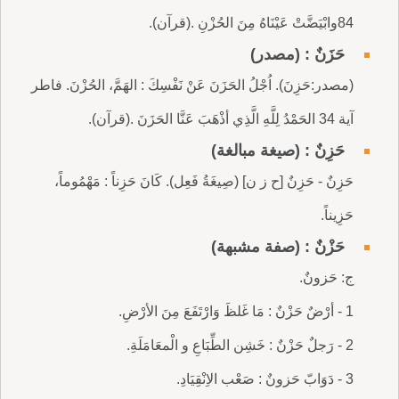
84وابْيَضَّتْ عَيْنَاهُ مِنَ الحُزْنِ .(قرآن).
حَزَنٌ : (مصدر)
(مصدر:حَزِنَ). اُجْلُ الحَزَنَ عَنْ نَفْسِكَ : الهَمَّ، الحُزْنَ. فاطر
آية 34 الحَمْدُ لِلَّهِ الَّذِي أذْهَبَ عَنَّا الحَزَنَ .(قرآن).
حَزِنٌ : (صيغة مبالغة)
حَزِنٌ - حَزِنٌ [ح ز ن] (صِيغَةُ فَعِل). كَانَ حَزِناً : مَهْمُوماً،
حَزِيناً.
حَزْنٌ : (صفة مشبهة)
ج: حَزونٌ.
1 - أرْضٌ حَزْنٌ : مَا غَلظَ وَارْتَفَعَ مِنَ الأرْضِ.
2 - رَجلٌ حَزْنٌ : خَشِن الطِّبَاعِ و الْمعَامَلَةِ.
3 - دَوَابّ حَزونٌ : صَعْب الاِنْقِيَادِ.