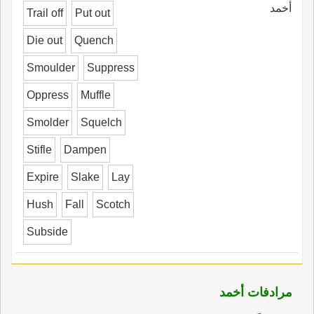
أخمد
Trail off
Put out
Die out
Quench
Smoulder
Suppress
Oppress
Muffle
Smolder
Squelch
Stifle
Dampen
Expire
Slake
Lay
Hush
Fall
Scotch
Subside
مرادفات أخمد