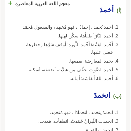
+
معجم اللغة العربية المعاصرة
أخمدَ
(أ)
أخمدَ يُخمد ، إخمادًا ، فهو مُخمِد ، والمفعول مُخمَد.
أخمد النَّارَ أطفأها، سكَّن لهبَها.
أَخْمد الفِتْنة/ أَخْمد الثَّورة: أوقف شَرَّها وخطرها،
قضى عليها.
يخمد المعارضة: يقمعها.
أخمد الصَّوتَ: خفَّف من شدَّته، أضعفه، أسكته.
أخمد اللهُ أنفاسَه: أماته.
انخمدَ
(ب)
انخمدَ ينخمد ، انخمادًا ، فهو مُنخمِد.
انخمدت النِّيرانُ خَمَدتْ، انطفأت، همدت.
انخمدت الثورة.