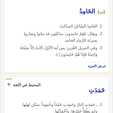
الخَامِدُ
(ب)
الخَامِدُ السَّاكنُ الساكتُ.
ويقال: قَوْمً خامدون: ساكِنُون قد ماتوا وصَاروا
بمنزلة الرَّماد الخامد.
وفي التنزيل العْزيز: يس آية 29إِنْ كَانَتْ إلاَّ صَيْحَةً
وَاحِدَةً فَإِذَا هُمْ خَامِدُونَ ) ).
عرض المزيد
+
المحيط في اللغة
خَمَدَتِ
ـ خَمَدَتِ النارُ وخَمِدَتِ خَمْداً وخُموداً: سَكَنَ لَهَبُها،
ولم يطْفَأْ جَمْرُها، وأخْمَدْتُها.