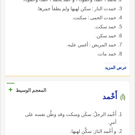
خمدت النار : سكن لهبها ولم يطفأ جمرها.
خمدت الحمى : سكنت.
خمد سكت.
خمد سكن.
خمد المريض : أغمي عليه.
خمد مات.
عرض المزيد
+
المعجم الوسيط
أَخْمد
(أ)
أَخْمد الرجلُ: سكَن وسكت وقد وطَّن نفسه على
أمرٍ.
و أَخْمد النارَ: سكَّن لهبها.