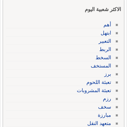
الاكثر شعبية اليوم
أهم
ابتهل
التعبير
الربط
السخط
المستخف
برز
تعبئة اللحوم
تعبئة المشروبات
رزم
سخف
مبارزة
متعهد النقل