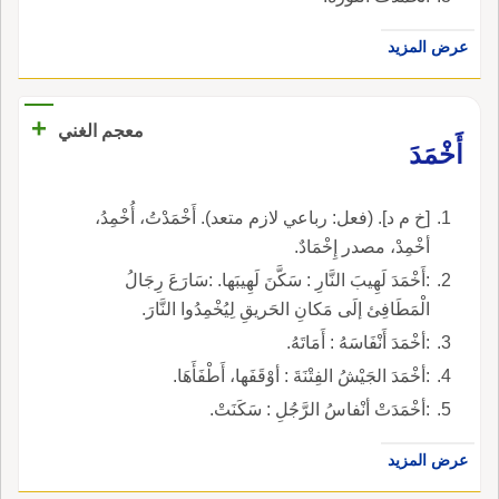
عرض المزيد
+
معجم الغني
أَخْمَدَ
[خ م د]. (فعل: رباعي لازم متعد). أَخْمَدْتُ، أُخْمِدُ،
أخْمِدْ، مصدر إِخْمَادٌ.
:أَخْمَدَ لَهِيبَ النَّارِ : سَكَّنَ لَهِيبَها. :سَارَعَ رِجَالُ
الْمَطَافِئ إلَى مَكانِ الحَريقِ لِيُخْمِدُوا النَّارَ.
:أخْمَدَ أَنْفَاسَهُ : أَمَاتَهُ.
:أخْمَدَ الجَيْشُ الفِتْنَةَ : أوْقَفَها، أَطْفَأَهَا.
:أخْمَدَتْ أنْفاسُ الرَّجُلِ : سَكَنَتْ.
عرض المزيد