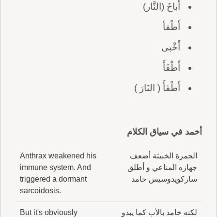
أَباخَ (النَّار)
أَطْفأ
أَخْبى
أَطْفَأَ
أَطْفَأَ ( النَارَ )
أخمد في سياق الكلام
الجمرة الخبيثة أضعف
Anthrax weakened his
جهازه المناعي و أطلق
immune system. And
ساركويدوسيس خامد
triggered a dormant
sarcoidosis.
لكنه خامد بالأب كما يبدو
But it's obviously