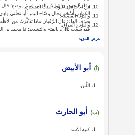
ابن الأَعرابي: البَوْنة البنت الصغيرة.
والبَوْنة الفصيلة.
والبَوْنة: الفراق.
فهو شِعْب بَوَّان، بالفتح والتشديد؛ قا محمد بن المك
عرض المزيد
المَعاصي وعَلَّمكُمْ مُفارَقةَ الجِنان وفي حديث النذْر: أَ
بضم الباء، وقيل: بفتحها، هَضْبةٌ م وَراء يَنبُع.
أبو الأبيض
(أ)
اللَّبن.
أبو الحارث
(ب)
كنية الأسد.