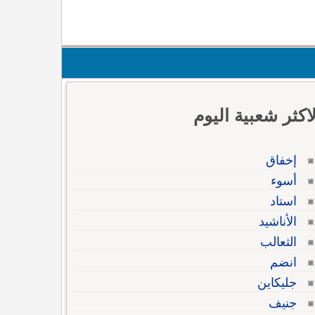
لاكثر شعبية اليوم
إخفاق
أسوء
استاد
الأناشيد
الثعالب
انضم
جليكاين
جنيف