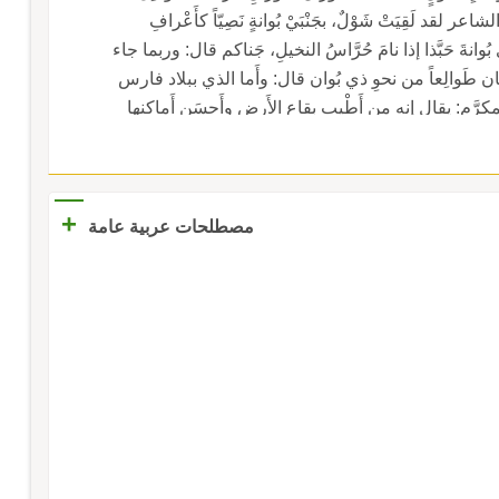
وقال الجوهري: بُوانةُ، بالضم، اسمُ موضع؛ قال الشاعر لقد لَقِيَتْ شَوْلٌ، بجَنْبَيْ بُوانةٍ نَصِيّاً كأَعْرافِ
الكَوادِنِ أَسْحَم وقال وضَّاح اليمن أَيا نَخْلَتَيْ وادِي بُوانةَ حَبَّذا إذا نامَ حُرَّاسُ النخيلِ، جَناكم قال: وربما جاء
بحذف الهاء؛ قال الزَّفَيان ماذا تَذَكَّرْتُ من الأَظْعان طَوالِعاً من نحوِ ذي بُوان قال: وأَما الذي ببلاد فارس
رَّم: يقال إنه من أَطْيب بقاع الأَرض وأَحسَن أَماكِنِها
وإيّاه عَنى أَبو الطّيب المتنَبِّي بقوله يَقول بشِعْبِ بَوَّانٍ حِصاني أَعَنْ هذا يُسارُ إلى الطِّعانِ أَبوكُمْ آدَمٌ سَنَّ
ن رجلاً نَذَرَ أَن يَنْحَر إبلا بِبُوانَةَ؛ قال ابن الأَثير: هي
+
مصطلحات عربية عامة