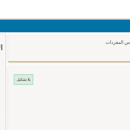
وس المفردات
ا
بلا تشكيل