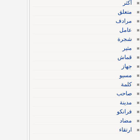
أكثر
متعلق
مرادف
عامل
شجرة
مثير
قماش
جهاز
مسيو
كلمة
صاحب
مدينة
فرانكو
مضاد
ارتقاء