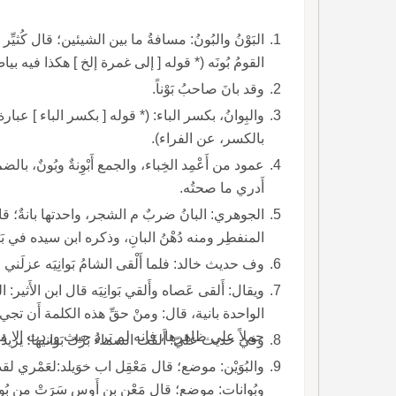
البَوْنُ والبُونُ: مسافةُ ما بين الشيئين؛ قال كُثيِّر ع
القومُ بُونَه (* قوله [ إلى غمرة إلخ ] هكذا فيه بي
وقد بانَ صاحبُ بَوْناً.
بالكسر، عن الفراء).
عمود من أَعْمِد الخِب
أَدري ما صحتُه.
المنفطِر ومنه دُهْنُ البانِ، وذكره ابن سيده في ب
وف حديث خالد: فلما أَلْقى الشامُ بَوانِيَه عزلَني واستعمل غيري أَ خيرَه وما فيه من السَّعة والنّعْمة.
ويقال: أَلقى عَصاه وأَلقي 
الواحدة بانية، قال: ومنْ حقِّ هذه الكلمة أَن تجي
حملاً على ظاهرها، فإنه لم ترد حيث وردت إلا 
وفي حديث عليّ: أَلقَت السماءُ بَرْك بَوانيها؛ يريد
والبُوَيْن: موضع؛ قال مَعْقِل اب خوَيلد:لعَمْري لقد 