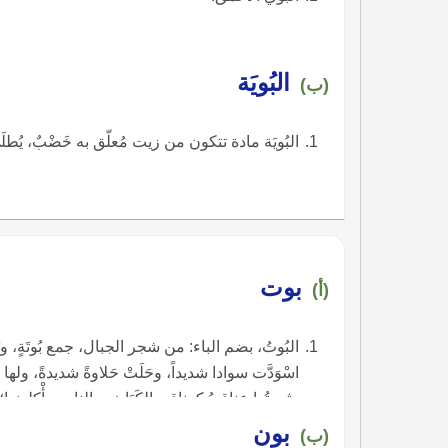
البُويَة
(ب)
البُويَة مادة تتكون من زيت مُعلّق به خَضْبٌ، يُطل
بوت
(أ)
البُوتُ، بضم الباء: من شجر الجبال، جمع بُوتَةٍ، ونَباتُه
اسْوَدَّت سوادا شديداً، وحَلَتْ حَلاوةً شديدةً، ولها عَجَم
وثمرتُها عناقيدُ كعناقيد الكَبَاثِ، والناس يأْكلونه
بون
(ب)