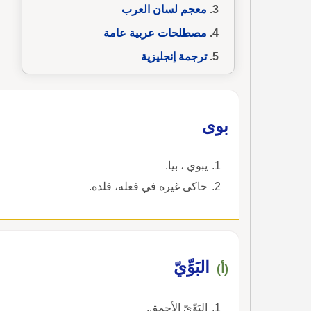
معجم لسان العرب
مصطلحات عربية عامة
ترجمة إنجليزية
بوى
يبوي ، بيا.
حاكى غيره في فعله، قلده.
البَوِّيّ
(أ)
البَوِّيّ الأحمق.