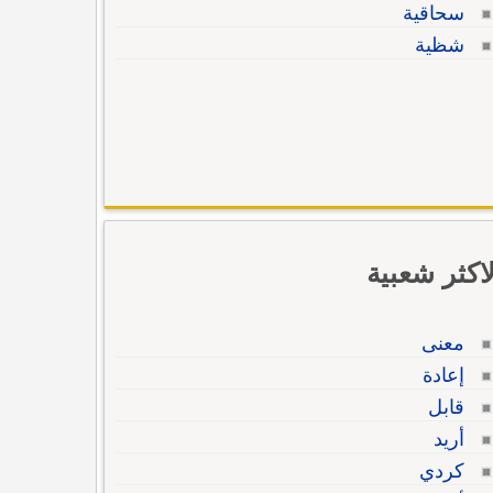
سحاقية
شظية
لاكثر شعبية
معنى
إعادة
قابل
أريد
كردي