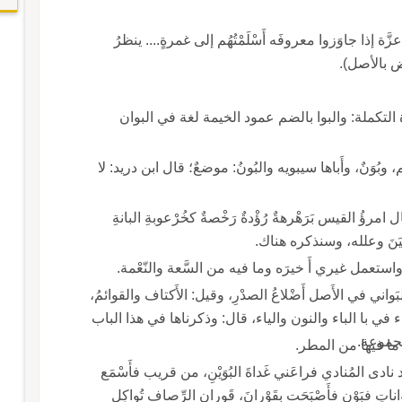
زَّة إذا جاوَزوا معروفَه أَسْلَمْتُهُم إلى غمرةٍ.... ينظرُ
اض بالأصل).
والبِوانُ، بكسر الباء: (* قوله [ بكسر الباء ] عبارة التكملة: والبوا بالضم عمود الخيمة لغة في البوان
اء، والجمع أَبْوِنةٌ وبُونٌ، بالضم، وبُوَنٌ، وأَباها سيبويه والبُونُ: موضعٌ؛ قال ابن دريد: لا
الجوهري: البانُ ضربٌ م الشجر، واحدتها بانةٌ؛ قال امرؤُ القيس بَرَهْرهةٌ رُؤْدةٌ رَخْصةٌ كخُرْعوبةِ البانةِ
َيَنَ وعلله، وسنذكره هناك.
بَوانِيَه قال ابن الأَثير: البَواني في الأَصل أَضْلاعُ الصدْرِ، وقيل: الأَكتاف والقوائمُ،
ء في با الباء والنون والياء، قال: وذكرناها في هذا الباب
مجموعة.
ُ ما فيها من المطر.
نادى المُنادي فراعَني غَداةَ البُوَيْنِ، من قريب فأَسْمَع
وبُوانات: موضع؛ قال مَعْن بن أَوس سَرَتْ من بُواناتٍ فبَوْنٍ فأَصْبَحَت بقَوْرانَ، قَورانِ الرِّصاف تُواكِل