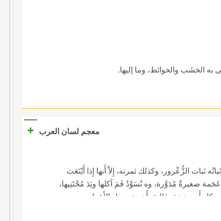
َى به الخشَب والحوائط، وما إليها.
+
معجم لسان العرب
 نَبات الزُّعْرور، وكذلك ثمرته، إِلاّ أَنها إِذا أَيْنَعَت
ة صغيرةٌ مُدَوَّرة، وه تُسَوِّدُ فَمَ آكلها ويَدَ مُجْتَنِيها،
ا؛ حكاه أَبو حنيفة، قال: وأَخبرني بذل الأَعراب.