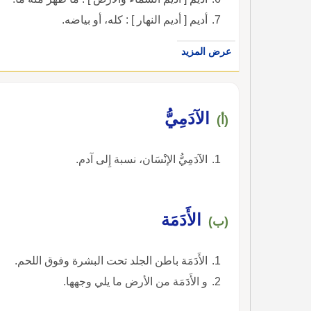
أديم [ أديم النهار ] : كله، أو بياضه.
عرض المزيد
الآدَمِيُّ
(أ)
الآدَمِيُّ الإنْسَان، نسبة إِلى آدم.
الأَدَمَة
(ب)
الأَدَمَة باطن الجلد تحت البشرة وفوق اللحم.
و الأَدَمَة من الأرض ما يلي وجهها.