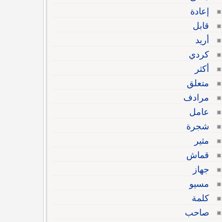
إعادة
قابل
أريد
كردي
أكثر
متعلق
مرادف
عامل
شجرة
مثير
قماش
جهاز
مسيو
كلمة
صاحب