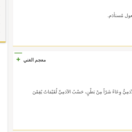
عول مُستأدَم.
+
معجم الغني
آدَمِيُّ وِعَاءً شَرّاً مِنْ بَطْنٍ، حَسْبُ الآدَمِيِّ لُقَيْمَاتٌ يُقِمْنَ