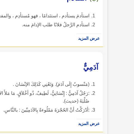
استأدمَ يستأدم ، استئدامًا ، فهو مُستأدِم ، والمف
استأدم الرَّجلُ فلانًا طلب الإدامَ منه.
عرض المزيد
آدَمِيٌّ
(مَنْسوبٌ إِلَى آدَمَ). وَتَعْنِي كَذَلِكَ الإنْسَانَ .
:رَجُلٌ آدَمِيٌّ : إِنْسَانِيٌّ، لَطِيفٌ، ذُو أخْلاَقٍ. مَا مَلأَ ال
صُلْبَهُ (حديث).
:أدْرَكْتُ أنَّ الحُجْرَةَ مَمْلُوءةً بِالآدَمِيِّينَ : بالنَّاسِ.
عرض المزيد