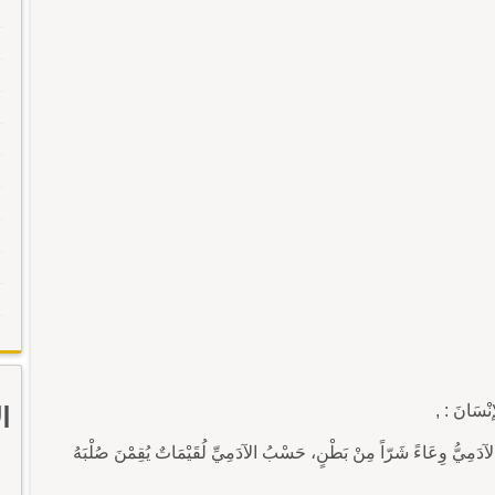
إنْسَانَ : ,
ا
الآدَمِيُّ وِعَاءً شَرّاً مِنْ بَطْنٍ، حَسْبُ الآدَمِيِّ لُقَيْمَاتٌ يُقِمْنَ صُلْبَهُ