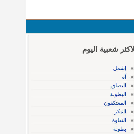
لاكثر شعبية اليوم
إشمل
آه
البصاق
البطولة
المعتكفون
المكر
النقاوة
بطولة