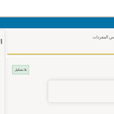
وس المفردات
ا
بلا تشكيل