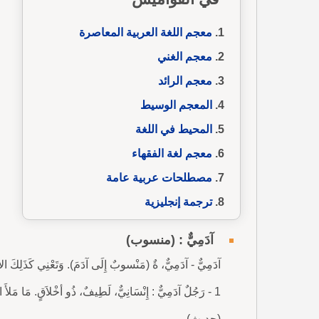
معجم اللغة العربية المعاصرة
معجم الغني
معجم الرائد
المعجم الوسيط
المحيط في اللغة
معجم لغة الفقهاء
مصطلحات عربية عامة
ترجمة إنجليزية
آدَمِيٌّ : (منسوب)
آدَمِيٌّ - آدَمِيٌّ، ةٌ (مَنْسوبٌ إِلَى آدَمَ). وَتَعْنِي كَذَلِكَ ال
1 - رَجُلٌ آدَمِيٌّ : إِنْسَانِيٌّ، لَطِيفٌ، ذُو أخْلاَقٍ. مَا مَلأَ 
(حديث) .