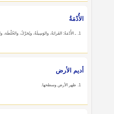
الأُدْمَةُ
ـ الأُدْمَةُ: القَرابَةُ، والوَسِيلَةُ، ويُحَرَّكُ، والخُلْطَة، وا
‏أديم الأرض‏
‏ظهر الأرض وسطحها‏.