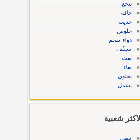
تنخع
جافة
خديعة
خلوص
دواء منخم
مجفّف
نفث
نقاء
يحتوي
يشمل
لاكثر شعبية
معنى