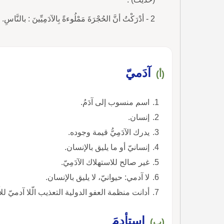
2 - أدْرَكْتُ أنَّ الحُجْرَةَ مَمْلُوءةً بِالآدَمِيِّينَ : بالنَّاسِ.
آدَميّ
(أ)
اسم منسوب إلى آدَمُ.
إنسان.
يدرك الآدَمِيُّ قيمة وجوده.
إنسانيّ أو ما يليق بالإنسان.
غير صالح للاستهلاك الآدَمِيّ.
لا آدمي: حيوانيّ، لا يليق بالإنسان.
أدانت منظمة العفو الدولية التعذيب الّلا آدميّ لل
استأدمَ
(ب)