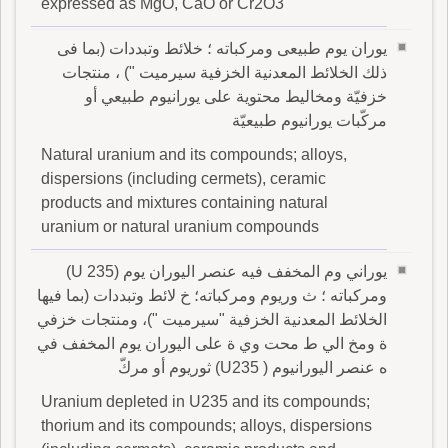
expressed as MgO, CaO or Cr2O3
يوران يوم طبيعى ومركباته ؛ خلائط وتبددات (بما فى
ذلك الخلائط المعدنية الخزفية سيرميت ") ، منتجات
خزفيّة ومخاليط محتوية على يورانيوم طبيعي أو
مركّبات يورانيوم طبيعيّة
Natural uranium and its compounds; alloys,
dispersions (including cermets), ceramic
products and mixtures containing natural
uranium or natural uranium compounds
يوراني وم المخفف فيه عنصر اليوران يوم (U 235)
ومركباته ؛ ث وريوم ومركباته؛ خ لائط وتبددات (بما فيها
الخلائط المعدنية الخزفية "سيرميت ")، ومنتجات خزفي
ة ومخ الي ط محت وي ة على اليوران يوم المخفف في
ه عنصر اليورانيوم ( U235) ثوريوم أو مركّ
Uranium depleted in U235 and its compounds;
thorium and its compounds; alloys, dispersions