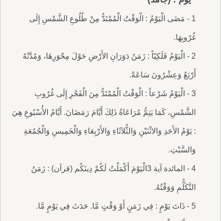
1 - مَضَى الْيَوْمُ : الْوَقْتُ الْمُمْتَدُّ مِنْ طُلُوعِ الشَّمْسِ إِلَى
غُرُوبِهَا.
2 - الْيَوْمُ فَلَكِيّاً : زَمَنُ دَوَرَانِ الأَرْضِ حَوْلَ مِحْوَرِهَا، وَمُدَّتُهُ
أَرْبَعٌ وَعِشْرُونَ سَاعَةً.
3 - الْيَوْمُ شَرْعاً : الْوَقْتُ الْمُمْتَدُّ مِنَ الْفَجْرِ إِلَى غُرُوبِ
الشَّمْسِ، كَمَا يَتِمُّ مُرَاعَاةُ ذَلِكَ أَيَّامَ رَمَضَانَ. أَيَّامُ الأُسْبُوعِ هِيَ
: يَوْمُ الأَحَدِ وَالاثْنَيْنِ وَالثُّلاَثَاءِ وَالأَرْبِعَاءِ وَالْخَمِيسِ وَالْجُمُعَةِ
وَالسَّبْتِ.
4 - المائدة آية 3الْيَوْمَ أَكْمَلْتُ لَكُمْ دِينَكُم (قرآن) : زَمَنُ
التَّكَلُّمِ وَوَقْتُهُ.
5 - ذَاتَ يَوْمٍ : فِي زَمَنٍ أَوْ وَقْتٍ مَّا. حَدَثَ فِي يَوْمٍ مَّا.