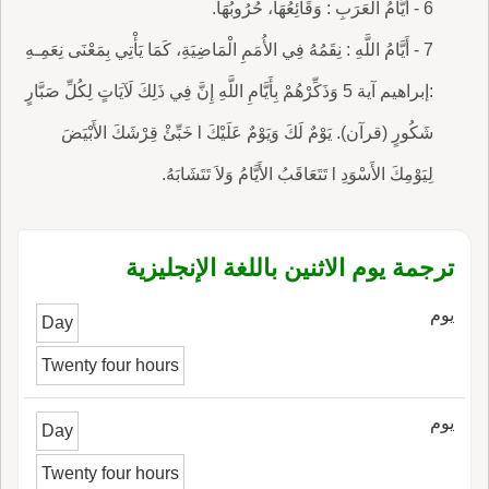
6 - أَيَّامُ الْعَرَبِ : وَقَائِعُهَا، حُرُوبُهَا.
7 - أَيَّامُ اللَّهِ : نِقَمُهُ فِي الأُمَمِ الْمَاضِيَةِ، كَمَا يَأْتِي بِمَعْنَى نِعَمِـهِ
:إبراهيم آية 5 وَذَكِّرْهُمْ بِأَيَّامِ اللَّهِ إِنَّ فِي ذَلِكَ لَآيَاتٍ لِكُلِّ صَبَّارٍ
شَكُورٍ (قرآن). يَوْمٌ لَكَ وَيَوْمٌ عَلَيْكَ l خَبِّئْ قِرْشَكَ الأَبْيَضَ
لِيَوْمِكَ الأَسْوَدِ l تَتَعَاقَبُ الأَيَّامُ وَلاَ تَتَشَابَهُ.
ترجمة يوم الاثنين باللغة الإنجليزية
يوم
Day
Twenty four hours
يوم
Day
Twenty four hours