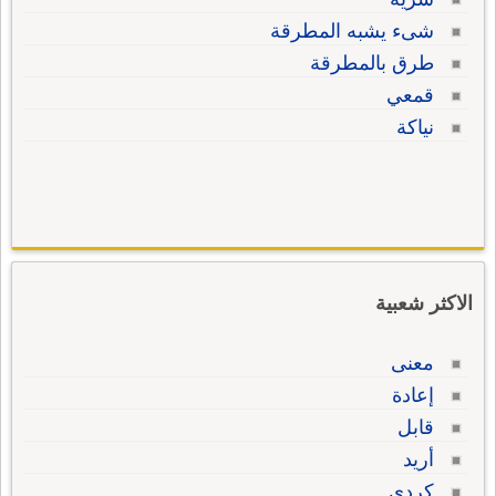
شىء يشبه المطرقة
طرق بالمطرقة
قمعي
نياكة
الاكثر شعبية
معنى
إعادة
قابل
أريد
كردي