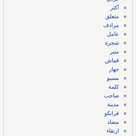
أكثر
متعلق
مرادف
عامل
شجرة
مثير
قماش
جهاز
مسيو
كلمة
صاحب
مدينة
فرانكو
مضاد
ارتقاء