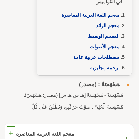
في القواميس
معجم اللغة العربية المعاصرة
معجم الرائد
المعجم الوسيط
معجم الأصوات
مصطلحات عربية عامة
ترجمة إنجليزية
هَسْهَسَةٌ : (مصدر)
هَسْهَسَةٌ - هَسْهَسَةٌ [هـ س هـ س] (مصدر: هَسْهَسَ).
هَسْهَسَةُ الْحُلِيِّ : صَوْتُ حَرَكَتِهِ، وَيُطْلَقُ عَلَى كُلِّ
+
معجم اللغة العربية المعاصرة