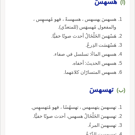
هسهسَ
(أ)
هسهسَ يهسهس ، هسهسةً ، فهو مُهسهِس ،
والمفعول مُهسهَس (للمتعدِّي).
هَسْهَسَ الخَلْخَالُ أحدث صوتًا خفيًّا.
هَسْهَسَت الدِرعُ.
هسهس الماءُ: تسلسل في صفاء.
هسهس الحديثَ: أخفاه.
هسهس المتسارّان كلامَهما.
تهسهسَ
(ب)
تهسهسَ يتهسهس ، تهسهُسًا ، فهو مُتهسهِس.
تهسهسَ الخَلْخَالُ هسهس، أحدث صوتًا خفيًّا.
تهسهسَ المرءُ.
تهسهست الدِّرْعُ.