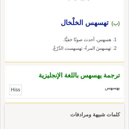
تهسهس الخلْخال
(ب)
هسهس، أحدث صوتًا خفيًّا.
تهسهسَ المرءُ- تهسهست الدِّرْعُ.
ترجمة يهسهس باللغة الإنجليزية
يهسهس
Hiss
كلمات شبيهة ومرادفات