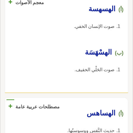
+
معجم الأصوات
الهسهسة
(أ)
صوت الإنسان الخفي.
الهسْهَسَة
(ب)
صوت الحَلْي الخفيف.
+
مصطلحات عربية عامة
الهساهس
(أ)
حديث النَّفس ووسوستُها.