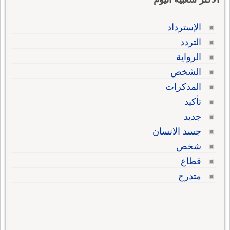
الإسترداد
التردد
الرواية
الشخص
المذكرات
تأكيد
جديد
جسد الانسان
شخص
قطاع
متدرج