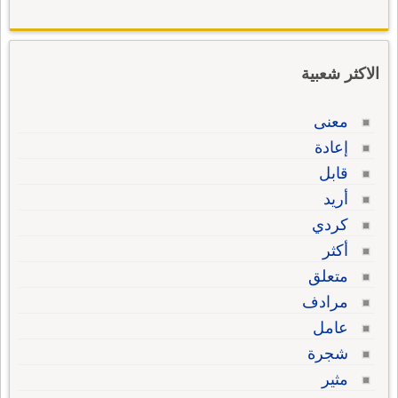
الاكثر شعبية
معنى
إعادة
قابل
أريد
كردي
أكثر
متعلق
مرادف
عامل
شجرة
مثير