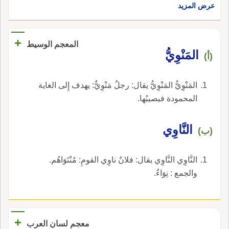
عرض المزيد
+
المعجم الوسيط
المَنْوِيُّ
(أ)
المَنْوِيُّ المَنْوِيُّ يقال: رجلٌ مَنْوِيٌّ: يهدف إِلى الغاية
المحمودة فيصيبُها.
النَّاوِي
(ب)
النَّاوِي النَّاوِي يقال: فلانٌ ناوِي القومِ: مُنْتَوَاهُم.
والجمع : نِوَاءٌ.
+
معجم لسان العرب