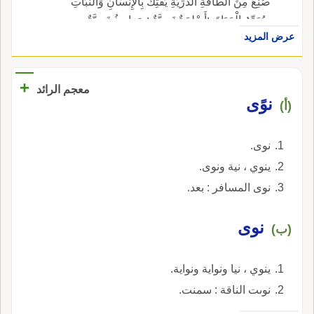
صُنِعَ مِنَ الطَّاقَةِ الذَّرِّيَّةِ يَفْتِكُ بِالإِنْسَانِ وَالنَّبَاتِ
وَيُدَمِّرُ الْحَيَاةَ. :أَسْلِحَةٌ نَوَوِيَّةٌ :صَوَارِيخُ نَوَوِيَّةٌ.
عرض المزيد
+
معجم الرائد
نوًى
(أ)
نوى.
ينوي ، نية ونوى.
نوى المسافر : بعد.
نوى
(ب)
ينوي ، نيا ونواية ونواية.
نوىت الناقة : سمنت.