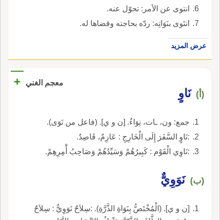
انتوى عن الأمر: تحوّل عنه.
انتَوى بنَوَاتِه: ردّه بحاجته وقضاها له.
عرض المزيد
+
معجم الغني
نَاوٍ
(أ)
جمع: ون، ـات، نِوَاءٌ. [ن و ي]. (فاعل من نَوَى).
:نَاوٍ السَّفَرَ إِلَى الْخَارِجِ : عَازِمٌ، قَاصِدٌ.
:نَاوِي الْقَوْم : كَبِيرُهُمْ وَسَيِّدُهُمْ وَصَاحِبُ أَْمِرِهِمْ.
نَوَوِيٌّ
(ب)
[ن و ي]. (الْمُخْتَصُّ بِنَوَاةِ الذَّرَّةِ). :سِلاَحٌ نَوَوِيٌّ : سِلاَحٌ