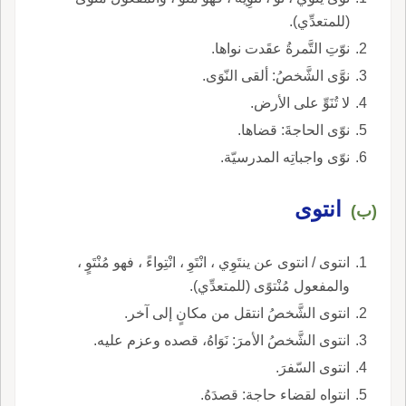
(للمتعدِّي).
نوّتِ التَّمرةُ عقَدت نواها.
نوَّى الشَّخصُ: ألقى النّوَى.
لا تُنَوِّ على الأرض.
نوّى الحاجةَ: قضاها.
نوّى واجباتِه المدرسيّة.
انتوى
(ب)
انتوى / انتوى عن ينتَوِي ، انْتَوِ ، انْتِواءً ، فهو مُنْتَوٍ ،
والمفعول مُنْتوًى (للمتعدِّي).
انتوى الشَّخصُ انتقل من مكانٍ إلى آخر.
انتوى الشَّخصُ الأمرَ: نَوَاهُ، قصده وعزم عليه.
انتوى السّفرَ.
انتواه لقضاء حاجة: قصدَهُ.