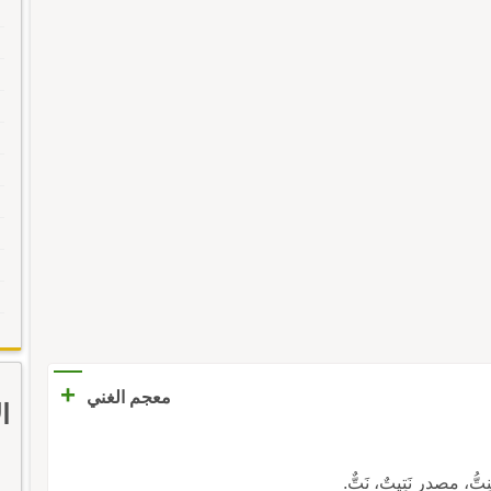
+
معجم الغني
ا
ُ، مصدر نَتِيتٌ، نَتٌّ.