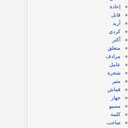
إعادة
قابل
أريد
كردي
أكثر
متعلق
مرادف
عامل
شجرة
مثير
قماش
جهاز
مسيو
كلمة
صاحب