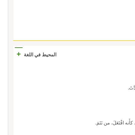
+
المحيط في اللغة
َّثَ.
كأَنه افْتَعَلَ، من نَتَمَ.