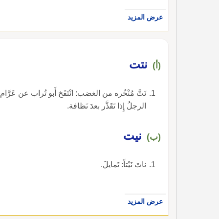
عرض المزيد
نتت
(أ)
نَتَّ مُنْخُره من الغضب: انْتَفَخ أَبو تُراب عن عَرَّام: 
الرجلُ إِذا تَقَذَّر بعدَ نَظافة.
نيت
(ب)
ناتَ نَيْتاً: تَمايلَ.
عرض المزيد