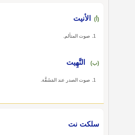
الأنيت
(أ)
صوت المتألم.
النَّهِيت
(ب)
صوت الصدر عند المَشَقَّة.
سلكت نت