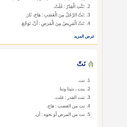
:نَتَّتِ الْقِدْرُ : غَلَتْ.
:نَتَّ الرَّجُلُ مِنَ الْغَضَبِ : هَاجَ، ثَارَ.
:نَتَّ الْمَرِيضُ مِنَ الْمَرَضِ : أَنَّ، تَوَجَّعَ.
عرض المزيد
نَتّ
(أ)
نت.
ينت ، نتيتا ونتا.
نتت القدر : غلت.
نت من الغضب : هاج.
نت من المرض أو نحوه : أن.