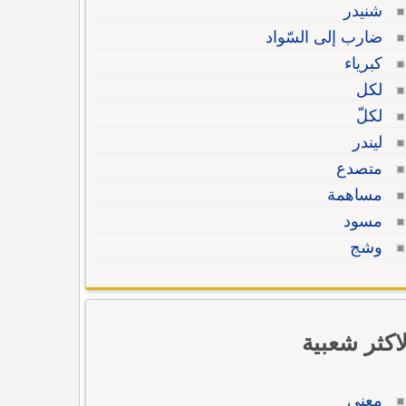
شنيدر
ضارب إلى السّواد
كبرياء
لكل
لكلّ
ليندر
متصدع
مساهمة
مسود
وشج
لاكثر شعبية
معنى