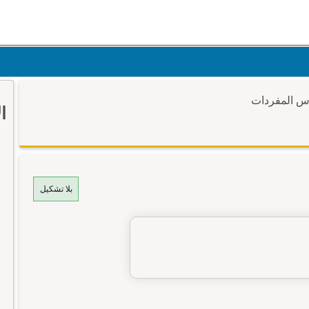
وس المفردات
ا
بلا تشكيل