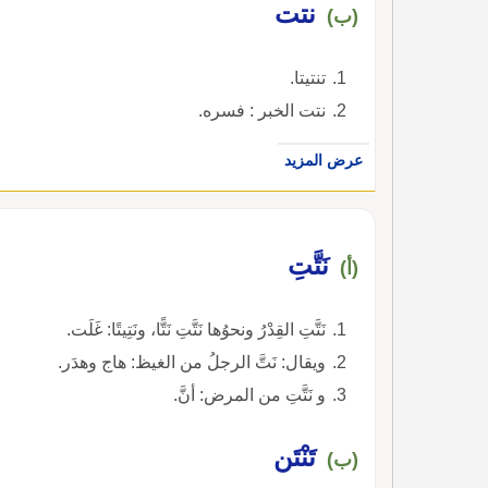
نتت
(ب)
تنتيتا.
نتت الخبر : فسره.
عرض المزيد
نَتَّتِ
(أ)
نَتَّتِ القِدْرُ ونحوُها نَتَّتِ نَتًّا، ونَتِيتًا: غَلَت.
ويقال: نَتَّ الرجلُ من الغيظ: هاج وهدَر.
و نَتَّتِ من المرض: أنَّ.
تَنْتَن
(ب)