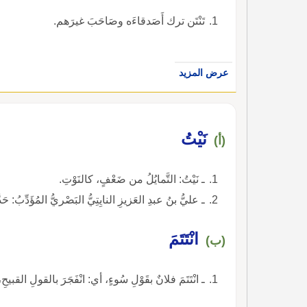
تَنْتَن ترك أَصَدقاءَه وصَاحَبَ غيرَهم.
عرض المزيد
نَيْتُ
(أ)
ـ نَيْتُ: التَّمايُلُ من ضَعْفٍ، كالنَوْتِ.
ـ عليُّ بنُ عبدِ العَزيزِ النايِتِيُّ البَصْريُّ المُؤَدِّبُ: حَد
انْتَتَمَ
(ب)
ـ انْتَتَمَ فلانٌ بقَوْلِ سُوءٍ، أي: انْفَجَرَ بالقولِ القبيحِ، 