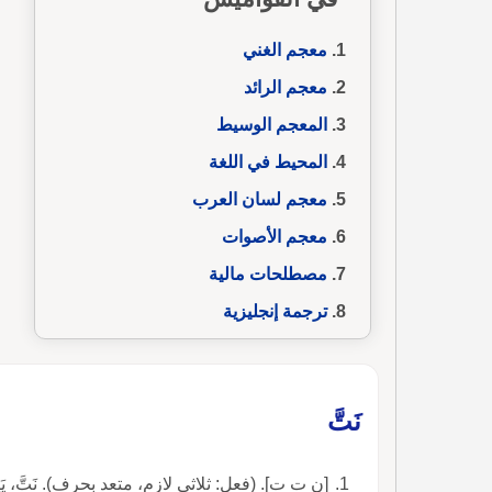
معجم الغني
معجم الرائد
المعجم الوسيط
المحيط في اللغة
معجم لسان العرب
معجم الأصوات
مصطلحات مالية
ترجمة إنجليزية
نَتَّ
[ن ت ت]. (فعل: ثلاثي لازم، متعد بحرف). نَتَّ، يَنِتّ