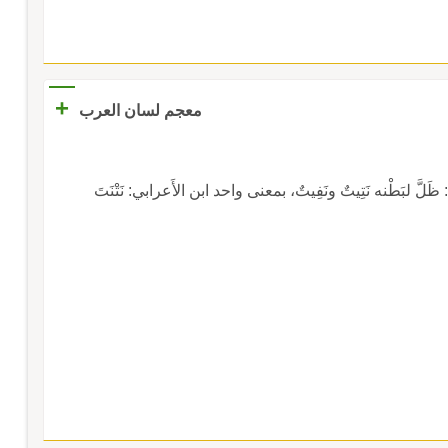
+
معجم لسان العرب
ظَلَّ لبَطْنه نَتِيتٌ ونَفِيتٌ، بمعنى واحد ابن الأَعرابي: نَتْنَتَ