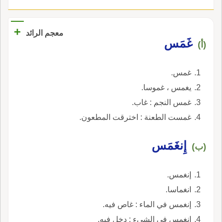
+
معجم الرائد
غَمَس
(أ)
غمس.
يغمس ، غموسا.
غمس النجم : غاب.
غمست الطعنة : اخترقت المطعون.
إِنغَمَس
(ب)
إنغمس.
انغماسا.
إنغمس في الماء : غاص فيه.
إنغمس في الشيء : دخل فيه.