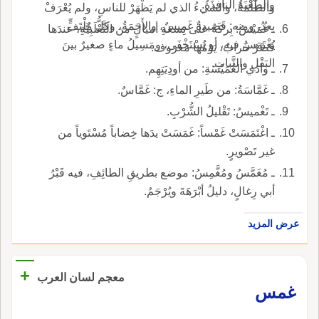
والطَّعْنَةُ النافِذَةُ.
والظُّلْمَةُ، والشيءُ الذي لم يَظْهَرْ للناسِ، ولم يُعْرَفْ
بعدُ، ومنه: قَصيدةٌ غَميسٌ، والأَجَمَةُ، وكلُّ مُلْتَفٍّ
ـ غُمَيْسُ: بِركَةٌ على تِسعَةِ أميالٍ من الثَّعْلَبِيَّةِ، عندَها
يُغْتَمَسُ فيه، أو يُسْتَخْفَى، ومَسِيلُ ماءٍ صغيرٌ بينَ
قَصْرٌ خَرابٌ، يَوْمُها معروف.
البَقْلِ والنَّباتِ.
ـ وادي الغُمَيْسَةِ: من أودِيَتِهِم.
ـ غَمَّاسَةُ: من طَيرِ الماءِ، ج: غَمَّاسٌ.
ـ تَغْميسُ: تَقْليلُ الشُّرْبِ.
ـ اغْتَمَسَتْ غَمْساً: غَمَسَتْ يدَها خِضاباً مُسْتَوياً من
غير تَصْويرٍ.
ـ مُغَمَّسُ ومُغَّمِسُ: موضع بطريقِ الطائِفِ، فيه قَبْرُ
أبي رِغالٍ، دليلُ أبْرَهَةَ ويُرْجَمُ.
عرض المزيد
+
معجم لسان العرب
غمس