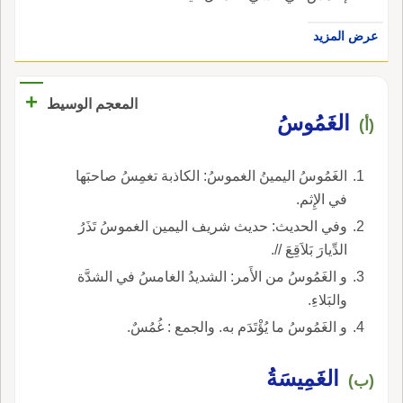
عرض المزيد
+
المعجم الوسيط
الغَمُوسُ
(أ)
الغَمُوسُ اليمينُ الغموسُ: الكاذبة تغمِسُ صاحبَها
في الإِثم.
وفي الحديث: حديث شريف اليمين الغموسُ تَذَرُ
الدِّيارَ بَلاَقِعَ //.
و الغَمُوسُ من الأَمر: الشديدُ الغامسُ في الشدَّة
والبَلاءِ.
و الغَمُوسُ ما يُؤْتَدَم به. والجمع : غُمُسٌ.
الغَمِيسَةُ
(ب)