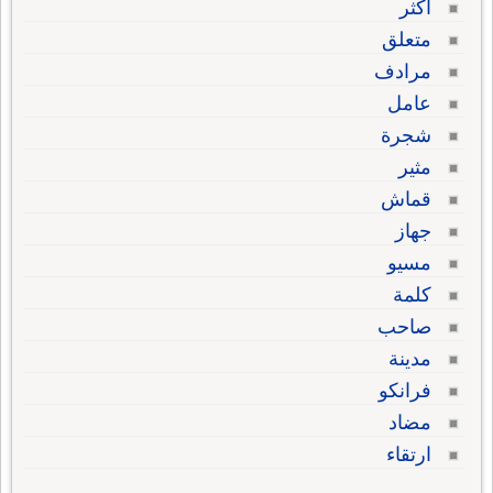
أكثر
متعلق
مرادف
عامل
شجرة
مثير
قماش
جهاز
مسيو
كلمة
صاحب
مدينة
فرانكو
مضاد
ارتقاء