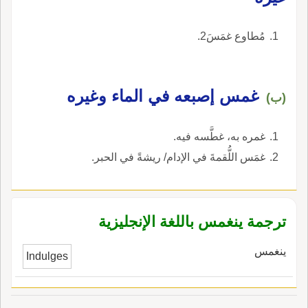
مُطاوع غمَسَ2.
غمس إصبعه في الماء وغيره
(ب)
غمره به، غطَّسه فيه.
غمَس اللُّقمةَ في الإدام/ ريشةً في الحبر.
ترجمة ينغمس باللغة الإنجليزية
ينغمس
Indulges