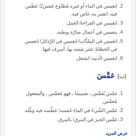
انغمس في الماء أو غيره مُطاوع غمَسَ2: غطَس
فيه، انغمر به، غاص فيه.
انغمس في القراءة/ العمل.
ينغمس في أعمال ضارّة بوطنه.
انغمس في الملذَّات/ انغمس في الرَّذائل/ انغمس
في الخطايا: غمَر نفسَه بها، أسرف فيها.
انغمس لأذنيه: انشغل.
غمَّسَ
(ب)
غمَّسَ يُغمِّس ، تغميسًا ، فهو مُغمِّس ، والمفعول
مُغمَّس.
غمَّس الشّيءَ في الماءِ غَمَسه؛ غطّسه فيه وبلّله.
غمَّس الخبزَ في المرق/ بالمرق.
عرض المزيد