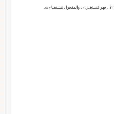
ءةً ، فهو مُستضيء ، والمفعول مُستضاء به.