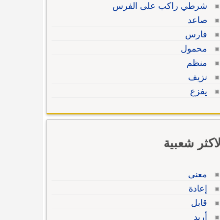
شرطي راكب على الفرس
صاعد
فارس
محمول
منظم
نزيف
يفزع
لاكثر شعبية
معنى
إعادة
قابل
أريد