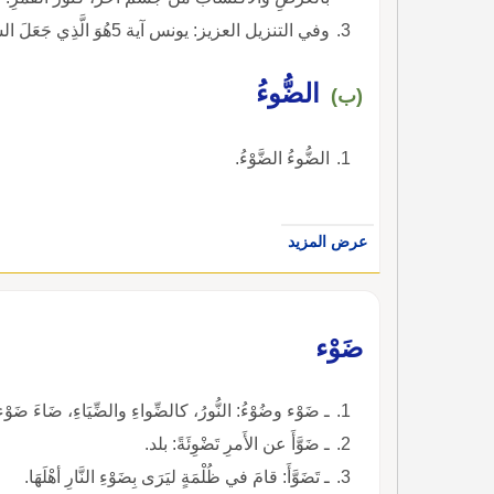
وفي التنزيل العزيز: يونس آية 5هُوَ الَّذِي جَعَلَ الشَّمْسَ ضِيَاءً وَالْقَمَرَ نُورًا ) ). والجمع : أَضواءٌ.
الضُّوءُ
(ب)
الضُّوءُ الضَّوْءُ.
عرض المزيد
ضَوْء
ـ ضَوْء وضُوْءُ: النُّورُ، كالضِّواءِ والضِّيَاءِ، ضَاءَ ضَوْءا
ـ ضَوَّأَ عن الأَمرِ تَضْوِئَةً: بلد.
ـ تَضَوَّأَ: قامَ في ظُلْمَةٍ ليَرَى بِضَوْءِ النَّارِ أهْلَهَا.