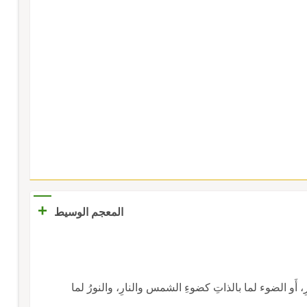
+
المعجم الوسيط
رِ، أَو الضوء لما بالذاتِ كضوءِ الشمس والنارِ، والنورُ لما