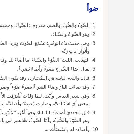
ضوأ
الضَّوءُ والضُّوءُ، بالضم، معروف: الضِّياءُ، وجمعه أ
وهو الضِّواءُ والضِّياءُ.
وفي حديث بَدْءِ الوَحْيِ: يَسْمَعُ الصَّوْتَ وَيَرَى 
وأَنْوارِ آياتِ رَبِّه.
التهذيب، الليث: الضَّوْءُ والضِّياءُ: ما أضاءَ لك وقال
يقال: ضاءَ السِّراجُ يَضوءُ وأَضاءَ يُضِيءُ.
قال: واللغة الثانية هي الـمُختارة، وقد يكون الضِّيا
وقد ضاءَتِ النارُ وضاءَ الشيءُ يَضُوءُ ضَوْءاً وضُوءاً
وفي شعر العباس وأَنْتَ، لـمَّا وُلِدْتَ أَشْرَقَت الأ
بمعنى أَي اسْتَنارَتْ، وصارَت مُضِيئةً وأَضَاءَتْه، يَتعد
قال الجعديّ أضاءَتْ لنا النارُ وَجْهاً أَغَرَّ، * مُلْتَبِسا
وهو الضَّوْءُ والضُّوءُ، وأَمَّا الضِّياءُ، فلا همز في يائ
وأَضاءَه له واسْتَضَأْتُ به.