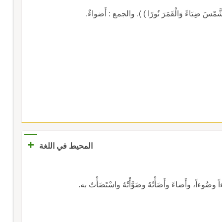
+
المحيط في اللغة
ً وضُوءاً، وأَضاءَ وأَضَأْتُهُ وضَوَّأْتُهُ واسْتَضَأْتُ به.