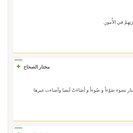
رَتِهِمْ في الأُمورِ.
+
مختار الصحاح
 النار تضوء ضَوْءاً و ضُوءاً و أضَاءَتْ أيضا وأضاءت غيرها