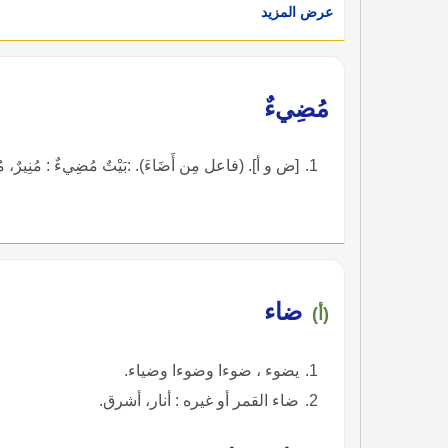
عرض المزيد
مُضِيءٌ
[ض و أ]. (فاعل مِن أَضَاءَ). :بَيْتٌ مُضِيءٌ : مُنِيرٌ، مُ
ضاء
(أ)
يضوء ، ضوءا وضوءا وضياء.
ضاء القمر أو غيره : أنار، أشرق.