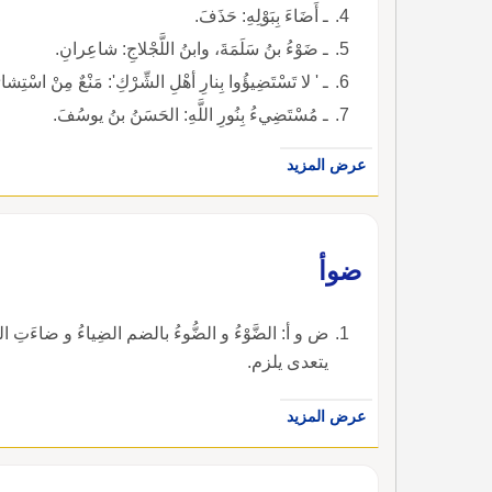
ـ أَضَاءَ بِبَوْلِهِ: حَذَفَ.
ـ ضَوْءُ بنُ سَلَمَةَ، وابنُ اللَّجْلاجِ: شاعِرانِ.
ـ ' لا تَسْتَضِيؤُوا بِنارِ أهْلِ الشِّرْكِ': مَنْعٌ مِنْ اسْتِشا
ـ مُسْتَضِيءُ بِنُورِ اللَّهِ: الحَسَنُ بنُ يوسُفَ.
عرض المزيد
ضوأ
ض و أ: الضَّوْءُ و الضُّوءُ بالضم الضِياءُ و ضاءَتِ
يتعدى يلزم.
عرض المزيد