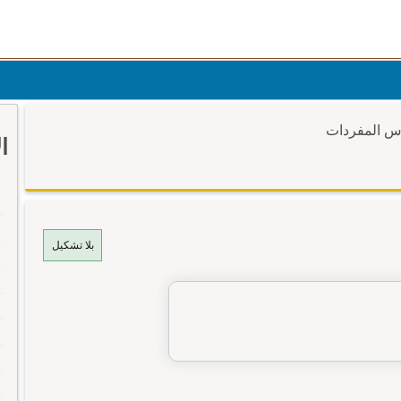
وس المفردات
ا
بلا تشكيل