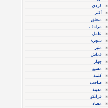
كردي
أكثر
متعلق
مرادف
عامل
شجرة
مثير
قماش
جهاز
مسيو
كلمة
صاحب
مدينة
فرانكو
مضاد