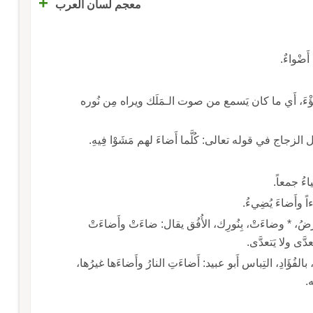
+
معجم لسان العرب
َضْواءٌ.
الضَّؤْءَ، أَي ما كان يَسمع من صوت الـمَلَك ويراه مِن نُوره
 الزجاج في قوله تعالى: كُلَّما أَضاءَ لهم مَشَوْا فِيهِ.
ءُ جمعاً.
 وأَضاءَ يُضِيءُ.
َرضُ، * وضاءَتْ، بِنُورِك، الأُفُق يقال: ضاءَتْ وأَضاءَتْ
َّى ولا يَتعدَّى.
ً، بالفُؤَادِ، التِباس أَبو عبيد: أَضاءَتِ النارُ وأَضاءَها غيرُها،
ه.