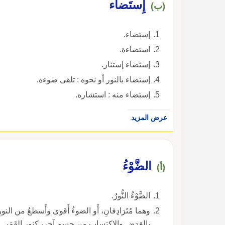
إِستَضاء
(ب)
إستضاء.
استضاءة.
إستضاء إستنار.
إستضاء بالنور أو نحوه : تلقى ضوءه.
إستضاء منه : استشاره.
عرض المزيد
الضَّوْءُ
(أ)
الضَّوْءُ النُّورُ.
وهما مُتَرَادِفانِ، أَو الضوءُ أَقوى وأَسطعُ من النو
بالعَرَضِ والاكتساب من جسم آخر، كنور القَمَرِ.