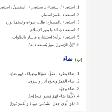
استضاءَ / استضاءَ بـ يستضيء ، استضئْ ، استضا
استضاء القَمرُ استنار.
استضاء بالمِصباح: طلب ضوءَه واستمدَّ نورَه.
استضاءتِ الدنيا بنور الإسلام.
استضاء برأيه: استشاره فأشار بالصَّواب.
*إنَّ الرَّسولَ لنورٌ يُستضاء به*.
ضاءَ
(ب)
ضاءَ يَضُوء ، ضُؤْ ، ضَوْءًا وضِياءً ، فهو ضاءٍ.
ضاء القَمرُ ونحوُه أنار وأشرق.
ضاء وجهُه.
{كُلَّمَا ضَاءَ لَهُمْ مَشَوْا فِيهِ} [ق].
{هُوَ الَّذِي جَعَلَ الشَّمْسَ ضِيَاءً وَالْقَمَرَ نُورًا}.