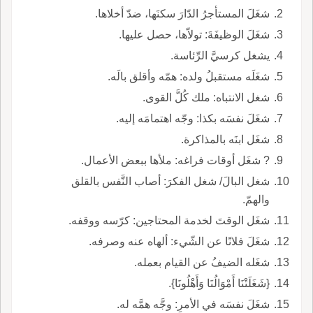
شغَلَ المستأجرُ الدّارَ سكنَها، ضدّ أخلاها.
شغَلَ الوظيفَةَ: تولاّها، حصل عليها.
يشغل كرسيَّ الرِّئاسة.
شغَلَه مستقبلُ ولده: همّه وأقلق بالَه.
شغل الانتباه: ملك كُلَّ القوى.
شغَلَ نفسَه بكذا: وجّه اهتمامَه إليه.
شغَل ابنَه بالمذاكرة.
? شغَل أوقات فراغه: ملأها ببعض الأعمال.
شغل البالَ/ شغل الفكرَ: أصاب النَّفس بالقلق
والهمّ.
شغَل الوقتَ لخدمة المحتاجين: كرّسه ووقفه.
شغَلَ فلانًا عن الشّيء: ألهاه عنه وصرفه.
شغَله الضيفُ عن القيام بعمله.
{شَغَلَتْنَا أَمْوَالُنَا وَأَهْلُونَا}.
شغَلَ نفسَه في الأمرِ: وجَّه همَّه له.