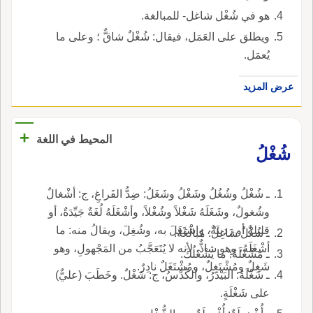
هو في شُغْل شاغل- للمبالغة.
ويطلق على العَمَل، فيقال: شُغْلٌ شاقٌّ ؛ وعلى ما
يُعمَل.
عرض المزيد
+
المحيط في اللغة
شُغْلُ
ـ شُغْلُ وشُغُلُ وشَغْلُ وشَغَلُ: ضِدُّ الفَراغِ، ج: أشْغالٌ
وشُغولٌ، وشَغَلَهُ شَغْلاً وشُغْلاً، وأشْغَلَهُ لُغَةٌ جَيِّدَةٌ، أو
قليلةٌ أو رَديئَةٌ، واشْتَغَلَ به، وشُغِلَ، ويقالُ منه: ما
ـ شُغْلٌ شاغِلٌ: مُبالَغَةٌ.
أشْغَلَهُ، وهو شاذٌّ، لأنه لا يُتَعَجَّبُ من المَجْهولِ، وهو
ـ مَشْغَلَةٌ: ما يَشْغَلُكَ.
شَغِلٌ ومُشْتَغِلٌ، ومُشْتَغَلٌ نادِرٌ.
ـ شَغْلَةُ: البَيْدَرُ، والكُدْسُ، ج: شَغْلٌ. وخَطَبَ (عليٌّ)
على شَغْلَةٍ.