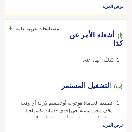
في الحديث: أَ عليّاً، عليه السلام، خَطَبَ الناسَ بعد
الفاعل، قال: ولا يُتَعَجَّب ما لم يُسَمَّ فاعلُه.
أَمَلٍ عنه سَيَشْتَغِل وشُغْلٌ شاغِلٌ، على المبالغة:
عرض المزيد
الحَكَمَيْن على شَغْلةٍ، عَنَ البَيْدَرَ؛ قال ابن الأَثير: هي
مثل لَيْل لائِلٌ؛ قال سيبويه: هو بمنزل قولهم هَمٌّ
بفتح الغين وسكونها.
ناصِبٌ وعِيشَةٌ رَاضِيَةٌ.
+
مصطلحات عربية عامة
أشغله الأمر عن
(أ)
كذا
شَغَلَه؛ ألهاه عنه.
التشغيل المستمر
(ب)
(تصميم الخدمة) هو توجه أو تصميم لإزالة أي وقت
توقف محدد مسبقاً في إحدى خدمات تكنوولجيا
المعلومات، مع ملاحظة أن بعض عناصر التهيئة قد
عرض المزيد
تكون متوقفة حتى لو أن خدمة تكنولوجيا