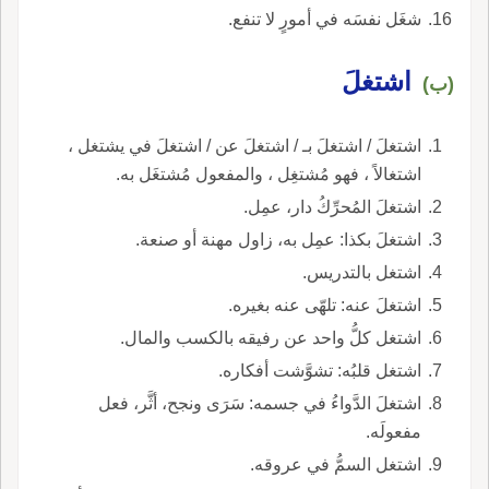
شغَل نفسَه في أمورٍ لا تنفع.
اشتغلَ
(ب)
اشتغلَ / اشتغلَ بـ / اشتغلَ عن / اشتغلَ في يشتغل ،
اشتغالاً ، فهو مُشتغِل ، والمفعول مُشتغَل به.
اشتغلَ المُحرِّكُ دار، عمِل.
اشتغلَ بكذا: عمِل به، زاول مهنة أو صنعة.
اشتغل بالتدريس.
اشتغلَ عنه: تلهّى عنه بغيره.
اشتغل كلُّ واحد عن رفيقه بالكسب والمال.
اشتغل قلبُه: تشوَّشت أفكاره.
اشتغلَ الدَّواءُ في جسمه: سَرَى ونجح، أثَّر، فعل
مفعولَه.
اشتغل السمُّ في عروقه.