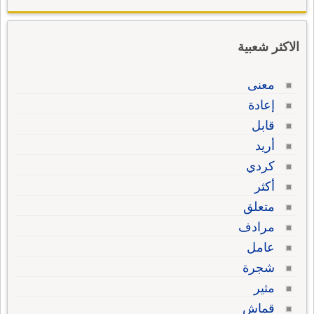
الاكثر شعبية
معنى
إعادة
قابل
أريد
كردي
أكثر
متعلق
مرادف
عامل
شجرة
مثير
قماش