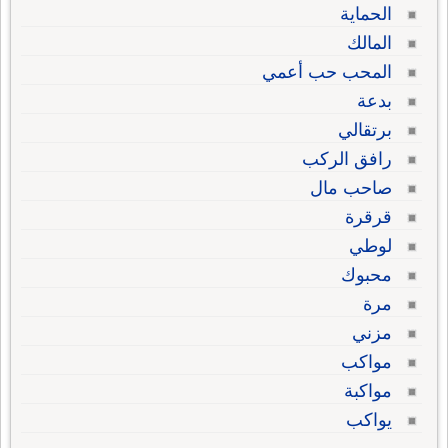
الحماية
المالك
المحب حب أعمي
بدعة
برتقالي
رافق الركب
صاحب مال
قرقرة
لوطي
محبوك
مرة
مزني
مواكب
مواكبة
يواكب