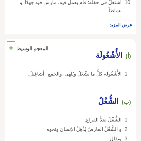
اشتغلَ في حقله: قام بعمل فيه، مارس فيه جهدًا أو
نشاطاً.
عرض المزيد
+
المعجم الوسيط
الأُشْغُولَة
(أ)
الأُشْغُولَة كلُّ ما يَشْغَلُ ويُلهى. والجمع : أَشاغِيلُ.
الشُّغْلُ
(ب)
الشُّغْلُ ضدُّ الفراغ.
و الشُّغْلُ العارضُ يُذْهِلُ الإنسانَ ونحوه.
ويقال.