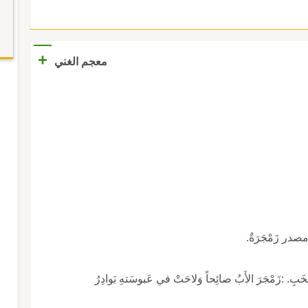
+
معجم الغني
مصدر زَمْجَرَةٌ.
صَّخَبِ. :زَمْجَرَ الأَبُ صائِحاً وَلاحَتْ في عَبوسَتهِ بَوادِرُ