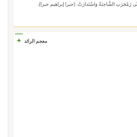
ُ حَتَّى زَمْجَرَتِ الشَّاحِنَةُ وَاسْتَدارَتْ. (جبرا إبراهيم جبرا).
+
معجم الرائد