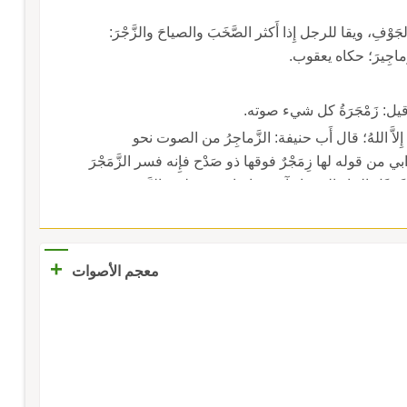
ِ، ويقا للرجل إِذا أَكثر الصَّخَبَ والصياحَ والزَّجْرَ:
َماجِيرَ؛ حكاه يعقوب.
ِحُ، وقيل: زَمْجَرَةُ كل شيء صوته.
هُ إِلاَّ اللهُ؛ قال أَب حنيفة: الزَّماجِرُ من الصوت نحو
عرابي من قوله لها زِمَجْرٌ فوقها ذو صَدْح فإِنه فسر الزَّمَجْرَ
حَوَّل البناء إِلى بناء آخر، وإِنما عنى ثعلب بالزَّمْجَرِ جم
 إِلاَّ ذلك؛ قال اب سيده: وعندي أَن الشاعر إِنما عنى
أَعرابي: الزَّماجِيرُ زَمَّارات الرُّعْيانِ.
+
معجم الأصوات