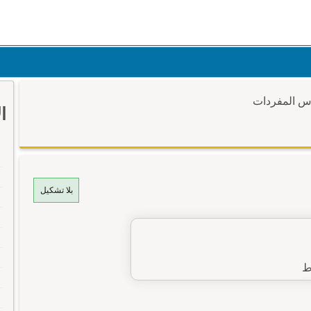
وس المفردات
ا
بلا تشكيل
ط