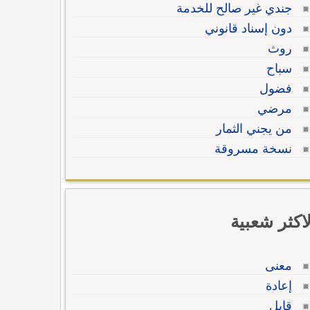
جندي غير صالح للخدمة
دون إسناد قانوني
روث
سباح
فضول
مرضي
من يجني الثمار
نسخة مسروقة
لاكثر شعبية
معنى
إعادة
قابل