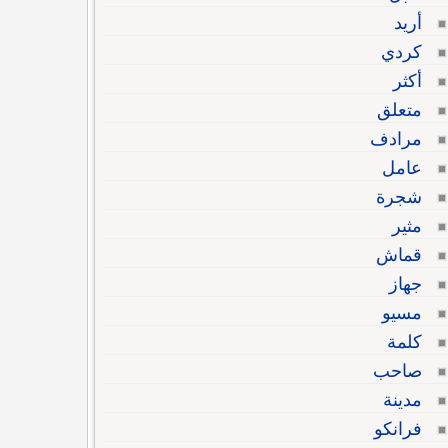
أريد
كردي
أكثر
متعلق
مرادف
عامل
شجرة
مثير
قماش
جهاز
مسيو
كلمة
صاحب
مدينة
فرانكو