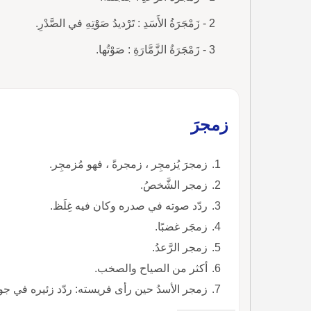
2 - زَمْجَرَةُ الأَسَدِ : تَرْديدُ صَوْتِهِ في الصَّدْرِ.
3 - زَمْجَرَةُ الزَّمَّارَةِ : صَوْتُها.
زمجرَ
زمجرَ يُزمجِر ، زمجرةً ، فهو مُزمجِر.
زمجر الشَّخصُ.
ردّد صوته في صدره وكان فيه غِلَظ.
زمجَر غضبًا.
زمجر الرَّعدُ.
أكثر من الصياح والصخب.
زمجر الأسدُ حين رأى فريسته: ردّد زئيره في جو