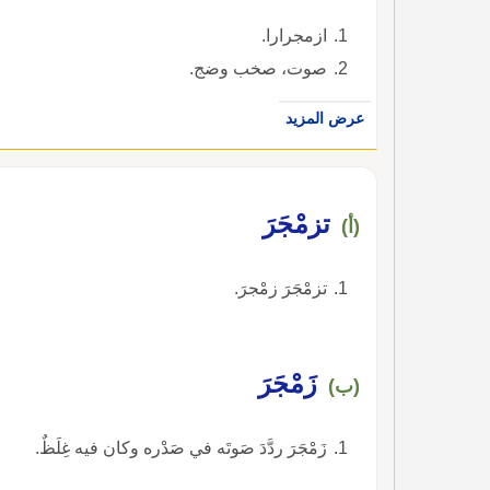
ازمجرارا.
صوت، صخب وضج.
عرض المزيد
تزمْجَرَ
(أ)
تزمْجَرَ زمْجرَ.
زَمْجَرَ
(ب)
زَمْجَرَ ردَّدَ صَوتَه في صَدْره وكان فيه غِلَظٌ.