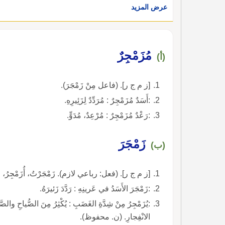
عرض المزيد
مُزَمْجِرٌ
(أ)
[ز م ج ر]. (فاعل مِنْ زَمْجَرَ).
:أَسَدٌ مُزَمْجِرٌ : مُرَدِّدٌ لِزَئِيرِهِ.
:رَعْدٌ مُزَمْجِرٌ : مُرْعِدٌ، مُدَوٍّ.
زَمْجَرَ
(ب)
[ز م ج ر]. (فعل: رباعي لازم). زَمْجَرْتُ، أُزَمْجِرُ، 
:زَمْجَرَ الأَسَدُ في عَرينِهِ : رَدَّدَ زَئيرَهُ.
:يُزَمْجِرُ مِنْ شِدَّةِ الغَضَبِ : يُكْثِرُ مِنَ الصُّياحِ وال
الانْفِجارِ. (ن. محفوظ).