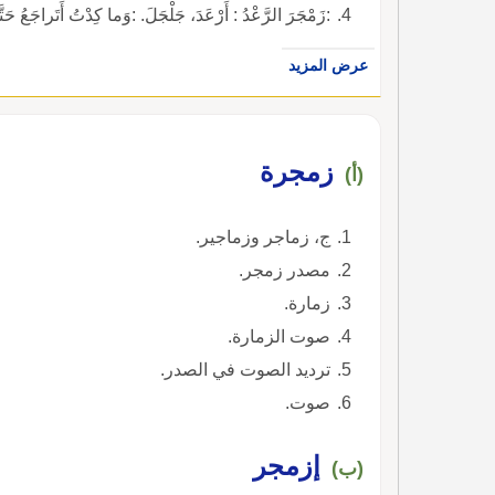
:زَمْجَرَ الرَّعْدُ : أَرْعَدَ، جَلْجَلَ. :وَما كِدْتُ أَتَراجَع
عرض المزيد
زمجرة
(أ)
ج، زماجر وزماجير.
مصدر زمجر.
زمارة.
صوت الزمارة.
ترديد الصوت في الصدر.
صوت.
إزمجر
(ب)