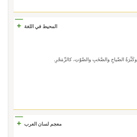
+
المحيط في اللغة
 وكَثْرَةُ الصِّياحِ والصَّخَبِ والصَّوْتِ، كالزِّمَجْرِ.
+
معجم لسان العرب