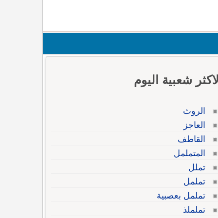
لاكثر شعبية اليوم
الروث
العاجز
القاطف
المتململ
تملل
تململ
تململ بعصبية
تململذ