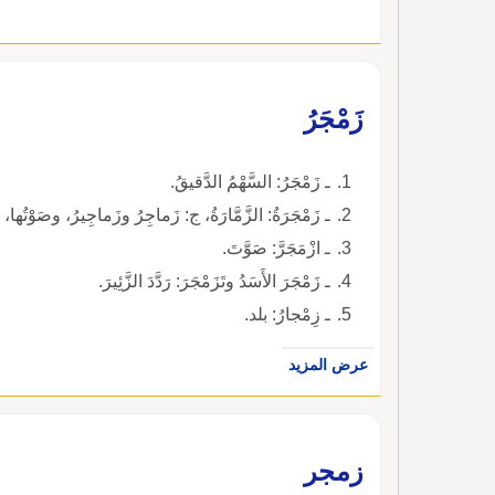
زَمْجَرُ
ـ زَمْجَرُ: السَّهْمُ الدَّقيقُ.
ـ زَمْجَرَةُ: الزَّمَّارَةُ، ج: زَماجِرُ وزَماجِيرُ، وصَوْتُها،
ـ ازْمَجَرَّ: صَوَّتَ.
ـ زَمْجَرَ الأَسَدُ وتَزَمْجَرَ: رَدَّدَ الزَّئِيرَ.
ـ زِمْجارُ: بلد.
عرض المزيد
زمجر