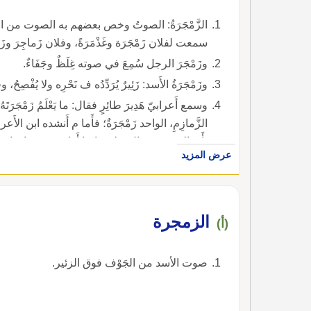
الزَّمْجَرَةُ: الصوتُ وخص بعضهم به الصوت من الجَوْف
سمعت لفلان زَمْجَرَة وغَذْمَرَةً، وفلان زَماجِرَ وز
وزَمْجَرَ الرجل سُمِعَ في صوته غِلَظٌ وجَفَاءٌ.
وزَمْجَرَةُ الأَسد: زَئِيرٌ يُرَدِّدُه ف نَحْرِه ولا يُفْص
وسمع أَعرابيّ هَدِيرَ طائِرٍ فقال: ما يَعْلَمُ زَمْجَرَتَ
الزَّمازِمِ، الواحد زَمْجَرَةٌ؛ فأَما م أَنشده ابن الأَ
بأَنه الصوت؛ وقال ثعلب: إِنما أَراد زَمْجَر فاحتاج فَ
عرض المزيد
زَمْجَرَةٍ من الصوت إِذ لا يعرف في الكلام زَمْجَرٌ
بالزِّمَجْرِ المُزَمْجِرَ كأَنه رج زِمَجْرٌ كسِبَطْرٍ، ابن ال
الزمجرة
(أ)
صوت الأسد من الجَوْف فوق الزئير.