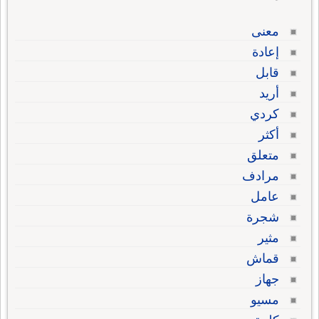
معنى
إعادة
قابل
أريد
كردي
أكثر
متعلق
مرادف
عامل
شجرة
مثير
قماش
جهاز
مسيو