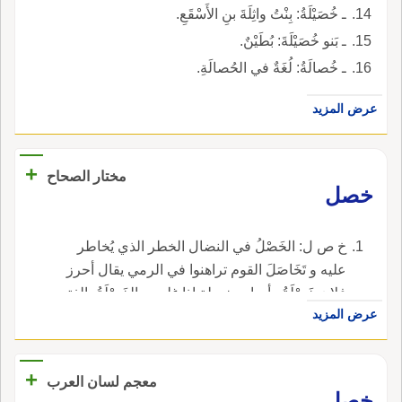
ـ خُصَيْلَةُ: بِنْتُ واثِلَةَ بنِ الأَسْقَعِ.
ـ بَنو خُصَيْلَةَ: بُطَيْنٌ.
ـ خُصالَةُ: لُغَةٌ في الحُصالَةِ.
عرض المزيد
+
مختار الصحاح
خصل
خ ص ل: الخَصْلُ في النضال الخطر الذي يُخاطر
عليه و تَخَاصَلَ القوم تراهنوا في الرمي يقال أحرز
فلان خَصْلَةُ وأصاب خصلة إذا غلب و الخَصْلَةُ بالفتح
عرض المزيد
الخلة وبالضم لفيفة من شعر.
+
معجم لسان العرب
خصل