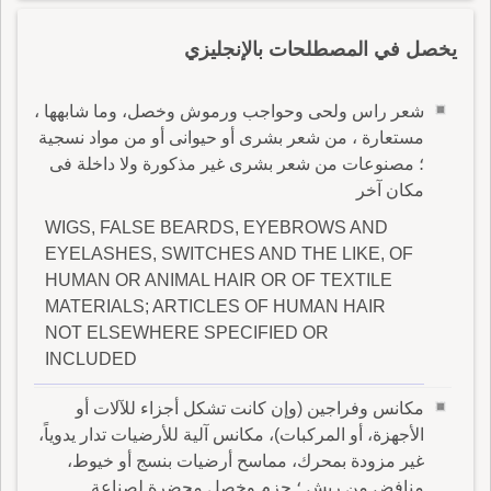
يخصل في المصطلحات بالإنجليزي
شعر راس ولحى وحواجب ورموش وخصل، وما شابهها ،
مستعارة ، من شعر بشرى أو حيوانى أو من مواد نسجية
؛ مصنوعات من شعر بشرى غير مذكورة ولا داخلة فى
مكان آخر
WIGS, FALSE BEARDS, EYEBROWS AND
EYELASHES, SWITCHES AND THE LIKE, OF
HUMAN OR ANIMAL HAIR OR OF TEXTILE
MATERIALS; ARTICLES OF HUMAN HAIR
NOT ELSEWHERE SPECIFIED OR
INCLUDED
مكانس وفراجين (وإن كانت تشكل أجزاء للآلات أو
الأجهزة، أو المركبات)، مكانس آلية للأرضيات تدار يدوياً،
غير مزودة بمحرك، مماسح أرضيات بنسج أو خيوط،
منافض من ريش ؛ حزم وخصل محضرة لصناعة