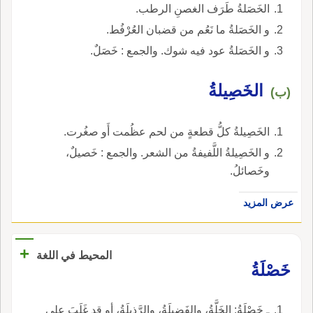
الخَصَلةُ طَرَف الغصنِ الرطب.
و الخَصَلةُ ما نَعُم من قضبان العُرْفُط.
و الخَصَلةُ عود فيه شوك. والجمع : خَصَلٌ.
الخَصِيلةُ
(ب)
الخَصِيلةُ كلُّ قطعةٍ من لحم عظُمت أَو صغُرت.
و الخَصِيلةُ اللَّفيفةُ من الشعر. والجمع : خَصيلٌ،
وخَصائلُ.
عرض المزيد
+
المحيط في اللغة
خَصْلَةُ
ـ خَصْلَةُ: الخَلَّةُ، والفَضيلَةُ، والرَّذيلَةُ، أو قد غَلَبَ على