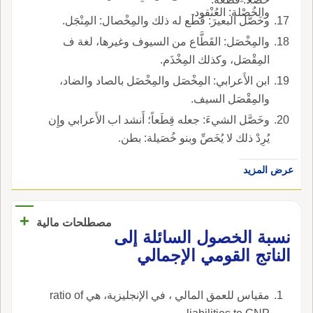
والخُصْلة: العُنْقود.
وخَصَّل البعيرَ: قَطَع له ذلك والمِخْصال: المِنْجَل.
والمِخْصَل: القَطَّاع من السيوف وغيرها، لغة ف
المِقْصَل، وكذلك المِخْذَم.
ابن الأَعرابي: المِخْصَل والمِخْضَل بالصاد والضاد،
والمِقْصَل السيف.
وخَصَّل الشيءَ: جعله قِطَعاً؛ أَنشد اب الأَعرابي وإِن
يُرِدْ ذلك لا يُخَصِّ وبنو خُصَيلة: بطن.
عرض المزيد
+
مصطلحات مالية
نسبة الخصول السائلة إلى
الناتج القومي الإجمالي
مقياس للعمق المالي ، في الإنجليزية، هي ratio of