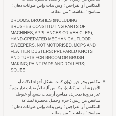
المكانس أو الفراجين ؛ وس يدات وإس طوانات دهان ؛
مماسح " مقاشط " من مطاط
BROOMS, BRUSHES (INCLUDING
BRUSHES CONSTITUTING PARTS OF
MACHINES, APPLIANCES OR VEHICLES),
HAND-OPERATED MECHANICAL FLOOR
SWEEPERS, NOT MOTORISED, MOPS AND
FEATHER DUSTERS; PREPARED KNOTS
AND TUFTS FOR BROOM OR BRUSH
MAKING; PAINT PADS AND ROLLERS;
SQUEE
مكانس وفراجين (وإن كانت تشكل أجزاء للآلات أو
الأجهزة، أو المركبات)، مكانس آلية للأرضيات تدار يدوياً،
غير مزودة بمحرك، مماسح أرضيات بنسج أو خيوط،
منافض من ريش ؛ حزم وخصل محضرة لصناعة
المكانس أو الفراجين ؛ وس يدات وإس طوانات دهان ؛
مماسح " مقاشط " من مطاط