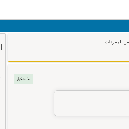
وس المفردات
ا
بلا تشكيل