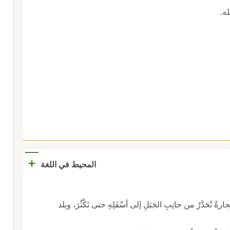
له.
+
المحيط في اللغة
ارةٌ تُحَدَّرُ من جانِبِ الجَبَلِ إلى أسْفَلِهِ حتى تَكْثُرَ، وبلد