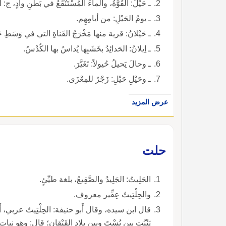
ـ حَيْلُ: القُوَّةُ، والماءُ المُسْتَنْقَعُ في بَطْنِ وادٍ،
ـ يومُ الحَيْلِ: من أيامِهِم.
ـ حَيْلانُ: قرية منها مَخْرَجُ القَناةِ التي في وَسَطِ حَ
ـ اِيلانُ: الحَدائِدُ بخَشَبِها يُداسُ بها الكُدْسُ.
ـ وحالَ يَحيلُ حُيولاً: تَغَيَّرَ.
ـ وحَيْلِ حَيْلِ: زَجْرٌ للمِعْزَى.
عرض المزيد
حلت
الحَلِيتُ: الجَلِيدُ والصَّقِيعُ، بلغة طيِّئٍ.
والحِلْتِيتُ عِقِّير معروف.
قال ابن سيده، وقال أَبو حنيفة: الحِلْتِيتُ عربي، أَ مُع
يَنْبُت بين بُسْتَ وبين بلادِ القَيْقانِ؛ قال: وهو نب