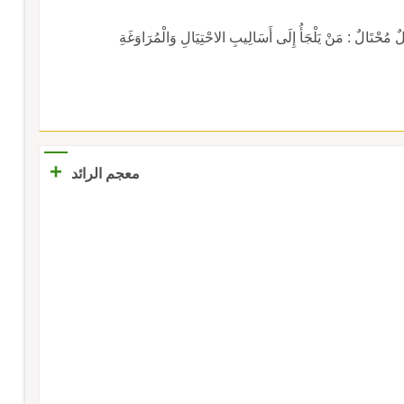
ٌ : مَنْ يَلْجَأُ إِلَى أَسَالِيبِ الاحْتِيَالِ وَالْمُرَاوَغَةِ
+
معجم الرائد