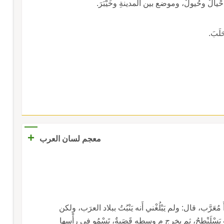
 ج: أحْيالٌ وحُيولٌ، وموضع بين المدينةِ وخَيْبَرَ.
لَبَ.
+
معجم لسان العرب
َرَّب، قال: ولم يَبْلُغْني أَنه يَنْبُتُ ببلاد العرَب، ولكن
ات يَسْلَنْطِحُ، ثم يخرج م وسطه قَصَبةٌ، تَسْمُو في رأْسها