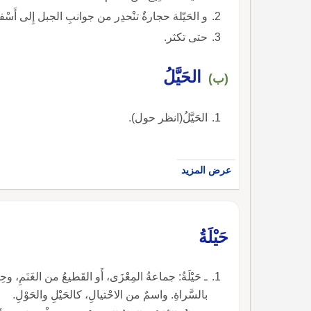
و الحَيّلة حجارةٌ تنْحدِر من جوانبِ الجبل إِلى أَسْف
حتى تكثر.
الحَيَّلُ
(ب)
الحَيَّلُ(انظر حول).
عرض المزيد
حَيْلَةُ
ـ حَيْلَةُ: جماعةُ المِعْزَى، أَو القَطيعُ من الغَنَمِ، وحِج
بالسَّراةِ. واسمٌ من الاحْتيالِ، كالحَيْلِ والحَوْلِ.