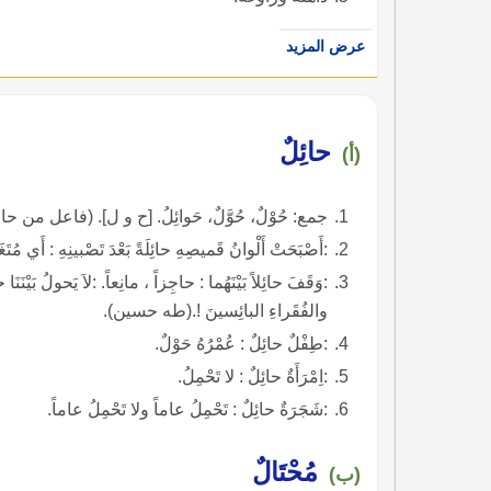
عرض المزيد
حائِلٌ
(أ)
جمع: حُوْلٌ، حُوَّلٌ، حَوائِلُ. [ح و ل]. (فاعل من حال
:أَصْبَحَتْ أَلْوانُ قَميصِهِ حائِلَةً بَعْدَ تَصْبينِهِ : أَي مُتَغَي
:وَقَفَ حائِلاً بَيْنَهُما : حاجِزاً ، مانِعاً. :لاَ يَحولُ بَيْنَنَا ح
والفُقَراءِ البائِسينَ !.(طه حسين).
:طِفْلٌ حائِلٌ : عُمْرُهُ حَوْلٌ.
:اِمْرَأَةٌ حائِلٌ : لا تَحْمِلُ.
:شَجَرَةٌ حائِلٌ : تَحْمِلُ عاماً ولا تَحْمِلُ عاماً.
مُحْتَالٌ
(ب)