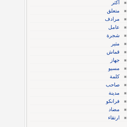
أكثر
متعلق
مرادف
عامل
شجرة
مثير
قماش
جهاز
مسيو
كلمة
صاحب
مدينة
فرانكو
مضاد
ارتقاء