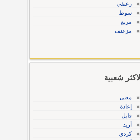
زعنفي
سوط
مربع
مزعنف
لاكثر شعبية
معنى
إعادة
قابل
أريد
كردي