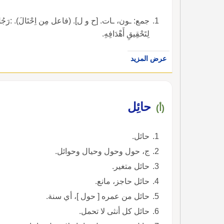
جمع: ـون، ـات. [ح و ل]. (فاعل مِن اِحْتَالَ). :رَجُلٌ مُحْتَال
لِتَحْقِيقِ أَهْدَافِهِ.
عرض المزيد
حائِل
(أ)
حائل.
ج، حول وحول وحيال وحوائل.
حائل متغير.
حائل حاجز، مانع.
حائل من عمره [ حول ]، أي سنة.
حائل كل أنثى لا تحمل.