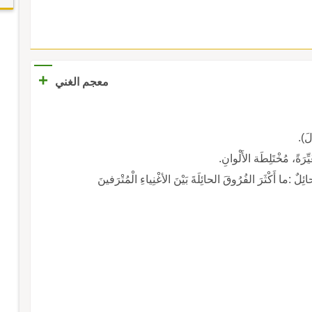
+
معجم الغني
َ).
ِّرَةً، مُخْتَلِطَة الأَلْوانِ.
ائِلٌ :ما أَكْثَرَ الفُرُوقَ الحائِلَةَ بَيْنَ الأغْنِياءِ الْمُتْرَفينَ