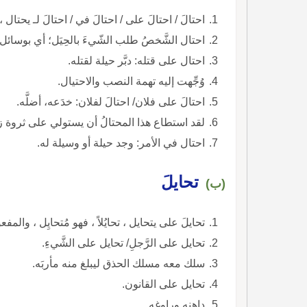
احتالَ / احتالَ على / احتالَ في / احتالَ لـ يحتال ، 
احتال الشَّخصُ طلب الشّيءَ بالحِيَل؛ أي بوسائل
احتال على قتله: دبَّر حيلة لقتله.
وُجِّهت إليه تهمة النصب والاحتيال.
احتالَ على فلان/ احتالَ لفلان: خدَعه، أضلَّه.
لقد استطاع هذا المحتالُ أن يستولي على ثروة زو
احتال في الأمر: وجد حيلة أو وسيلة له.
تحايلَ
(ب)
تحايلَ على يتحايل ، تحايُلاً ، فهو مُتحايِل ، والمفع
تحايل على الرَّجلِ/ تحايل على الشَّيءِ.
سلك معه مسلك الحذق ليبلغ منه مأربَه.
تحايل على القانون.
داهنه وراوغه.