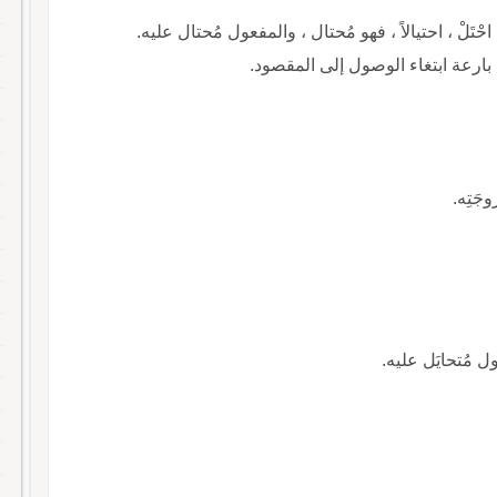
احْتَلْ ، احتيالاً ، فهو مُحتال ، والمفعول مُحتال عليه.
 بارعة ابتغاء الوصول إلى المقصود.
جَتِه.
ول مُتحايَل عليه.