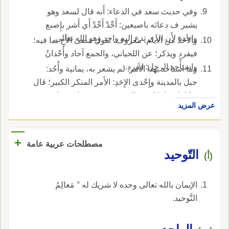
وفي حديث سعد في الدعاء: أَنه قال لسعد وهو
يشير ف دعائه باصبعين: أَحِّدْ أَحِّدْ أَي أَشر بإِصبع
واحدة لأَن الذي تدع إِليه واحد وهو الله تعالى.
والأَحَدُ من الأَيام، معروف، تقول مضى الأَح بما فيه؛
فيفرد ويذكر؛ عن اللحياني، والجمع آحاد وأُحْدانٌ
واستأْحد الرجل: انفرد.
وما استاحد بهذا الأَمر: لم يشعر به، يمانية وأُحُد:
جبل بالمدينة وإِحْدى الإِحَدِ: الأَمر المنكر الكبير؛ قال
بعكاظٍ فعلوا إِحدى الإِحَد وفي حديث ابن عباس:
عرض المزيد
وسئل عن رجل تتابع عليه رمضانان فقال: إِحدى
من سبع يعني اشْتدّ الأَمر فيه ويريد به إِحدى سني
يوسف النبي، على نبينا محم وعليه الصلاة والسلام،
+
مصطلحات عربية عامة
المجدبة فشبه حاله بها في الشدة أَو من الليال
التّوحيد
(أ)
السبع التي أَرسل الله تعالى العذاب فيها على عاد.
الإيمان بالله تعالى وحده لا شريك له ° مَعالِمُ
التَّوحيد.