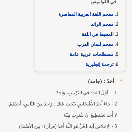
في القواميس
معجم اللغة العربية المعاصرة
معجم الرائد
المحيط في اللغة
معجم لسان العرب
مصطلحات عربية عامة
ترجمة إنجليزية
أحَدٌ : (جامد)
1 - : أوَّلُ العَدَدِ فِي التَّرْتِيبِ، وَاحِدٌ.
2 - جَاءَ أَحَدُ الأَشْخَاصِ يَبْحَث عَنْكَ : وَاحِدٌ مِنَ النَّاسِ، أَحَدُهُمْ.
لاَ أَحَدَ يَسْتَطِيعُ أنْ يَقْتَرِبَ مِنْهُ.
3 - الإخلاص آية 1قُلْ هُوَ اللَّهُ أَحَدٌ (قرآن) : مِنَ الأَسْمَاءِ