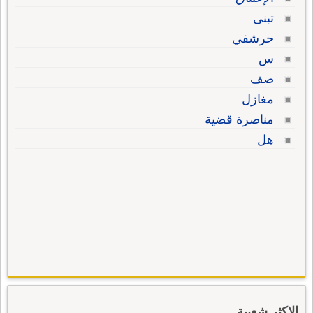
تبنى
حرشفي
س
صف
مغازل
مناصرة قضية
هل
الاكثر شعبية