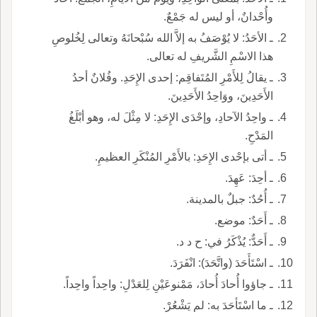
وأُحْدانٌ، أو ليس له جَمْعٌ.
ـ الأحَدُ: لا يُوْصَفُ به إلاَّ الله سُبْحانَهُ وتعالى لِخُلوصِ
هذا الاسْمِ الشَّريفِ له تعالى.
ـ يقالُ لِلأَمْرِ المُتَفاقِم: إحدى الإِحَدِ. وفُلانٌ أحدُ
الأَحَدِينَ، ووَاحِدُ الأَحَدِينَ.
ـ واحِدُ الآحادِ، وإحْدَى الإِحَدِ: لا مِثْلَ له، وهو أبْلَغُ
المَدْحِ.
ـ أتى بإحْدى الإِحَدِ: بالأَمْرِ المُنْكَرِ العظيمِ.
ـ أحِدَ: عَهِدَ.
ـ أُحُدٌ: جبلٌ بالمدينة.
ـ أَحَدٌ: موضع.
ـ أَحَدٌّ: يُذْكَرُ في: ح د د.
ـ اسْتَأَحَدَ (واتَّحَدَ): انْفَرَدَ.
ـ جاؤوا أُحادَ أُحادَ، مَمْنوعَيْنِ لِلعَدْلِ: واحِداً واحِداً.
ـ ما اسْتَأحَدَ به: لم يَشْعُرْ.