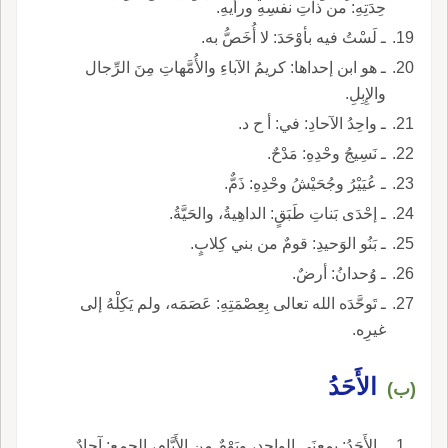
حِدَتِهِ: من ذاتِ نفسِهِ ورأيهِ.
ـ لَسْتُ فيه بأوْحَدَ: لا أُخَصُّ به.
ـ هو ابن إحداها: كريمُ الآباءِ والأُمَّهاتِ مِنَ الرِّجال
والإِبِلِ.
ـ واحِدُ الآحادِ: في: أ ح د.
ـ نَسِيجُ وحْدِهِ: مَدْحٌ.
ـ عُيَيْرُ وجُحَيْشُ وحْدِهِ: ذَمٌّ.
ـ إحْدَى بَناتِ طَبَقٍ: الداهِيةُ، والحَيَّةُ.
ـ بَنُو الوَحيدِ: قومٌ من بني كِلابٍ.
ـ وُحدانُ: أرضٌ.
ـ تَوحَّدَه الله تعالى بِعِصْمَتِهِ: عَصَمَه، ولم يَكِلْهُ إلى
غيرِه.
الأَحَدُ
(ب)
ـ الأَحَدُ: بمعنَى الواحِدِ، ويَوْمٌ من الأَيَّامِ، الجمع: آحادٌ