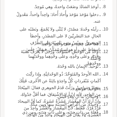
ـ أوحَدَ الشاةُ: وضَعَتْ واحدةً، وهي مُوحِدٌ.
ـ دخلوا مَوْحَدَ مَوْحَدَ وأُحادَ أُحادَ: واحِداً واحداً، مَعْدولٌ
عنه.
ـ رأيتُه وحْدهُ: مَصْدَرٌ، لا يُثَنَّى ولا يُجْمَعُ، ونَصْبُه على
الحالِ عندَ البَصْرِيِّينَ لا على المَصْدَرِ، وأخطأ
الجوهريُّ، ويونُسُ منهم يَنْصِبُهُ على الظَّرْفِ
ـ هذا على حِدَتِهِ، وعلى وحْدِهِ: تَوَحُّدِهِ.
بإِسقاطِ على، أو هو اسمٌ مُمَكَّنٌ، فيقالُ: جَلَسَ
ـ وَحْدُ من الوَحْشِ: المُتَوَحِّدُ، ورجلٌ لا يُعْرَفُ نَسَبُهُ
وحْدَهُ، وعلى وحْدِهِ، وعلى وحْدِهِما ووحْدَيْهِما
وأصلُهُ.
ووحْدِهِمْ.
ـ توحيدُ: الإِيمانُ بالله وَحْدَهُ.
ـ الله الأَوحدُ والمُتَوَحِّدُ: ذُو الوَحْدانِيَّةِ. وإذا رأيْتَ
أكَماتٍ مُنْفَرداتٍ كُلُّ واحِدَةٍ بائِنَةٌ عن الأُخْرى، فَتِلْكَ
مِيحادٌ ومَواحيدُ. وزَلَّتْ قَدَمُ الجوهري فقالَ: المِيْحَادُ
ـ الوَحيدُ: موضع.
مِنَ الوَاحِدِ، لأنه إنْ أرادَ الاِشْتِقاقَ، فما أقَلَّ جَدْواهُ،
ـ وَحيدانِ: ما آنِ بِبِلادِ قَيْسٍ.
وإنْ أرادَ أنَّ المِعْشارَ عَشَرَةٌ عَشَرَةٌ، كما أنَّ المِيحادَ
ـ وَحِيدَةُ: من أعْراضِ المدينة بينها وبين مكَّةَ.
فَرْدٌ فَرْدٌ، فَغَلَطٌ، لأَنَّ المِعْشارَ والعُشْرَ واحِدٌ منَ
ـ فَعَلَهُ من ذاتِ حِدَتِهِ، وعلى ذَاتِ حِدَتِهِ، ومن ذِي
العَشَرَةِ، ولا يقالُ في المِيحادِ واحِدٌ مِنَ الواحِد.