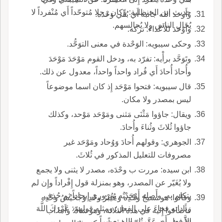
حديث ابن الحنظلية: وكان رجلا مُتوحّداً أَي مُنْفرداً لا
وأَوحد الله جانبه أَي بُقِّي وَحْدَه.
يُخالِ الناس ولا يُجالِسهم.
وأَوْحَدَ للأَعْداء: تركه.
وحكى سيبويه: الوَحْدة في معنى التوَحُّد.
وتَوَحَّد برأْيه: تفرّد به، ودخل القوم مَوْحَدَ مَوْحَدَ
وأُحادَ أُحادَ أَي فُراد واحداً واحداً، معدول عن ذلك.
قال سيبويه: فتحوا مَوْحَد إِذ كان اسما موضوعاً
ليس بمصدر ولا مكان.
ويقال: جاؤوا مَثْنَى مَثنى ومَوْحَد مَوْحد، وكذلك
جاؤوا ثُلاثَ وثُناءَ وأُحادَ.
الجوهري: وقولهم أُحادَ وَوُحاد ومَوْحَد غير
مصروفات للتعليل المذكور في ثُلاثَ.
ابن سيده: مررت ب وحْدَه، مصدر لا يثنى ولا يجمع
ولا يُغَيّر عن المصدر، وهو بمنزلة قول إِفْراداً وإِن لم
يتكلم به، وأَصله أَوْحَدْتُه بِمُروري إِيحاداً ثم حُذِف
وقالوا: هو نسيجُ وحْدِه وعُيَبْرُ وحْدِ وجْحَيْشُ وحْدِه
زياداته فجاءَ على الفعل؛ ومثله قولهم: عَمْرَكَ اللَّهَ
فأَضافوا إِليه في هذه الثلاثة، وهو شاذّ؛ وأَما اب
إِلاَّ فعل أَي عَمَّرتُك الله تعميراً.