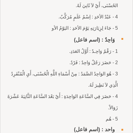
الحُسْنَى، أَيْ لاَ ثَانِيَ لَهُ.
4 - عَبْدُ الأحَدِ : اِسْمُ عَلَمٍ مُرَكَّبٌ.
5 - جَاءَ لِزِيَارَتِهِ يَوْمَ الأحَدِ : اليَوْمُ الأو
وَاحِدٌ : (اسم فاعل)
1 - رَقْمٌ وَاحِـدٌ : أَوَّلُ العَدَدِ.
2 - حَضَرَ رَجُلٌ وَاحِدٌ : فَرْدٌ.
3 - هُوَ الوَاحِدُ الصَّمَدُ : مِنْ أَسْمَاءِ اللَّهِ الْحُسْنَى، أَيِ الْمُنْفَرِدُ
الَّذِي لاَ نَظِيرَ لَهُ.
4 - حَضَرَ فِي السَّاعَةِ الوَاحِدَةِ : أَيْ بَعْدَ السَّاعَةِ الثَّانِيَةَ عَشْرَةَ
زَوَالاً.
5 - هُم
واحد : (اسم فاعل)