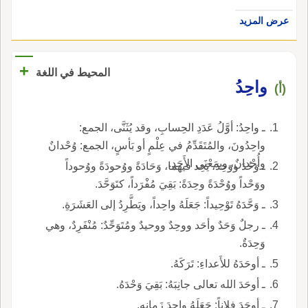
عرض المزيد
+
المحيط في اللغة
واحِدُ
(أ)
ـ واحِدُ: أوَّلُ عَدَدِ الحِسابِ، وقد يُثَنَّى، الجمع:
واحِدُونَ، والمُتَقَدِّمُ في عِلْمٍ أو بَأسٍ، الجمع: وُحْدانٌ
وأُحْدانٌ، وبمَعْنَى الأَحَدِ.
ـ وَحُدَ ووَحِدَ، يَحِد فيهما، وَحَادَةً ووُحودَةً ووُحوداً
ووَحْداً ووُحْدَةً وحِدَةً: بَقِيَ مُفْرَداً، كتَوَحَّدَ.
ـ وَحَّدَهُ تَوْحِيداً: جَعَلَهُ واحِداً، ويَطَّرِدُ إلى العَشَرَةِ.
ـ رجلٌ وَحَدٌ وأحَد ووحِدٌ ووحيدٌ ومُتَوَحِّدٌ: مُنْفَرِدٌ، وهي
وَحِدَةٌ.
ـ أوحَدَهُ للأَعداءِ: تَرَكَهُ.
ـ أوحَدَ الله تعالى جانِبَهُ: بَقِيَ وَحْدَهُ.
ـ أوحَدَ فلاناً: جَعَلَهُ واحِدَ زَمانِهِ.