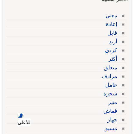
معنى
إعادة
قابل
أريد
كردي
أكثر
متعلق
مرادف
عامل
شجرة
مثير
قماش
جهاز
للأعلى
مسيو