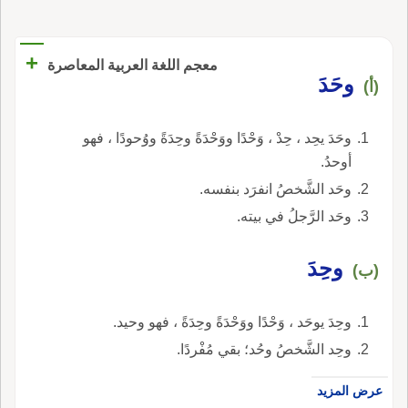
+
معجم اللغة العربية المعاصرة
وحَدَ
(أ)
وحَدَ يحِد ، حِدْ ، وَحْدًا ووَحْدَةً وحِدَةً ووُحودًا ، فهو
أوحدُ.
وحَد الشَّخصُ انفرَد بنفسه.
وحَد الرَّجلُ في بيته.
وحِدَ
(ب)
وحِدَ يوحَد ، وَحْدًا ووَحْدَةً وحِدَةً ، فهو وحيد.
وحِد الشَّخصُ وحُد؛ بقي مُفْردًا.
عرض المزيد