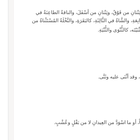
ـ ثَّنِيَّةُ من الأضْراسِ: الأربَعُ التي في مُقَدَّمِ الفَمِ: ثِنْتانِ من فَوْقُ، وثِنْتانِ من أسْفَلَ، والناقةُ الطاعِنَةُ في
َةِ، والشَّاةُ في الثَّالِثَةِ، كالبَقَرَةِ، والنَّخْلَةُ المُسْتَثْناةُ من
تَه، كالثُّنْوَى والثُّنْيَةِ.
حِ، وقد أثْنَى عليه وثَنَّى.
ْضاً، أو ما اسْوَدَّ من العِيدانِ لا من بَقْلٍ وعُشْبٍ.