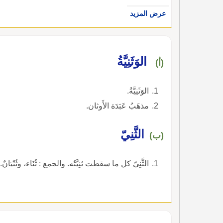
عرض المزيد
الوَثَنِيَّةُ
(أ)
الوَثَنِيَّةُ.
مذهَبُ عَبَدَة الأَوثان.
الثَّنِيّ
(ب)
الثَّنِيّ كل ما سقطت ثنِيَّتُه. والجمع : ثُنَاء، وثُنْيَانٌ.