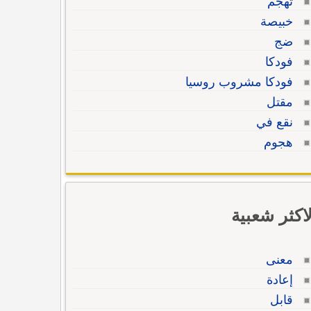
تهجم
خبيصة
ضج
فودكا
فودكا مشروب روسيا
مقتل
نقع في
هجوم
لاكثر شعبية
معنى
إعادة
قابل