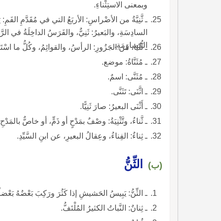
وبمعنى الاستِثْناءِ.
السادِسَةِ، والبَعيرُ: ثَنِيٌّ، والفَرَسُ الداخِلَةُ في الرَّابِع
المُساوَمَةِ.
ـ ثُّنْيَا، من الجَزُورِ: الرأسُ، والقوائِمُ، وكُلُّ ما اسْتَثْنَيْ
ـ مُثَنَّاةُ: موضع.
ـ مُثَنَّى: اسمٌ.
ـ اثَّنَى: تَثَنَّى.
ـ أَثْنَى البعيرُ: صارَ ثَنِيًّا.
ـ ثَّناءُ، وتَّثْنِيَةُ: وصْفٌ بمَدْحٍ أو ذَمٍّ، أو خاصٌّ بالمَدْ
ـ ثِناءٌ: الفِناءُ، وعِقالُ البعيرِ، عن ابنِ السَّيِّدِ.
الثِّنُّ
(ب)
ـ الثِّنُّ: يَبِيسُ الحَشيشِ إذا كَثُرَ ورَكِبَ بَعْضُهُ بَع
ـ ثِنانٌ: النَّباتُ الكثيرُ المُلْتَفُّ.