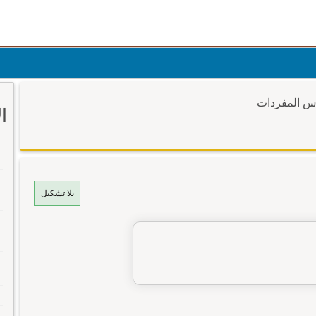
وس المفردات
ا
بلا تشكيل