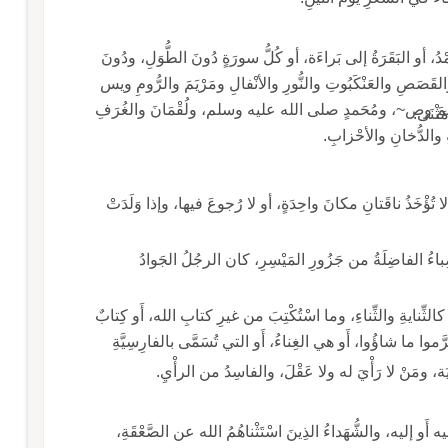
 بَعْدَ مَرَّةٍ، أو الحَمْدُ، أو البَقَرَةُ إلى بَراءَة، أو كُلُّ سورَةٍ دُونَ الطُّوَلِ، ودُونَ
لِ والقَصَصِ والعَنْكَبُوتِ والنُّورِ والأنْفالِ ومَرْيَمَ والرُّومِ ويس
إبراهيمَ وص~، ومُحَمدٍ صلى الله عليه وسلم، ولُقْمَانَ والغُرَفِ
ثْنَى.
ِ والدُّخانِ والأحْزابِ.
مٍ، أو لا تُؤْخَذُ ناقَتانِ مكانَ واحِدَةٍ، أو لا رُجوعَ فيها، وإذا وَلَدَتْ
أنْصِباءُ الفاضِلَةُ من جَزُورِ المَيْسِرِ، كان الرجُلُ الجَوادُ
كالثِّنايةِ والثِّناءِ، وما اسْتُكْتِبَ من غيرِ كتابِ الله، أَو كِتابٌ
موا ما شاؤُوا، أَو هي الغِناءُ، أَو التي تُسَمَّى بالفارِسِيَّةِ
ثِنْيَة، ومَنْ لا رَأْيَ له ولا عَقْلَ، والفاسِدُ من الرأْيِ.
َةُ فيه أَو إليه، والشُّهَداءُ الذِينَ اسْتَثْناهُمُ الله عن الصَّعْقَةِ،