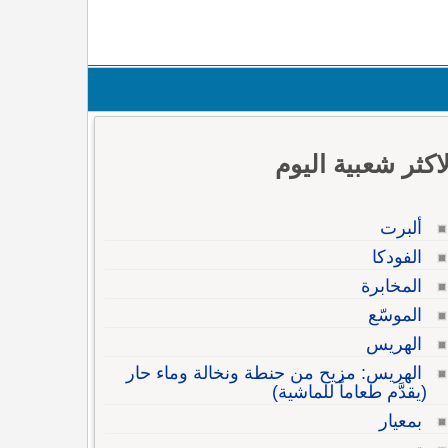
لاكثر شعبية اليوم
ألبرت
الفودكا
المخابرة
الموسّع
الهريس
الهريس: مزيح من حنطة ونخالة وماء حار
(يقدَّم طعاماً للماشية)
بمعيار