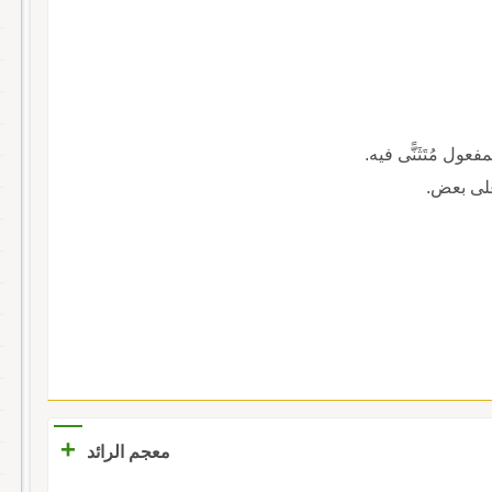
والمفعول مُتَثَنًّى فيه.
 على بعض.
+
معجم الرائد