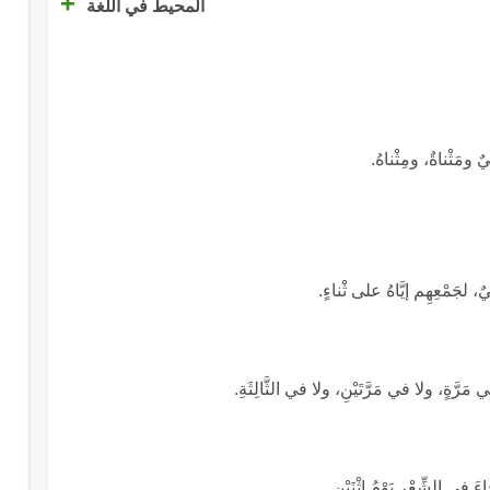
+
المحيط في اللغة
يٌ، لجَمْعِهِم إيَّاهُ على ثْناءٍ.
في مَرَّةٍ، ولا في مَرَّتَيْنِ، ولا في الثَّالِثَةِ.
َ في الشِّعْرِ يَوْمُ اثْنَيْنِ.