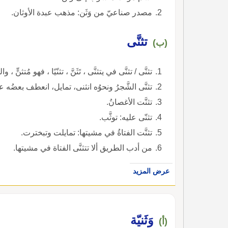
مصدر صناعيّ من وَثَن: مذهب عبدة الأوثان.
تثنَّى
(ب)
تثنَّى / تثنَّى في يتثنَّى ، تَثَنَّ ، تثنّيًا ، فهو مُتثنٍّ ، 
تثنَّى الشَّجرُ ونحوُه انثنى، تمايل، انعطف بعضُه
تثنَّت الأغصانُ.
تثنّى عليه: توثَّب.
تثنَّت الفتاةُ في مشيتها: تمايلت وتبخترت.
من أدب الطريق ألا تتثنَّى الفتاة في مشيتها.
عرض المزيد
وَثَنيّة
(أ)