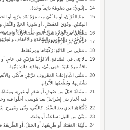
ـ إِثْنَوِيُّ: من يَصُومُهُ دائِماً وحْدَهُ.
ـ مَثانِالقُرْآنُ، أو ما ثُنِّيَ منه مَرَّةً
المِئَتَيْنِ، وفَوْقَ المُفَصَّلِ، أو سُورَةُ الحَجِّ والنَّمْ
والفُرْقانِ والحِجْرِ والرَّعْدِ وسَبَأَ والملآئكَةِ و
ـ مَثانِي من أوتارِ العُودِ: الذي بعدَ الأولِ، واحِدُها: مَ
والزُّخْرُفِ والمُؤْمِنِ والسَّجْدَةِ والأحْقافِ والجاثِيَة
ـ مَثانِي من الوادِمَعَاطِفُهُ.
ـ مَثانِي من الدَّابَّةِ: رُكْبَتَاها ومِرفَقاها.
ـ لا ثِنَى في الصَّدَقةِ، ألا تُؤْخَذُ مَرَّتَيْنِ في عا
ناقةٌ مرةً ثانِيَةً، فهي ثِنْيٌ، ووَلَدُها ذلك: ثِنْيُها.
ـ مَثْنَى الأَيادِإعادةُ المَعْروفِ مَرَّتَيْنِ فأَكْثَرَ، وال
يَشْتَرِيها، ويُطْعِمُها الأَبْرامَ.
ـ مَثْناةُ: حَبْلٌ من صُوفٍ أَو شَعَرٍ أو غيرِهِ، ومِثْناةُ، 
فيه أخْبار بني إِسْرائيلَ بعدَ مُوسى، أحَلُّوا فيه وحَرَّ
دُوبَيْتِي.
ـ ثُّنْيانُ: الذي بعدَ السَّيِّدِ، كالثِّنْيِ، وثُنَى وثِنَى,ج: 
ـ ثِنْيٌ من الليل: ساعَةٌ، أَو وَقْتٌ.
ـ ثَّنِيَّةُ: العَقَبَةُ، أَو طَرِيقُها، أَو الجَبَلُ، أَو الطَّريق