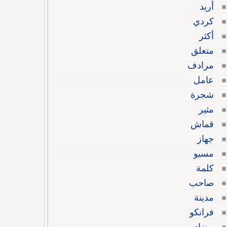
أريد
كردي
أكثر
متعلق
مرادف
عامل
شجرة
مثير
قماش
جهاز
مسيو
كلمة
صاحب
مدينة
فرانكو