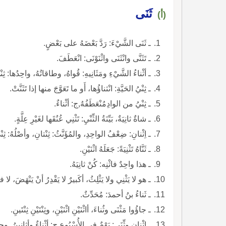
ثَنَى
(أ)
ـ ثَنَى الشَّيْءَ: رَدَّ بَعْضَهُ على بَعْضٍ.
ـ تَثَنَّى وانْثَنَى واثْنَوْنَى: انْعَطَفَ.
ـ أثْناءُ الشَّيْءِ ومَثَانِيهِ: قُواهُ، وطاقاتُهُ، واحِدُها: ثِنْيٌ ومَثْناةٌ، ومِثْناهُ.
ـ ثِنْيُ الحَيَّةِ: انْثناؤُها، أَو ما تَعَوَّجَ منها إذا تَثَنَّتْ.
ـ ثِنْيُ من الوادِمُنْعَطَفُهُ,ج: أثْناءٌ.
ـ شاةٌ ثانِيَةٌ، بَيِّنَةُ الثِّنْيِ: تَثْنِي عُنُقَها لغَيْرِ عِلَّةٍ.
ـ اِثْنانِ: ضِعْفُ الواحِدِ، والمُؤَنَّثُ: ثِنْتانِ، وأصْلُهُ: ثِنْ
ـ ثَنَّاهُ تَثْنِيَةً: جَعَلَهُ اثْنَيْنِ.
ـ هذا واحِدٌ فاثْنِه: كُنْ ثانِيَهُ.
ـ هو لا يَثْنِي ولا يَثْلِثُ، أكَبيرٌ لا يَقْدِرُ أنْ يَنْهَضَ، لا 
ـ ثَناءُ بنُ أحمدَ: مُحَدِّثٌ.
ـ جاؤُوا مَثْنَى وثُناءَ، أاثْنَيْنِ اثْنَيْنِ، وثِنْتَيْنِ ثِنْتَينِ.
ـ اثْنانِ وثِّنَى: يَوْمٌ في الأُسْبُوعِ,ج: أثْناءٌ وأثانِينُ. وجاء