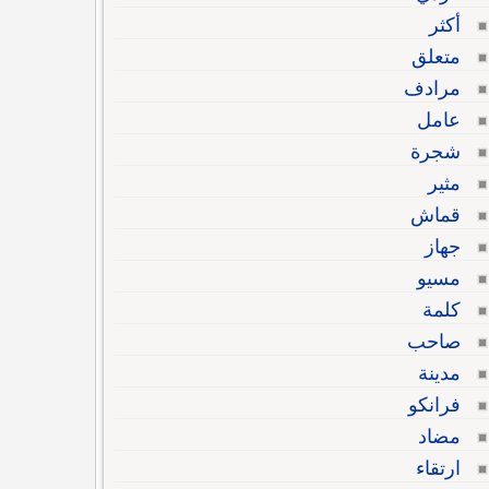
أكثر
متعلق
مرادف
عامل
شجرة
مثير
قماش
جهاز
مسيو
كلمة
صاحب
مدينة
فرانكو
مضاد
ارتقاء