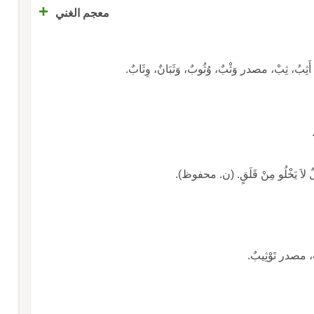
+
معجم الغني
، ثِبْ، مصدر وَثْبٌ، وُثُوبٌ، وَثَبَانٌ، وِثَابٌ.
ُؤَالٌ لاَ يَخْلُو مِنْ قَلَقٍ. (ن. محفوظ).
، مصدر تَوْثِيبٌ.