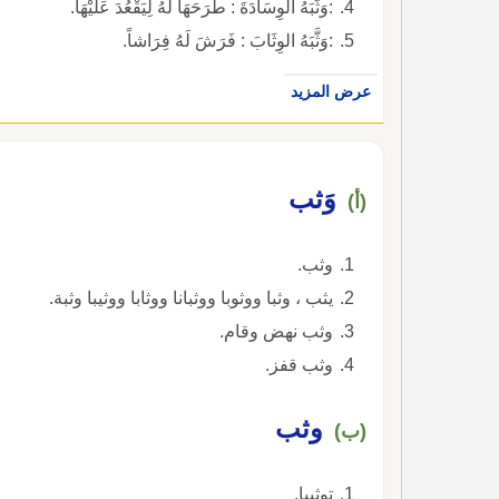
:وَثَّبَهُ الوِسَادَةَ : طَرَحَهَا لَهُ لِيَقْعُدَ عَلَيْهَا.
:وَثَّبَهُ الوِثَابَ : فَرَشَ لَهُ فِرَاشاً.
عرض المزيد
وَثب
(أ)
وثب.
يثب ، وثبا ووثوبا ووثبانا ووثابا ووثيبا وثبة.
وثب نهض وقام.
وثب قفز.
وثب
(ب)
توثيبا.