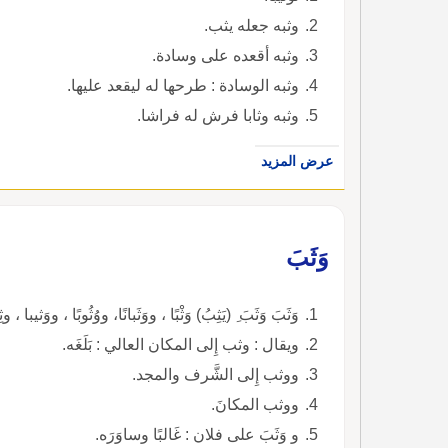
وثبه جعله يثب.
وثبه أقعده على وسادة.
وثبه الوسادة : طرحها له ليقعد عليها.
وثبه وثابا فرش له فراشا.
عرض المزيد
وَثَبَ
وَثَبَ وَثَبَ ِ (يَثِبُ) وَثْبًا ، ووَثَبانًا، ووُثُوبًا ، ووَثيبا ، و
ويقال : وثب إِلى المكان العالي : بَلَغَه.
ووثب إِلى الشَّرف والمجد.
ووثب المكانَ.
و وَثَبَ على فلان : غَالبًا وساوَرَه.