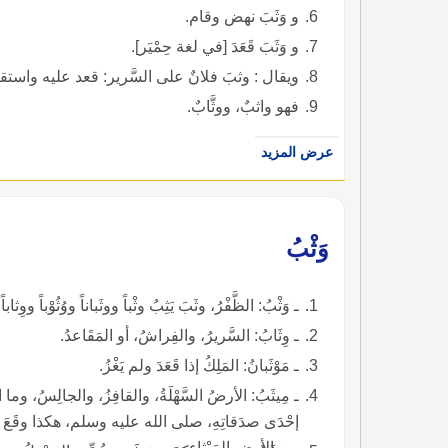
و وَثَبَ نهض وقام.
و وَثَبَ قَعَدَ [في لغة حِمْيَر].
ويقال : وثبَ فلانٌ على السَّرير: قعد عليه واستقر
فهو واثبٌ، ووثَّابٌ.
عرض المزيد
وَثْبُ
ـ وَثْبُ: الظَّفْرُ، وثَبَ يَثِبُ وثْباً ووثَباناً ووُثُوْباً ووِثاباً
ـ وِثَابُ: السَّريرُ، والفِراشُ، أو المَقَاعدُ.
ـ مَوْثَبانُ: المَلِكُ إذا قَعَدَ ولم يَغْزُ.
ـ مِيثَبُ: الأرضُ السَّهْلَةُ، والقافِزُ، والجالِسُ، وما ا
إحْدَى صدَقاتِهِ، صلى الله عليه وسلم، هكذا وقَعَ في
من الأرض المَيْثاءِ.