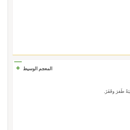
+
المعجم الوسيط
ثِبَةً طَفرَ وقَفَزَ.