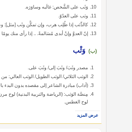
وَثَب على الشَّخص: غالَبه وساوَرَه.
وثب على العدُوّ.
كالذِّئب إذا طُلِب هرب، وإن تمكَّن وثَب [مثل]: وصف من يغدر ويمكر.
إنّ العدوَّ وإنْ أبدى مُسَالمةً. .. إذا رأى منك يومًا ف
وَثْب
(ب)
مصدر وثَبَ/ وثَبَ إلى/ وثَبَ على.
الوثب الثلاثي/ الوثب الطويل/ الوثب العالي: من
(آداب) مبادرة الشاعر إلى مقصده بدون البدء با
مِنصَّة الوَثب: (الرياضة والتربية البدنية) لوح مر
لوح الغطس.
عرض المزيد