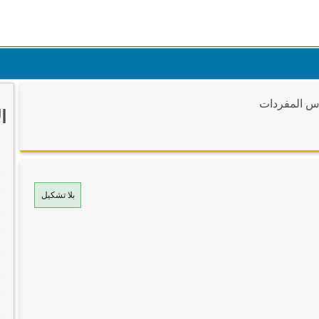
وس المفردات
ا
بلا تشكيل