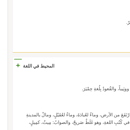
ّ.
+
المحيط في اللغة
 ووثِيباً، والقُعودُ بِلُغةِ حِمْيَرَ.
رْتَفَعَ من الأرض، وماءٌ لعُبادَةَ، وماءٌ لعُقَيْلٍ، ومالٌ بالمدينةِ
 كُتُبِ اللغةِ، وهو غَلَطٌ صَريحٌ، والصوابُ: مِيثٌ، كمِيلٍ،