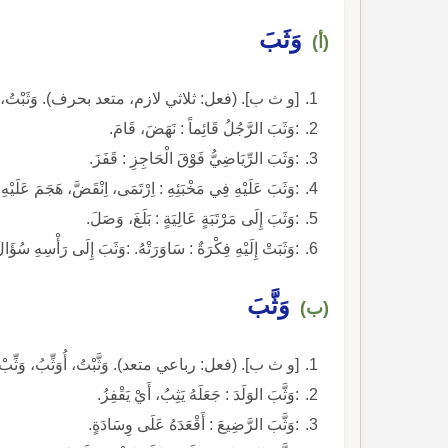
وَثَبَ
(أ)
[و ث ب]. (فعل: ثلاثي لازم، متعد بحرف). وَثَبْتُ، أَثِبُ
:وَثَبَ الرَّجُلُ قَائِماً : نَهَضَ، قَامَ.
:وَثَبَ الرِّيَاضِيُّ فَوْقَ الْحَاجِزِ : قَفَزَ.
:وَثَبَ عَلَيْهِ فِي مَخْبَئِهِ : اِرْتَمَى، اِنْقَضَّ، هَجَمَ عَلَيْهِ.
:وَثَبَ إِلَى مَرْتَبَةٍ عَالِيَةٍ : بَلَغَ، وَصَلَ.
:وَثَبَتْ إِلَيْهِ فِكْرَةٌ : سَاوَرَتْهُ. :وَثَبَ إِلَى رَأْسِهِ س
وَثَّبَ
(ب)
[و ث ب]. (فعل: رباعي متعد). وَثَّبْتُ، أُوَثِّبُ، وَثِّبْ
:وَثَّبَ الوَلَدَ : جَعَلَهُ يَثِبُ، أَيْ يَقْفِزُ.
:وَثَّبَ الرَّضِيعَ : أَقْعَدَهُ عَلَى وِسَادَةٍ.