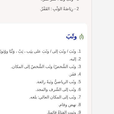
2 - رِيَاضَةُ الوَثْبِ : القَفْزُ.
وثَبَ
(أ)
وثَبَ / وثَبَ إلى / وثَبَ على يثِب ، ثِبْ ، وَثْبًا ووُثوبًا ووَثَبانًا ووَثيبًا ، فهو واثِب ، والمفعول مَوْثُوب.
إليه.
وثَب الشَّخصُ/ وثَب الشَّخصُ إلى المكان.
قفَز.
وثَب الرياضيُّ وثبةً رائعة.
وثَب إلى الشّرف والمجد.
وثَب إلى المكان العالي: بلغه.
نهض وقام.
وثبت الفتاةُ قائمةً.