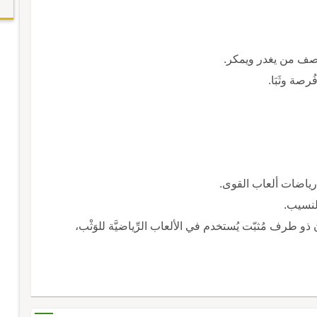
ُرصة وثَبَا.
 رياضات ألعاب القوى.
لنسيب.
ن ذو طرف مُثبّت يُستخدم في الألعاب الرِّياضيَّة للوَثْب،