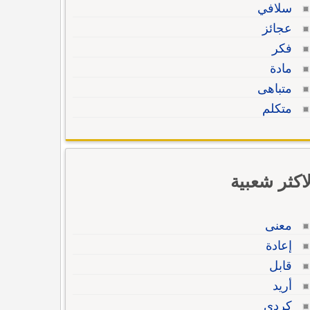
سلافي
عجائز
فكر
مادة
متباهى
متكلم
لاكثر شعبية
معنى
إعادة
قابل
أريد
كردي