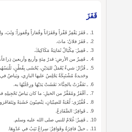
قَفَزَ
ـ قَفَزَ يَقْفِزُ قَفْزاً وقَفَزَاناً وقُفازاً وقُفوزاً: وَثَبَ، 
ـ قَفَزَ فلانٌ: ماتَ.
ـ قَفِيزُ: مِكْيَالٌ ثَمَانِيَةٌ مَكَاكِيكَ.
ـ قَفِيزُ من الأرضِ: قدرُ مِئةٍ وأربع وأربعينَ ذِراعاً، ج:
ـ قُزَّازُ: شيءٌ يُعْمَلُ لليَدَيْنِ، يُحْشَى بِقُطْنٍ، تَلْبَسُه
وحَديدةٌ مُشْتَبِكَةٌ يَجْلِسُ عليها البازِي، وبَياضٌ ف
ـ تَقَفَّزَتْ بالحِنَّاء: نَقَشَتْ يَدَيْهَا ورِجْلَيْهَا به.
ـ أقْفَزُ ومُقَفَّزُ من الخيلِ: ما كان بَياضُ تَحْجِيلِهِ في يَ
ـ قُفَّيْزَى: لُعْبَةٌ للصِبْيَانِ، يَنْصِبُونَ خَشَبَةً ويَتَقافَ
ـ قَوافِزُ: الضَّفَادِعُ.
ـ قَفِيزُ: غُلامٌ للنبي صلى الله عليه وسلم.
ـ خيلٌ قافِزَةٌ وقَوَافِزُ: سِراعٌ تَثِبُ في عَدْوِهَا.