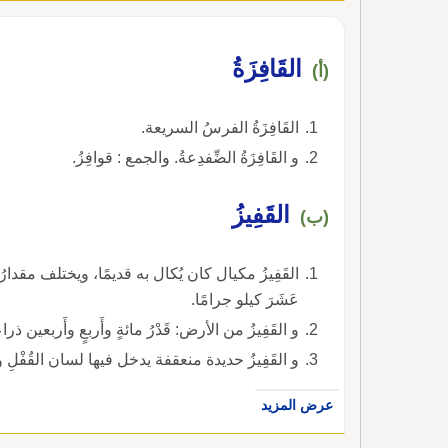
القَافِزَةُ
(أ)
القَافِزَةُ الفرسُ السريعة.
و القَافِزَةُ الضِّفدِعةُ. والجمع : قوافِزُ.
القَفِيزُ
(ب)
القَفِيزُ مكيال كان يُكال به قديمًا، ويختلف مقدارُه 
عَشَرَ كيلو جرامًا.
و القَفِيزُ من الأرض: قَدْرُ مائةٍ وأَربعٍ وأَربعين ذراعً
و القَفِيزُ حديدة منعقفة يدخل فيها لسان القُفْلِ ونحو
عرض المزيد