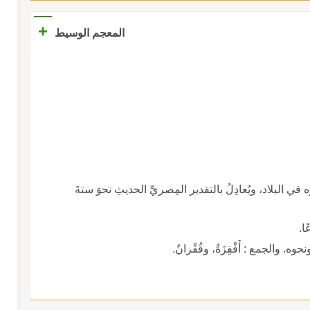
+
المعجم الوسيط
في البلاد، ويُعادِلُ بالتقدير المِصريِّ الحديثِ نحوَ ستةَ
ا.
ه. والجمع : أَقْفِزَةٌ، وقُفْزانٌ.