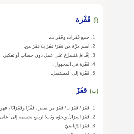
قَفْزة
(أ)
جمع قَفَزات وقَفْزات.
اسم مرَّة من قفَزَ/ قفَزَ بـ/ قفَزَ من.
إقْدامٌ مُتسرِّع على عمل دون حساب أو تفكير.
قَفْزة في المجهول.
قَفْزة إلى المستقبل.
قفَزَ
(ب)
قفَزَ / قفَزَ بـ / قفَزَ من يَقفِز ، قَفْزًا وقَفَزانًا 
قفَز الغزالُ ونحوُه وثَب؛ ارتفع بجسمه إلى أعلى.
قفَز الرِّياضيّ.