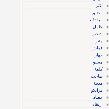
أكثر
متعلق
مرادف
عامل
شجرة
مثير
قماش
جهاز
مسيو
كلمة
صاحب
مدينة
فرانكو
مضاد
ارتقاء