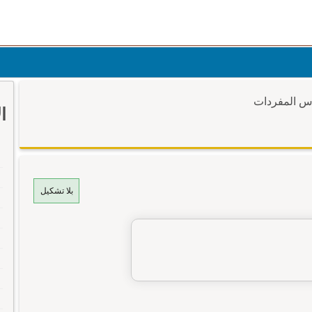
وس المفردات
ا
بلا تشكيل