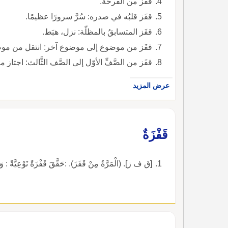
قفَز من الفرحة.
قفَز قلبُه في صدره: سُرَّ سرورًا عظيمًا.
قفَز المتسابقُ بالمظلّة: نزل، هبَط.
قفَز من موضوع إلى موضوع آخر: انتقل من موض
قفَز من الصَّفِّ الأوّل إلى الصَّف الثَّالث: اجتاز
عرض المزيد
قَفْزَةٌ
[ق ف ز]. (الْمَرَّةُ مِنْ قَفَزَ). :حَقَّقَ قَفْزَةً نَوْعِيَّةً : وَثْ