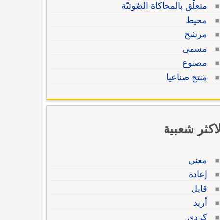
متعلّق بالمحاكاة الصّوتيّة
محيط
مرشح
مسمى
مصنوع
منتج صناعيا
لاكثر شعبية
معنى
إعادة
قابل
أريد
كردي