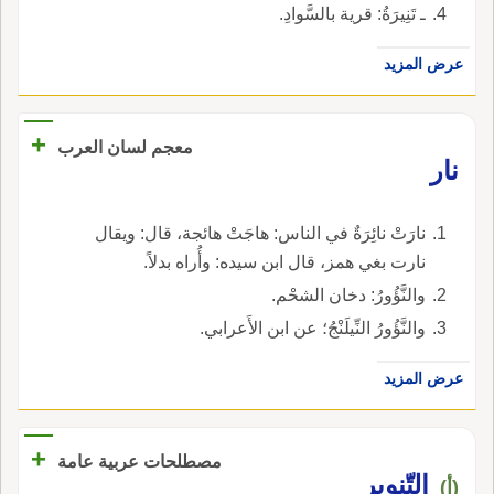
ـ تَنِيرَةُ: قرية بالسَّوادِ.
عرض المزيد
+
معجم لسان العرب
نار
نارَتْ نائِرَةٌ في الناس: هاجَتْ هائجة، قال: ويقال
نارت بغي همز، قال ابن سيده: وأُراه بدلاً.
والنَّؤُورُ: دخان الشحْم.
والنَّؤُورُ النِّيلَنْجُ؛ عن ابن الأَعرابي.
عرض المزيد
+
مصطلحات عربية عامة
التّنوير
(أ)