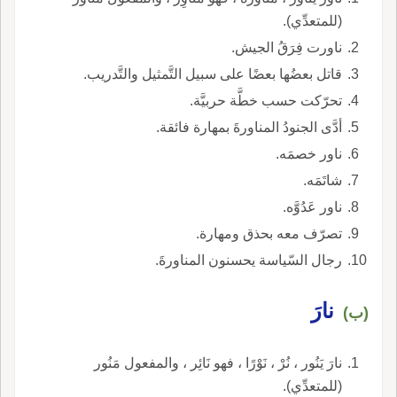
(للمتعدِّي).
ناورت فِرَقُ الجيش.
قاتل بعضُها بعضًا على سبيل التَّمثيل والتَّدريب.
تحرّكت حسب خطَّة حربيَّة.
أدَّى الجنودُ المناورةَ بمهارة فائقة.
ناور خصمَه.
شاتَمَه.
ناور عَدُوَّه.
تصرّف معه بحذق ومهارة.
رجال السّياسة يحسنون المناورةَ.
نارَ
(ب)
نارَ يَنُور ، نُرْ ، نَوْرًا ، فهو نَائِر ، والمفعول مَنُور
(للمتعدِّي).