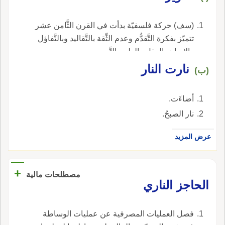
(سف) حركة فلسفيّة بدأت في القرن الثَّامن عشر
تتميّز بفكرة التَّقدُّم وعدم الثِّقة بالتَّقاليد وبالتَّفاؤل
والإيمان بالعقل والعلم والتَّجريب.
نارت النار
(ب)
أضاءَت.
نار الصبحُ.
عرض المزيد
+
مصطلحات مالية
الحاجز الناري
فصل العمليات المصرفية عن عمليات الوساطة