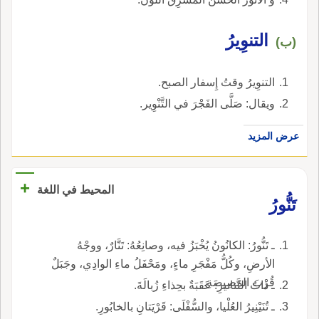
التنوِيرُ
(ب)
التنوِيرُ وقتُ إِسفار الصبح.
ويقال: صَلَّى الفَجْرَ في التَّنْوِير.
عرض المزيد
+
المحيط في اللغة
تَنُّورُ
ـ تَنُّورُ: الكانُونُ يُخْبَزُ فيه، وصانِعُهُ: تَنَّارٌ، ووجْهُ
الأرضِ، وكُلُّ مَفْجَرِ ماءٍ، ومَحْفَلُ ماءِ الوادِي، وجَبَلٌ
قُرْبَ المَصِيصَةِ.
ـ ذاتُ التَّنانيرِ: عَقَبَةٌ بحِذاءِ زُبالَةَ.
ـ تُنَيْنِيرُ العُلْيا، والسُّفْلَى: قَرْيَتانِ بالخابُورِ.