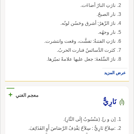
نارَتِ النارُ أضاءَت.
نار الصبحُ.
نارَ الزّهرُ: أشرق وحَسُن لونُه.
نار وجهُه.
نارَتِ الفتنةُ: تفشَّت، وقعت وانتشرت.
كثرت الدَّسائسُ فنارت الحربُ.
نارَ السِّلعةَ: جعل عليها علامةً تميّزها.
عرض المزيد
+
معجم الغني
نَارِيٌّ
(أ)
[ن و ر]. (مَنْسُوبٌ إِلَى النَّارِ).
:سِلاَحٌ نَارِيٌّ : سِلاَحٌ يَقْذِفُ الرَّصَاصَ أَوِ القَذَائِفَ.