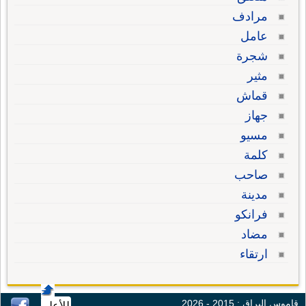
مرادف
عامل
شجرة
مثير
قماش
جهاز
مسيو
كلمة
صاحب
مدينة
فرانكو
مضاد
ارتقاء
قاموس البراق : 2015 - 2026
للأعلى