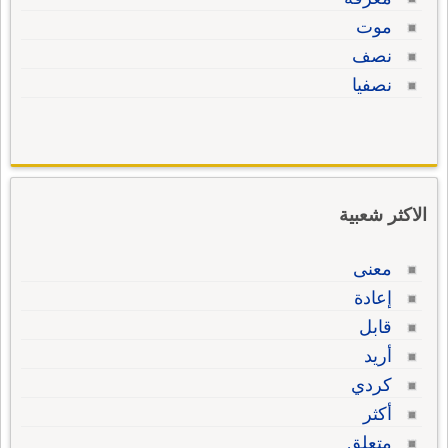
موت
نصف
نصفيا
الاكثر شعبية
معنى
إعادة
قابل
أريد
كردي
أكثر
متعلق