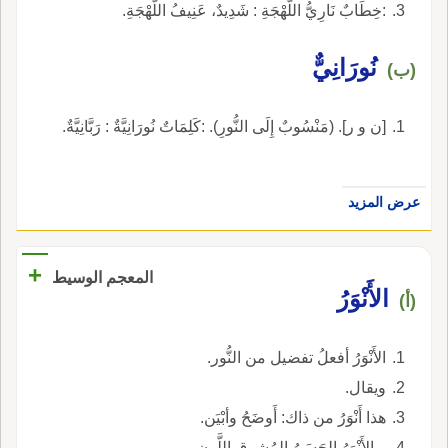
:خِطَابٌ نَارِيُّ اللَّهْجَةِ : شَدِيدٌ، عَنِيفُ اللَّهْجَةِ.
نُورَانِيٌّ
(ب)
[ن و ر]. (مَنْسُوبٌ إِلَى النُّورِ). :كَلِمَاتٌ نُورَانِيَّةٌ : رَبَّانِيَّةٌ.
عرض المزيد
+
المعجم الوسيط
الأَنْوَرُ
(أ)
الأَنْوَرُ أفعلُ تفضيل من النُّور.
ويقال.
هذا أَنْوَرُ من ذاك: أَوضَحُ وأبْيَن.
و الأَنْوَرُ الحَسَنُ المُشرِق اللَّون.