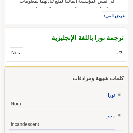
في نفس المؤسّسة المالية لمنع تبادلهما لمعلومات
سريّة داخلية. ، في الإنجليزية، هي firewall.
عرض المزيد
ترجمة نورا باللغة الإنجليزية
نورا
Nora
كلمات شبيهة ومرادفات
نورا
Nora
منير
Incandescent