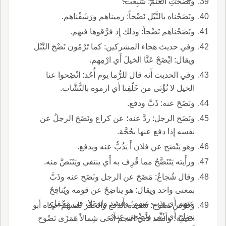
ونَضَّحَتِ الغنم: شَبِعَت.
ونَضَحْناه بالنَّبْل نَضْحاً: رميناهم ورَشَقْناهم.
ونَضَحْناهم نَضْحاً: وذلك إِذ فرَّقوها فيهم.
وفي حديث هجاء المشركين: كما تَرْمُون نَضْحَ النَّبْل
ويقال: انِْضَحْ عَنَّا الخيلَ أَي ارْمِهم.
وفي الحديث أَنه قال للرُّما يوم أُحُد: انْضَِحوا عنا
الخيل لا نُؤْتَى من خَلْفِنا أَي ارموه بالنُّشَّاب.
ونَضَحَ عنه: ذَبَّ ودفع.
ونَضَح الرجل: ردَّ عنه؛ عن كراع ونَضَحَ الرجلُ عن
نفسه إِذا دفع عنها بحُجَّة.
وهو يَنْضَح عن فلان أَ يَذُبُّ عنه ويدفع.
ورأَيته يَتَنَضَّحُ مما قُرِف به أَي ينتفي ويَتَنَصَّ منه.
وقال شُجاعٌ: مَضَحَ عن الرجل ونَضَح عنه وذَبَّ
بمعنى واحد ويقال: هو يناضِحُ عن قومه ويُنافِحُ
عنهم أَي يذب عنهم؛ وأَنشد ولو بَلا، في مَحْفِلٍ،
وقَوْس نَضُوح: شديدة الدفع والحَفْز للسهم حكاه أَبو
نِضاحِ أَي ذَبِّي ونَضْحِي عنه.
حنيفة؛ وأَنشد لأَبي النجم أَنْحَى شِمالاً هَمَزَى نَضُوح