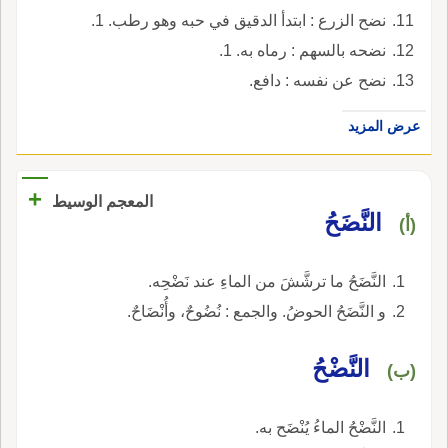
نضح الزرع : ابتدأ الدقيق في حبه وهو رطب. 1.
نضحه بالسهم : رماه به. 1.
نضح عن نفسه : دافع.
عرض المزيد
+
المعجم الوسيط
النَّضَحُ
(أ)
النَّضَحُ ما ترشَّشَ من الماءِ عند نَضْحِه.
و النَّضَحُ الحوضُ. والجمع : نُضُوحٌ، وأُنْضَاحٌ.
النَّضْحُ
(ب)
النَّضْحُ الماءُ يُنْضَح به.