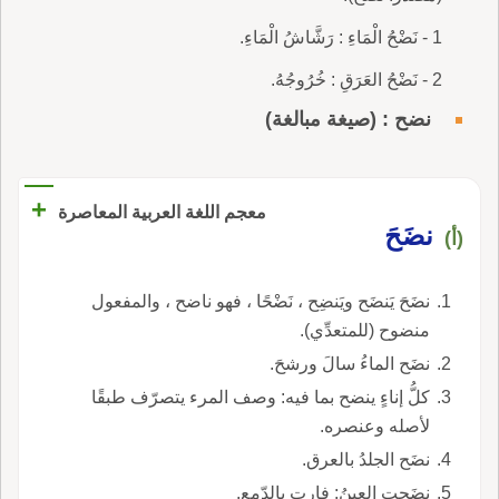
1 - نَضْحُ الْمَاءِ : رَشَّاشُ الْمَاءِ.
2 - نَضْحُ العَرَقِ : خُرُوجُهُ.
نضح : (صيغة مبالغة)
+
معجم اللغة العربية المعاصرة
نضَحَ
(أ)
نضَحَ يَنضَح ويَنضِح ، نَضْحًا ، فهو ناضح ، والمفعول
منضوح (للمتعدِّي).
نضَح الماءُ سالَ ورشحَ.
كلُّ إناءٍ ينضح بما فيه: وصف المرء يتصرّف طبقًا
لأصله وعنصره.
نضَح الجلدُ بالعرق.
نضَحتِ العينُ: فارت بالدّمع.