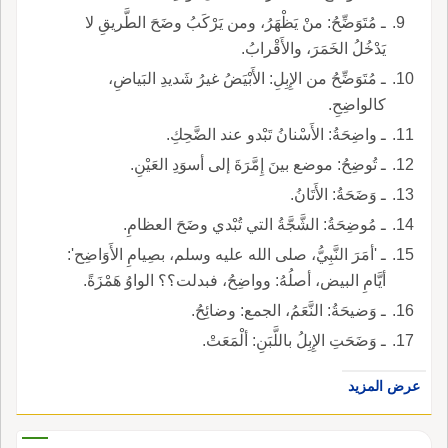
ـ مُتَوَضِّحُ: منْ يَظْهَرُ، ومن يَرْكَبُ وضَحَ الطَّريقِ لا
يَدْخُلُ الخَمَرَ، والأَقْرابُ.
ـ مُتَوَضِّحُ من الإِبِلِ: الأَبْيَضُ غيرُ شَديدِ البَياضِ،
كالواضِحِ.
ـ واضِحَةُ: الأَسْنانُ تَبْدو عند الضَّحِكِ.
ـ تُوضِحُ: موضع بينَ إِمَّرَةَ إلى أسوَدِ العَيْنِ.
ـ وَضَحَةُ: الأَتَانُ.
ـ مُوضِحَةُ: الشَّجَّةُ التي تُبْدي وضَحَ العظامِ.
ـ 'أمَرَ النَّبِيُّ، صلى الله عليه وسلم، بصِيامِ الأَوَاضِح':
أيَّامِ البيض، أصلُهُ: وواضِحُ، فبدلت؟؟ الواوُ هَمْزَةً.
ـ وَضيحَةُ: النَّعَمُ، الجمع: وضائِحُ.
ـ وَضَحَتِ الإِبِلُ باللَّبَنِ: ألْمَعَتْ.
عرض المزيد