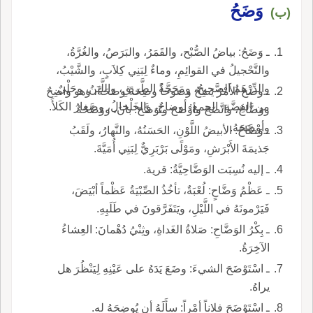
وَضَحُ
(ب)
ـ وَضَحُ: بياضُ الصُّبْح، والقَمَرُ، والبَرَصُ، والغُرَّةُ،
والتَّحْجيلُ في القوائِمِ، وماءٌ لِبَنِي كِلاَبٍ، والشَّيْبُ،
والدِّرْهَمُ الصَّحيحُ، ومَحَجَّةُ الطَّريقِ، واللَّبَنُ، وحَلْيٌ
ـ وضَحَ الأَمْرُ يَضِحُ وضوحاً وضِحَةً وضَحَةً، وهو واضِحٌ
من الفِضَّةِ، الجمع: أوضاحٌ، والخَلْخالُ، وصِغارُ الكَلأَ.
ووَضَّاحٌ، واتَّضَحَ وأوْضَحَ وتَوَضَّحَ: بانَ، ووَضَّحَهُ
وأوْضَحَهُ.
ـ وَضَّاحُ: الأبيضُ اللَّوْنِ، الحَسَنُهُ، والنَّهارُ، ولَقَبُ
جَذيمَةَ الأَبْرَشِ، ومَوْلًى بَرْبَرِيٌّ لِبَنِي أُمَيَّةَ.
ـ إليه نُسِبَت الوَضَّاحِيَّةُ: قرية.
ـ عَظْمُ وَضَّاحٍ: لُعْبَةٌ، تأخُذُ الصِّبْيَةُ عَظْماً أبْيَضَ،
فَيَرْمونَهُ في اللَّيْلِ، ويَتَفَرَّقونَ في طَلَبِهِ.
ـ بِكْرُ الوَضَّاحِ: صَلاةُ الغَداةِ، وثِنْيُ دُهْمانَ: العِشاءُ
الآخِرَةُ.
ـ اسْتَوْضَحَ الشيءَ: وضَعَ يَدَهُ على عَيْنِهِ لِيَنْظُرَ هل
يراهُ.
ـ اسْتَوْضَحَ فلاناً أمْراً: سأَلَهُ أن يُوضِحَهُ له.