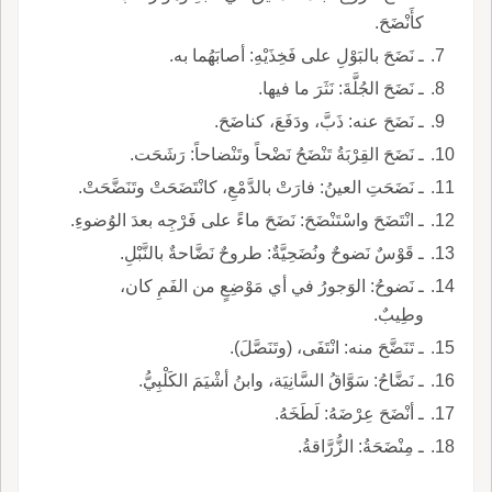
كأَنْضَحَ.
ـ نَضَحَ بالبَوْلِ على فَخِذَيْهِ: أصابَهُما به.
ـ نَضَحَ الجُلَّةَ: نَثَرَ ما فيها.
ـ نَضَحَ عنه: ذَبَّ، ودَفَعَ، كناضَحَ.
ـ نَضَحَ القِرْبَةُ تَنْضَحُ نَضْحاً وتَنْضاحاً: رَشَحَت.
ـ نَضَحَتِ العينُ: فارَتْ بالدَّمْعِ، كانْتَضَحَتْ وتَنَضَّحَتْ.
ـ انْتَضَحَ واسْتَنْضَحَ: نَضَحَ ماءً على فَرْجِه بعدَ الوُضوءِ.
ـ قَوْسٌ نَضوحٌ ونُضَحِيَّةٌ: طروحٌ نَضَّاحةٌ بالنَّبْلِ.
ـ نَضوحُ: الوَجورُ في أي مَوْضِعٍ من الفَمِ كان،
وطِيبٌ.
ـ تَنَضَّحَ منه: انْتَفَى، (وتَنَصَّلَ).
ـ نَضَّاحُ: سَوَّاقُ السَّانِيَة، وابنُ أشْيَمَ الكَلْبِيُّ.
ـ أنْضَحَ عِرْضَهُ: لَطَخَهُ.
ـ مِنْضَحَةُ: الزُّرَّاقةُ.