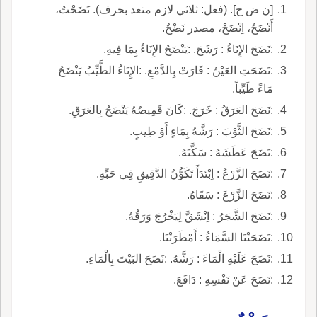
[ن ض ح]. (فعل: ثلاثي لازم متعد بحرف). نَضَحْتُ،
أَنْضَحُ، اِنْضَحْ، مصدر نَضْحٌ.
:نَضَحَ الإِنَاءُ : رَشَحَ. :يَنْضَحُ الإِنَاءُ بِمَا فِيهِ.
:نَضَحَتِ العَيْنُ : فَارَتْ بِالدَّمْعِ. :الإِنَاءُ الطَّيِّبُ يَنْضَحُ
مَاءً طَيِّباً.
:نَضَحَ العَرَقُ : خَرَجَ. :كَانَ قَمِيصُهُ يَنْضَحُ بِالعَرَقِ.
:نَضَحَ الثَّوْبَ : رَشَّهُ بِمَاءٍ أَوْ طِيبٍ.
:نَضَحَ عَطَشَهُ : سَكَّنَهُ.
:نَضَحَ الزَّرْعُ : اِبْتَدَأَ تَكَوُّنُ الدَّقِيقِ فِي حَبِّهِ.
:نَضَحَ الزَّرْعَ : سَقَاهُ.
:نَضَحَ الشَّجَرُ : اِنْشَقَّ لِيَخْرُجَ وَرَقُهُ.
:نَضَحَتْنَا السَّمَاءُ : أَمْطَرَتْنَا.
:نَضَحَ عَلَيْهِ الْمَاءَ : رَشَّهُ. :نَضَحَ البَيْتَ بِالْمَاءِ.
:نَضَحَ عَنْ نَفْسِهِ : دَافَعَ.