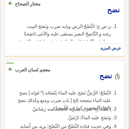
+
مختار الصحاح
نضح
ن ض ح: النَّضْحُ الرش وبابه ضرب ونَضَحَ البيت
رشه و النَّاضِحُ البعير يستقى عليه والأنثى نَاضِحةٌ
وسانية و انْتَضَحَ عليه الماء ترشش و نَضَحَتِ القربة
عرض المزيد
والخابية رشحت وبابه قطع و تَنْضَاحاً أيضا بالفتح.
+
معجم لسان العرب
نضح
(أ)
النَّضْحُ: الرَّشُّ نَضَح عليه الماءَ يَنْضَحُه (* قوله [ نضح
عليه الماء ينضحه إلخ ] باب ضرب ومنع وكذلك نضخ
بالخاء المعجمة كما في المصباح.
) نَضْحاً إِذا ضرب بشيء فأَصابه منه رَشاشٌ.
ونَضَح عليه الماءُ: ارْتَشَّ.
وفي حديث قتادة النَّضْحُ من النَّضْحِ؛ يريد من أَصابه