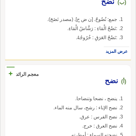
نَضْحٌ
(ب)
جمع: نُضُوحٌ. [ن ض ح]. (مصدر نَضَحَ).
:نَضْحُ الْمَاءِ : رَشَّاشُ الْمَاءِ.
:نَضْحُ العَرَقِ : خُرُوجُهُ.
عرض المزيد
+
معجم الرائد
نضح
(أ)
ينضح ، نضحا وتنضاحا.
نضح الإناء : رشح، سال منه الماء.
نضح الفرس : عرق.
نضح العرق : خرج.
نضحته السماء : أمطرته.