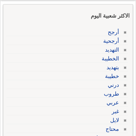
الاكثر شعبية اليوم
أرجح
أرجحية
التهديد
الخطيبة
بتهديد
خطيبة
درني
طروب
عربي
غبر
لايل
محتاج