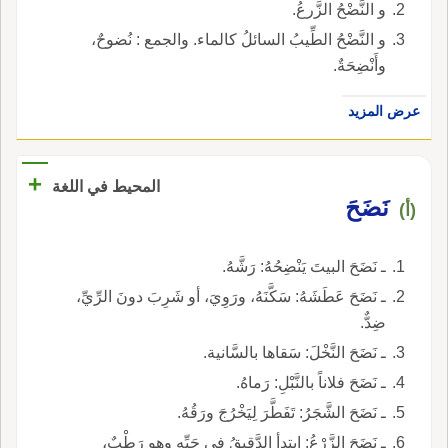
و النَّضْحُ الزَّرعُ.
و النَّضْحُ الطِّيبُ السائلُ كالماء. والجمع : نُضوحٌ،
وأَنْضِحَةٌ.
عرض المزيد
+
المحيط في اللغة
نَضَحَ
(أ)
ـ نَضَحَ البيتَ يَنْضِحُهُ: رَشَّهُ.
ـ نَضَحَ عَطَشَهُ: سَكَّنَهُ، ورَوِيَ، أو شَرِبَ دونَ الرِّيِّ،
ضِدٌّ.
ـ نَضَحَ النَّخْلَ: سَقاها بالسَّانية.
ـ نَضَحَ فلاناً بالنَّبْلِ: رَماهُ.
ـ نَضَحَ الشَّجَرُ: تَفَطَّرَ لِيَخْرُجَ ورَقُهُ.
ـ نَضَحَ الزَّرْعُ: ابتدأ الدَّقيقُ في حَبِّهِ وهو رَطْبٌ،