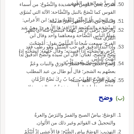
أَي مدَّ شماله في القوس.
هَمَزَى يعني القوسَ أَنها شديدة والنَّضُوحُ: من أَسماء
القوس كما تَنْضَحُ بالنبل والنَّضَّاحة: الآلة التي تُسَوَّى
من النحاس أَو الصُّفْر للنَّفْط وزَرْقِه؛ ابن الأَعرابي:
وانْتَضَحَ من الأَمر: أَظهر البراءة منه.
المِنْضَحَة والمَنْضَحة الزَّرَّاقة؛ قا الأَزهري: وهي عند
والرجل يُرْمَى أَو يُقْرَ بتُهَمَة فيَنْتَضِح منه أَي يُظْهِرُ
عوامِّ الناس النَّضَّاحة ومعناهما واحد وقال ابن
التَبَرِّي منه.
الفرج: سمعت شُجاعاً السُّلَمِيّ يقول: أَمْضَحْتَ
وإِذا ابتدأ الدقيق في حب السُّنْبُل وهو رطب فقد
عِرْضِ وأَنْضَحْتَه إِذا أَفسدته؛ وقال خَليفة: أَنضَحْتُه إِذا
نَضَحَ وأَنْضَح، لغتان؛ قال ابن سيده وأَنْضَحَ الدقيقُ بدأَ
أَنْهَبْتَ الناس.
في حَبِّ السنبل وهو رَطْبٌ.
ونَضَح الغَض نَضْحاً: تَفَطَّرَ بالوَرَقِ والنبات وعَمَّ
بعضُهم به الشجر؛ قال أَبو طال بن عبد المطلب
بُورِكَ المَيِّتُ الغَرِيبُ، كما بُ رِكَ نَضْحُ الرُّمَّانِ
ونَضَح الزَّرعُ: غَلُظَ جثته.
والزَّيْتُون فأَما قول أَبي حنيفة نُضُوح الشجر فلا
أَدري أَرآه للعرب أَم ه أَقْدَمَ فجمع نَضْحَ الشجر على
وضح
(ب)
نُضُوح، لأَن بعض المصادر قد يجمع كالمر والشُّغْل
والعقل، قالوا: أَمراض وأَشغال وعُقُول.
الوَضَحُ: بياضُ الصبح والقمرُ والبَرَصُ والغرةُ
والتحجيلُ ف القوائم وغير ذلك من الأَلوان.
التهذيب: الوَضَحُ بياض الصُّبْح؛ قا الأَعشى إِذْ أَتَتْكُمْ