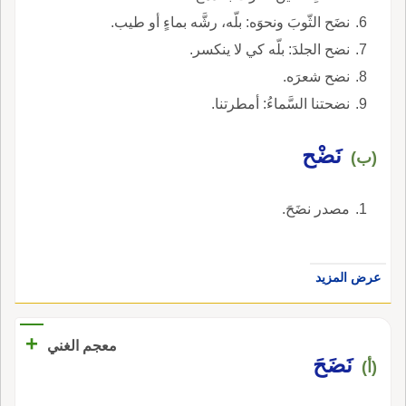
نضَح الثّوبَ ونحوَه: بلّه، رشَّه بماءٍ أو طيب.
نضح الجلدَ: بلّه كي لا ينكسر.
نضح شعرَه.
نضحتنا السَّماءُ: أمطرتنا.
نَضْح
(ب)
مصدر نضَحَ.
عرض المزيد
+
معجم الغني
نَضَحَ
(أ)