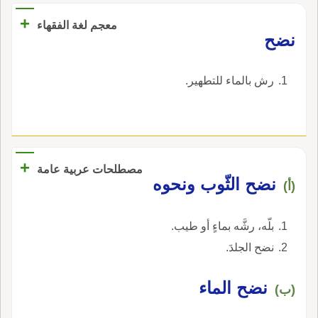
بعضهم عُظَيْم وَضَّاحٍ ضِحَنَّ الليله لا تَضِحَنَّ بعدها من
+
معجم لغة الفقهاء
لَيْل قوله: ضِحَنَّ أَمرٌ من وَضَحَ يَضِحُ، بتثقيل النون
‏نضح‏
المؤَكدة، ومعنا اظْهِرَنَّ كما تقول من الوصل: صِلَنّ.
‏رش بالماء للتطهير‏.
+
مصطلحات عربية عامة
نضح الثّوب ونحوه
(أ)
بلّه، رشَّه بماءٍ أو طيب.
نضح الجلدَ.
نضح الماء
(ب)