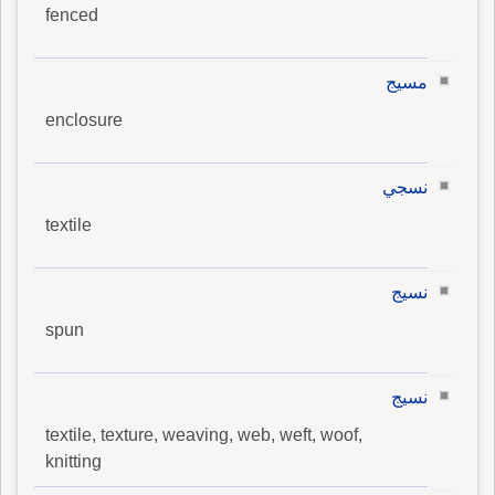
fenced
مسيج
enclosure
نسجي
textile
نسيج
spun
نسيج
textile, texture, weaving, web, weft, woof,
knitting