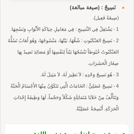
نَسِيجٌ : (صيغة مبالغة)
(صِيغَةُ فَعِيل).
1 - يَشْتَغِلُ فِي النَّسِيجِ : فِي مَعَامِلِ حِيَاكَةِ الأَثْوَابِ وَنَسْجِهَا.
2 - نَسِيجُ العَنْكَبُوتِ : شُعُّهَا، بَيْتُهَا، مَنْسُوجُهَا، وَهُوَ لُعَابٌ تَسُلُّهُ
العَنْكَبُوتُ خُيُوطاً تَنْسُجُهَا بَيْتاً لِنَفْسِهَا أَوْ مَصَائِدَ تَصِيدُ بِهَا
صِغَارَ الْحَشَرَاتِ.
3 - هُوَ نَسِيجُ وَحْدِهِ : لاَ نَظِيرَ لَهُ، لاَ مَثِيلَ لَهُ.
4 - نَسِيجٌ عَضَلِيٌّ : الخَامَاتُ الَّتِي تَتَكَوَّنُ مِنْهَا الأَجْسَامُ الْحَيَّةُ
وَتَتَأَلَّفُ مِنْ خَلاَيَا مُتَمَاثِلَةٍ شَكْلاً وَحَجْماً، لَهَا وَظِيفَةُ إِحْدَاثِ
الْحَرَكَةِ. أَنْسِجَةٌ عَضَلِيَّةٌ.