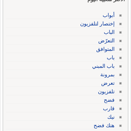
أبواب
إختصار لتلفزيون
الباب
التعرّض
المتوافق
باب
باب المبني
بمرونة
تعرض
تلفزيون
فضح
قارب
نيك
هتك فضح