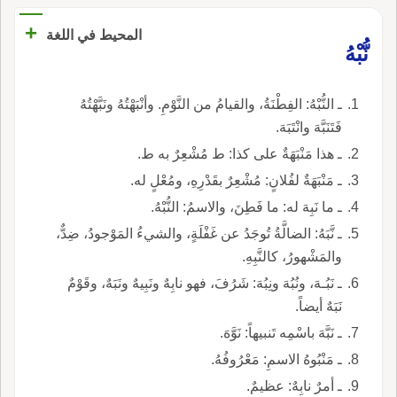
+
المحيط في اللغة
نُّبْهُ
ـ النُّبْهُ: الفِطْنَةُ، والقيامُ من النَّوْمِ. وأنْبَهْتُهُ ونَبَّهْتُهُ
فَتَنَبَّهَ وانْتَبَهَ.
ـ هذا مَنْبَهَةٌ على كذا: ط مُشْعِرٌ به ط.
ـ مَنْبَهَةٌ لفُلانٍ: مُشْعِرٌ بقَدْرِهِ، ومُعْلٍ له.
ـ ما نَبِهَ له: ما فَطِنَ، والاسمُ: النُّبْهُ.
ـ نَّبَهُ: الضالَّةُ تُوجَدُ عن غَفْلَةٍ، والشيءُ المَوْجودُ، ضِدٌّ،
والمَشْهورُ، كالنَّبِهِ.
ـ نَبُـهَ، ونُبُهَ ونِبُهَ: شَرُفَ، فهو نابِهٌ ونَبِيهٌ ونَبَهٌ، وقَوْمٌ
نَبَهٌ أيضاً.
ـ نَبَّهَ باسْمِه تَنبيهاً: نَوَّهَ.
ـ مَنْبُوهُ الاسمِ: مَعْرُوفُهُ.
ـ أمرٌ نابِهٌ: عظيمٌ.