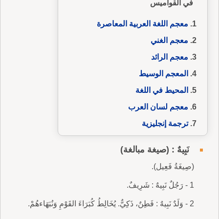
في القواميس
معجم اللغة العربية المعاصرة
معجم الغني
معجم الرائد
المعجم الوسيط
المحيط في اللغة
معجم لسان العرب
ترجمة إنجليزية
نَبِيهٌ : (صيغة مبالغة)
(صِيغَةُ فَعِيل).
1 - رَجُلٌ نَبِيهٌ : شَرِيفٌ.
2 - وَلَدٌ نَبِيهٌ : فَطِنٌ، ذَكِيٌّ. يُخَالِطُ كُبَرَاءَ القَوْمِ وَنُبَهَاءهُمْ.