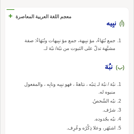
+
معجم اللغة العربية المعاصرة
نبِيه
(أ)
جمع نُبَهَاءُ، مؤ نبِيهة، جمع مؤ نبِيهات ونُبَهَاءُ: صفة
مشبَّهة تدلّ على الثبوت من نبُهَ/ نبُهَ لـ.
نبُهَ
(ب)
نبُهَ / نبُهَ لـ يَنبُه ، نبَاهةً ، فهو نبِيه ونابِه ، والمفعول
منبوه له.
نبُه الشّخصُ.
شرُف.
نبُه بجُدوده.
اشتَهَر، وعلا ذِكْرُه وعُرِف.