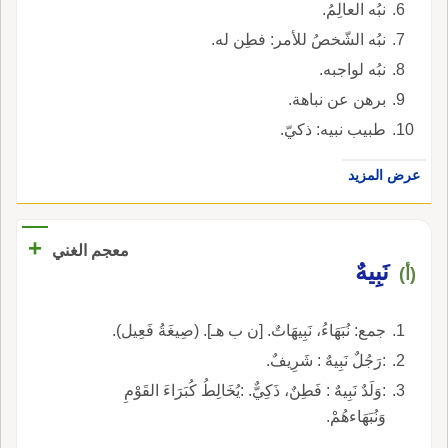
نبُه العالِمُ.
نبُه الشّخصُ للأمر: فطِن له.
نبُه لواجبه.
برهن عن نباهة.
طبيب نبيه: ذكيّ.
عرض المزيد
+
معجم الغني
نَبِيهٌ
(أ)
جمع: نُبَهَاءُ، نَبِيهَاتٌ. [ن ب هـ]. (صِيغَةُ فَعِيل).
:رَجُلٌ نَبِيهٌ : شَرِيفٌ.
:وَلَدٌ نَبِيهٌ : فَطِنٌ، ذَكِيٌّ. :يُخَالِطُ كُبَرَاءَ القَوْمِ
وَنُبَهَاءهُمْ.