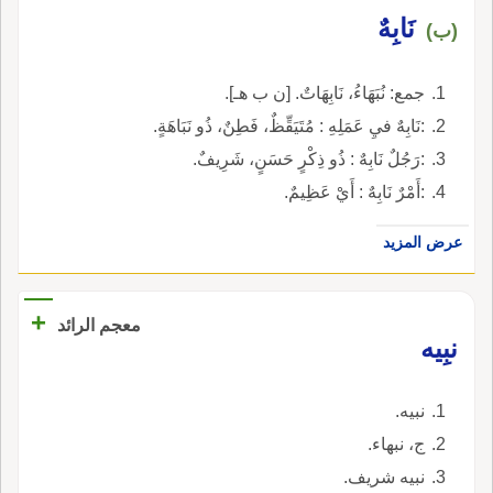
نَابِهٌ
(ب)
جمع: نُبَهَاءُ، نَابِهَاتٌ. [ن ب هـ].
:نَابِهٌ فيِ عَمَلِهِ : مُتَيَقِّظٌ، فَطِنٌ، ذُو نَبَاهَةٍ.
:رَجُلٌ نَابِهٌ : ذُو ذِكْرٍ حَسَنٍ، شَرِيفٌ.
:أَمْرٌ نَابِهٌ : أَيْ عَظِيمٌ.
عرض المزيد
+
معجم الرائد
نبِيه
نبيه.
ج، نبهاء.
نبيه شريف.