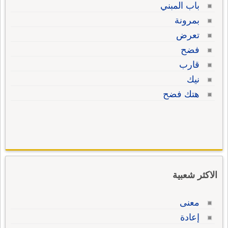
باب المبني
بمرونة
تعرض
فضح
قارب
نيك
هتك فضح
الاكثر شعبية
معنى
إعادة