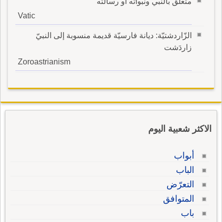
متعلق بالنبي ونبوأته او رسالته
Vatic
الزّاردشتيّة: ديانة فارسيّة قديمة منسوبة إلى النبيّ
زاردَشت
Zoroastrianism
الاكثر شعبية اليوم
أبواب
الباب
التعرّض
المتوافق
باب