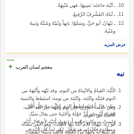
ـ أنْبَهَ حاجَتَه: نَسِيهَا، فهي مُنْبِهَةٌ.
ـ نَّباهُ: المُشْرِفُ الرَّفِيعُ.
ـ نَبْهانُ: أبو حَيٍّ، وسَمَّوْا: نابِهاً ونُبَيْهٌ ومُنَبِّهٌ ونَبيهُ
ومُنْبِهٌ.
عرض المزيد
+
معجم لسان العرب
نبه
النُّبْه: القيامُ والانْتِباهُ من النوم، وقد نَبَّهَه وأَنْبَهَهُ من
النوم فتَنَبَّه وانْتَبَه، وانْتَبَهَ من نومه: استَيقَظ والتنبية
مثله؛ قال أَنا شَماطِيطُ الذي حُدِّثْتَ بهْ مَتَى أُنَبَّهْ
وفي حديث الغازي: فإن نوم ونَبَهَه خيرٌ كلُّه؛ النبه:
للغَداء أَنْتَبِه ثم أُنَزِّ حَوْلَهُ وأَحْتَبِهْ حتى يقالَ سَيِّدٌ،
الانتباه من النوم.
ولستُ بِه وكان حكمه أَن يقول أَتَنَبَّه لأَنه قال أُنَبَّه،
أَبو زيد: نَبِهْتُ للأَم أَنْبَهُ نَبَهاً فَطِنْتُ، وهو الأَمر تنساه
ومطاوع فعَّلَ إنم هو تَفَعَّلَ، لكن لما كان أُنَبَّه في
ثم تَنْتَبِهُ له ونَبَّهَهُ من الغفلة فانْتَبَه وتَنَبَّهَ: أَيقظه.