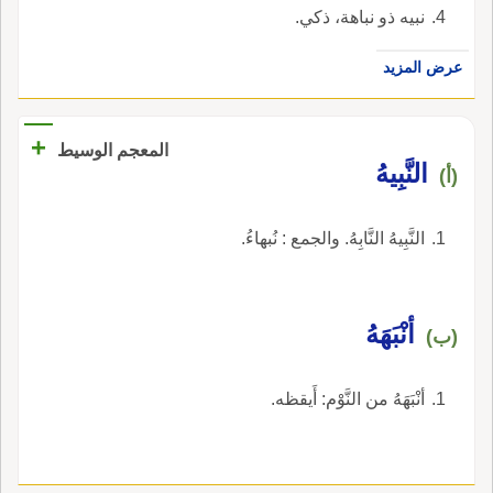
نبيه ذو نباهة، ذكي.
عرض المزيد
+
المعجم الوسيط
النَّبِيهُ
(أ)
النَّبِيهُ النَّابِهُ. والجمع : نُبهاءُ.
أنْبَهَهُ
(ب)
أنْبَهَهُ من النَّوْم: أَيقظه.