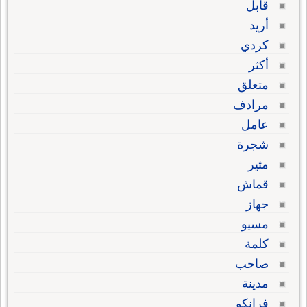
قابل
أريد
كردي
أكثر
متعلق
مرادف
عامل
شجرة
مثير
قماش
جهاز
مسيو
كلمة
صاحب
مدينة
فرانكو