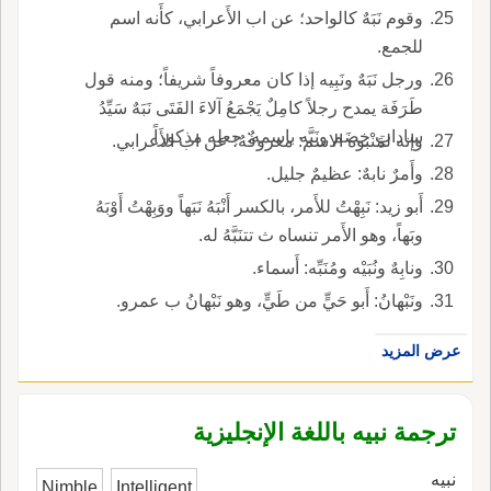
وقوم نَبَهٌ كالواحد؛ عن اب الأَعرابي، كأَنه اسم
للجمع.
ورجل نَبَهٌ ونَبِيه إذا كان معروفاً شريفاً؛ ومنه قول
طَرَفَة يمدح رجلاً كامِلٌ يَجْمَعُ آلاءَ الفَتَى نَبَهٌ سَيِّدُ
ساداتٍ خِضَم ونَبَّه باسمه: جعله مذكوراً.
وإنه لمَنْبوه الاسم: معروفُهُ؛ عن اب الأَعرابي.
وأَمرٌ نابهٌ: عظيمٌ جليل.
أَبو زيد: نَبِهْتُ للأَمر، بالكسر أَنْبَهُ نَبَهاً ووَبِهْتُ أَوْبَهُ
وبَهاً، وهو الأَمر تنساه ث تتنَبَّهُ له.
ونابِهٌ ونُبَيْه ومُنَبِّه: أَسماء.
ونَبْهانُ: أَبو حَيٍّ من طَيٍّ، وهو نَبْهانُ ب عمرو.
عرض المزيد
ترجمة نبيه باللغة الإنجليزية
نبيه
Nimble
Intelligent