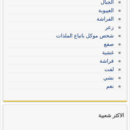
الجبال
الغيبوبة
الفراشة
زعر
شخص موكل باتباع الملذات
صفع
غشية
فراشة
لفت
نشي
نغم
الاكثر شعبية