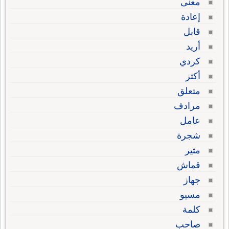
معنى
إعادة
قابل
أريد
كردي
أكثر
متعلق
مرادف
عامل
شجرة
مثير
قماش
جهاز
مسيو
كلمة
صاحب