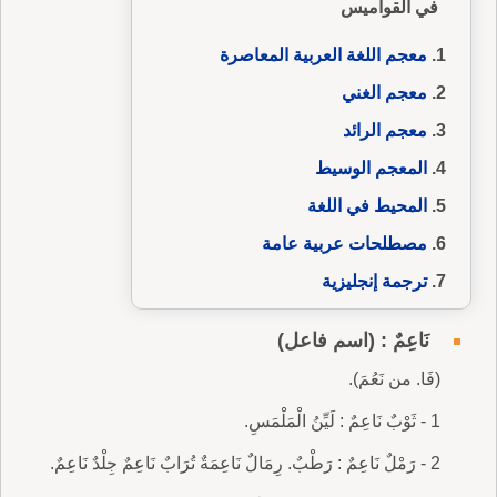
في القواميس
معجم اللغة العربية المعاصرة
معجم الغني
معجم الرائد
المعجم الوسيط
المحيط في اللغة
مصطلحات عربية عامة
ترجمة إنجليزية
نَاعِمٌ : (اسم فاعل)
(فَا. من نَعُمَ).
1 - ثَوْبٌ نَاعِمٌ : لَيِّنُ الْمَلْمَسِ.
2 - رَمْلٌ نَاعِمٌ : رَطْبٌ. رِمَالٌ نَاعِمَةٌ تُرَابٌ نَاعِمٌ جِلْدٌ نَاعِمٌ.