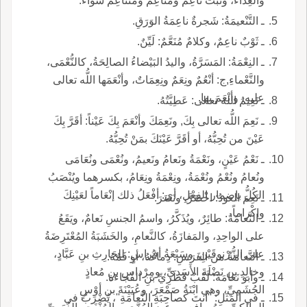
والغِذاء، ونَبْتٌ ناعِمٌ ومُناعِمٌ ومتناعِمٌ سَواءٌ.
ـ التَّنْعيمَةُ: شَجرةٌ ناعِمَةُ الوَرَقِ.
ـ ثَوْبٌ ناعِمٌ، وكلامٌ مُنَعَّمٌ: لَيِّنٌ.
ـ النِعْمَةُ: المَسَرَّةُ، واليدُ البَيْضاءُ الصالِحَةُ، كالنُّعْمَى،
والنَّعْماءِ,ج: أنْعُمٌ ونِعَمٌ ونِعِمَاتٌ، وأنْعَمَها اللُّه تعالى
عليه، وأنْعَمَ بها.
ـ نَعِيمُ الله تعالى: عَطِيَّتُهُ.
ـ نَعِمَ اللُّه تعالى بِكَ, ونَعِمَكَ وأنْعَمَ بِكَ عَيْناً: أقَرَّ بِكَ
عَيْنَ من تُحِبُّهُ، أو أقَرَّ عَيْنَكَ بمَنْ تُحِبُّهُ.
ـ نَعْمُ عَيْنٍ، ونَعْمَةُ ونَعامُ ونَعيمُ، ونُعْمَى ونُعَامَى
ونُعامُ ونُعْمُ ونُعْمَةُ، ونِعْمَةُ ونِعَامُ، بكسرهما ويُنْصَبُ
الكُلُّ بإضمار الفِعْلِ، أي: أفْعَلُ ذلك إنْعَاماً لعَيْنِكَ
ـ نَعِمَ العودُ: اخْضَرَّ، ونَضَرَ.
وإكْراماً.
ـ النَّعامَةُ: طائِرٌ، ويُذَكَّرُ، واسمُ الجنسِ نَعامٌ، ويَقَعُ
على الواحِدِ، والمَفازَةُ، كالنَّعامِ، والخَشَبَةُ المُعْتَرِضَةُ
على الزُّرْنوقَيْنِ، وسَبْعَةُ أفراسٍ: للحَارِثِ بنِ عَبَّادٍ،
ـ النَّعامَةُ من الفَرَسِ: دِماغُهُ، أو فَمُهُ.
وخالِدِ بنِ نَضْلَةَ الأَسَدِيِّ، ومِرْداسِ بنِ مُعاذٍ
ـ وأبو نَعامَةَ: لَقَبُ قَطَرِيِّ بنِ الفُجاءة.
الجُشَمِيِّ، وهي ابْنَةُ صَمْعَرَ، وعُيَيْنَةَ بنِ أوْسٍ
ـ في المَثَلِ: ''أنتَ كصاحِبَةِ النَّعامَةِ''، يُضْرَبُ في