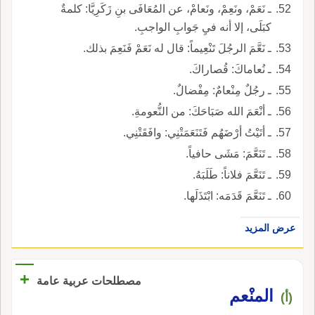
ـ نَعَمْ، ونَعِمْ، ونَعامْ، عن المُعَافَى بنِ زَكَرِيَّا: كلمةٌ
كبَلَى، إلا أنه فيِ جَوابِ الواجبِ.
ـ نَعَّمَ الرجُلَ تَنْعِيماً: قال له نَعَمْ فَنَعِمَ بذلك.
ـ نُعاماكَ: قُصاراكَ.
ـ رجُلٌ مِنْعامٌ: مِفْضالٌ.
ـ أنْعَمَ الله صَبَاحَكَ: من النُّعومةِ.
ـ أتَيْتُ أرْضَهُم فَتَنَعَمَتْنِي: وافَقَتْنِي.
ـ تَنَعَّمَ: مَشَى حافياً.
ـ تَنَعَّمَ فلاناً: طَلَبَهُ.
ـ تَنَعَّمَ قَدَمَه: ابْتَذَلَها.
عرض المزيد
+
مصطلحات عربية عامة
المنْعم
(أ)