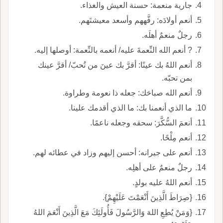
جارية منعمة: حسنة العيش والغذاء.
أنعم أولادَه: رفَّههم وأسعد معيشتَهم.
رجلٌ منعمٌ أهلَه.
? أنعم الله النِّعمةَ عليه/ أنعمه بالنِّعمة: أوصلها إليه.
أنعم اللهُ بك عينًا: أقرَّ بك عينَ من تُحبّ/ أقرَّ عينك
بمن تحبّه.
أنعم الله صباحَك: جعله ذا نعومة وطراوة.
ما الذي أنعمنا بك: ما الذي أقدمك علينا.
أنعمَ السُّكَّرَ: سحقه وجعله ناعمًا.
أنعم مِلْحًا.
أنعم على جيرانه: أحسن إليهم وزاد في عطائه لهم.
رجلٌ منعمٌ على أهلِه.
أنعم اللهُ عليه بولدٍ.
{صِرَاطَ الَّذِينَ أَنْعَمْتَ عَلَيْهِمْ}.
{وَمَنْ يُطِعِ اللهَ وَالرَّسُولَ فَأُولَئِكَ مَعَ الَّذِينَ أَنْعَمَ اللهُ