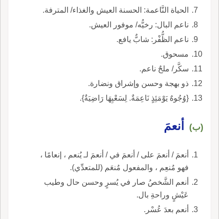
الحياة النَّاعمة: الحسنة العيش والغذاء/ المترفة.
ناعم البال: رخيُّه/ موفور العيش.
ناعم الظُّفْر: شابٌّ يافع.
مسحوق.
سكَّر/ ملحٌ ناعم.
ذو بهجة وحسن وإشراق ونضارة.
{وُجُوهٌ يَوْمَئِذٍ نَاعِمَةٌ. لِسَعْيِهَا رَاضِيَةٌ}.
أنعمَ
(ب)
أنعمَ / أنعمَ على / أنعمَ في / أنعمَ لـ يُنعم ، إنعامًا ،
فهو مُنعِم ، والمفعول مُنعَم (للمتعدِّي).
أنعم الشَّخصُ صار في يُسرٍ وحسن حال وطيب
عَيْشٍ وراحةِ بال.
أنعم بعدَ عُسْر.