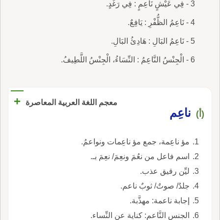
3 - فِي عَيْشٍ نَاعِمٍ : فِي رَغَدٍ.
4 - نَاعِمُ الظُّفْرِ : يَافِعٌ.
5 - نَاعِمُ البَالِ : هَادِئُ البَالِ.
6 - الْجِنْسُ النَّاعِمُ : النِّسَاءُ، الْجِنْسُ اللَّطِيفُ.
+
معجم اللغة العربية المعاصرة
ناعِم
(أ)
مؤ ناعِمة، جمع مؤ ناعِمات ونواعمُ.
اسم فاعل من نعُمَ ونعِمَ/ نعِمَ بـ.
ليِّن رقيق عذب.
جلدٌ/ صوتٌ/ ثوبٌ ناعم.
إجابة ناعمة: مهذَّبة.
الجنس النَّاعم: كناية عن النِّساء.