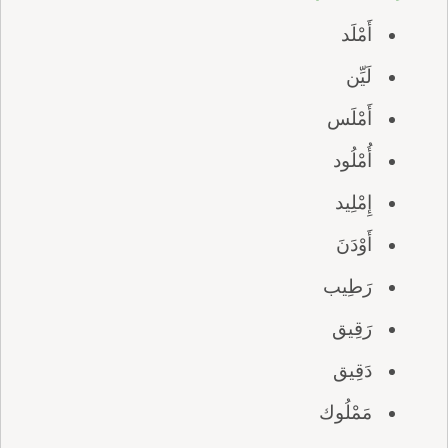
أَمْلَد
لَيِّن
أَمْلَس
أُمْلُود
إِمْلِيد
أَوْدَنَ
رَطِيب
رَقِيق
دَقِيق
مَمْلُوك