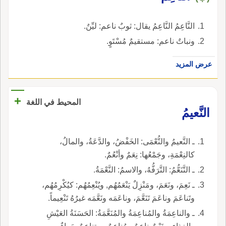
النَّاعِمُ النَّاعِمُ يقال: ثوبٌ ناعم: ليِّنٌ.
ونباتٌ ناعم: مستقيمٌ مُسْتَوٍ.
عرض المزيد
+
المحيط في اللغة
النَّعيمُ
ـ النَّعيمُ والنُّعْمَى: الخَفْضُ، والدَّعَةُ، والمالُ،
كالنِعْمَةِ، وجَمْعُها: نِعَمٌ وأنْعُمٌ.
ـ التَّنَعُّمُ: التَّرَفُّهُ، والاسمُ: النَّعْمَةُ.
ـ نَعِمَ، ونَعَمَ، ومَنْزِلٌ يَنْعَمُهُم, ويُنْعِمُهُم: كيُكْرِمُهُم،
وتَناعَمَ وناعَمَ تَنَعَّمَ، وناعَمَه ونَعَّمَه غيرُهُ تَنْعِيماً.
ـ والناعِمَةُ والمُناعِمَةُ والمُنَعَّمَةُ: الحَسَنَةُ العَيْشِ