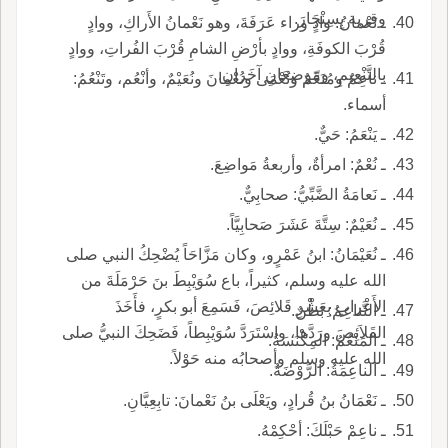
وقرية بِسِنْجَارَ.
ـ نَعْمانُ: وادٍ وراء عَرَفَةَ، وهو نَعْمانُ الأَراكِ، ووادٍ
قُرْبَ الكوفَةِ، ووادٍ بأرْضِ الشامِ قُرْبَ الفُراتِ، ووادٍ
بالتَّنْعِيمِ، ومَوضِعَانِ آخَرانِ.
ـ ناعِمٌ ومُنَعِّمٌ ونُعْمَى ونُعْمانَ ونُعَيْمٌ، وأنْعُم، وتَنْعُمُ:
أسماء.
ـ يَنْعَمُ: حَيٌّ.
ـ نُعْمٌ: امرأةٌ، وأربعةُ مَواضِعَ.
ـ نَعامَةُ الضَّبِّيُّ: صحابِيٌّ.
ـ نُعَيْمٌ: سِتَّةَ عَشَرَ صَحابِيَّاً.
ـ نُعَيْمَانُ: ابنُ عَمْرٍو، وكان مَزَّاحَاً يُضْحِكُ النبي صلى
الله عليه وسلم، كثيراً، باع سُوَيْبِطَ بنَ حَرْمَلَةَ من
الأَعْرابِ بِعَشْرِ قَلائِصَ، فَسَمِعَ أبو بكرٍ، فأَخَذَ
ـ التَّناعِمُ: بَطْنٌ.
القَلاَئِصَ ورَدَّها، واسْتَرَدَّ سُوَيْبِطاً، فَضَحِكَ النبيُّ صلى
ـ المَنْعُمُ: المِكْنَسَةُ.
الله عليه وسلم وأصحابُه منه حَوْلاً.
ـ الناعِمَةُ: الرَّوْضَةُ.
ـ نَعْمَانُ بنُ قُرادٍ، ويَعْلَى بنُ نَعْمانَ: تابِعِيَّانِ.
ـ ناعِمْ حَبْلَكَ: أحْكِمْهُ.