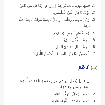
جمع: ـون، ـات، نَوَاعِمُ. [ن ع م]. (فاعل من نَعُمَ).
:ثَوْبٌ نَاعِمٌ : لَيِّنُ الْمَلْمَسِ.
:رَمْلٌ نَاعِمٌ : رَطْبٌ. :رِمَالٌ نَاعِمَةٌ :تُرَابٌ نَاعِمٌ :جِلْدٌ
نَاعِمٌ.
:فِي عَيْشٍ نَاعِمٍ : فِي رَغَدٍ.
:نَاعِمُ الظُّفْرِ : يَافِعٌ.
:نَاعِمُ البَالِ : هَادِئُ البَالِ.
:الْجِنْسُ النَّاعِمُ : النِّسَاءُ، الْجِنْسُ اللَّطِيفُ.
نَاعَمَ
(ب)
[ن ع م]. (فعل: رباعي لازم متعد). نَاعَمْتُ، أُنَاعِمُ،
نَاعِمْ، مصدر مُنَاعَمَةٌ.
:نَاعَمَ الرَّجُلُ : تَرَفَّهَ، تَنَعَّمَ.
:نَاعَمَ صَاحِبَهُ : رَفَّهَهُ، نَعَّمَهُ.