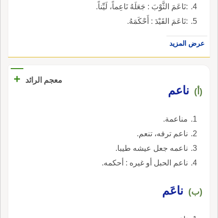
:نَاعَمَ الثَّوْبَ : جَعَلَهُ نَاعِماً، لَيِّناً.
:نَاعَمَ القَيْدَ : أَحْكَمَهُ.
عرض المزيد
+
معجم الرائد
ناعم
(أ)
مناعمة.
ناعم ترفه، تنعم.
ناعمه جعل عيشه طيبا.
ناعم الحبل أو غيره : أحكمه.
ناعَم
(ب)