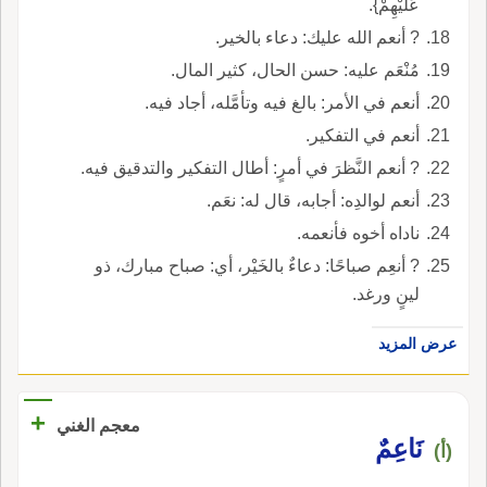
عَلَيْهِمْ}.
? أنعم الله عليك: دعاء بالخير.
مُنْعَم عليه: حسن الحال، كثير المال.
أنعم في الأمر: بالغ فيه وتأمَّله، أجاد فيه.
أنعم في التفكير.
? أنعم النَّظرَ في أمرٍ: أطال التفكير والتدقيق فيه.
أنعم لوالدِه: أجابه، قال له: نعَم.
ناداه أخوه فأنعمه.
? أنعِم صباحًا: دعاءٌ بالخَيْر، أي: صباح مبارك، ذو
لينٍ ورغد.
عرض المزيد
+
معجم الغني
نَاعِمٌ
(أ)