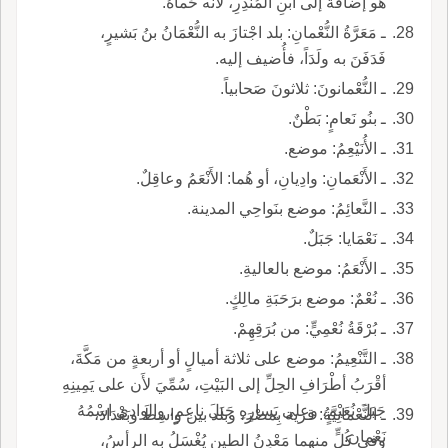
هو إضافةٌ إلى ابنِ المُنذِرِ، لأَنه حَماهُ.
ـ مَعَرَّةُ النُّعْمانِ: بلد اجْتازَ به النُّعْمَانُ بنُ بَشيرٍ،
فَدَفَنَ به ولَدَاً، فأُضيف إليه.
ـ النُّعْمانونَ: ثلاثونَ صَحابياً.
ـ بنُو نَعامٍ: بَطْنٌ.
ـ الأُنَيْعِمُ: موضع.
ـ الأَنْعَمانِ: وادِيانِ، أو هُما: الأَنْعَمُ وعاقِلٌ.
ـ النَّعائِمُ: موضع بنَواحِي المدينة.
ـ نَعْمَايا: جَبَلٌ.
ـ الأَنْعَمُ: موضع بالعاليةِ.
ـ نُعْمٌ: موضع برَحَبَةِ مالِكٍ.
ـ بُرْقَةُ نُعْمِيٍّ: من بُرَقِهِمْ.
ـ التَّنْعِيمُ: موضع على ثلاثة أميالٍ أو أربعةٍ من مَكَّةَ،
أقْرَبُ أطْرَافِ الحِلِّ إلى البَيْتِ، سُمِّيَ لأَن على يَمِينِهِ
جَبَلَ نُعَيْمٍ، وعلى يَسارِهِ جَبَلَ ناعِمٍ، والوادي اسْمُهُ
ـ النَّعْمانِيَّةُ: قرية بِمصْرَ، وبلد بين واسِطَ وبَغْدَادَ،
نَعْمان.
وفي كُلٍّ منهما مَعْدِنُ الطينِ يُغْسَلُ به الرأسُ،