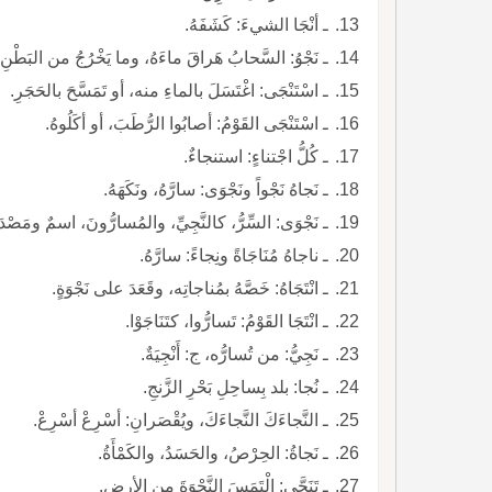
ـ أنْجَا الشيءَ: كَشَفَهُ.
ـ نَجْوُ: السَّحابُ هَراقَ ماءَهُ، وما يَخْرُجُ من البَطْن
ـ اسْتَنْجَى: اغْتَسَلَ بالماءِ منه، أو تَمَسَّحَ بالحَجَرِ.
ـ اسْتَنْجَى القَوْمُ: أصابُوا الرُّطَبَ، أو أكَلُوهُ.
ـ كُلُّ اجْتناءٍ: استنجاءٌ.
ـ نَجاهُ نَجْواً ونَجْوَى: سارَّهُ، ونَكَهَهُ.
ـ نَجْوَى: السِّرُّ، كالنَّجِيِّ، والمُسارُّونَ، اسمٌ ومَصْدَر
ـ ناجاهُ مُنَاجَاةً ونِجاءً: سارَّهُ.
ـ انْتَجَاهُ: خَصَّهُ بمُناجاتِه، وقَعَدَ على نَجْوَةٍ.
ـ انْتَجَا القَوْمُ: تَسارُّوا، كتَنَاجَوْا.
ـ نَجِيُّ: من تُسارُّه، ج: أَنْجِيَةٌ.
ـ نُجا: بلد بِساحِلِ بَحْرِ الزَّنجِ.
ـ النَّجاءَكَ النَّجاءَكَ، ويُقْصَرانِ: أسْرِعْ أسْرِعْ.
ـ نَجاةُ: الحِرْصُ، والحَسَدُ، والكَمْأَةُ.
ـ تَنَجَّى: الْتَمَسَ النَّجْوَةَ من الأرضِ.