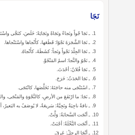
نَجَا
ـ نَجَا َجْواً ونَجاءً ونَجَاةً ونَجَايَةً: خَلَصَ، كنَجَّى واسْتَن
ـ نَجَا الشَّجَرَةَ نَجْوًا: قَطَعَها، كأَنْجاها واسْتَنْجاها.
ـ نَجَا الجِلْدَ نَجْواً ونَجاً: كشَطَهُ، كأَنْجاهُ.
ـ نَجْوُ والنَّجا: اسمُ المَنْجُوِّ.
ـ نَجَا فُلانٌ: أحْدَثَ.
ـ نَجَا الحَدَثُ: خَرَجَ.
ـ اسْتَنْجَى منه حاجَتَهُ: تَخَلَّصَها، كانْتَجَى.
ـ نَجَا: ما ارْتَفَعَ من الأرضِ، كالنَّجْوَةِ والمَنْجَى، وال
ـ ناقةٌ ناجِيَةٌ ونَجِيَّةٌ: سَريعَةٌ، لا يُوصَفُ به البَعيرُ، أ
ـ أنْجَت السَّحابَةُ: وَلَّتْ.
ـ أنْجَت النَّخْلَةُ: أجْنَتْ.
ـ أنْجَا الرجلُ: عَرِقَ.