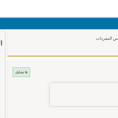
وس المفردات
ا
بلا تشكيل