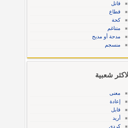
قاتل
قطاع
كحة
متناغم
مدحة أو مديح
منسجم
لاكثر شعبية
معنى
إعادة
قابل
أريد
كردي