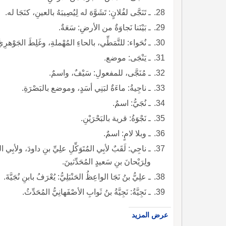
ـ تَنَجَّى لفُلانٍ: تَشَوَّهَ له لِيُصِيبَهُ بالعينِ، كنَجَا له.
ـ بَيْنَنا نَجاوَةٌ من الأرضِ: سَعَةٌ.
ـ نُحَواء: للتَّمَطِّي، بالحاءِ المُهْملةِ، وغَلِطَ الجَوْهرِيّ
ـ يَنْجَى: موضع.
ـ مُنَجَّى، للمفعولِ: سَيْفٌ، واسمٌ.
ـ ناجِيةُ: ماءَةٌ لبَنِي أسَدٍ، وموضع بالبَصْرَةِ.
ـ نُجَيُّ: اسمٌ.
ـ نَجْوَةُ: قرية بالبَحْرَيْنِ.
ـ وبلا لامٍ: اسمٌ.
ـ ناجِي: لَقَبٌ لأبِي المُتَوَكِّلِ علِيِّ بنِ داودَ، ولأبِي ال
ولِرَيْحانَ بنِ سَعيدٍ المُحَدِّثينَ.
ـ علِيُّ بنُ نَجَا الواعِظُ الحَنْبَلِيُّ: يُعْرَفُ بابنِ نُجَيَّةَ.
ـ نَجِيَّةُ: نَجِيَّةُ بنُ ثَوابِ الأصْفَهانِيُّ المُحَدِّثُ.
عرض المزيد