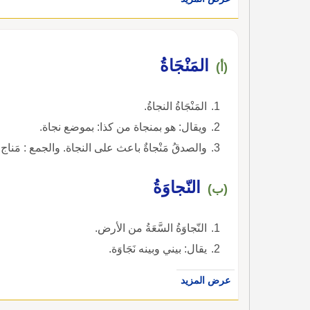
المَنْجَاةُ
(أ)
المَنْجَاةُ النجاةُ.
ويقال: هو بمنجاة من كذا: بموضع نجاة.
والصدقُ مَنْجاةٌ باعث على النجاة. والجمع : مَناج.
النّجاوَةُ
(ب)
النّجاوَةُ السَّعَةُ من الأرض.
يقال: بيني وبينه نَجَاوَة.
عرض المزيد