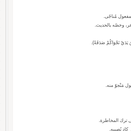
المفعول مُناجًى.
عر، وخصّه بالحديث.
يْنَ يَدَيْ نَجْوَاكُمْ صَدَقَةً}.
عول مَنْجوّ منه.
لى ترك المخاطرة.
كاد يُصيبه.