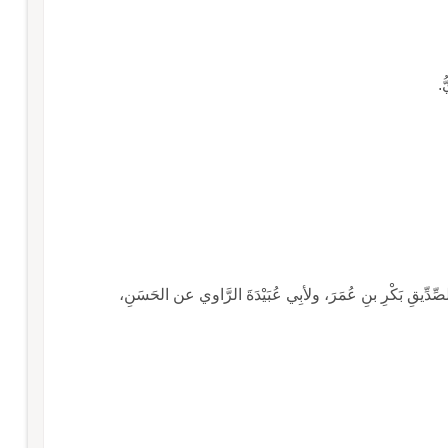
ُ.
صِّدِّيقِ بَكْرِ بنِ عُمَرَ، ولأبِي عُبَيْدَةَ الرَّاوي عن الحَسَنِ،