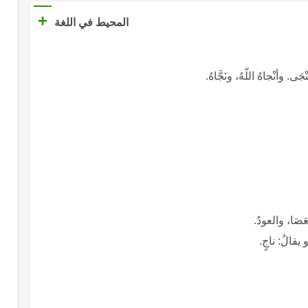
+
المحيط في اللغة
ْجَى. وأنْجاهُ اللّهُ، ونَجَّاهُ.
عَصَا، والعودُ.
و يقالُ: ناجٍ.