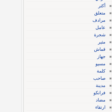
أكثر
متعلق
مرادف
عامل
شجرة
مثير
قماش
جهاز
مسيو
كلمة
صاحب
مدينة
فرانكو
مضاد
ارتقاء