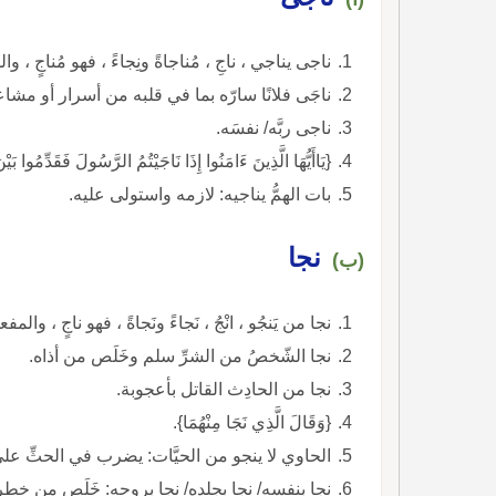
ناجى يناجي ، ناجِ ، مُناجاةً ونِجاءً ، فهو مُناجٍ ، و
ناجَى فلانًا سارّه بما في قلبه من أسرار أو مشا
ناجى ربَّه/ نفسَه.
{يَاأَيُّهَا الَّذِينَ ءَامَنُوا إِذَا نَاجَيْتُمُ الرَّسُولَ فَقَدِّمُوا بَ
بات الهمُّ يناجيه: لازمه واستولى عليه.
نجا
(ب)
نجا من يَنجُو ، انْجُ ، نَجاءً ونَجاةً ، فهو ناجٍ ، والمف
نجا الشّخصُ من الشرِّ سلم وخَلَص من أذاه.
نجا من الحادِث القاتل بأعجوبة.
{وَقَالَ الَّذِي نَجَا مِنْهُمَا}.
الحاوي لا ينجو من الحيَّات: يضرب في الحثِّ ع
نجا بنفسه/ نجا بجلده/ نجا بروحه: خَلَص من خطر 