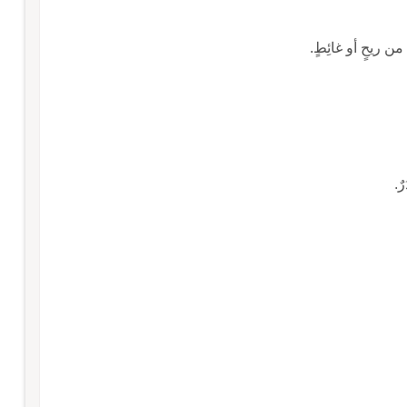
ِ من ريحٍ أو غائِطٍ.
ٌ.