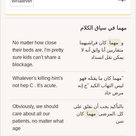
Whatever
من نَبات البُرِّ، وهي أَنْجَعُ المَرْعَ في الحافرِ ما لم
تُسْفِ، واحدتُها بُهْماة؛ قال ابن سيده: هذا قولُ أَه
اللغة، وعندي أَنّ مَن قالُ بُهماةٌ فالأَلف مُلْحِقة له
بِجُخْدَب، فإذ نزع الهاء أَحال إعْتِقاده الأَول عما كان
مهما في سياق الكلام
عليه، وجعل الأَلف للتأني فيما بعد فيجعلها للإلْحاق
مع تاء التأنيث ويجعلها للتأنيث إذا فق الهاء.
و
مهما
كان فراشيهما
No matter how close
متقاربين أنا واثق أنه لا
their beds are, I'm pretty
يمكن نقل انسداد
sure kids can't share a
blockage.
"مهما كان ما يقتله فهو
Whatever's killing him's
ليس التهاب الكبد "ج إنه
not hep C . It's acute.
مرض حاد
بالتأكيد يجب أن نقلق على
Obviously, we should
كل .المرضى
مهما
كان
care about all our
سن
patients, no matter what
age