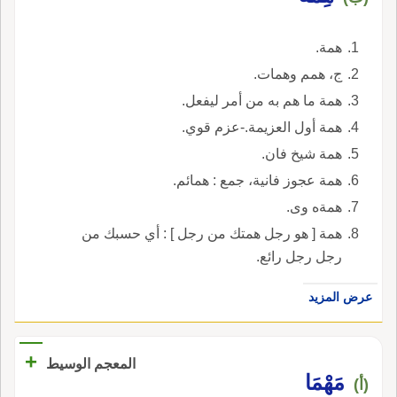
همة.
ج، همم وهمات.
همة ما هم به من أمر ليفعل.
همة أول العزيمة.-عزم قوي.
همة شيخ فان.
همة عجوز فانية، جمع : همائم.
همةه وى.
همة [ هو رجل همتك من رجل ] : أي حسبك من
رجل رجل رائع.
عرض المزيد
+
المعجم الوسيط
مَهْمَا
(أ)