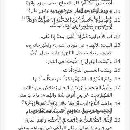
أُذِيبَ من السنام؛ قال العجاج يصف بَعيرَه وانْهَمَّ
هامومُ السَّدِيفِ الهار عن جَرَزٍ منه وجَوْزٍ عار (*
والهامومُ من الشحمِ: كثيرُ الإِهالةِ.
قوله [ الهاري ] أنشده في مادة جرز: الواري، وكذا
والهامومُ: م يَسيل من الشَّحْمةِ إِذا شُوِيَت، وكلُّ
المحكم والتهذيب) أَي ذهب سِمَنُه.
شيء ذائبٍ يُسمَّى هاموماً.
اب الأَعرابي: هُمَّ إِذا أُغْلِيَ، وهَمَّ إِذا غَلى.
الليث: الانْهِمام في ذَوَبان الشيء واسْتِرْخائه بعد
جُمودِه وصَلابتِه مثل الثلج إِذا ذابَ، تقول انْهَمَّ.
وانْهَمَّت البقُولُ إِذا طُبِخَتْ في القدر.
وهَمَّت الشمس الثلجَ: أَذابَتْه.
وهَمَّ الغُزْرُ الناقةَ يَهُمُّها هَمّاً: جَهَدَه كأَنه أَذابَها.
وانْهَمَّ الشحمُ والبَرَدُ: ذابا؛ قال يَضْحَكْن عنْ كالبَرَد
المُنْهَمِّ تحتَ عَرَانِينِ أُنوفٍ شُمّ والهُمامُ: ما ذابَ منه،
وقيل: كلُّ مُذابٍ مَهْمومٌ؛ وقوله يُهَمُّ فيها القوْمُ هَمَّ
وهُمامُ الثلج: ما سالَ من مائِه إِذا ذابَ؛ وقال أَبو
الحَمّ معناه يَسيل عرقهم حتى كأَنهم يَذُوبون.
وجزة نواصح بين حَمَّاوَيْنِ أَحْصَنَت مُمَنَّعاً، كهُمامِ
الثَّلْج بالضَّرَب أَراد بالنواصح الثَّنايا.
ويقال: همَّ اللبَنَ في الصحْنِ إِذ حَلَبَه وانْهَمَّ العرَقُ
في جَبينِه إِذا سالَ؛ وقال الراعي في الهَماهِم بمعنى