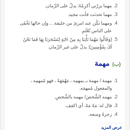
مهما يزرْني أكرِمْهُ: يدلّ على الزّمان.
مهما تحدثت فأنت مجيد.
ومهما تكُن عند امرئ من خليقة. .. وإن خالها تَخْفَى
على الناس تُعْلَمِ.
{وَقَالُوا مَهْمَا تَأْتِنَا بِهِ مِنْ ءَايَةٍ لِتَسْحَرَنَا بِهَا فَمَا نَحْنُ
لَكَ بِمُؤْمِنِينَ}: يدلّ على غير الزّمان.
مهمهَ
(ب)
مهمهَ / مهمهَ بـ يمهمِه ، مَهْمَهَةً ، فهو مُمهمِه ،
والمفعول مُمهمَه.
مهمه الشَّخصَ/ مهمه بالشَّخصِ.
قال له: مَهْ مَهْ، أي اكفف.
زجرهُ ومنعه.
عرض المزيد