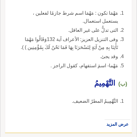
مَهْمَا تكون : مَهْمَا اسم شرط جازمًا لفعلين ،
يستعمل استعمال.
التى تدلُّ على غير العاقل.
وفى التنزيل العزيز: الأعراف آية 132وَقَالُوا مَهْمَا
تَأَتِنَا بِهِ مِنْ آيَةٍ لِتَسْحَرَنَا بِهَا فَمَا نَحْنُ لَكَ بِمُؤْمِنِين ) ).
وقد يجئ.
مَهْما- اسمَ استفهام، كقول الراجز .
التَّهْمِيمُ
(ب)
التَّهْمِيمُ المطرُ الضعيف.
عرض المزيد