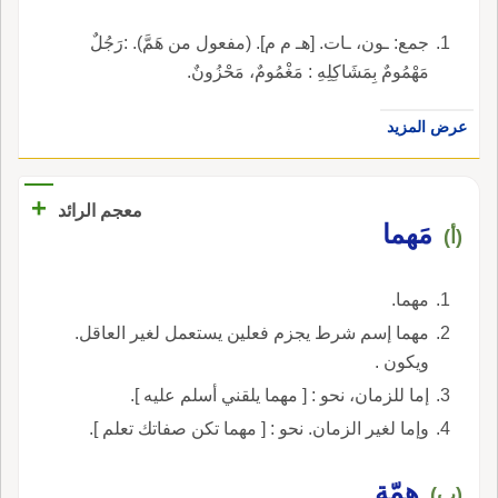
جمع: ـون، ـات. [هـ م م]. (مفعول من هَمَّ). :رَجُلٌ
مَهْمُومٌ بِمَشَاكِلِهِ : مَغْمُومٌ، مَحْزُونٌ.
عرض المزيد
+
معجم الرائد
مَهما
(أ)
مهما.
مهما إسم شرط يجزم فعلين يستعمل لغير العاقل.
ويكون .
إما للزمان، نحو : [ مهما يلقني أسلم عليه ].
وإما لغير الزمان. نحو : [ مهما تكن صفاتك تعلم ].
هِمّة
(ب)