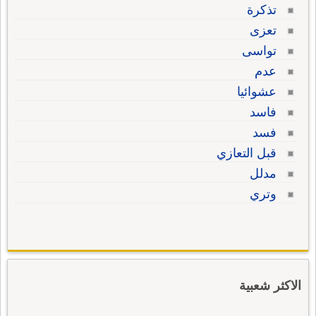
تذكرة
تعزى
تواسى
عدم
عشوائيا
فاسد
فسد
قبل التعازي
مدلل
وتري
الاكثر شعبية