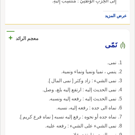
إِلَى الحِزْبِ الوَطَنِيِّ : مُنْتَسِبٌ إِلَيْهِ.
عرض المزيد
+
معجم الرائد
نَمًى
(أ)
نمى.
ينمي ، نميا ونميا ونماء ونمية.
نمى الشيء : زاد وكثر [ نمى المال ].
نمى الحديث إليه : ارتفع إليه بلغ، وصل.
نمى الحديث إليه : رفعه إليه ونسبه.
نماه الى جده : رفعه إليه، نسبه.
نماه جده أو نحوه : رفع إليه نسبه [ نماه فرع كريم ].
نمى الشيء على الشيء : رفعه عليه.
نمى السعر : ارتفع، غلا.