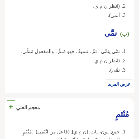
(انظر ن م ي.
أنمى).
نمَّى
(ب)
نمَّى ينمِّي ، نَمِّ ، تنميةً ، فهو مُنمٍّ ، والمفعول مُنمًّى.
(انظر ن م ي.
نمَّى).
عرض المزيد
+
معجم الغني
مُنْتَمٍ
جمع: ـون، ـات. [ن م ي]. (فاعل من اِنْتَمَى). :مُنْتَمٍ