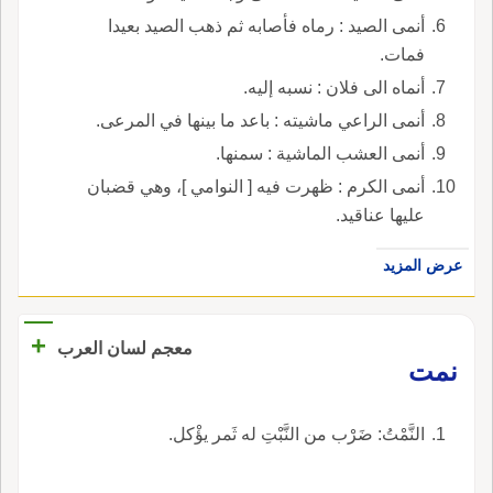
أنمى الصيد : رماه فأصابه ثم ذهب الصيد بعيدا
فمات.
أنماه الى فلان : نسبه إليه.
أنمى الراعي ماشيته : باعد ما بينها في المرعى.
أنمى العشب الماشية : سمنها.
أنمى الكرم : ظهرت فيه [ النوامي ]، وهي قضبان
عليها عناقيد.
عرض المزيد
+
معجم لسان العرب
نمت
النَّمْتُ: ضَرْب من النَّبْتِ له ثَمر يؤْكل.