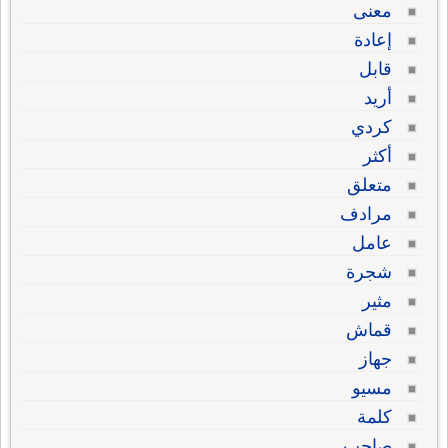
معنى
إعادة
قابل
أريد
كردي
أكثر
متعلق
مرادف
عامل
شجرة
مثير
قماش
جهاز
مسيو
كلمة
صاحب