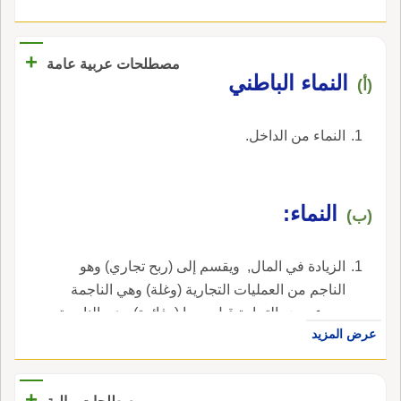
+
مصطلحات عربية عامة
النماء الباطني
(أ)
النماء من الداخل.
النماء‏:‏
(ب)
الزيادة في المال‏, ‏ ويقسم إلى ‏(‏ربح تجاري‏)‏ وهو
الناجم من العمليات التجارية ‏(‏وغلة‏)‏ وهي الناجمة
من عروض التجارة قبل بيعها ‏(‏وفائدة‏)‏ وهي الناجمة
عرض المزيد
من عروض القنية المرصدة للاستخدام‏.‏.
+