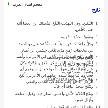
+
معجم لسان العرب
نقح
التَّنْقِيح، وفي التهذيب النَّقْحُ: تَشْذِيبُك عن العصا أُبَنَه
حتى تَخْلُصَ.
وتَنْقِيحُ الجِذْع: تَشْذِيبه.
وكلُّ ما نَحَّيْتُ عن شيئاً، فقد نَقَّحْته؛ قال ذو الرمة
من مُجْحِفاتِ زَمَنٍ مِرِّيدِ نَقَّحْنَ جِسْمي عن نُضارِ
العُود ونَقَّح الشيءَ: قَشَّره؛ عن ابن الأَعرابي؛ وأَنشد
وأَنْقَح شِعْرَه إِذا نَقَّحه وحَكَّكَه.
لغُلَيِّم من بن دُبَيْر إِليكَ أَشكو الدَّهْرَ والزَّلازِلا وكلَّ
ونَقَّحَ النخلَ أَصلح وقَشَره.
عامٍ نَقَّحَ الحَمائِل يقول: نَقَّحوا حَمائل سيوفهم أَي
وتَنقيحُ الشِّعر: تهذيبه.
قشَرُوها فباعوها لشدة زمانهم ابن الأَعرابي: أَنْقَحَ
يقال: خيرٌُ الشِّعر الحَوْليّ المُنَقَّحُ.
الرجلُ إَذا قلع حِلْيَةَ سيفه في الجَدْب والفقر.
وتَنَقَّحَ شَحمُ الناقة أَي قلَّ.
ونقَّحَ الكلامَ: فتَّش وأَحسن النظر فيه؛ وقيل: أَصلحه
وأَزال عيوبه.
والمُنَقَّحُ: الكلام الذ فُعل به ذلك.