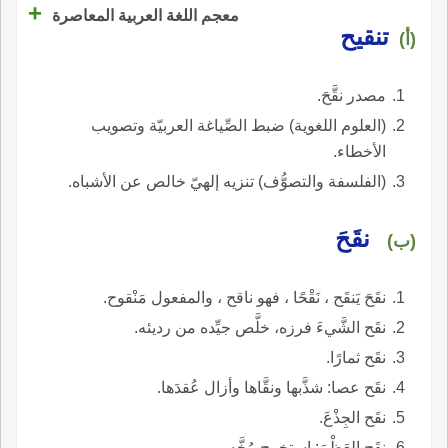
+
معجم اللغة العربية المعاصرة
تنقيح
(أ)
مصدر نقَّحَ.
(العلوم اللغوية) ضبط الصِّياغة العربيّة وتصويب
الأخطاء.
(الفلسفة والتصوُّف) تنزيه إلهيّ خالص عن الأشباه.
نقَحَ
(ب)
نقَحَ يَنقَح ، نَقْحًا ، فهو ناقح ، والمفعول مَنْقوح.
نقَح الشَّيءَ فرزه، خلَّص جيِّده من رديئه.
نقَح ثمارًا.
نقَح عصا: شذَّبها ونقَّاها وأزال عُقدَها.
نقَح الجِذْعَ.
نقَح العَظْمَ: استخرج مُخَّه.