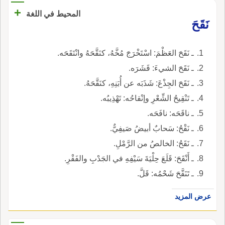
+
المحيط في اللغة
نَقَحَ
ـ نَقَحَ العَظْمَ: اسْتَخْرَجَ مُخَّهُ، كنَقَّحَهُ وانْتَقَحَه.
ـ نَقَحَ الشيءَ: قَشَرَه.
ـ نَقَحَ الجِذْعَ: شَذَبَه عن أُبَنِهِ، كنَقَّحَهُ.
ـ تَنْقِيحُ الشِّعْرِ وإنْقاحُه: تَهْذِيبُه.
ـ ناقَحَه: نافَحَه.
ـ نَقْحُ: سَحابٌ أبيضُ صَيفِيٌّ.
ـ نَقَحُ: الخالصُ من الرَّمْلِ.
ـ أَنْقَحَ: قَلَعَ حِلْيَةَ سَيْفِهِ في الجَدْبِ والفَقْرِ.
ـ تَنَقَّحَ شَحْمُه: قَلَّ.
عرض المزيد