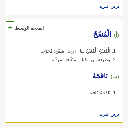
عرض المزيد
+
المعجم الوسيط
الْمُنقَحُ
(أ)
الْمُنقَحُ الْمُنقَحُ يقال: رجل مُنَقَّح: مُجَرَّب.
وطبعة من الكتاب مُنَقَّحَة: مهذَّبة.
نَاقَحَهُ
(ب)
نَاقَحَهُ كافَحَه.
عرض المزيد