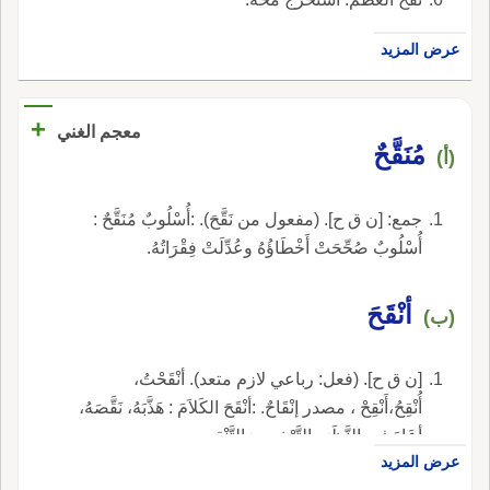
عرض المزيد
+
معجم الغني
مُنَقَّحٌ
(أ)
جمع: [ن ق ح]. (مفعول من نَقَّحَ). :أُسْلُوبٌ مُنَقَّحٌ :
أُسْلُوبٌ صُحِّحَتْ أَخْطَاؤُهُ وعُدِّلَتْ فِقْرَاتُهُ.
أنْقَحَ
(ب)
[ن ق ح]. (فعل: رباعي لازم متعد). أنْقَحْتُ،
أُنْقِحُ،أَنْقِحْ ، مصدر إنْقَاحٌ. :أنْقَحَ الكَلاَمَ : هَذَّبَهُ، نَقَّصَهُ،
أعَادَ فِيهِ النَّظَرَ بِالتَّهْذِيبِ وَالتَّنْقِيحِ.
عرض المزيد