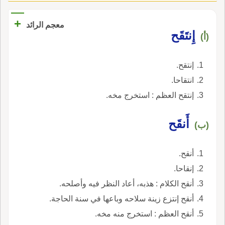
+
معجم الرائد
إِنتَقَح
(أ)
إنتقح.
انتقاحا.
إنتقح العظم : استخرج مخه.
أَنقَح
(ب)
أنقح.
إنقاحا.
أنقح الكلام : هذبه، أعاد النظر فيه وأصلحه.
أنقح إنتزع زينة سلاحه وباعها في سنة الحاجة.
أنقح العظم : استخرج منه مخه.