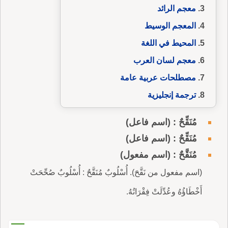
معجم الرائد
المعجم الوسيط
المحيط في اللغة
معجم لسان العرب
مصطلحات عربية عامة
ترجمة إنجليزية
مُنَقِّحٌ : (اسم فاعل)
مُنَقِّحٌ : (اسم فاعل)
مُنَقَّحٌ : (اسم مفعول)
(اسم مفعول من نَقَّحَ). أُسْلُوبٌ مُنَقَّحٌ : أُسْلُوبٌ صُحِّحَتْ
أَخْطَاؤُهُ وعُدِّلَتْ فِقْرَاتُهُ.