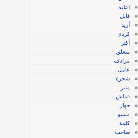
إعادة
قابل
أريد
كردي
أكثر
متعلق
مرادف
عامل
شجرة
مثير
قماش
جهاز
مسيو
كلمة
صاحب