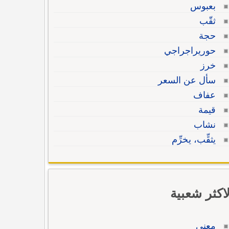
بعبوس
ثقّب
حجة
حوريراجراجي
خرز
سأل عن السعر
عفاف
قيمة
نشاب
يثقِّب، يخرِّم
لاكثر شعبية
معنى