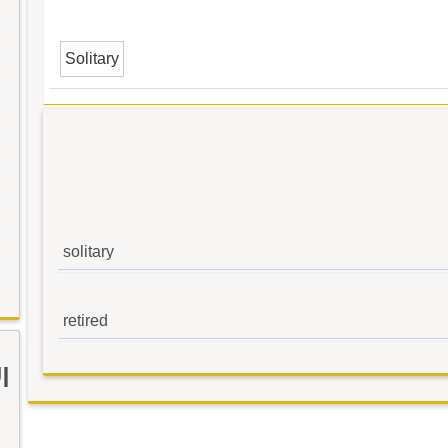
Solitary
solitary
retired
ا