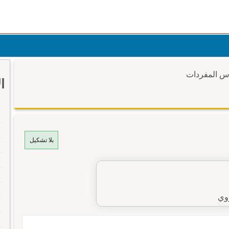
وس المفردات
ا
بلا تشكيل
وي