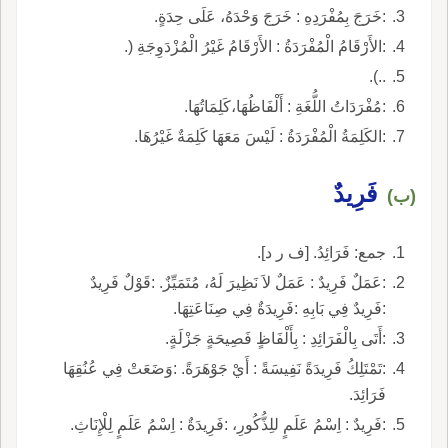
:خَرَجَ بِمُفْرَدِهِ : خَرَجَ وَحْدَهُ، عَلَى حِدَةٍ.
:الأَرْقَامُ الْمُفْرَدَةُ : الأَرْقَامُ غَيْرُ الْمُزْدَوِجَةِ (.
..).
:مُفْرَدَاتُ اللُّغَةِ : أَلْفَاظُهَا،كَلِمَاتُهَا.
:الكَلِمَةُ الْمُفْرَدَةُ : لَيْسَ مَعَهَا كَلِمَةٌ غَيْرُهَا.
فَرِيدٌ
(ب)
جمع: فَرَائِدُ. [ف ر د].
:عَمَلٌ فَرِيدٌ : عَمَلٌ لاَ نَظِيرَ لَهُ، مُتَمَيِّزٌ. :قَوْلٌ فَرِيدٌ
:فَرِيدٌ فِي بَابِهِ :فَرِيدَةٌ فِي صِنَاعَتِهَا.
:أَتَى بِالْفَرَائِدِ : بِأَلْفَاظٍ فَصِيحَةٍ جَزْلَةٍ.
:تَمْتَلِكُ فَرِيدَةً نَفِيسَةً : أَيْ جَوْهَرَةً. :وَضَعَتْ فِي عُنُقِهَا
فَرَائِدَ.
:فَرِيدٌ : اِسْمُ عَلَمٍ للِذُّكُورِ، :فَرِيدَةٌ : اِسْمُ عَلَمٍ لِلْإِنَاثِ.