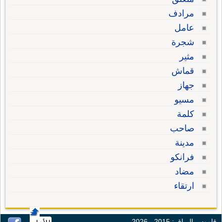
مرادف
عامل
شجرة
مثير
قماش
جهاز
مسيو
كلمة
صاحب
مدينة
فرانكو
مضاد
ارتقاء
قاموس البراق : 2015 - 2026