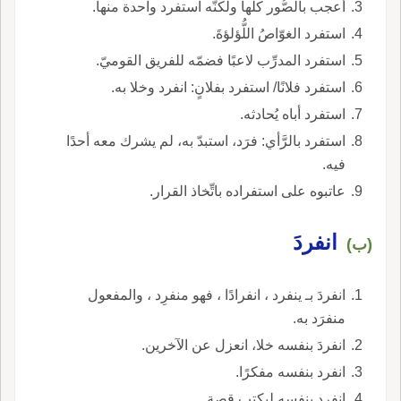
أُُعجب بالصُّور كلّها ولكنّه استفرد واحدة منها.
استفرد الغوّاصُ اللُّؤلؤةَ.
استفرد المدرِّب لاعبًا فضمّه للفريق القوميّ.
استفرد فلانًا/ استفرد بفلانٍ: انفرد وخلا به.
استفرد أباه يُحادثه.
استفرد بالرَّأي: فرَد، استبدّ به، لم يشرك معه أحدًا
فيه.
عاتبوه على استفراده باتِّخاذ القرار.
انفردَ
(ب)
انفردَ بـ ينفرد ، انفرادًا ، فهو منفرِد ، والمفعول
منفرَد به.
انفردَ بنفسه خلا، انعزل عن الآخرين.
انفرد بنفسه مفكرًا.
انفرد بنفسه ليكتب قصة.