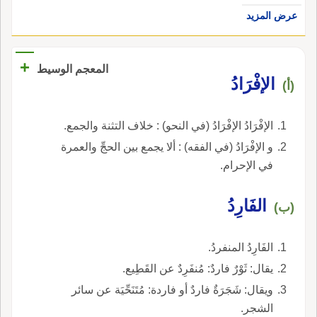
عرض المزيد
+
المعجم الوسيط
الإفْرَادُ
(أ)
الإفْرَادُ الإفْرَادُ (في النحو) : خلاف التثنة والجمع.
و الإفْرَادُ (في الفقه) : ألا يجمع بين الحجِّ والعمرة
في الإحرام.
الفَارِدُ
(ب)
الفَارِدُ المنفردُ.
يقال: ثَوْرٌ فاردٌ: مُنفَرِدٌ عن القَطِيع.
ويقال: شَجَرَةٌ فاردٌ أو فاردة: مُتَنَحِّيَة عن سائر
الشجر.