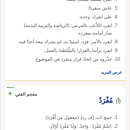
عاش منفردًا.
على انفراد: وحده.
انفرد اللاَّعب بالمرمى: (الرياضة والتربية البدنية)
صار أمامه بمفرده.
انفرد بالأمر: فرَد، استبدّ به، لم يشرك معه أحدًا فيه.
انفرد برأيه/ بالقرار/ بالسُّلطة/ بالعمل.
حذّروه من اتخاذ قرار منفرد في الموضوع.
عرض المزيد
+
معجم الغني
مُفْرَدٌ
(أ)
جمع: ات. [ف رد]. (مفعول مِن أَفْرَدَ).
:اِسْمٌ مُفْرَدٌ : وَاحِدٌ. :وَلَدٌ مُفْرَدُ أَوْلاَدٍ.