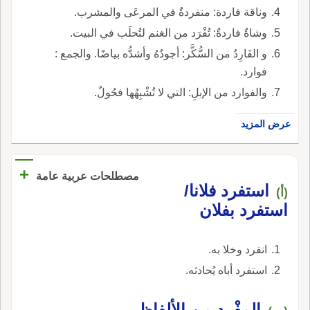
وناقة فاردة: منفردةٌ في المرعَى والمشرب.
وشاةٌ فاردةٌ: تُفْرَد من الغنم لتُحلَب في البيت.
و الفَارِدُ من السُّكَّر: أجودُهُ وأشدُّه بياضًا. والجمع :
فوارد.
والفوارد من الإبلِ: التي لا تُشْبِهُها فحُولٌ.
عرض المزيد
+
مصطلحات عربية عامة
استفرد فلانا/
(أ)
استفرد بفلان
انفرد وخلا به.
استفرد أباه يُحادثه.
المفْرد من الألفاظ