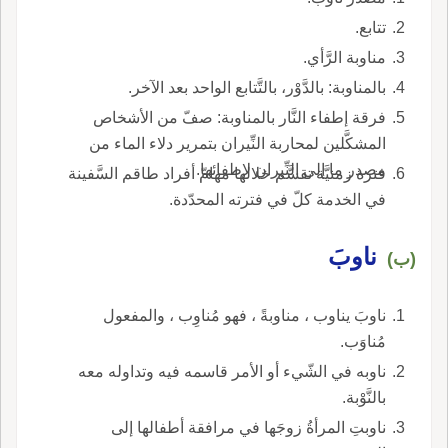
تتابع.
مناوبة الرَّأي.
بالمناوبة: بالدَّوْر، بالتَّتابع الواحد بعد الآخر.
فرقة إطفاء النَّار بالمناوبة: صفّ من الأشخاص
المشكَّلين لمحاربة النِّيران بتمرير دلاء الماء من
مصدر ما إلى النِّيران لإطفائها.
فترة زمنيَّة تقسَّم خلالها مهامّ أفراد طاقم السَّفينة
في الخدمة كلّ في فترته المحدّدة.
ناوبَ
(ب)
ناوبَ يناوب ، مناوبةً ، فهو مُناوِب ، والمفعول
مُناوَب.
ناوبه في الشّيء أو الأمر قاسمه فيه وتداوله معه
بالنَّوْبة.
ناوبتِ المرأةُ زوجَها في مرافقة أطفالها إلى