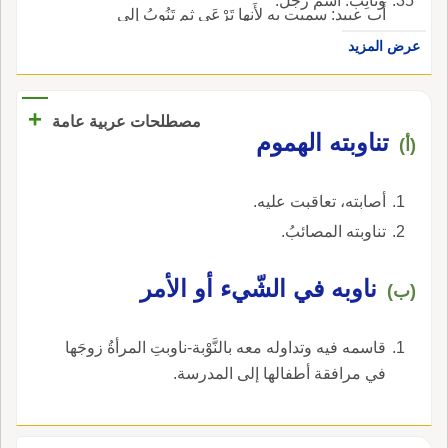
ونائِبٌ: اسمُ رجل.
أَب عبيد: سميت به لأَنها تَرْعَى ثم تَنُوبُ إِلى
موضِعها؛ فمَن جعله مُشَبَّهةً بالنُّوبِ، لأَنها تَضْرِبُ
عرض المزيد
إِلى السَّواد، فلا واحد لها؛ ومَ سماها بذلك لأَنها تَرْعى
ثم تَنُوبُ، فواحدُها نائبٌ؛ شَبَّه ذلك بنَوبةِ الناسِ،
+
والرجوعِ لوَقتٍ، مَرَّةً بعد مرَّة.
مصطلحات عربية عامة
تناوبته الهموم
(أ)
أصابته، تعاقبت عليه.
تناوبته المصائبُ.
ناوبه في الشّيء أو الأمر
(ب)
قاسمه فيه وتداوله معه بالنَّوْبة-ناوبتِ المرأةُ زوجَها
في مرافقة أطفالها إلى المدرسة.