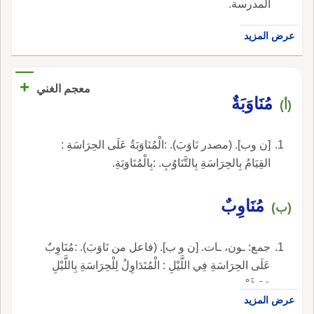
المدرسة.
عرض المزيد
+
معجم الغني
مُنَاوَبَةٌ
(أ)
[ن وب]. (مصدر نَاوَبَ). :الْمُنَاوَبَةُ عَلَى الحِرَاسَةِ :
القِيَامُ بِالحِرَاسَةِ بِالتَّنَاوُبِ. :بِالْمُنَاوَبَةِ.
مُنَاوِبٌ
(ب)
جمع: ـون، ـات. [ن و ب]. (فاعل من نَاوَبَ). :مُنَاوِبٌ
عَلَى الحِرَاسَةِ فِي اللَّيْلِ : الْمُتَدَاوِلُ لِلْحِرَاسَةِ بِاللَّيْلِ
مَعَ غَيْرِهِ.
عرض المزيد