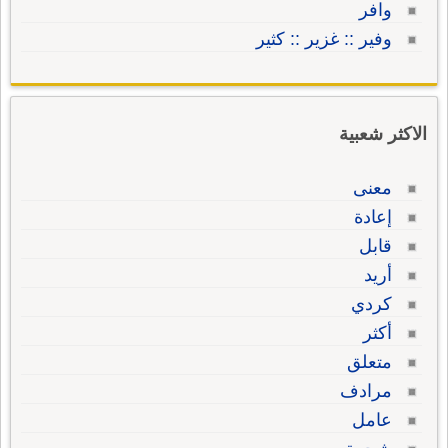
وافر
وفير :: غزير :: كثير
الاكثر شعبية
معنى
إعادة
قابل
أريد
كردي
أكثر
متعلق
مرادف
عامل