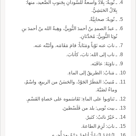
ـ نُوبةُ: بِلادٌ واسعةٌ للسُّودانِ بِجَنوبِ الصَّعيد، منها:
بِلالٌ الحَبَشِيُّ.
ـ نُوبةُ: صحابِيَّةٌ.
ـ عبدُ الصمدِ بنُ أحمدَ النُّوبِيُّ، وهِبةُ الله بنُ أحمدَ بنِ
نُوبَا النُّوبِيُّ: مُحَدِّثانِ.
ـ نابَ عنه نَوْباً ومَنَاباً: قامَ مَقَامَه. وأنَبْتُه عنه.
ـ ناب إلى الله: تابَ، كأنابَ.
ـ ناوَبَهُ: عاقَبَه.
ـ مَنابُ: الطريقُ إلى الماءِ.
ـ مُنيبُ: المَطَرُ الجَوْدُ، والحَسَنُ من الربيعِ، واسْمٌ،
وماءٌ لضَبَّةَ.
ـ تَناوَبوا على الماءِ: تَقَاسَموه على حَصاةِ القَسْمِ.
ـ بيت نُوبى: بلد من فَلَسْطينَ.
ـ خَيْرٌ نائبٌ: كثيرٌ.
ـ نابَ: لَزِمَ الطاعةَ.
ـ انْتابَهُمْ انْتياباً: أتاهمْ مَرَّةً بعدَ أُخرى.