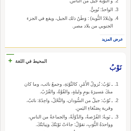
و النُّوْبَةُ جيلٌ من الناس.
الواحدُ: نُوبِيٌّ.
و(بلادُ النُّوبة) : وَطَنُ ذلك الجيل، ويقع في الجزء
الجنوبي من بلاد مصر.
عرض المزيد
+
المحيط في اللغة
نَوْبُ
ـ نَوْبُ: نُزولُ الأَمْرِ، كالنَّوْبَةِ، وجمعُ نائب، وما كان
منكَ مَسيرَةَ يومٍ وليلةٍ، والقُوَّةُ، والقُرْبُ.
ـ نُوْبُ: جيلٌ من السُّودان، والنَّحْلُ، واحِدُهُ: نائبٌ،
وقرية بِصَنْعَاءِ اليَمنِ.
ـ نَوبةُ: الفُرْصةُ، والدَّوْلَةُ، والجماعةُ من الناسِ،
وواحدَةُ النُّوَبِ، تقوْلُ: جاءَتْ نَوْبَتُكَ ونِيابَتُكَ.