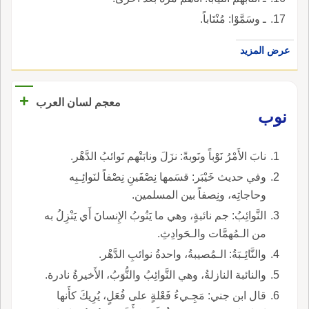
ـ وسَمَّوْا: مُنْتَاباً.
عرض المزيد
+
معجم لسان العرب
نوب
نابَ الأَمْرُ نَوْباً ونَوبةً: نزَلَ ونابَتْهم نَوائبُ الدَّهْر.
وفي حديث خَيْبَر: قسَمها نِصْفَينِ نِصْفاً لنَوائِـبِه
وحاجاتِه، ونِصفاً بين المسلمين.
النَّوائِبُ: جم نائبةٍ، وهي ما يَنُوبُ الإِنسانَ أَي يَنْزِلُ به
من الـمُهمَّات والـحَوادِثِ.
والنَّائِـبَةُ: الـمُصيبةُ، واحدةُ نوائبِ الدَّهْر.
والنائبة النازلةُ، وهي النَّوائِبُ والنُّوَبُ، الأَخيرةُ نادرة.
قال ابن جني: مَجِـيءُ فَعْلةٍ على فُعَلٍ، يُرِيكَ كأَنها