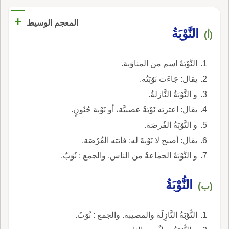
+
المعجم الوسيط
النَّوْبَةُ
(أ)
النَّوْبَةُ اسم من المناوَبة.
يقال: جَاءَت نَوْبَتُه.
و النَّوْبَةُ النَّازلةُ.
يقال: اعترته نَوْبَةٌ عصبيَّة، أو نَوْبة جُنُونٍ.
و النَّوْبَةُ الفُرصَة.
يقال: أصبح لا نَوْبةَ له: فاتته الفُرْصَة.
و النَّوْبَةُ الجماعةُ من الناس. والجمع : نُوَبٌ.
النُّوْبَةُ
(ب)
النُّوْبَةُ النَّازِلَة والمصيبة. والجمع : نُوَبٌ.