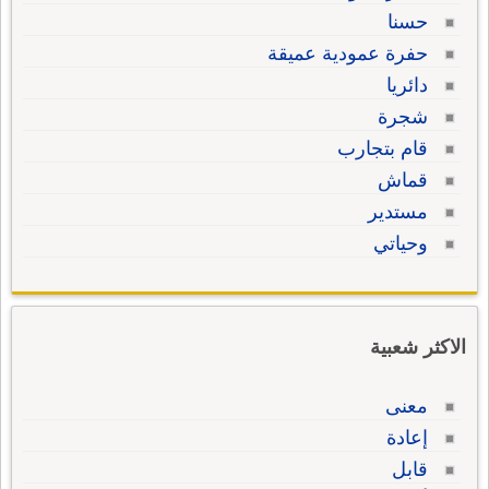
حسنا
حفرة عمودية عميقة
دائريا
شجرة
قام بتجارب
قماش
مستدير
وحياتي
الاكثر شعبية
معنى
إعادة
قابل