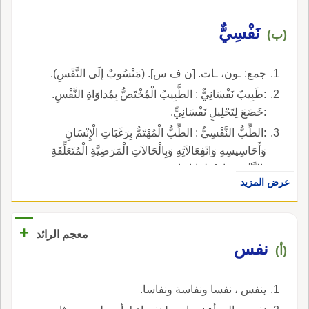
نَفْسِيٌّ
(ب)
جمع: ـون، ـات. [ن ف س]. (مَنْسُوبٌ إلَى النَّفْسِ).
:طَبِيبٌ نَفْسَانِيٌّ : الطَّبِيبُ الْمُخْتَصُّ بِمُداوَاةِ النَّفْسِ.
:خَضَعَ لِتَحْلِيلٍ نَفْسَانِيٍّ.
:الطِّبُّ النَّفْسِيُّ : الطِّبُّ الْمُهْتَمُّ بِرَغَبَاتِ الْإِنْسَانِ
وَأَحَاسِيسِهِ وَانْفِعَالاَتِهِ وَبِالْحَالاَتِ الْمَرَضِيَّةِ الْمُتَعَلِّقَةِ
بِالنَّفْسِ وَاضْطِرَابَاتِهَا.
عرض المزيد
+
معجم الرائد
نفس
(أ)
ينفس ، نفسا ونفاسة ونفاسا.