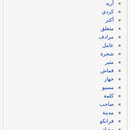
أريد
كردي
أكثر
متعلق
مرادف
عامل
شجرة
مثير
قماش
جهاز
مسيو
كلمة
صاحب
مدينة
فرانكو
مضاد