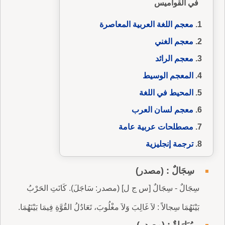
في القواميس
معجم اللغة العربية المعاصرة
معجم الغني
معجم الرائد
المعجم الوسيط
المحيط في اللغة
معجم لسان العرب
مصطلحات عربية عامة
ترجمة إنجليزية
سِجَالٌ : (مصدر)
سِجَالٌ - سِجَالٌ [س ج ل] (مصدر: سَاجَلَ). كَانَتِ الحَرْبُ
بَيْنَهُمَا سِجالاً : لاَ غَالِبَ وَلاَ مغْلُوبَ، تَعَادُلُ القُوَّةِ فِيمَا بَيْنَهُمَا.
مُبَارَاةٌ : (مصدر)