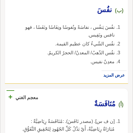
نفُسَ
(ب)
نفُسَ يَنفُس ، نفاسَةً ونُفوسًا ونِفَاسًا ونَفَسًا ، فهو
نافس ونَفِيس.
نفُس الشّيءُ كان عظيم القيمة.
نفُس الذّهبُ/ المعدنُ/ الحجرُ الكريمُ.
معدِنٌ نفيس.
عرض المزيد
+
معجم الغني
مُنَافَسَةٌ
(أ)
[ن ف س]. (مصدر نَافَسَ). :مُنَافَسَةٌ رِيَاضِيَّةٌ :
مُبَارَاةٌ رِيَاضِيَّةٌ، أَيْ بَذْلُ كَلِّ الجُهُودِ لِتَحْقِيقِ التَّفَوُّقِ.