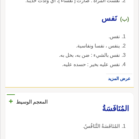
نفست المرأة : صارت [ نفساء ]، أي ولدت حديثا.
نَفس
(ب)
نفس.
ينفس ، نفسا ونفاسية.
نفس بالشيء : ضن به، بخل به.
نفس عليه بخير : حسده عليه.
عرض المزيد
+
المعجم الوسيط
المُنَافَسَةُ
المُنَافَسَةُ التَّنَافُسُ.