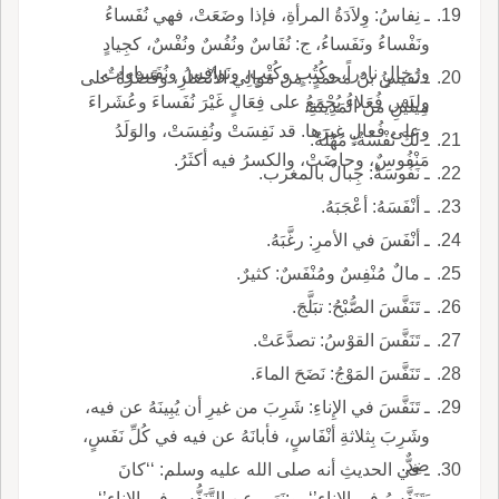
ـ نِفاسُ: وِلاَدَةُ المرأةِ، فإذا وضَعَتْ، فهي نُفَساءُ
ونَفْساءُ ونَفَساءُ، ج: نُفَاسٌ ونُفُسٌ ونُفْسٌ، كجِيادٍ
ورُخالٍ نادراً، وكُتُبٍ وكُتْبٍ، ونَوافِسُ ونُفَساواتٌ.
ـ نَفيسُ بنُ محمدٍ: من مَوالِي الأنْصَارِ، وقَصْرُهُ على
وليس فُعَلاءُ يُجْمَعُ على فِعَالٍ غَيْرَ نُفَساءَ وعُشَراءَ
مِيلَيْنِ من المَدِينَةِ.
وعلى فُعالٍ غيرَها. قد نَفِسَتْ ونُفِسَتْ، والوَلَدُ
ـ لَكَ نُفْسَةٌ: مُهْلَةٌ.
مَنْفُوسٌ، وحاضَتْ، والكسرُ فيه أكثَرُ.
ـ نَفُوسَةٌ: جِبالٌ بالمغرب.
ـ أنْفَسَهُ: أعْجَبَهُ.
ـ أنْفَسَ في الأمرِ: رغَّبَهُ.
ـ مالٌ مُنْفِسٌ ومُنْفَسٌ: كثيرٌ.
ـ تَنَفَّسَ الصُّبْحُ: تبَلَّجَ.
ـ تَنَفَّسَ القوْسُ: تصدَّعَتْ.
ـ تَنَفَّسَ المَوْجُ: نَضَحَ الماءَ.
ـ تَنَفَّسَ في الإِناءِ: شَرِبَ من غيرِ أن يُبِينَهُ عن فيه،
وشَرِبَ بِثلاثةِ أنْفَاسٍ، فأبانَهُ عن فيه في كُلِّ نَفَسٍ،
ضِدٌّ.
ـ في الحديثِ أنه صلى الله عليه وسلم: ‘‘كانَ
يَتَنَفَّسُ في الإِناء’‘، و:نَهَى عن التَّنَفُّسِ في الإِناء’‘.