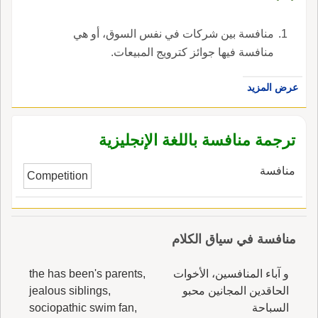
فيما بينهم مما يؤدي عادة إلى ارتفاع الأسعار.
والمنافسة حجر أساسي في نظام المبادرة الحرة إذ
منافسة بين شركات في نفس السوق، أو هي
يتنافس الناس على أحسن الجامعات وأحسن المهن
منافسة فيها جوائز كترويج المبيعات.
وإلى غير ذلك. وتشكل المنافسة حافزا قويا للفوز
والأداء الممتاز.
عرض المزيد
ترجمة منافسة باللغة الإنجليزية
منافسة
Competition
منافسة في سياق الكلام
و آباء المنافسين، الأخوات
the has been's parents,
الحاقدين المجانين محبو
jealous siblings,
السباحة
sociopathic swim fan,