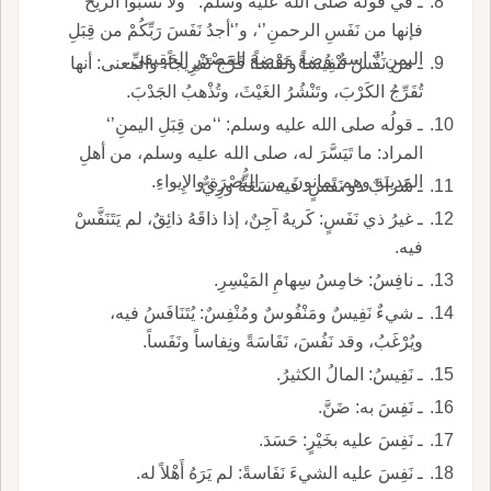
ـ في قوله صلى الله عليه وسلم: ‘‘ولا تَسُبُّوا الريح
فإنها من نَفَسِ الرحمنِ’‘، و’‘أجدُ نَفَسَ رَبِّكُمْ من قِبَلِ
اليمنِ’‘: اسمٌ وُضِعَ مَوْضِعَ المَصْدَرِ الحَقِيقيِّ.
ـ من نَفَّسَ تَنْفِيساً ونَفَساً: فَرَّجَ تَفْرِيجاً، والمعنى: أنها
تُفَرِّجُ الكَرْبَ، وتَنْشُرُ الغَيْثَ، وتُذْهبُ الجَدْبَ.
ـ قولُه صلى الله عليه وسلم: ‘‘من قِبَلِ اليمنِ’‘
المراد: ما تَيَسَّرَ له، صلى الله عليه وسلم، من أهلِ
المَدينَةِ وهم يَمانونَ من النُّصْرَةِ والإِيواءِ.
ـ شَرابٌ ذو نَفَسٍ: فيه سَعَةٌ ورِيٌّ.
ـ غيرُ ذي نَفَسٍ: كَريهٌ آجِنٌ، إذا ذاقَهُ ذائِقٌ، لم يَتَنَفَّسْ
فيه.
ـ نافِسُ: خامِسُ سِهامِ المَيْسِرِ.
ـ شيءٌ نَفِيسٌ ومَنْفُوسٌ ومُنْفِسٌ: يُتَنَافَسُ فيه،
ويُرْغَبُ، وقد نَفُسَ، نَفَاسَةً ونِفاساً ونَفَساً.
ـ نَفِيسُ: المالُ الكثيرُ.
ـ نَفِسَ به: ضَنَّ.
ـ نَفِسَ عليه بخَيْرٍ: حَسَدَ.
ـ نَفِسَ عليه الشيءَ نَفَاسةً: لم يَرَهُ أَهْلاً له.