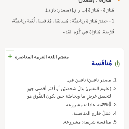
مُبَارَاةٌ - مُبَارَاةٌ [ب ر ي] (مصدر: بَارَى).
1 - حَضَرَ مُبَارَاةً رِيَاضِيَّةً : مُسَابَقَةً، مُنَافَسَةً، لُعْبَةً رِيَاضِيَّةً،
فُرْصَةً. مُبَارَاةٌ فِي كُرَةِ القَدَم
+
معجم اللغة العربية المعاصرة
مُنافَسة
(أ)
مصدر نافسَ/ نافسَ في.
(علوم النفس) بذلُ شخصَيْن أو أكثر أقصى جهدٍ
لتحقيق غرضٍ ما وبخاصَّة حين يكون التفُّوق هو
الهدف.
منافسَة عادلة/ مشروعة.
عَمَلٌ خارج المنافسة.
منافسة شريفة: مشروعة.