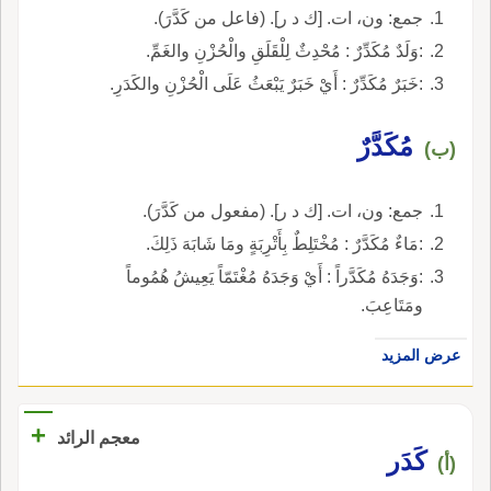
جمع: ون، ات. [ك د ر]. (فاعل من كَدَّرَ).
:وَلَدٌ مُكَدِّرٌ : مُحْدِثٌ لِلْقَلَقِ والْحُزْنِ والغَمِّ.
:خَبَرٌ مُكَدِّرٌ : أَيْ خَبَرٌ يَبْعَثُ عَلَى الْحُزْنِ والكَدَرِ.
مُكَدَّرٌ
(ب)
جمع: ون، ات. [ك د ر]. (مفعول من كَدَّرَ).
:مَاءٌ مُكَدَّرٌ : مُخْتَلِطٌ بِأَتْرِبَةٍ ومَا شَابَهَ ذَلِكَ.
:وَجَدَهُ مُكَدَّراً : أَيْ وَجَدَهُ مُغْتَمّاً يَعِيشُ هُمُوماً
ومَتَاعِبَ.
عرض المزيد
+
معجم الرائد
كَدَر
(أ)