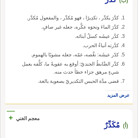
(ب)
كدَّرَ يكدِّر ، تكدِيرًا ، فهو مُكدِّر ، والمفعول مُكدَّر.
كدَّرَ الماءَ ونحوَه عكَّره، جعله غير صافٍ.
كدَّر عيشَه كسلُ أبنائه.
كدَّرته أنباءُ الحرب.
كدّر عيشَه: نغَّصه، غمّه، جعله مشوبًا بالهموم.
كدَّر الضَّابطُ الجنديّ: أوقع به عقوبةً ما، كلَّفه بعمل
شيءٍ مرهق جزاء خطأ حدث منه.
قضى مدَّة الحبس التكديريّ بصعوبة بالغة.
عرض المزيد
+
معجم الغني
مُكَدِّرٌ
(أ)