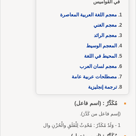
في القواميس
معجم اللغة العربية المعاصرة
معجم الغني
معجم الرائد
المعجم الوسيط
المحيط في اللغة
معجم لسان العرب
مصطلحات عربية عامة
ترجمة إنجليزية
مُكَدِّرٌ : (اسم فاعل)
(إسم فاعل من كَدَّرَ).
1 - وَلَدٌ مُكَدِّرٌ : مُحْدِثٌ لِلْقَلَقِ والْحُزْنِ وال
مُكَدَّرٌ : (اسم مفعول)