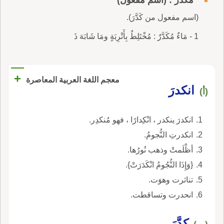
(اسم مفعول من كَدَّرَ).
1 - مَاءٌ مُكَدَّرٌ : مُخْتَلِطٌ بِأَتْرِبَةٍ ومَا شَابَهَ ذَ
+
معجم اللغة العربية المعاصرة
انكدرَ
(أ)
انكدرَ ينكدر ، انْكِدارًا ، فهو مُنكدِر.
انكدرتِ النُّجومُ.
أظْلَمتْ وذهب نُورُها.
{وَإِذَا النُّجُومُ انْكَدَرَتْ}.
تناثرت وهوَت.
انحدرت وتساقطت.
كدَّرَ