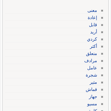
معنى
إعادة
قابل
أريد
كردي
أكثر
متعلق
مرادف
عامل
شجرة
مثير
قماش
جهاز
مسيو