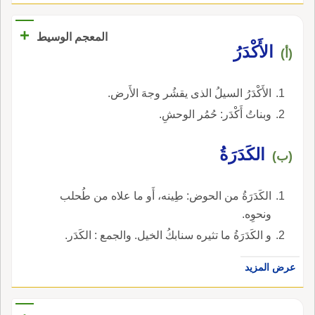
+
المعجم الوسيط
الأَكْدَرُ
(أ)
الأَكْدَرُ السيلُ الذى يقشُر وجهَ الأَرض.
وبناتُ أَكْدَر: حُمُر الوحشِ.
الكَدَرَةُ
(ب)
الكَدَرَةُ من الحوض: طِينه، أَو ما علاه من طُحلب
ونحوِه.
و الكَدَرَةُ ما تثيره سنابكُ الخيل. والجمع : الكَدَر.
عرض المزيد