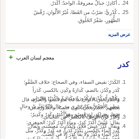
ـ أَكادِرُ: جبالٌ معروفةٌ، الواحدُ: أكْدَرُ.
ـ كُدْرِيُّ: ضَرْبٌ من القَطا، غُبْرُ الأَلْوانِ، رُقْشُ
الظُّهُورِ، صُفْرُ الحُلُوقِ.
عرض المزيد
+
معجم لسان العرب
كدر
الكَدَرُ: نقيض الصفاء، وفي الصحاح: خلاف الصَّفْوِ؛
كَدَر وكَدُرَ، بالضم، كَدارَةً وكَدِرَ، بالكسر، كَدَراً
وكُدُوراً وكُدْرَة وكُدُورَةً وكَدارَةً واكْدَرَّ؛ قال ابن
والكُدْرَةُ من الأَلوان: ما نَحا نَحوَ السوا والغُبْرَةِ، قال
مَطِيرٍ الأَسَدِيُّ وكائنْ تَرى من حال دُنْيا تَغَيَّرتْ وحالٍ
بعضهم: الكُدْرة في اللون خاصةً، والكُدُورة في
صَفا، بعد اكدِرارٍ، غَديرُه وهو أَكْدَرُ وكَدِرٌ وكَدِيرٌ؛
الماء والعيش والكَدَرُ في كلٍّ.
وكَدِرَ لونُ الرجل، بالكسر؛ عن اللحياني.
يقال: عَيْشٌ أَكْدَرُ كِدرٌ، وماء أَكدَرُ كَدِرٌ؛ الجوهري:
ويقال كَدُرَ عيش فلان وتَكَدَّرَتْ معيشته، ويقال:
كَدِرَ الماءُ بالكسر، يَكْدَرُ كَدَراً، فه كَدِرٌ وكَدْرٌ، مثل
كَدِرَ الماء وكَدُرَ ولا يقا كَدَرَ إِلا في الصبِّ.
فَخِذٍ وفَخْذٍ؛ وأَنشد ابن الأَعرابي لو كنتَ ماءً كنتَ