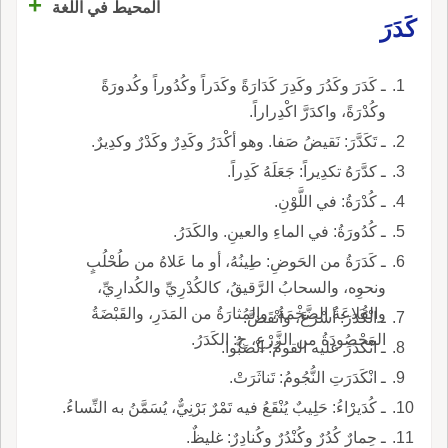
+
المحيط في اللغة
كَدَرَ
ـ كَدَرَ وكَدُرَ وكَدِرَ كَدَارَةً وكَدَراً وكُدُوراً وكُدورَةً
وكُدْرَةً، واكدَرَّ اكْدِراراً.
ـ تَكَدَّرَ: نَقيضُ صَفا. وهو أكْدَرُ وكَدِرٌ وكَدْرٌ وكدِيرٌ.
ـ كدَّرَهُ تكدِيراً: جَعَلَهُ كَدِراً.
ـ كُدْرَةُ: في اللَّوْنِ.
ـ كُدُورَةُ: في الماءِ والعينِ. والكَدَرُ.
ـ كَدَرَةُ من الحَوضِ: طِينُهُ، أو ما عَلاهُ من طُحْلُبٍ
ونحوِه، والسحابُ الرَّقيقُ، كالكُدْرِيِّ والكُدارِيِّ،
والقُلاعَةُ الضَّخْمَةُ، والمُثارَةُ من المَدَرِ، والقَبْضَةُ
ـ انْكَدَرَ: أسْرَعَ، وانْقَضَّ.
المَحْصُودَةُ من الزَّرْعِ، ج: الكَدَرُ.
ـ انْكَدَرَ عليه القومُ: انْصَبُّوا.
ـ انْكَدَرَتِ النُّجُومُ: تَناثَرَتْ.
ـ كُدَيرْاءُ: حَلِيبٌ يُنْقَعُ فيه تَمْرٌ بَرْنِيٌّ، يُسَمَّنُ به النِّساءُ.
ـ حِمارٌ كُدُرٌ وكُنْدُرٌ وكُنادِرٌ: غليظٌ.