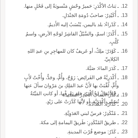
ـ بَناتُ الأكْدَرِ: حَميرُ وحْشٍ مَنْسوبَةٌ إلى فَحْلٍ منها.
ـ أُكَيْدِرٌ: صاحبُ دُومَةِ الجَنْدَلِ.
ـ كَدْراءُ: بلد باليمن، يُنْسَبُ إليه الأَديمُ.
ـ أَكْدَرُ: اسمٌ، والسَّيْلُ القاشِرُ لوَجْهِ الأرضِ، واسمُ
كَلْبٍ.
ـ كَوْدَرٌ: ملِكٌ، أو عَريفٌ كان للمهاجِرِ بنِ عبدِ اللهِ
الكِلابِيِّ.
ـ كَدَرَ الماءَ: صَبَّهُ.
ـ أَكْدَرِيَّةُ في الفَرائِض: زَوْجٌ، وأُمٌّ، وجَدٌّ، وأُخْتٌ لأَبٍ
وأُمٍّ، لُقِّبَتْ بها لأَنَّ عبدَ المَلِكِ بنَ مَرْوانَ سألَ عنها
رجُلاً يُقالُ له أكْدَرُ، فلم يَعْرِفْها، أو كانتِ المَيِّتَةُ
ـ كُدُرُّ: الشابُّ الحادِرُ الشديد.
تُسَمَّى أكْدَرِيَّة، أو لأِنَّها كَدَّرَتْ على زَيْدٍ.
ـ كُدارَةُ: الكُدادَةُ.
ـ مُنْكَدِرُ: فرسٌ لبني العَدَوِيَّةِ.
ـ طريقُ المُنْكَدِرِ: طَريقُ اليمامةِ إلى مكةَ.
ـ كَدْرُ: موضع قُرْبَ المدينةِ.