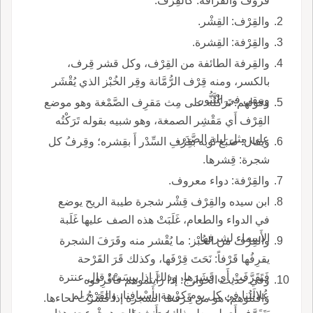
قُروفٌ والقُرافة: كالقِرْف.
والقِرْف: القِشْر.
والقِرْفة: القِشرة.
والقِرفة الطائفة من القِرْف، وكل قشر قِرف،
بالكسر، ومنه قِرْف الرُّمَّانة وقِر الخُبْز الذي يُقْشَر
ويبقى في التَّنُّور.
وقولهم: تَرَكْتُه على مِث مَقرِف الصَّمْغة وهو موضع
القِرْف أَي مَقْشِر الصمغة، وهو شبيه بقوله تَرَكْتُه
على مِثل ليلة الصَّدَر.
ويقال: صَبَغ ثوبه بقِرْفِ السِّدْر أَ بقِشره؛ وقِرفُ كل
شجرة: قِشرها.
والقِرْفة: دواء معروف.
ابن سيده والقِرْف قِشْر شجرة طيبة الريح يوضع
في الدواء والطعام، غَلَبَتْ هذه الصف عليها غَلَبة
الأَسماء لشرفها.
والقِرْف من الخُبْز: ما يُقْشر منه وقَرَفَ الشجرة
يقرِفُها قَرْفاً: نَحَتَ قِرْفَها، وكذلك قَرَ القَرْحة
فَتَقَرَّفَتْ أَي قَشَرَها، وذلك إذا يبِسَتْ؛ قال عنترة
وفي حديث الخوارج: إذا رأَيتموهم فاقْرِفوه
عُلالَتُنا في كل يومِ كريهة بأَسْيافِنا، والقَرْحُ لم
واقتلوهم؛ هو من قَرَفْتُ الشجرة إذا قَشَرْتَ لحاءها.