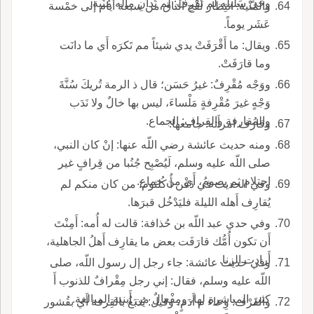
وحَيَّ سَليلُه لم تُقْرِفْ: لم تُدانِ ماله مُنْية.
والمُنْية: انتِظار لَقْح الناق من سبعة أَيام إلى خمْسة
عَشَر يوماً.
ويقال: ما أَقْرَفَتْ يدي شيئاً مم تَكرَه أَي ما دانَت
وما قارَفَتْ.
ووَجْه مُقْرِفٌ: غيرُ حَسَن؛ قال ذ الرمة تُريكَ سُنَّةَ
وَجْهٍ غيرَ مُقْرِفةٍ مَلْساءَ، ليس بها خالٌ ولا نَدَب
والمُقارفة والقِراف: الجماع.
وقارَف امرأَته: جامعها.
ومنه حديث عائشة رضي اللّه عنها: إنْ كان النبي،
صلى اللّه عليه وسلم، لَيُصْبِح جُنُبا من قِرافٍ غير
احتلام ثم يصومُ، أَي من جماع.
وفي الحديث في دَفْن أُ كُلثوم: من كان منكم لم
يُقارِف أَهله الليلة فليَدْخُل قبرَها.
وفي حدي عبد اللّه بن حُذافة: قالت له أُمه: أَمِنْتَ
أَن تكون أُمُّك قارَفَت بعض ما يقارِف أَهلُ الجاهلية،
أَرادت الزنا.
وفي حديث عائشة: جاء رجل إل رسول اللّه، صلى
اللّه عليه وسلم، فقال: إني رجل مِقْرافٌ للذنوب أَ
كثير المباشرة لها، ومِفْعالٌ من أَبنية المبالغة.
والقَرْف: وِعاء م أَدَمٍ، وقيل: يُدبَغُ بالقِرفة أَي بقُشور