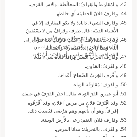
والمُقارَفةُ والقِرافُ: المخالَطة، والاس القَرَف.
وقارفَ فلانٌ الخطيئة أَي خالطها.
وقارف الشيءَ: دَاناه؛ ولا تكو المقارفة إلا في
الأَشياء الدنيّة؛ قال طرفة وقِرافُ من لا يَسْتَفِيقُ
دَعارَة يُعْدي، كما يُعْدي الصحيحَ الأَجْرَب وقال
وفي حديث الإفك: إنْ كُنْتِ قارَفْتِ ذنبا فتوبي إلى
النابغة وقارَفَتْ، وهْيَ لم تَجْرَبْ، وباعَ له من
اللّه، وهذا راجع إلى المُقاربة والمُداناة.
الفَصافِصِ بالنُّمِّيِّ سِفْسِير أَي قارَبَتْ أَنْ تَجْرَب.
وقارَفَ الجَرَب البعيرَ قِرافاً: داناه شيء منه.
والقَرَفُ: العَدْوى.
وأَقْرَف الجَرَبُ الصِّحاحَ: أَعْداها.
والقَرَف: مُقارَفَة الوَباء.
أَبو عمرو: القَرَ الوَباء، يقال: احذَر القَرَفَ في غنمك.
وقد اقْتَرَفَ فلان من مرض آ فلان، وقد أَقْرَفُوه
إقْرافاً: وهو أَن يأْتيهم وهم مَرْضَى فيُصيبَ ذلك.
وقارف فلان الغنم: رعى بالأَرض الوبيئة.
والقَرَف، بالتحريك: مدانا المرض.