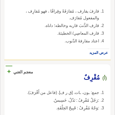
قارفَ يقارف ، مُقارَفَةً وقِرافًا ، فهو مُقارِف ،
والمفعول مُقارَف.
قارف الذَّنبَ قاربه وخالطه؛ داناه.
قارف المعاصِي/ الخطيئةَ.
اعتاد مقارفةَ الذّنوب.
عرض المزيد
+
معجم الغني
مُقْرِفٌ
(أ)
جمع: ـون، ـات. [ق ر ف]. (فاعل من أَقْرَفَ).
:رَجُلٌ مُقْرِفٌ : نَذْلٌ، خَسِيسٌ.
:وَجْهٌ مُقْرِفٌ : قَبِيحُ الخِلْقَةِ.