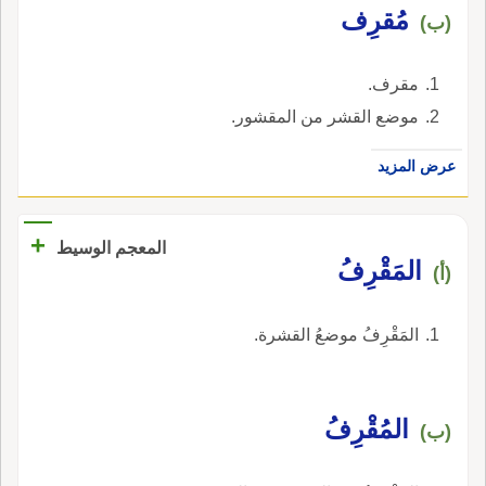
مُقرِف
(ب)
مقرف.
موضع القشر من المقشور.
عرض المزيد
+
المعجم الوسيط
المَقْرِفُ
(أ)
المَقْرِفُ موضعُ القشرة.
المُقْرِفُ
(ب)