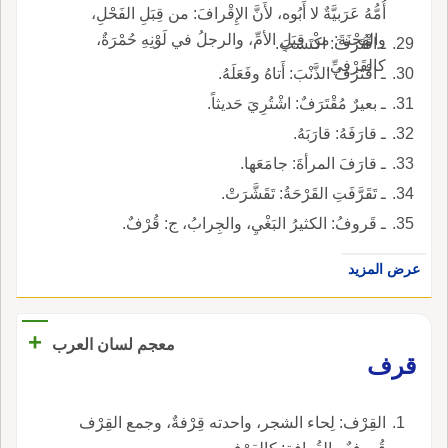
أُمُّهُ عَرَبيَّةٌ لا أَبُوه، لأَنَّ الإِقْرافَ: من قِبَلِ الفَحْلِ،
والهُجْنَةَ: من قِبَلِ الأمِّ، والرجلُ في لَوْنِهِ حُمْرَةٌ،
ـ اقْتَرَفَ: اكْتَسَبَ.
كالقَرْفِيِّ.
ـ اقْتَرَفَ الذَّنْبَ: أَتاهُ وفَعَلَهُ.
ـ بعيرٌ مُقْتَرَفٌ: اشْتُرِيَ حَديثاً.
ـ قارَفَهُ: قارَبَهُ.
ـ قارَفَ المرأةَ: جامَعَها.
ـ تَقَرَّفَتِ القَرْحَةُ: تَقَشَّرَتْ.
ـ قَروفُ: الكثيرُ البَغْيِ، والجِرابُ، ج: قُرْفٌ.
عرض المزيد
+
معجم لسان العرب
قرف
القِرْف: لِحاء الشجر، واحدته قِرْفةٌ، وجمع القِرْف