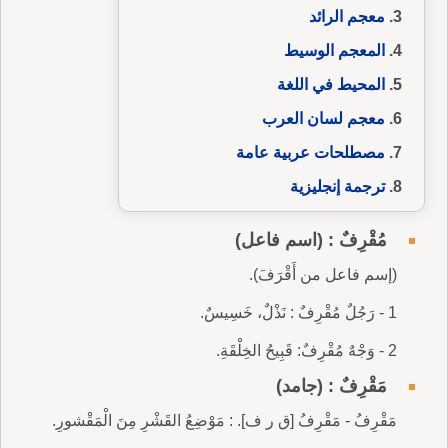
معجم الرائد
المعجم الوسيط
المحيط في اللغة
معجم لسان العرب
مصطلحات عربية عامة
ترجمة إنجليزية
مُقْرِفٌ : (اسم فاعل)
(إسم فاعل من أَقْرَفَ).
1 - رَجُلٌ مُقْرِفٌ : نَذْلٌ، خَسِيسٌ.
2 - وَجْهٌ مُقْرِفٌ: قَبِيحُ الخِلْقَةِ.
مَقْرِفٌ : (جامد)
مَقْرِفُ - مَقْرِفُ [ق ر ف]. : مَوْضِعُ القَشْرِ مِنَ الْمَقْشورِ.