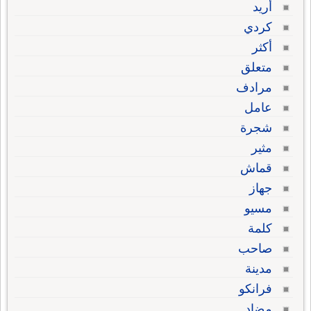
أريد
كردي
أكثر
متعلق
مرادف
عامل
شجرة
مثير
قماش
جهاز
مسيو
كلمة
صاحب
مدينة
فرانكو
مضاد