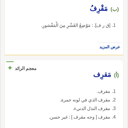
مَقْرِفُ
(ب)
[ق ر ف]. : مَوْضِعُ القَشْرِ مِنَ الْمَقْشورِ.
عرض المزيد
+
معجم الرائد
مَقرِف
(أ)
مقرف.
مقرف الذي في لونه حمرة.
مقرف النذل الدنيء.
مقرف [ وجه مقرف ] : غير حسن.