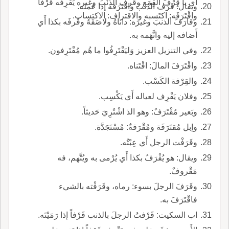
أَي يا قِرْفَ القِمَع وقَرف الذَّنْبَ وغيره يَقْرِفُه قَرْفاً
ويقال: قَرَف الذنبَ واقْتَرَفه إذا عمله.
واقْتَرَفَه: اكتَسبه والاقتراف: الاكتساب.
وقارَفَ الذنبَ وغيرَه: داناهُ ولاصَقَهُ وقَرفَه بكذا أَي
أَضافه إليه واتَّهَمه به.
وفي التنزيل العزيز وَليَقْتَرِفُوا ما هُم مُقْتَرِفون.
واقْتَرَفَ المالَ: اقْتَناه.
والقِرْفة الكَسْب.
وفلان يَقْرِف لعياله أَي يَكْسِب.
وبَعير مُقْتَرَفٌ: وهو الذ اشْتُرِيَ حَديثاً.
وإبل مُقتَرَفَة ومُقْرَفةٌ: مُسْتَجَدَّة.
وقَرَفْت الرجل أَي عِبْتُه.
ويقال: هو يُقْرَفُ بكذا أَي يُرْمى به ويُتَّهم، فه
مَقْروفٌ.
وقَرَفَ الرجلَ بسوء: رماه، وقَرَفْته بالشيء
فاقْتَرَفَ به.
اب السكيت: قَرْفتُ الرجلَ بالذنب قَرْفاً إذا رَمَيْتَه.