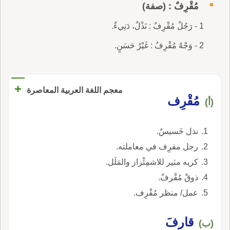
مُقْرِفٌ : (صفة)
1 - رَجُلٌ مُقْرِفٌ : نَذْلٌ، دَنِيءٌ.
2 - وَجْهٌ مُقْرِفُ : غَيْرُ حَسَنٍ.
+
معجم اللغة العربية المعاصرة
مُقْرِف
(أ)
نذل خَسيسٌ.
رجل مقرِف في معاملته.
كريه مثير للاشمِئْزاز والمَلَل.
ذوقٌ مُقْرفٌ.
عمل/ منظر مُقْرِف.
قارفَ
(ب)