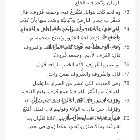
الرمان ويُتَّخذ فيه الخَلْع.
وه لحم يُتَّخذ بتوابِلَ فيُفْرَغُ فيه، وجمعه قُرُوف؛ قال
مُعقِّر ب حِمار البارِقيّ وذُبْيانيَّة وصَّت بنيها بأَنْ كذَبَ
القَراطِفُ والقُرُوف أَي عليكم بالقَراطِف والقُروف
وفي التهذيب: القَرْف شيء م جُلود يُعمل فيه الخَلْع،
فاغْنموها.
والخَلع: أَن يُؤخذ لحمُ الجَزُور ويُطبَخ بشحمه ثم
تُجعل فيه توابلُ ثم تُفْرغ في هذا الجلد.
وقال أَبو سعيد في قول كذَب القراطف والقروف
قال: القَرْف الأَديم، وجمعه قُروفٌ.
أَبو عمرو القُروف الأَدَم الحُمر، الواحد قَرْف.
قال: والقُروف والظُّروف بمعنً واحد.
وفي الحديث: لكل عَشْر من السرايا ما يَحْمِل
القِرافُ من التَّمْر القِراف: جمع قَرْف، بفتح القاف،
وهو وِعاء من جلد يُدْبَغ بالقِرْفة، وه قشور الرُّمان.
وقِرْفةُ: اسم رجل؛ قال أَلا أَبْلِغْ لديك بني سُوَيدٍ
وقِرْفةً، حين مالَ به الولاء وقولهم في المثل: أَمْنَعُ
من أُم قِرْفة؛ هي اسم امرأَة.
التهذيب: وف الحديث أَن جاريتين كانتا تُغَنِّيان بما
تقارَفَتْ به الأَنصارُ يو بُعاثٍ؛ هكذا رُوي في بعض
طرقه.