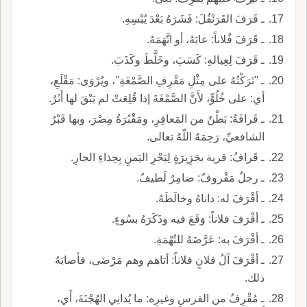
ـ قَرَفَ القَرَنْفُلَ: قَشَرَهُ بَعْدَ يُبْسِهِ.
ـ قَرَفَ فُلاناً: عابَهُ، أو اتَّهَمَهُ.
ـ قَرَفَ لِعِيالهِ: كَسَبَ، وخَلَّطَ وكَذَبَ.
ـ ''تَرَكْتُهُ على مِثْلِ مَقْرِفِ الصَّمْغَةِ''، ويُرْوَى: مَقْلَعِ،
أي: على خُلُوٍّ، لأَنَّ الصَّمْغَةَ إذا قُلِعَتْ لم يَبْقَ لها أَثَرٌ.
ـ قَرافَةُ: بَطْنٌ من المَعافِرِ، ومَقْبُرَةُ مِصْرَ، وبها قَبْرُ
الشافعيِّ، رَحِمَهُ اللّهُ تعالى.
ـ قَرافُ: قرية بجَزِيرَةٍ لِبَحْرِ اليَمنِ بِحِذاءِ الجارِ.
ـ رجلٌ مَقْروفٌ: ضامِرٌ لَطيفٌ.
ـ أقْرَفَ له: داناهُ وخالَطَهُ.
ـ أقْرَفَ فلاناً: وَقَعَ فيه وذَكَرَهُ بسُوءٍ.
ـ أقْرَفَ به: عَرَّضَهُ للتُهْمَةِ.
ـ أقْرَفَ آلُ فلانٍ فلاناً: أتاهم وهم مَرْضَى، فأصابَهُ
ذلك.
ـ مُقْرِفُ من الفرسِ وغيرِه: ما يُدانِي الهُجْنَةَ، أَي،