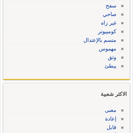
سفح
صاحي
غير زاه
كومبيوتر
متسم بالإعتدال
مهموس
وثق
يبطئ
الاكثر شعبية
معنى
إعادة
قابل