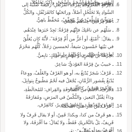
الصينِ، وجِسْمُهُ أشْحَمُ وأسْخَنُ، وأكْثَرُ تَخَلْخُلاً.
وطَعْمٍ حادٍّ حِرِّيفٍ.
ـ قِرْفَةُ المَعْروفَةُ بِقِرْفَةِ القَرَنْفُلِ: رَقيقَةٌ صُلْبَةٌ إلى
السَّوادِ بِلا تَخَلْخُلٍ أصْلاً، ورائحَتُها كالقَرَنْفُلِ، والكُلُّ
مُسَخِّنٌ مُلَطِّفٌ، مُدِرٌّ مُجَفِّفٌ، مُحَفِّظٌ باهِيٌّ.
ـ هُمْ قِرْفَتِي: عِنْدَهُم طَلِبَتي.
ـ سَلْهُم عن ناقَتِكَ فإِنَّهُم قِرْفَةٌ: تَجِدُ خَبَرَها عِنْدَهُم.
ـ يقالُ: ''أَمْنَعُ، أو أعَزُّ من أُمِّ قِرْفَةَ''، لأَنَّهُ كان يُعَلَّقُ
في بَيْتِها خَمْسونَ سَيفاً، لخمسينَ رَجُلاً، كُلُّهُم مَحْرَمٌ
لها زَوْجَةُ مالِكِ بنِ حُذَيْفَةَ بنِ بَدْرٍ.
ـ قِرْفَةُ بنُ بُهَيْسٍ، أو بَيْهَسٍ أو مالِكٍ: تابِعيٌّ.
ـ حَبيبُ بنُ قِرْفَةَ العَوْذيُّ: شاعِرٌ.
ـ قَرْفُ: شَجَرٌ يُدْبَغُ به، أو هو الغَرْفُ والغَلْفُ، ووِعاءٌ
يُدْبَغُ بِقُشور الرُّمَّانِ، يُجْعَلُ فيه لَحْمٌ مَطْبوخٌ بِتوابِلَ،
والأَحْمَرُ القانِئُ، كالأَقْرَفِ.
ـ قَرَفُ: الاسْمُ من المُقارَفَةِ والقِرافِ: للمُخالَطَةِ،
وداءٌ يَقْتُلُ البَعيرَ، والنُّكْسُ في المرَضِ، ومُقارَفَةُ
الوَباءِ والعَدْوى، والخَليقُ الجَديرُ، كالقِرْفِ.
ـ قَرَفُ من الأَراضي: المَحَمَّةُ.
ـ هو قَرِفٌ من كذا، وبكذا: قَمِنٌ، أو لا يقال قَرِفٌ ولا
قَرِيفٌ، بَلْ بالتَّحْريكِ فَقَطْ، ولا يُقالُ: ما أقْرَفَهُ، ولا
أقْرِفْ به، أو يُقالُ.
ـ قَرَفَ عليهم يَقْرِفُ: بَغَى.