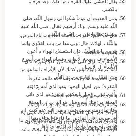
يقال: أَخْشى عليك القَرَف من ذلك، وقد قرِف،
بالكسر.
وفي الحديث أَن قوماً شكَوْا إلى رسول اللّه، صلى
اللّه عليه وسلم، وَباء أَرضهم فقال، صلى اللّه عليه
وسلم: تَحوَّلوا فإن من القَرَف التَّلَفَ.
قال اب الأَثير: القَرَف ملابسة الداء ومداناة المرض،
والتَّلَف الهلاك؛ قال: ولي هذا من باب العَدْوى وإنما
هو من باب الطِّبِّ، فإن استصلاح الهواء م أَعون
والقِرْفة: الهُجْنة.
الأَشياء على صحة الأَبدان، وفساد الهواء من أَسرع
والمُقْرِفُ: الذي دانى الهُجْنة من الفر وغيره الذي
الأَشْياء إل الأَسقام.
أُمه عربية وأَبوه ليس كذلك لأَن الإقْراف إنما هو من
قِبَ الفَحْل، والهُجْنَة من قِبَل الأُم.
وفي الحديث: أَنه رَكِبَ فرساً لأَب طلحة مُقْرِفاً؛
المُقْرِفُ من الخيل الهَجين وهو الذي أُمه بِرْذَوْنة
وأَبوه عَربي، وقيل بالعكْس، وقيل: هو الذي دانى
وأَقْرَفَ الرجلُ وغيره: دَنا م الهُجْنَة.
الهجنة من قِبَل أَبيه وقيل: هو الذي دانى الهجنة
والمُقْرِف أَيضاً: النَّذْل؛ وعليه وُجّه قوله فإن يَكُ
وقارَبَها؛ ومنه حديث عمر، رضي اللّه عنه كتَبَ إلى
إقْرافٌ فَمِنْ قِبَلِ الفَحْل وقالوا: ما أَبْصَرَتْ عَيْني ولا
أَبي موسى في البَراذين: ما قارَفَ العِتاق منها
أَقْرَفَتْ يدي أَي ما دنَتْ منه، ول أَقْرَفْتُ لذلك أَي ما
وأَقْرَفَ له أَ داناه؛ قال ابن بري: شاهده قول ذي
فاجعل له سهما واحداً، أَي قارَبَها وداناها.
دانيتُه ولا خالطت أَهله.
الرمة نَتوج، ولم تُقْرِفْ لِما يُمْتَنى له إذا نُتِجَتْ ماتَتْ