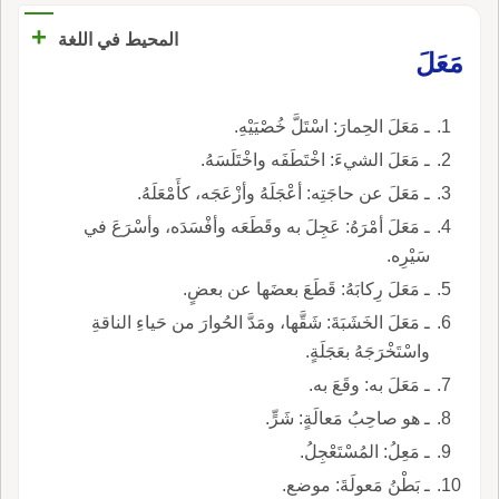
+
المحيط في اللغة
مَعَلَ
ـ مَعَلَ الحِمارَ: اسْتَلَّ خُصْيَيْهِ.
ـ مَعَلَ الشيءَ: اخْتَطَفَه واخْتَلَسَهُ.
ـ مَعَلَ عن حاجَتِه: أعْجَلَهُ وأزْعَجَه، كأَمْعَلَهُ.
ـ مَعَلَ أمْرَهُ: عَجِلَ به وقَطَعَه وأفْسَدَه، وأسْرَعَ في
سَيْرِه.
ـ مَعَلَ رِكابَهُ: قَطَعَ بعضَها عن بعضٍ.
ـ مَعَلَ الخَشَبَةَ: شَقَّها، ومَدَّ الحُوارَ من حَياءِ الناقةِ
واسْتَخْرَجَهُ بعَجَلَةٍ.
ـ مَعَلَ به: وقَعَ به.
ـ هو صاحِبُ مَعالَةٍ: شَرٍّ.
ـ مَعِلُ: المُسْتَعْجِلُ.
ـ بَطْنُ مَعولَةَ: موضع.