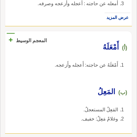
أمعله عن حاجته : أعجله وأزعجه وصرفه.
عرض المزيد
+
المعجم الوسيط
أَمْعَلَهُ
(أ)
أَمْعَلَهُ عن حاجته: أَعجله وأَزعجه.
المَعِلُ
(ب)
المَعِلُ المستعجلُ.
وغلامٌ مَعِلٌ: خفيف.