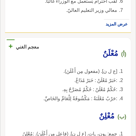
لقب احترام يُستعمل مع الوزراء غالبًا.
معالي وزير التعليم العاليّ.
عرض المزيد
+
معجم الغني
مُعْلَنٌ
(أ)
[ع ل ن]. (مفعول مِن أَعْلَنَ).
:خَبَرٌ مُعْلَنٌ : خَبَرٌ مُذَاعٌ.
:حُكْمٌ مُعْلَنٌ : حُكْمٌ مُصَرَّحٌ بِهِ.
:حَرْبٌ مُعْلَنَةٌ : مَكْشُوفَةٌ لِلْعَامِّ والخَاصِّ.
مُعْلِنٌ
(ب)
جمع: ـون، ـات. [ع ل ن]. (فاعل مِن أَعْلَنَ). :مُعْلِنُ