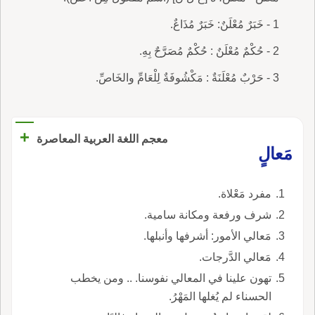
1 - خَبَرٌ مُعْلَنٌ: خَبَرٌ مُذَاعٌ.
2 - حُكْمٌ مُعْلَنٌ : حُكْمٌ مُصَرَّحٌ بِهِ.
3 - حَرْبٌ مُعْلَنَةٌ : مَكْشُوفَةٌ لِلْعَامِّ والخَاصِّ.
+
معجم اللغة العربية المعاصرة
مَعالٍ
مفرد مَعْلاة.
شرف ورفعة ومكانة سامية.
مَعالي الأمور: أشرفها وأنبلها.
مَعالي الدَّرجات.
تهون علينا في المعالي نفوسنا. .. ومن يخطب
الحسناء لم يُغلها المَهْرُ.