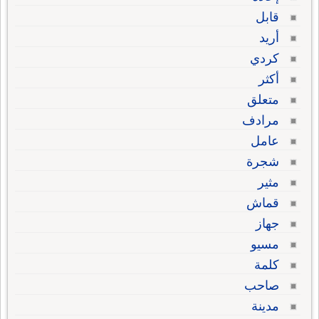
قابل
أريد
كردي
أكثر
متعلق
مرادف
عامل
شجرة
مثير
قماش
جهاز
مسيو
كلمة
صاحب
مدينة