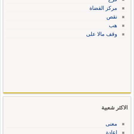
مركز القضاة
نقص
هب
وقف مالا على
الاكثر شعبية
معنى
إعادة