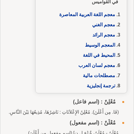
في القواميس
معجم اللغة العربية المعاصرة
معجم الغني
معجم الرائد
المعجم الوسيط
المحيط في اللغة
معجم لسان العرب
مصطلحات مالية
ترجمة إنجليزية
مُعْلِنٌ : (اسم فاعل)
(فَا. مِن أَعْلَنَ). مُعْلِنُ الإِعْلاَنَاتِ : نَاشِرُهَا، مُذِيعُهَا بَيْنَ النَّاسِ.
مُعْلَنٌ : (اسم مفعول)
مُعْلَنٌ - مُعْلَنٌ، ةٌ [ع ل ن] (اسم مفعول مِن أَعْلَنَ).