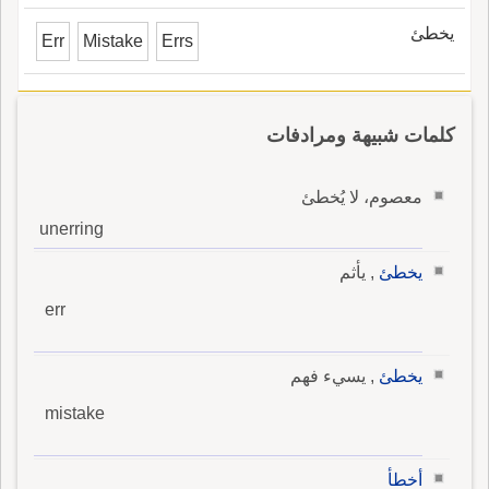
يخطئ
Err
Mistake
Errs
كلمات شبيهة ومرادفات
معصوم، لا يُخطئ
unerring
يخطئ
, يأثم
err
يخطئ
, يسيء فهم
mistake
أخطأ