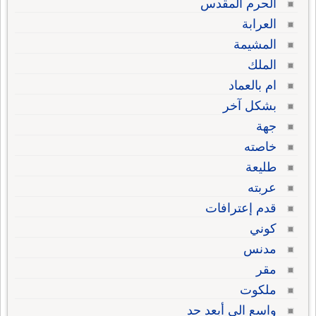
الحرم المقدس
العرابة
المشيمة
الملك
ام بالعماد
بشكل آخر
جهة
خاصته
طليعة
عربته
قدم إعترافات
كوني
مدنس
مقر
ملكوت
واسع الى أبعد حد