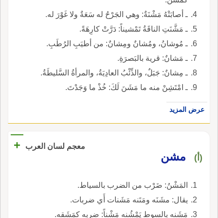
ـ أصابَتْهُ مَشْنَةٌ: وهي الجَرْحُ له سَعَةٌ ولا غَوْرَ له.
ـ مَشَّنَتِ الناقَةُ تَمْشيناً: دَرَّتْ كارِهَةً.
ـ مُوشانُ، ومُشانٌ ومِشانٌ: من أطيَبِ الرُطَبِ.
ـ مَشانٌ: قرية بالبَصرَةِ.
ـ مِشانٌ: جَبَلٌ، والذِّئْبُ العادِيَةُ، والمرأةُ السَّليطَةُ.
ـ امْتَشِنْ منه ما مَشَنَ لَكَ: خُذْ ما وَجَدْتَ.
عرض المزيد
+
معجم لسان العرب
مشن
(أ)
المَشْنُ: ضَرْب من الضرب بالسياط.
يقال: مشَنَه ومَتَنه مَشَنات أَي ضربات.
مَشَنه بالسوط يَمْشُنه مَشْناً: ضربه كمَشَقه.