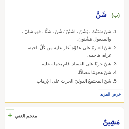
شَنَّ
(ب)
شَنَّ شَنَنْتُ ، يَشُنّ ، اشْنُنْ / شُنَّ ، شَنًّا ، فهو شانّ ،
والمفعول مَشْنون.
شَنَّ الغارةَ على عدُوِّه أغار عليه من كُلِّ ناحية،
غزاه، هاجمه.
شنّ حربًا على الفساد: قام بحملة عليه.
شَنّ هجومًا مضادًّا.
شَنّ المجتمعُ الدوليّ الحربَ على الإرهاب.
عرض المزيد
+
معجم الغني
مَشِينٌ