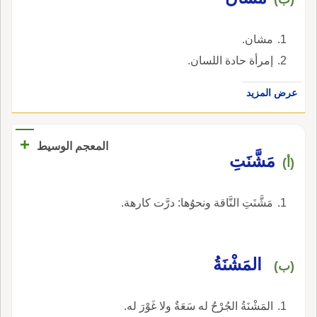
مشان.
إمرأة حادة اللسان.
عرض المزيد
+
المعجم الوسيط
مَشَّنَتِ
(أ)
مَشَّنَتِ النَّاقة ونحوُها: درَّت كارهة.
المَشْنَةُ
(ب)
المَشْنَةُ الجُرْحُ له سَعَةٌ ولا غَوْرَ له.