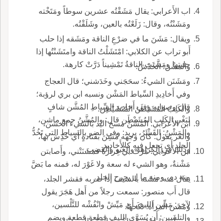
اب الأَعرابي: يقال مَشَقْتُه عشرين سوطاً ومَتَخْته
ومَشَنْتُه، وقال: زَلَعْتُه بالعين، وشَلَقْتُه.
ويقال: مَشَنَ ما في ضرْعِ الناقة ومَشَقه إذا حلب
أَبو تراب عن الكلابي: امْتَشَلْتُ الناقة وامتَشَنْتُها إذا
حلبتها ومَشَّنَتِ الناقةُ تَمْشِيناً دَرَّتْ كارهة.
والمَشْنُ: الخَدْشُ.
ومَشَنَن الشيءُ: سحَجَني وخَدَشني؛ قال العجاج
وفي أَخادِيدِ السِّياط المَشْن ونسبه ابن بري لرؤبة؛
قال وصوابه وفي أَخادِيدِ السِّياطِ المُشَّن شافٍ
والكَلِبُ المُشَيْطَنُ المُتَشَيْطِن.
لبَغْيِ الكَلِب المُشَيْطَن قال: والمُشَّنُ جمع ماشن،
ابن الأَعرابي: المَشْنُ مسح اليد بالشيء الخشن،
والمَشْنُ: القَشْرُ، يريد: وفي الضر بالسياط التي تَخُدُّ
والعر تقول: كأَن وجهه مُشِنَ بقَتادةٍ أَي خُدِش بها،
الجلد أَي تجعل فيه كالأَخاديد.
وذلك في الكراهة والعُبو والغضب.
ابن الأَعرابي: مَرَّتْ بي غِرارَةٌ فمَشَنَتْني، وأَصابتن
مَشْنةٌ، وهو الشيء له سعة ولا غَوْرَ له، فمنه ما بَضَّ
منه دم، ومنه ما ل يجرح الجلد.
يقال منه: مَشَنه بالسيف إذا ضربه فقشر الجلد،
قال أَب منصور: سمعت رجلاً من أَهل هَجَرَ يقول
لآخر: مَشِّنِ الليفَ أَي مَيِّشْ وانْفُشْه للتَّلْسين،
ومَشَنَ المرأَة: نكحها.
والتلسين: أَن يُسَوَّى الليف قطعة قطعة ويضم