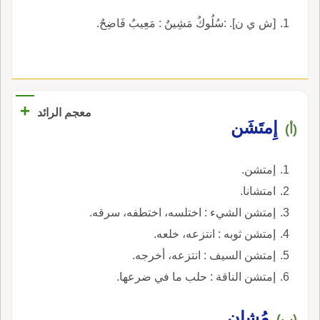
[ش ي ن]. :سُلُوكٌ مَشِينٌ : مَعِيبٌ فَاضِحٌ.
+
معجم الرائد
إِمتَشَن
(أ)
إمتشن.
امتشانا.
إمتشن الشيء : اختلسه، اختطفه، سرقه.
إمتشن ثوبه : انتزعه، خلعه.
إمتشن السيف : انتزعه، أخرجه.
إمتشن الناقة : حلب ما في ضرعها.
مُشان
(ب)