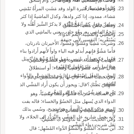
وكانت أُمُّ إِسمعيل أَمة، وهي هاجَر، وأُمّ إِسحق
حُرَّة، وهي سارةُ.
وامرأَة ماشيةٌ: كثيرة الولد وقد مَشَتِ المرأَةُ تَمْشِي
مَشاء، ممدود، إِذا كثر ولدها، وكذل الماشيةُ إِذا كثر
نسلها؛ وقول كثير يَمُجُّ النَّدَى لا يذكرُ السَّيرَ أَهْلُه ولا
ومَشَى بطنُ مَشْياً: اسْتَطْلَق.
يَرْجِعُ الماشِي به، وهْوَ جادِب يعني بالماشِي الذي
والمَشِيُّ والمَشِيَّة: اسم الدواء.
يَسْتَقْرِيه؛ التفسير لأَبي حنيفة.
وشربت مَشِيّا ومَشُوًّا ومَشْواً، الأَخيرتان نادرتان،
فأَما مَشُوٌّ فإِنهم أَبدلو فيه الياء واواً لأَنهم أَرادوا بناء
فَعُول فكرهوا أَن يلتبس بفَعِيل وأَمَّا مَشْوٌ فإِنَّ مثل
التهذيب والمَشاء، ممدود، وهو المَشُوُّ والمَشِيُّ،
هذا إِنما يأْتي على فَعُول كالقَيُوء.
يقال: شَرِبت مَشُوًّ ومَشِيًّا ومَشاء؛ أَو استطلاقُ
البطن، والفعل اسْتَمْشَى إِذا شَرِب المَشِيَّ، والدَّواء
وفي حديث أَسماء: قال لها بِم تَسْتَمْشِين أَي بمَ
يُمْشِيه.
تُسْهِلِينَ بَطْنَكِ؟قال: ويجوز أَن يكون أَراد المَشْي الذ
يَعْرِض عند شُرْب الدواء إِلى المَخْرج.
ابن السكيت: شربت مَشُوًّا ومَشا ومَشِيّاً، وهو
الدواء الذي يُسهل مثل الحَسُوَّ والحَساء؛ قاله بفت
الميم وذكر المَشِيَّ أَيضاً، وهو صحيح، وسُمي بذلك
ويقال اسْتَمْشَيْتُ وأَمْشاني الدَّواء.
لأَنه يحمل شاربه عل المَشْي والتَّرَدُّد إِلى الخلاء، ولا
وفي الحديث: خير ما تداوَيْتم ب المَشِيُّ.
تقل شربت دواء المَشْيِ.
ابن سيده: المَشْوُ والمَشُوُّ الدَّواء المُسْهِل؛ قال