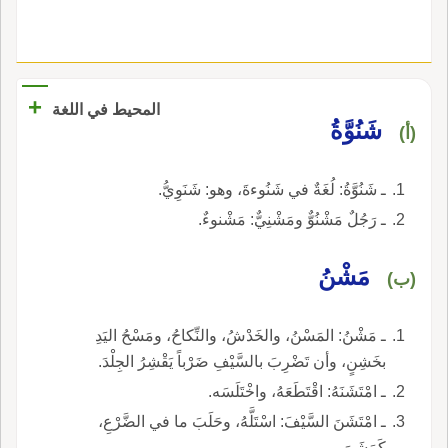
+
المحيط في اللغة
شَنُوَّةُ
(أ)
ـ شَنُوَّةُ: لُغَةٌ في شَنُوءةَ، وهو: شَنَوِيُّ.
ـ رَجُلٌ مَشْنُوٌّ ومَشْنِيٌّ: مَشْنوءٌ.
مَشْنُ
(ب)
ـ مَشْنُ: المَسْنُ، والخَدْشُ، والنِّكاحُ، ومَسْحُ اليَدِ
بخَشِنٍ، وأن تَضْرِبَ بالسَّيْفِ ضَرْباً يَقْشِرُ الجِلْدَ.
ـ امْتَشَنَهُ: اقْتَطَعَهُ، واخْتَلَسَه.
ـ امْتَشَنَ السَّيْفَ: اسْتَلَّهُ، وحَلَبَ ما في الضَّرْعِ،
كَمَشَنَ.