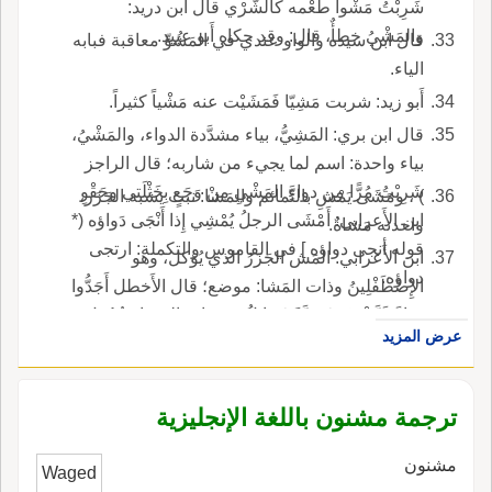
شَرِبْتُ مَشْواً طَعْمه كالشَّرْي قال ابن دريد:
والمَشْيُ خطأٌ، قال: وقد حكاه أَبو عبيد.
قال ابن سيده والواو عندي في المَشُوِّ معاقبة فبابه
الياء.
أَبو زيد: شربت مَشِيّا فَمَشَيْت عنه مَشْياً كثيراً.
قال ابن بري: المَشِيُّ، بياء مشدَّدة الدواء، والمَشْيُ،
بياء واحدة: اسم لما يجيء من شاربه؛ قال الراجز
شَرِبْتُ مُرًّا مِن دواءِ المَشْيِ مِنْ وَجَعٍ بِخَثْلَتي وحَقْوِ
) ، ومَشَى يَمْشِ بالنَّمائم والمَشا: نبت يشبه الجَزَر،
ابن الأَعرابي: أَمْشَى الرجلُ يُمْشِي إِذا أَنْجَى دَواؤه (*
واحدته مَشاةٌ.
قوله أنجى دواؤه ] في القاموس والتكملة: ارتجى
ابن الأَعرابي: المَش الجَزَرُ الذي يُؤكل، وهو
دواؤه.
الإِصْطَفْلِينُ وذات المَشا: موضع؛ قال الأَخطل أَجَدُّوا
نَجاءً غَيَّبَتْهُمْ، عَشِيَّةً خَمائِلُ من ذاتِ المَشا وهُجُول.
عرض المزيد
ترجمة مشنون باللغة الإنجليزية
مشنون
Waged