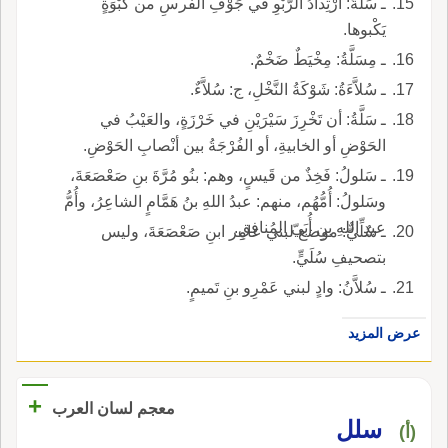
ـ سَلَّةُ: ارْتِدادُ الرَّبْوِ في جَوْفِ الفرسِ من كَبْوَةٍ
يَكْبوها.
ـ مِسَلَّةُ: مِخْيَطٌ ضَخْمٌ.
ـ سُلاَّءَةُ: شَوْكَةُ النَّخْلِ، ج: سُلاَّءٌ.
ـ سَلَّةُ: أن تَخْرِزَ سَيْرَيْنِ في خَرْزَةٍ، والعَيْبُ في
الحَوْضِ أو الخابيةِ، أو الفُرْجَةُ بين أنْصابِ الحَوْضِ.
ـ سَلولُ: فَخِذٌ من قَيسٍ، وهم: بنُو مُرَّةَ بنِ صَعْصَعَةَ،
وسَلولُ: أُمُّهُم، منهم: عبدُ اللهِ بنُ هَمَّامٍ الشاعِرُ، وأُمُّ
عبدِ اللهِ بنِ أُبَيّ المُنافِقِ.
ـ سُلِّيٌّ: موضع لبني عامِر ابنِ صَعْصَعَةَ، وليس
بتصحيفِ سُلَيٍّ.
ـ سُلاَّنُ: وادٍ لبني عَمْرِو بنِ تَميمٍ.
عرض المزيد
+
معجم لسان العرب
سلل
(أ)