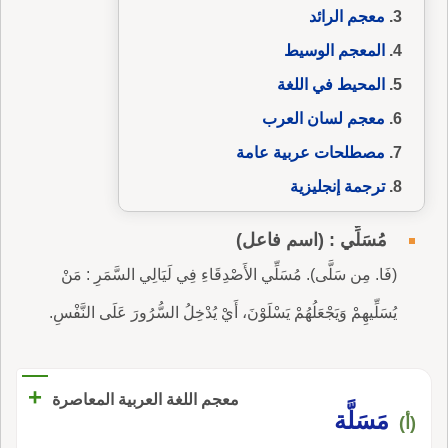
معجم الرائد
المعجم الوسيط
المحيط في اللغة
معجم لسان العرب
مصطلحات عربية عامة
ترجمة إنجليزية
مُسَلِّي : (اسم فاعل)
(فَا. مِن سَلَّى). مُسَلِّي الأَصْدِقَاءِ فِي لَيَالِي السَّمَرِ : مَنْ
يُسَلِّيهِمْ وَيَجْعَلُهُمْ يَسْلَوْنَ، أَيْ يُدْخِلُ السُّرُورَ عَلَى النَّفْسِ.
+
معجم اللغة العربية المعاصرة
مَسَلَّة
(أ)