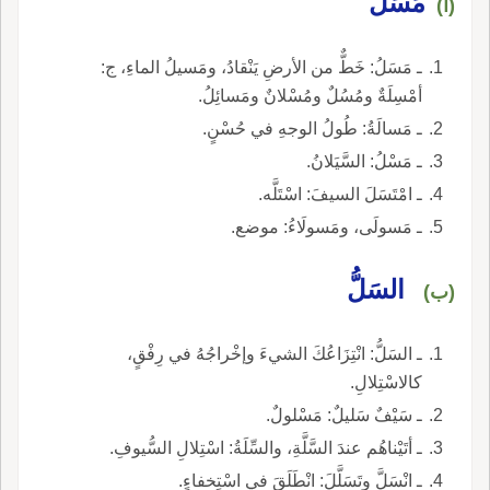
مَسَلُ
(أ)
ـ مَسَلُ: خَطٌّ من الأرضِ يَنْقادُ، ومَسيلُ الماءِ، ج:
أمْسِلَةٌ ومُسُلٌ ومُسْلانٌ ومَسائِلُ.
ـ مَسالَةُ: طُولُ الوجهِ في حُسْنٍ.
ـ مَسْلُ: السَّيَلانُ.
ـ امْتَسَلَ السيفَ: اسْتَلَّه.
ـ مَسولَى، ومَسولَاءُ: موضع.
السَلُّ
(ب)
ـ السَلُّ: انْتِزَاعُكَ الشيءَ وإخْراجُهُ في رِفْقٍ،
كالاسْتِلالِ.
ـ سَيْفٌ سَليلٌ: مَسْلولٌ.
ـ أتَيْناهُم عندَ السَّلَّةِ، والسِّلَةُ: اسْتِلالِ السُّيوفِ.
ـ انْسَلَّ وتَسَلَّلَ: انْطَلَقَ في اسْتِخفاءٍ.