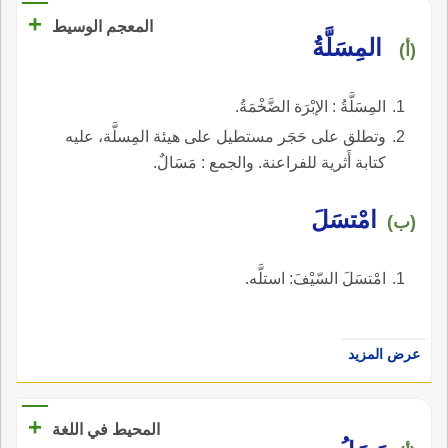
+
المعجم الوسيط
المِسَلَّةُ
(أ)
المِسَلَّةُ : الإبْرَة الضَّخْمَةُ.
وتطلق على حَجَر مستطيل على هيئة المِسلَّة، عليه
كتابة أَثرية للفراعنة. والجمع : مَسَالٌ.
امْتسَلَ
(ب)
امْتسَلَ السّيْفَ: استلَّه.
عرض المزيد
+
المحيط في اللغة