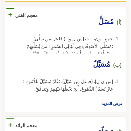
+
معجم الغني
مُسَلٍّ
(أ)
جمع: ـون، ـات.[س ل و]. ( فاعل مِن سَلَّى).
:مُسَلِّي الأَصْدِقَاءِ فِي لَيَالِي السَّمَرِ : مَنْ يُسَلِّيهِمْ
وَيَجْعَلُهُمْ يَسْلَوْنَ، أَيْ يُدْخِلُ السُّرُورَ عَلَى النَّفْسِ.
مُسَيِّلٌ
(ب)
[س ي ل]. (فاعل مِن سَيَّلَ). :غَازٌ مُسَيِّلٌ للدُّمُوعِ :
غَازٌ يُسَيِّلُ الدُّمُوعَ، أَيْ يَجْعَلُهَا تَنْهَمِرُ وَتَتَدَفَّقُ.
عرض المزيد
+
معجم الرائد