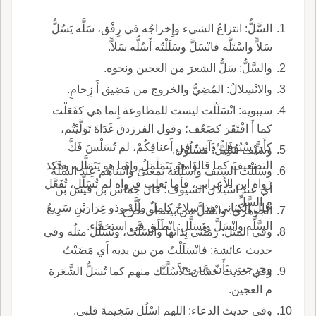
السَّلُّ: انتزاعُ الشيء وإِخراجُه في رِفْق، سَلَّه يَسُلُّ
سَلاًّ واسْتَلَّه فانْسَلَّ وسَلَلْتُه أَسُلُّه سَلاًّ.
والسَّلُّ: سَلُّ الشعرَ من العجين ونحوه.
والانْسِلالُ: المُضِيُّ والخروج من مَضِيق أَ زِحامٍ.
سيبويه: انْسَلَلْت ليست للمطاوعة إِنما هي كفَعَلْت
كما أَ افْتَقَرَ كضَعُف؛ وقول الفرزدق غَدَاةَ تَوَلَّيْتُم،
كأَنَّ سُيُوُفَكُ ذَآنِينُ في أَعناقِكُمْ، لم تُسَلْسَ فَكَّ
وسَيْف سَلِيلٌ: مَسْلُول.
التضعيفَ كما قالوا هو يَتَمَلْمَلُ وإِنما هو يَتَمَلَّل، وهكذ
وسَللْت السيف وأَسْلَلْته بمعنىً وأَتيناهم عِنْدَ السَّلَّة
رواه ابن الأَعرابي، فأَما ثعلب فرواه لم تُسَلَّل، تُفَعَّل
أَي عند اسْتِلال السيوف؛ قال حِمَاس بن قيس بن
م السَّلِّ.
خال الكناني هذا سِلاحٌ كامِلٌ وأَلَّهْ وذو غِرَارَيْنِ سَرِيعُ
الجوهري: وانْسَلَّ من بينه أَي خرج.
السَّلَّه وانْسَلَّ وتَسَلَّل: انْطَلَق في استخفاء.
وفي المثل: رَمَتْني بِدائها وانْسَلَّتْ، وتَسَلَّل مثلُه وفي
حديث عائشة: فانْسَلَلْتُ من بين يديه أَي مَضَيْتُ
وخرجت بتَأَنّ وتدريج.
وفي حديث حَسَّان: لأَسُلَّنَّك منهم كما تُسَلُّ الشَّعَرة
م العجين.
وفي حديث الدعاء: اللهم اسْلُل سَخِيمةَ قلبي.