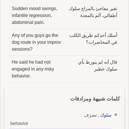
ورأَيت في حاشية: وسَلُولُ جَدّة عبد الله بن أُبَيٍّ
المُنافق.
تغير مفاجئ بالمزاج سلوك
Sudden mood swings,
أطفالي، ألم بالمعدة
infantile regression,
abdominal pain.
أسلك أحدكم طريق الكلب
Any of you guys go the
في المحاضرات؟
dog route in your improv
sessions?
قال أنه لم يتورط بأي
He said he had not
سلوك خطير
engaged in any risky
behavior.
كلمات شبيهة ومرادفات
سلوك
, تصرَف
behavior