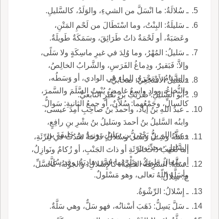
ـ سُلالَةُ: ما انْسَلَّ من الشيءِ، والوَلَدُ، كالسَّليلِ.
ـ سَليلَةُ: البِنْتُ، وما اسْتَطَالَ من لَحْمِ المَتْنِ،
وعَصَبَةٌ، أو لَحْمَةٌ ذاتُ طَرَائِقَ، وسَمَكَةٌ طَويلَةٌ.
ـ سَليلُ: المُهْرُ، وما وُلِدَ في غيرِ ماسِكَةٍ ولا سَلًى،
وإلاَّ: فَبَقيرٌ، ودِماغُ الفَرَسِ، والشَّرابُ الخالِصُ،
والسَّنامُ، ومَجْرَى الماءِ في الوادي، أو وَسَطُه،
ـ سَليلُ الأَشْجَعِيُّ: صحابيٌّ.
والنُّخاعُ، ووادٍ واسِعٌ غامِضٌ يُنْبِتُ السَّلَمَ والسَّمرَ،
ـ أبو السَّليلِ: ضُرَيْبُ بنُ نُقَيْرٍ التابعيُّ.
كالسالِّ، وجَمْعُهما: سُلاَّنٌ، أو جمعُ الثانيةِ: سَوالُّ.
ـ عبدُ اللهِ بنُ إياد، وأحمدُ بنُ صاحِبِ آمِدَ عيسى،
وابنُه السَّليلُ بنُ أحمدَ وسَليلُ بنُ بشْرِ بنِ رافِعٍ،
وعبدُ اللهِ بنُ يَحْيَى بنِ سَليلٍ، وزيدُ بنُ خَليفَةَ بنِ
ـ سَلَّةُ وسِـلُّ وسُـلُّ وسُلالُ: قَرْحَةٌ تَحْدُثُ في الرِّئَةِ،
السَّليلِ: محدِّثونَ.
إما تُعْقِبُ ذاتَ الرِّئَةِ أو ذاتَ الجَنْبِ، أو زُكامٌ ونَوازِلُ،
أو سُعالٌ طويلٌ، وتَلْزَمُها حُمَّى هادِيَةٌ. وقد سُلَّ،
ـ سَلَّةُ: السَّرِقَةُ الخَفِيَّةُ، كالإِسْلالِ، والجونَةُ، كالسَّلِّ،
وأسَلَّهُ اللّهُ تعالى، وهو مَسْلولٌ.
ج: سِلالٌ.
ـ إِسْلالُ: الرِّشْوَةُ.
ـ سَلَّ يَسِلُّ: ذَهَبَ أسْنانُه، فهو سَلٌّ، وهي سَلَّةٌ.