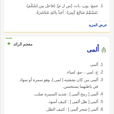
جمع: ـون، ـات. [س ل م]. (فاعل مِن اِسْتَلَمَ).
:مُسْتَلِمٌ مَبَالِغَ كَبِيرَةً : آخِذٌ بِاليَدِ مُبَاشَرَةً.
عرض المزيد
+
معجم الرائد
أَلمى
(أ)
ألمى.
ج، لمي ، -مؤ، لمياء.
ألمى من كان بشفتيه [ لمى ]، وهو سمرة أو سواد
في باطنهما يستحسن.
ألمى [ رمح ألمى ] : شديد السمرة صلب.
ألمى [ ظل ألمى ] : كثيف أسود.
ألمى [ شجر ألمى ] : كثيف الظل.