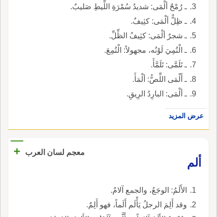
ـ رُمْحٌ ألْمَى: شديدُ سُمْرَةِ اللِّيطِ صَليبٌ.
ـ ظِلٌّ ألْمَى: كثِيفٌ.
ـ شجرٌ ألْمَى: كثِيفُ الظِّلِّ.
ـ الْتُمِيَ لَوْنُه، مجهولاً: الْتُمِعَ.
ـ تَلَمَّى: تَلَمَّأَ.
ـ أَلْمَى اللِّصُّ: ألْمَأَ.
ـ ألْمَى: البارِدُ الرِيقِ.
عرض المزيد
+
معجم لسان العرب
ألم
الأَلَمُ: الوجَعُ، والجمع آلامٌ.
وقد أَلِمَ الرجلُ يَأْلَم أَلَماً، فهو أَلِمٌ.