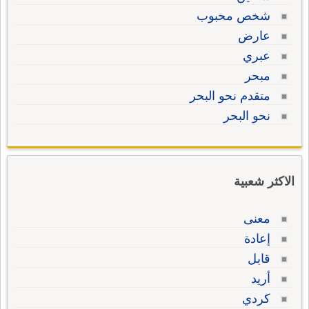
شخص محبوب
عارض
عبري
مبحر
متقدم نحو البحر
نحو البحر
الاكثر شعبية
معنى
إعادة
قابل
أريد
كردي