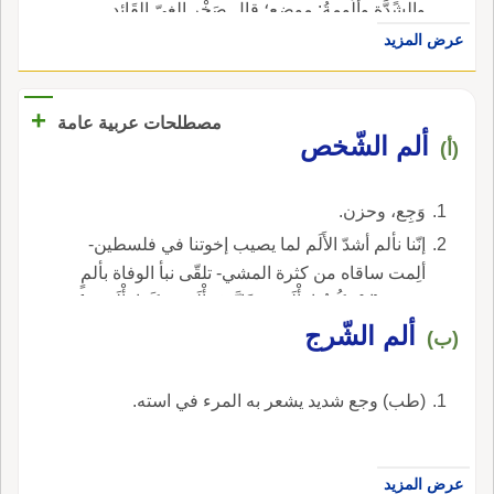
والشدَّة وأَلُومةُ: موضع؛ قال صَخْر الغيّ القَائد
الخَيْلَ من أَلومَةَ أَ من بَطْن وادٍ، كأَنها العجَد (* قوله [
عرض المزيد
قال صخر الغيّ ] أنشده في ياقوت هكذا هم جلبوا
الخيل من ألومة أو * من بطن عمق كأنها البج جمع
+
مصطلحات عربية عامة
بجاد وهو كساء مخطط اه.
ألم الشّخص
(أ)
وَجِع، وحزن.
إنّنا نألم أشدّ الأَلَم لما يصيب إخوتنا في فلسطين-
ألِمت ساقاه من كثرة المشي- تلقّى نبأ الوفاة بألمٍ
شديد- {إِنْ تَكُونُوا تَأْلَمُونَ فَإِنَّهُمْ يَأْلَمُونَ كَمَا تَأْلَمُونَ}.
ألم الشّرج
(ب)
(طب) وجع شديد يشعر به المرء في استه.
عرض المزيد