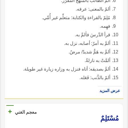
ألمَّ الطَّالبُ بالمنهج المقرَّر.
ألمّ بالمعنى: عرفه.
مُلِمّ بالقراءة والكتابة: متعلِّم غير أُمِّي.
فهِمه.
قرأ الدَّرسَ فألمَّ به.
ألمَّ به أمرٌ: أصابه، نزل به.
ألمَّ به هَمٌّ شديدٌ/ مرضٌ.
ألمَّتْ به نازلةٌ.
ألمَّ بصديقه: أتاه فنزل به وزاره زيارة غير طويلة.
ألمّ بالذَّنب: فَعَله.
عرض المزيد
+
معجم الغني
مُسْتَلِمٌ