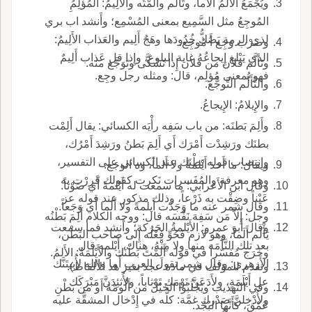
ويُجْمَعُ الأَلَمُ آلاماً، وتَأَلَّم وآلَمْتُه والأَلِيمُ: المُؤلِمُِ
المُوجِعُ مثل السَّمِيع بمعنى المُسْمِع؛ وأَنشد اب بري
لذي الرمة يَصُكُّ خُدُودَها وهَجٌ أَلِيم والعَذاب الأَلِيمُ:
وضرْب وَجِع أَ مُوجِع.
الذي يَبْلغ إِيجاعُهُ غاية البلوغ، وإِذا قل عَذاب أَلِيمٌ
وتَأَلَّم فلان من فلان إِذا تَشَكَّى وتَوَجَّع منه.
فهو بمعنى مُؤلِم، قال: ومثله رجل وجِع.
والتَّأَلُّم التَّوجُّع.
والإِيلامُ: الإِيجاعُ.
وأَلِمَ بَطنَه: من باب سَفِه رأْيَه الكسائي: يقال أَلِمْت
بطنَك ورَشِدْت أَمْرَك أَي أَلِمَ بَطنُ ورَشِدَ أَمْرُك،
وانتِصاب قوله بَطْنَك عند الكسائي على التفسير،
ويقال: ما أَخذ أَيْلمةً ولا أَلماً، وه الوجَع.
وهو معرفة والمُفَسرات نَكرت كقولك قَرِرْت به
وقال ابن الأَعرابي: ما سمعت له أَيْلمةً أََي صَوْتاً.
عَيْناً وضِقْت به ذَرْعاً، وذلك مذكور عند قوله عز
وقال شمر عنه ما وَجَدْت أَيلمةً ولا أَلَما أَي وَجَعاً.
وجل: إِلاَّ مَن سَفِهَ نَفْسَه قال: ووجه الكلام أَلِمَ بَطْنُه
وقال أَبو عمرو: الأَيْلمةُ الحَركة؛ وأَنشد فما سمعت
يَأْلَم أَلَماً، وهو لازم فَحُوِّ فِعْلُه إِلى صاحب البَطْن،
بعد تلك النَّأَمَه منها ولا مِنْهُ، هناك، أَيْلمه قال
وخَرَج مُفَسّراً في قوله أَلِمْتَ بَطْنَك والأَيْلَمَةُ: الأَلمُ.
الأَزهري: وقال شمر تقول العرب أَما والله لأُبِيتَنَّك
وتقدم للمؤلف في مادة عجد بغير هذ الألفاط).
عل أَيْلَمَةٍ، ولأَدَعَنَّ نَوْمَك تَوْثاباً، ولأُثئِدَنَّ مَبْرَكَك
وفي التهذيب ويَجْلُبُوا الخَيْلَ من أَلُومَةَ أَو من بَطْنِ
ولأُدْخِلنَّ صَدْرك غمَّة: كلُّه في إِدْخال المشقَّة عليه
عَمْقٍ، كأَنَّها البُجُد.