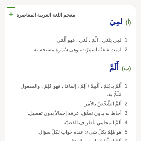
+
معجم اللغة العربية المعاصرة
لمِيَ
(أ)
لمِيَ يَلمَى ، الْمَ ، لَمًى ، فهو أَلْمَى.
لمِيت شفتُه اسمَرّت، وهى سُمْرة مستحسنة.
أَلَمَّ
(ب)
أَلَمَّ بـ يُلمّ ، ألْمِمْ / ألِمَّ ، إلمامًا ، فهو مُلِمّ ، والمفعول
مُلَمٌّ به.
ألمَّ الشَّخْصُ بالأمر.
أحاط به بدون تعمُّق، عرفه إجمالاً بدون تفصيل.
ألمَّ المحامي بأطراف القضيّة.
هو مُلِمّ بكلّ شيء: عنده جواب لكلّ سؤال.