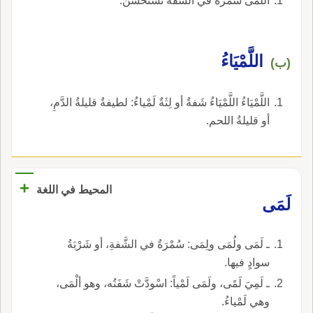
اللَّمَى سُمرةٌ في الشَّفة تُستحسن.
اللَّمْيَاءُ
(ب)
اللَّمْيَاءُ اللَّمْيَاءُ شَفةٌ أو لِثَةٌ لَمْياءُ: لطيفةٌ قليلةُ الدَّمِ،
أو قليلةُ اللحم.
+
المحيط في اللغة
لَمَى
ـ لَمَى ولُمَى ولِمَى: سُمْرَةٌ في الشَّفةِ، أو شَرْبَةُ
سوادٍ فيها.
ـ لَمِيَ لَمًى، ولَمَى لَمْياً: اسْودَّتْ شَفَتُه، وهو ألْمَى،
وهي لَمْياءُ.