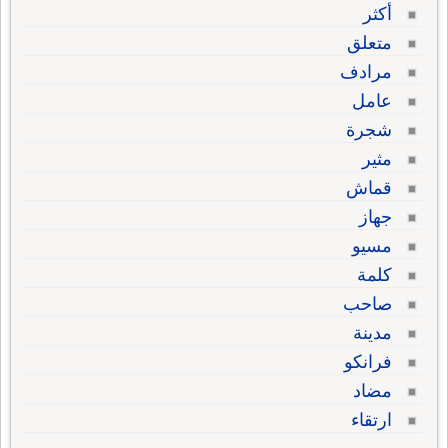
أكثر
متعلق
مرادف
عامل
شجرة
مثير
قماش
جهاز
مسيو
كلمة
صاحب
مدينة
فرانكو
مضاد
ارتقاء