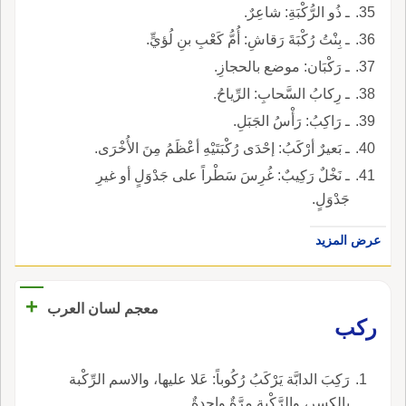
ـ ذُو الرُّكْبَةِ: شاعِرٌ.
ـ بِنْتُ رُكْبَةَ رَقاشِ: أُمُّ كَعْبِ بنِ لُؤيٍّ.
ـ رَكْبَان: موضع بالحجازِ.
ـ رِكابُ السَّحابِ: الرِّياحُ.
ـ رَاكِبُ: رَأْسُ الجَبَلِ.
ـ بَعيرٌ أرْكَبُ: إحْدَى رُكْبَتَيْهِ أعْظَمُ مِنَ الأُخْرَى.
ـ نَخْلٌ رَكِيبٌ: غُرِسَ سَطْراً على جَدْوَلٍ أو غيرِ
جَدْوَلٍ.
عرض المزيد
+
معجم لسان العرب
ركب
رَكِبَ الدابَّة يَرْكَبُ رُكُوباً: عَلا عليها، والاسم الرِّكْبة
بالكسر، والرَّكْبة مرَّةٌ واحدةٌ.