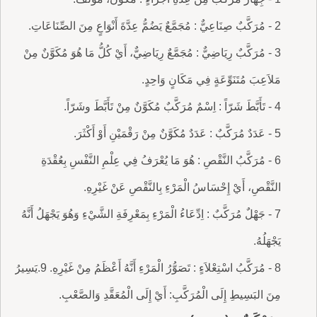
2 - مُرَكَّبٌ صِنَاعِيٌّ : مُجَمَّعٌ يَضُمُّ عِدَّةَ أَنْوَاعٍ مِنَ الصِّنَاعَاتِ.
3 - مُرَكَّبٌ رِيَاضِيٌّ : مُجَمَّعٌ رِيَاضِيٌّ، أَيْ كُلُّ مَا هُوَ مُكَوَّنٌ مِنْ
مَلاَعِبَ مُتَنَوِّعَةٍ فِي مَكَانٍ وَاحِدٍ.
4 - تَأَبَّطَ شَرّاً : اِسْمٌ مُرَكَّبٌ مُكَوَّنٌ مِنْ تَأَبَّطَ وشَرّاً.
5 - عَدَدٌ مُرَكَّبٌ : عَدَدٌ مُكَوَّنٌ مِنْ رَقْمَيْنِ أَوْ أَكْثَرَ.
6 - مُرَكَّبُ النَّقْصِ : هُوَ مَا يُعْرَفُ فِي عِلْمِ النَّفْسِ بِعُقْدَةِ
النَّقْصِ، أَيْ إِحْسَاسُ الْمَرْءِ بِالنَّقْصِ عَنْ غَيْرِهِ.
7 - جَهْلٌ مُرَكَّبٌ : اِدِّعَاءُ الْمَرْءِ بِمَعْرِفَةِ الشَّيْءِ وَهُوَ يَجْهَلُ أَنَّهُ
يَجْهَلُهُ.
8 - مُرَكَّبُ اسْتِعْلاَءٍ : تَصَوُّرُ الْمَرْءِ أَنَّهُ أَعْظَمُ مِنْ غَيْرِهِ. 9.يَسِيرُ
مِنَ البَسِيطِ إِلَى الْمُرَكَّبِ: أَيْ إِلَى الْمُعَقَّدِ وَالصَّعْبِ.