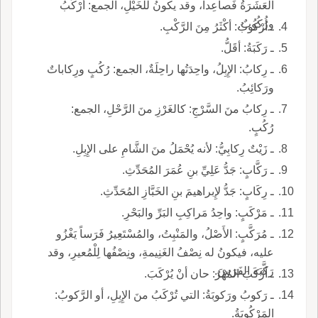
العَشَرَةُ فَصاعِداً، وقد يكونُ للخَيْلِ، الجمع: أرْكُبُ
ورُكُوبٌ.
ـ أُرْكُوبُ: أكْثَرُ مِنَ الرَّكْبِ.
ـ رَكَبَةُ: أقَلُّ.
ـ رِكابُ: الإِبِلُ، واحِدَتُها راحِلَةٌ، الجمع: رُكُبٍ ورِكاباتٌ
ورَكائِبُ.
ـ رِكابُ منَ السَّرْجِ: كالغَرْزِ منَ الرَّحْلِ، الجمع:
رُكُبٍ.
ـ زَيْتٌ رِكابِيُّ: لأنه يُحْمَلُ منَ الشَّامِ على الإِبِلِ.
ـ رَكَّابٍ: جَدُّ عَلِيِّ بنِ عُمَرَ المُحَدِّثِ.
ـ رِكَابٍ: جَدُّ لإِبراهيمَ بنِ الخَبَّازِ المُحَدِّثِ.
ـ مَرْكَبٍ: واحِدُ مَراكِبِ البَرِّ والبَحْرِ.
ـ مُرَكَّبٍ: الأَصْلُ، والمَنْبِتُ، والمُسْتَعِيرُ فَرَساً يَغْزُو
عليه، فيكونُ له نِصْفُ الغَنِيمةِ، ونِصْفُها لِلْمُعيرِ، وقد
رَكَّبَه الفَرَسَ.
ـ أرْكَبَ المُهْرُ: حان أنْ يُرْكَبَ.
ـ رَكوبُ ورَكوبَةُ: التي تُرْكَبُ منَ الإِبِلِ، أو الرَّكوبُ:
المَرْكُوبَةُ.