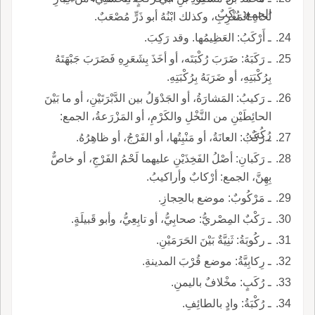
الجمع: رُكَبٌ.
نُحاةِ المَغْرِبِ، وكذلك ابْنُهُ أبو ذَرٍّ مُصْعَبٌ.
ـ أَرْكَبُ: العَظِيمُها. وقد رَكِبَ.
ـ رَكَبَهُ: ضَرَبَ رُكْبَتَه، أو أخَذَ بِشَعَرِهِ فَضَرَبَ جَبْهَتَهُ
بِرُكْبَتِهِ، أو ضَرَبَهُ بِرُكْبَتِهِ.
ـ رَكيبُ: المَشارَةُ، أو الجَدْوَلُ بين الدَّبْرَتَيْنِ، أو ما بَيْنَ
الحائِطَيْنِ من النَّخْلِ والكَرْمِ، أو المَزْرَعةُ، الجمع:
رُكُبٌ.
ـ رَكَبُ: العانَةُ، أو مَنْبِتُها، أو الفَرْجُ، أو ظاهِرُهُ.
ـ رَكَبانِ: أصْلُ الفَخِذَيْنِ عليهما لَحْمُ الفَرْجِ، أو خاصٌّ
بِهِنَّ، الجمع: أرْكابٌ وأراكيبُ.
ـ مَرْكُوبٌ: موضع بالحِجازِ.
ـ رَكْبٌ المِصْريُّ: صحابِيُّ، أو تابِعِيُّ، وأبو قَبيلَةٍ.
ـ ركُوبَةُ: ثَنِيَّةٌ بَيْنَ الحَرَمَيْنِ.
ـ رِكابِيَّةُ: موضع قُرْبَ المدينةِ.
ـ رُكَبٍ: مخْلافٌ باليمنِ.
ـ رُكْبَةُ: وادٍ بالطائِفِ.