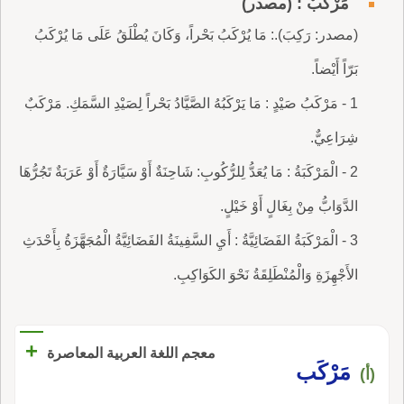
مَرْكَبٌ : (مصدر)
(مصدر: رَكِبَ).: مَا يُرْكَبُ بَحْراً، وَكَانَ يُطْلَقُ عَلَى مَا يُرْكَبُ
بَرّاً أَيْضاً.
1 - مَرْكَبُ صَيْدٍ : مَا يَرْكَبُهُ الصَّيَّادُ بَحْراً لِصَيْدِ السَّمَكِ. مَرْكَبٌ
شِرَاعِيٌّ.
2 - الْمَرْكَبَةُ : مَا يُعَدُّ لِلرُّكُوبِ: شَاحِنَةٌ أَوْ سَيَّارَةٌ أَوْ عَرَبَةٌ تَجُرُّهَا
الدَّوَابُّ مِنْ بِغَالٍ أَوْ خَيْلٍ.
3 - الْمَرْكَبَةُ الفَضَائِيَّةُ : أَيِ السَّفِينَةُ الفَضَائِيَّةُ الْمُجَهَّزَةُ بِأَحْدَثِ
الأَجْهِزَةِ وَالْمُنْطَلِقَةُ نَحْوَ الكَوَاكِبِ.
+
معجم اللغة العربية المعاصرة
مَرْكَب
(أ)