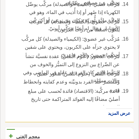
تختلف عن خصائص مكوِّناته.
مُرَكَّب قطبيّ: (الكيمياء والصيدلة) مركَّب يوصِّل
الكهرباء إذا صُهر أو إذا أُذيب في الماء، وهو في
العادة مادَّة بلُّوريّة تتكوَّن من نوعين أو أكثر من
مُرَكَّب عضويّ: (الكيمياء والصيدلة) كل مركَّب
الأيونات، ويقال له أيضًا مركَّب أيونيّ.
يتكوَّن أساسًا من ذرات الكربون.
مُرَكَّب غير عضويّ: (الكيمياء والصيدلة) كل مركَّب
لا يحتوي جزآه على الكربون، ويحتوي على شقين
أحدهما حمضيّ والآخر قاعديّ.
مُرَكَّب القصور: (علوم النفس) عقدة نفسيَّة تنشأ
عن الصِّراع بين النزوع إلى التميُّز والخوف من
التثبيط الذي كان الفرد قد عاناه في الماضي وفي
مُرَكَّب النَّقص: (علوم النفس) شعور عميق
حالات مماثلة.
ومُستمرّ عند الفرد بدونيِّته وعدم كفايته وانحطاط
قدره.
فائدة مركَّبة: (الاقتصاد) فائدة تُحسب على مبلغ
أصليّ مضافًا إليه الفوائد المتراكمة حتى تاريخ
الاستحقاق.
عرض المزيد
+
معجم الغني