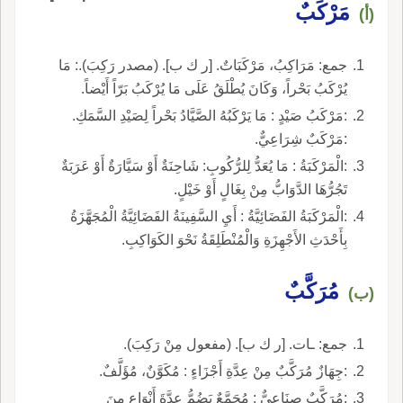
مَرْكَبٌ
(أ)
جمع: مَرَاكِبُ، مَرْكَبَاتٌ. [ر ك ب]. (مصدر رَكِبَ).: مَا
يُرْكَبُ بَحْراً، وَكَانَ يُطْلَقُ عَلَى مَا يُرْكَبُ بَرّاً أَيْضاً.
:مَرْكَبُ صَيْدٍ : مَا يَرْكَبُهُ الصَّيَّادُ بَحْراً لِصَيْدِ السَّمَكِ.
:مَرْكَبٌ شِرَاعِيٌّ.
:الْمَرْكَبَةُ : مَا يُعَدُّ لِلرُّكُوبِ: شَاحِنَةٌ أَوْ سَيَّارَةٌ أَوْ عَرَبَةٌ
تَجُرُّهَا الدَّوَابُّ مِنْ بِغَالٍ أَوْ خَيْلٍ.
:الْمَرْكَبَةُ الفَضَائِيَّةُ : أَيِ السَّفِينَةُ الفَضَائِيَّةُ الْمُجَهَّزَةُ
بِأَحْدَثِ الأَجْهِزَةِ وَالْمُنْطَلِقَةُ نَحْوَ الكَوَاكِبِ.
مُرَكَّبٌ
(ب)
جمع: ـات. [ر ك ب]. (مفعول مِنْ رَكِبَ).
:جِهَازٌ مُرَكَّبٌ مِنْ عِدَّةِ أَجْزَاءٍ : مُكَوَّنٌ، مُؤَلَّفٌ.
:مُرَكَّبٌ صِنَاعِيٌّ : مُجَمَّعٌ يَضُمُّ عِدَّةَ أَنْوَاعٍ مِنَ