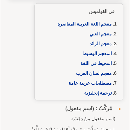
في القواميس
معجم اللغة العربية المعاصرة
معجم الغني
معجم الرائد
المعجم الوسيط
المحيط في اللغة
معجم لسان العرب
مصطلحات عربية عامة
ترجمة إنجليزية
مُرَكَّبٌ : (اسم مفعول)
(اسم مفعول مِنْ رَكِبَ).
1 - جِهَازٌ مُرَكَّبٌ مِنْ عِدَّةِ أَجْزَاءٍ : مُكَوَّنٌ، مُؤَلَّفٌ.