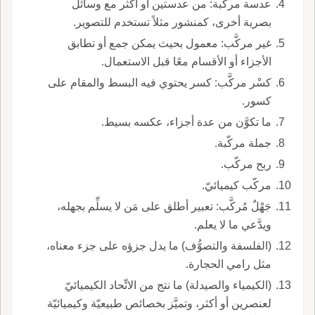
عدسة مركَّبة: من عدستين أو أكثر مع وسائل
بصرية أخرى، كمنشور مثلاً تستخدم للتصوير.
غير مركَّب: معمول بحيث يمكن جمع أو تطابق
الأجزاء أو الأقسام معًا قبل الاستعمال.
كسْر مركَّب: كسر يحتوي فيه البسط والمقام على
كسور.
ما تكوَّن من عدة أجزاء، عكسه بسيط.
جملة مركّبة.
ربح مركّب.
مركّب كيميائيّ.
جَهْلٌ مُركَّب: تعبير أطلق على مَن لا يسلِّم بجهله،
ويدَّعي ما لا يعلم.
(الفلسفة والتصوُّف) ما يدل جزؤه على جزء معناه،
مثل رامي الحجارة.
(الكيمياء والصيدلة) ما نتج من الاتِّحاد الكيميائيّ
لعنصرين أو أكثر، وتميَّز بخصائص طبيعيّة وكيميائيّة