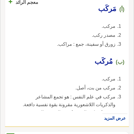
+
معجم الرائد
مَركَب
(أ)
مركب.
مصدر ركب.
زورق أو سفينة، جمع : مراكب.
مُركَب
(ب)
مركب.
مركب من بت، أصل.
مركب في علم النفس : هو تجمع المشاعر
والذكريات اللاشعورية مقرونة بقوة نفسية دافعة.
ومنه : [ مركب النقص ]، وهو الشعور بالنقص
عرض المزيد
النفساني.