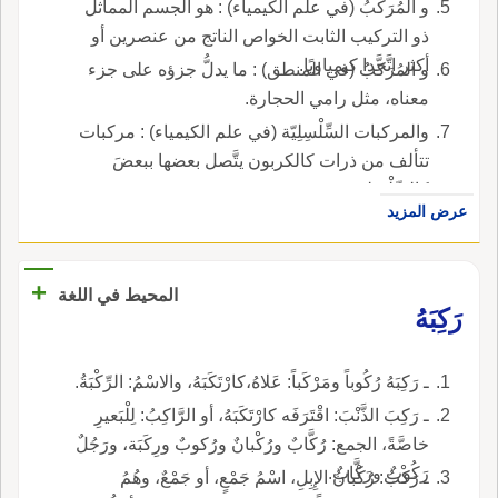
و المُرَكَّبُ (في علم الكيمياء) : هو الجسم المماثل
ذو التركيب الثابت الخواص الناتج من عنصرين أو
أكثر اتَّحدا كيمياويًا.
و المُرَكَّبُ (في المنطق) : ما يدلُّ جزؤه على جزء
معناه، مثل رامي الحجارة.
والمركبات السِّلْسِلِيّة (في علم الكيمياء) : مركبات
تتألف من ذرات كالكربون يتَّصل بعضها ببعضَ
كالسِّلْسِلة.
عرض المزيد
+
المحيط في اللغة
رَكِبَهُ
ـ رَكِبَهُ رُكُوباً ومَرْكَباً: عَلاهُ،كارْتَكَبَهُ، والاسْمُ: الرِّكْبَةُ.
ـ رَكِبَ الذَّنْبَ: اقْتَرَفَه كارْتَكَبَهُ، أو الرَّاكِبُ: لِلْبَعيرِ
خاصَّةً، الجمع: رُكَّابٌ ورُكْبانٌ ورُكوبٌ ورِكَبَة، ورَجُلٌ
رَكُوبٌ ورَكَّابٌ.
ـ رَكْبُ: رُكْبانُ الإِبِلِ، اسْمُ جَمْعٍ، أو جَمْعٌ، وهُمُ