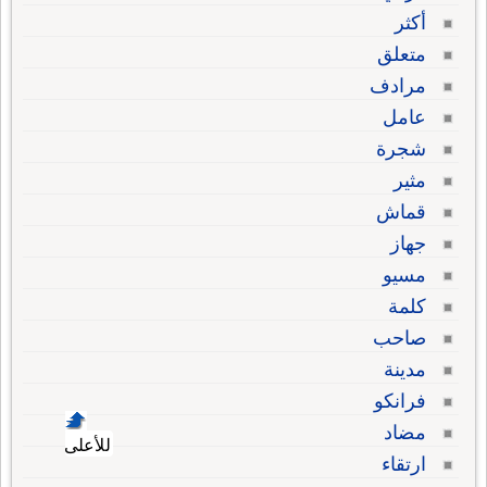
أكثر
متعلق
مرادف
عامل
شجرة
مثير
قماش
جهاز
مسيو
كلمة
صاحب
مدينة
فرانكو
مضاد
للأعلى
ارتقاء