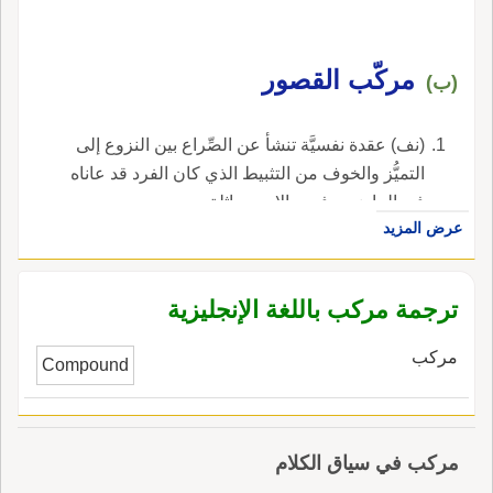
من الرجُل والمرأَة؛ وقيل: الرَّكَبُ ظاهرُ الفَرْج؛
وقيل: هو الفَرْج نَفْسُه؛ قال غَمْزَكَ بالكَبْساءِ، ذاتِ
الـحُوقِ، * بينَ سِماطَيْ رَكَبٍ مَحْلوق والجمع أَرْكابٌ
مركّب القصور
(ب)
وأَراكِـيبُ؛ أَنشد اللحياني يا لَيْتَ شِعْري عَنْكِ، يا
غَلابِ، * تَحمِلُ مَعْها أَحْسَنَ الأَركاب أَصْفَرَ قد خُلِّقَ
(نف) عقدة نفسيَّة تنشأ عن الصِّراع بين النزوع إلى
بالـمَلابِ، * كجَبْهةِ التُّركيِّ في الجِلْباب قال الخليل:
التميُّز والخوف من التثبيط الذي كان الفرد قد عاناه
هو للمرأَةِ خاصَّةً.
في الماضي وفي حالات مماثلة.
عرض المزيد
ترجمة مركب باللغة الإنجليزية
مركب
Compound
مركب في سياق الكلام