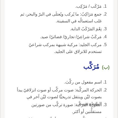
مَرْكَب / مَرْكِب.
جمع مَرَاكِبُ: ما يُركب ويُعتلَى في البرّ والبحر، ثم
غلب استعمالُه في السفينة.
نِعْمَ المَرْكَبُ الدابة.
مَركَبٌ شراعِيّ/ تجاريّ/ فضائيّ/ صيد.
مركب الجليد: مركبة شبيهة بمركب شراعيّ
تستخدم للانزلاق على الجليد.
مُرَكَّب
(ب)
اسم مفعول من ركَّبَ.
الحركة المركَّبة: صوت مركَّب أو صوت انزلاقيّ يبدأ
بصوت ليِّن وينتقل تدريجيًّا لصوت ليِّن آخر في
المقطع نفسه.
الصُّورة المركَّبة: صورة تركَّب من صورتين
مستقلَّتين أو أكثر.