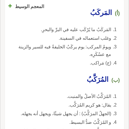
+
المعجم الوسيط
المَركَبُ
(أ)
المَركَبُ ما يُرْكَب عليه في البرِّ والبحرِ.
وغلب استعماله في السفينة.
ويومُ المركب: يوم يركَبُ الخليفةُ فيه للسير والزينة
مع عسْكَرِه.
(ج) مَراكب.
المُرَكَّبُ
(ب)
المُرَكَّبُ الأصلُ والمنبت.
يقال: هو كريم المُرَكَّب.
(الجهلُ المرَكَّبُ) : أن يجهل شيئًا، ويجهل أنه يجهله.
و المُرَكَّبُ ضدُّ البسيط.