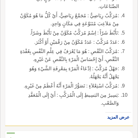
الصِّنَاعَاتِ.
:مُرَكَّبٌ رِيَاضِيٌّ : مُجَمَّعٌ رِيَاضِيٌّ، أَيْ كُلُّ مَا هُوَ مُكَوَّنٌ
مِنْ مَلاَعِبَ مُتَنَوِّعَةٍ فِي مَكَانٍ وَاحِدٍ.
:تَأَبَّطَ شَرّاً : اِسْمٌ مُرَكَّبٌ مُكَوَّنٌ مِنْ تَأَبَّطَ وشَرّاً.
:عَدَدٌ مُرَكَّبٌ : عَدَدٌ مُكَوَّنٌ مِنْ رَقْمَيْنِ أَوْ أَكْثَرَ.
:مُرَكَّبُ النَّقْصِ : هُوَ مَا يُعْرَفُ فِي عِلْمِ النَّفْسِ بِعُقْدَةِ
النَّقْصِ، أَيْ إِحْسَاسُ الْمَرْءِ بِالنَّقْصِ عَنْ غَيْرِهِ.
:جَهْلٌ مُرَكَّبٌ : اِدِّعَاءُ الْمَرْءِ بِمَعْرِفَةِ الشَّيْءِ وَهُوَ
يَجْهَلُ أَنَّهُ يَجْهَلُهُ.
:مُرَكَّبُ اسْتِعْلاَءٍ : تَصَوُّرُ الْمَرْءِ أَنَّهُ أَعْظَمُ مِنْ غَيْرِهِ.
:يَسِيرُ مِنَ البَسِيطِ إِلَى الْمُرَكَّبِ : أَيْ إِلَى الْمُعَقَّدِ
وَالصَّعْبِ.
عرض المزيد