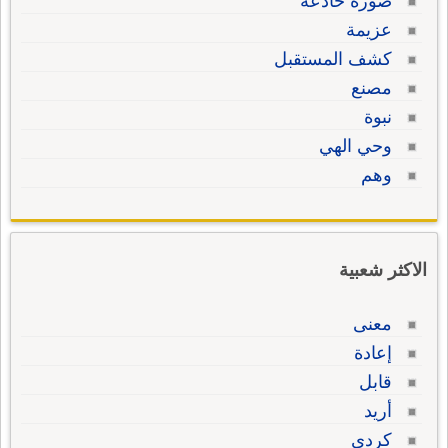
صورة خادعة
عزيمة
كشف المستقبل
مصنع
نبوة
وحي الهي
وهم
الاكثر شعبية
معنى
إعادة
قابل
أريد
كردي