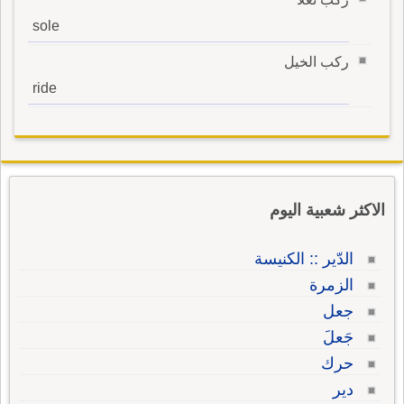
sole
ركب الخيل
ride
الاكثر شعبية اليوم
الدّير :: الكنيسة
الزمرة
جعل
جَعلَ
حرك
دير