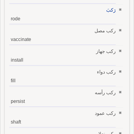
رَكبَ
rode
ركب مصل
vaccinate
ركب جهاز
install
ركب دواء
fill
ركب رأسه
persist
ركب عمود
shaft
ركب نعلا