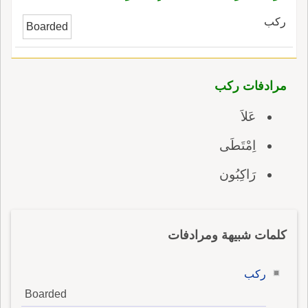
ركب
Boarded
مرادفات ركب
عَلاَ
اِمْتَطَى
رَاكِبُون
كلمات شبيهة ومرادفات
ركب
Boarded