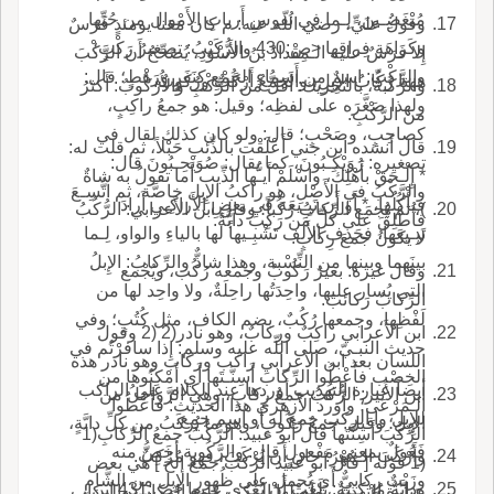
مُبْغَضِـينَ، لِـما في نُفوسِ أَربابِ الأَمْوال من حُبِّها
وقولُ عليٍّ، رضي اللّه عنه: م كان مَعَنا يومئذٍ فَرَسٌ
وكَراهَةِ فِراقِها <ص:430 والرُّكَيْبُ: تصغيرُ رَكْبٍ؛
إِلا فَرَسٌ عليه الـمِقْدادُ بنُ الأَسْوَدِ، يُصَحِّحُ أَن الرَّكْبَ
والرَّكْبُ: اسمٌ من أَسماءِ الجَمْعِ كنَفَرٍ ورَهْطٍ؛ قال:
ههنا رُكّابُ الإِبِلِ، والجمعُ أَرْكُبٌ ورُكوبٌ.
والرَّكَبةُ، بالتحريك: أَقَلُّ من الرَّكْبِ والأُرْكُوبُ: أَكثرُ
ولهذا صَغَّرَه على لفظِه؛ وقيل: هو جمعُ راكِبٍ،
من الرَّكْبِ.
كصاحِبٍ، وصَحْبٍ؛ قال: ولو كان كذلك لقال في
قال أَنشده ابن جني أَعْلَقْت بالذِّئب حَبْلاً، ثم قلت له:
تصغيره: رُوَيْكِـبُونَ، كما يقال: صُوَيْحِـبُونَ قال:
* إِلْـحَقْ بأَهْلِكَ، واسْلَمْ أَيـُّها الذِّيب أَما تقولُ به شاةٌ
والرَّكْبُ في الأَصْلِ، هو راكبُ الإِبِل خاصَّة، ثم اتُّسِـعَ
فيأْكُلُها، * أَو أَن تَبِـيعَهَ في بعضِ الأَراكِـي أَرادَ
)، ثم يُجمَع الرِّكابُ رُكُباً؛ وقال ابن الأَعرابي: الرُّكُبُ
فأُطْلِقَ على كلِّ مَن رَكِبَ دابَّةً.
تَبِـيعَها، فحَذف الأَلف تَشْبِـيهاً لها بالياءِ والواو، لِـما
لا يكونُ جمعَ رِكابٍ.
بينَهما وبينها من النِّسْبة، وهذا شاذٌّ والرِّكابُ: الإِبلُ
وقال غيره: بعيرٌ رَكُوبٌ وجمعه رُكُب، ويُجْمع
التي يُسار عليها، واحِدَتُها راحِلَةٌ، ولا واحِد لها من
الرِّكابُ رَكائبَ.
لَفْظِها، وجمعها رُكُبٌ، بضم الكاف، مثل كُتُبٍ؛ وفي
ابن الأَعرابي راكِبٌ ورِكابٌ، وهو نادر(2 (2 وقول
حديث النبـيّ، صلى اللّه عليه وسلم: إِذا سافرْتُم في
اللسان بعد ابن الأعرابي راكب وركاب وهو نادر هذه
الخِصْب فأَعْطُوا الرِّكابَ أَسِنَّـتَها أَي أَمْكِنُوها من
أيضاً عبارة التهذيب أوردها عند الكلام على الراكب
ابن الأَثير: الرُّكُبُ جمعُ رِكابٍ، وهي الرَّواحِلُ من
الـمَرْعَى؛ وأَورد الأَزهري هذا الحديث: فأَعْطُوا
للإبل وا الركب جمع له أو اسم جمع.
الإِبِلِ؛ وقيل: جمعُ رَكُوبٍ، وهو ما يُركَبُ من كلِّ دابَّةٍ،
الرُّكُبَ أَسِنَّتَها قال أَبو عبيد: الرُّكُبُ جمعُ الرِّكابِ(1
فَعُولٌ بمعنى مَفْعولٍ قال: والرَّكُوبة أَخَصُّ منه
وأَرْكَبَ الـمُهْرُ: حان أَن يُرْكَبَ، فهو مُرْكِبٌ.
(1 قوله [ قال أبو عبيد الركب جمع إلخ ] هي بعض
وزَيْتٌ رِكابيٌّ أَي يُحمل على ظُهورِ الإِبِل من الشَّامِ
ودابَّةٌ مُرْكِـبَةٌ: بَلَغَتْ أَنْ يُغْزى عليها <ص:431 ابن
عبارة التهذيب وأصلها الركب جمع الركاب والركاب