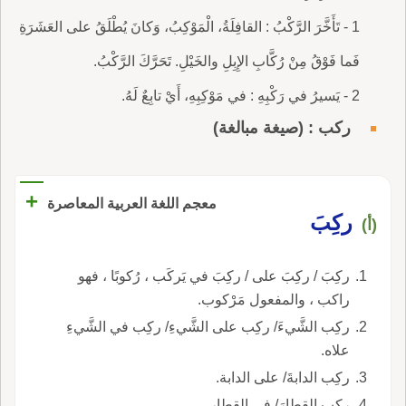
1 - تَأَخَّرَ الرَّكْبُ : القافِلَةُ، الْمَوْكِبُ، وَكانَ يُطْلَقُ على العَشَرَةِ
فَما فَوْقُ مِنْ رُكَّابِ الإِبِلِ والخَيْلِ. تَحَرَّكَ الرَّكْبُ.
2 - يَسيرُ في رَكْبِهِ : في مَوْكِبِهِ، أَيْ تابِعٌ لَهُ.
ركب : (صيغة مبالغة)
+
معجم اللغة العربية المعاصرة
ركِبَ
(أ)
ركِبَ / ركِبَ على / ركِبَ في يَركَب ، رُكوبًا ، فهو
راكب ، والمفعول مَرْكوب.
ركِب الشَّيءَ/ ركِب على الشَّيءِ/ ركِب في الشَّيءِ
علاه.
ركِب الدابةَ/ على الدابة.
ركِب القطارَ/ في القطار.