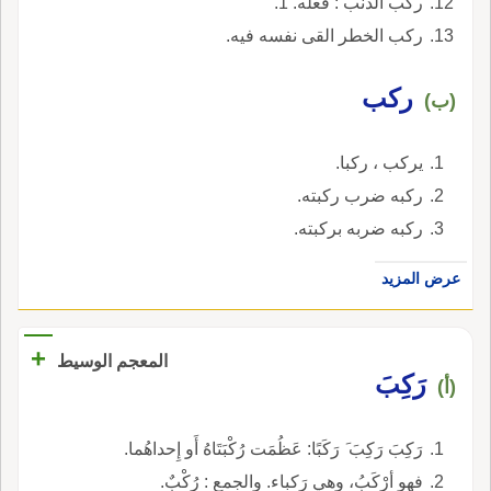
ركب الذنب : فعله. 1.
ركب الخطر القى نفسه فيه.
ركب
(ب)
يركب ، ركبا.
ركبه ضرب ركبته.
ركبه ضربه بركبته.
عرض المزيد
+
المعجم الوسيط
رَكِبَ
(أ)
رَكِبَ رَكِبَ َ رَكَبًا: عَظُمَت رُكْبَتَاهُ أَو إِحداهُما.
فهو أرْكَبُ، وهي رَكباء. والجمع : رُكْبٌ.