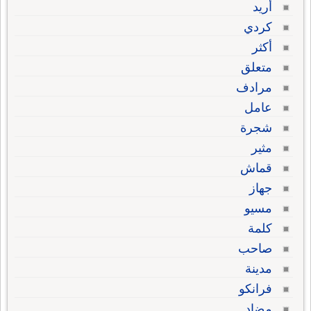
أريد
كردي
أكثر
متعلق
مرادف
عامل
شجرة
مثير
قماش
جهاز
مسيو
كلمة
صاحب
مدينة
فرانكو
مضاد