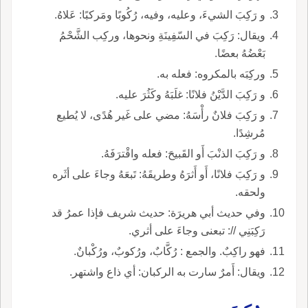
و رَكِبَ الشيءَ، وعليه، وفيه، رُكُوبًا ومَركبًا: عَلاهُ.
ويقال: رَكِبَ في السّفِينَةِ ونحوها، وركِب الشَّحْمُ
بَعْضُهُ بعضًا.
وركِبَه بالمكروه: فعله به.
و رَكِبَ الدَّيْنُ فلانًا: غلَبَهُ وكَثُرَ عليه.
و رَكِبَ فلانٌ رأْسَهُ: مضي على غَير هُدًى، لا يُطيع
مُرشِدًا.
و رَكِبَ الذنْبَ أَو القَبيحَ: فعله واقْترَفَهُ.
و رَكِبَ فلانًا، أَو أَثرَهُ وطريقَهُ: تَبعَهُ وجاءَ على أثَره
ولحقه.
وفي حديث أبي هريرَة: حديث شريف فإذا عمرُ قد
رَكِبَنِي //: تبعنى وجاءَ على أثري.
فهو راكِبٌ. والجمع : رُكَّابٌ، ورُكوبٌ، ورُكْبانٌ.
ويقال: أَمرٌ سارت به الركبان: أي ذاع واشتهر.