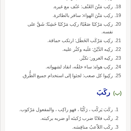
ركِب مَتْنَ العُنْف: عَنُف مع غيره.
ركِب مَتْنَ الهواء: سافر بالطائرة.
ركِب مَرْكبًا صَعْبًا/ ركِب مَرْكبًا خَشِنًا: شَقَّ على
نفسه.
ركِب مَرْكَب الخَطَل: ارتكب حماقة.
ركِبه الدَّيْنُ: غلَبه وكثُر عليه.
ركِبه الغرور: تكبَّر.
ركِب هواه: ساء خلقُه، انقاد لشهواته.
ركِِبوا كل صعب: لجئوا إلى استخدام جميع الطُّرق.
ركَبَ
(ب)
ركَبَ يَركُب ، رَكْبًا ، فهو راكِب ، والمفعول مَرْكوب.
ركَب فلانًا ضرب رُكبتَه أو ضربه بركبته.
ركَب اللاّعبُ منافِسَه.