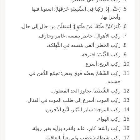
{حَتَّى إِذَا رَكِبَا فِي السَّفِينَةِ خَرَقَهَا}: استويا فيها
وأبحرا بها.
{لَتَرْكَبُنَّ طَبَقًا عَنْ طَبَقٍ}: لتنتقلُنّ من حال إلى حال.
ركِب الأهوالَ: خاطر بنفسه، غامر وجازف.
ركِب الخطرَ: ألقى بنفسه في التَّهلكة.
ركِب الذَّنْبَ: اقترفه.
ركِب الريح: أسرع.
ركِب الشَّحْمُ بعضُه فوق بعض: تجمّع الدُّهن في
جسمه.
ركِب الشَّطَطَ: تجاوز الحد المعقول.
ركِب الموت: أسرع إلى طلب الموت في القتال.
ركِب الموجة: ساير التّيّار، اتَّبع الآخرين.
ركِب الهواء.
ركِب رأسَه: كابر، عاند وانفرد برأيه بغير رويّة.
ركِب شيطانه: غضب ولم يعبأ بالعاقبة.