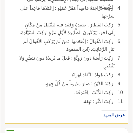
السَّفينَةِ.
:رَكِبَ دَرَّاجَتَهُ قاصِداً مَقَرَّ عَمَلِهِ : اِعْتَلاَهَا قاعِداً على
سَرْجِها.
:رَكِبَ القِطارَ : صَعِدَهُ وَقَعَدَ فِيهِ لِيَنْتَقِلَ مِنْ مَكَانٍ
إِلَى آخَرَ. :يَرْكَبونَ الطَّائِرَةَ لأَوَّلِ مَرَّةٍ :رَكِبَ السَّيَّارَةَ.
:رَكِبَ الأَهْوالَ : اِقْتَحَمَها. :مَنْ لَمْ يَرْكَبِ الأَهْوالَ لَمْ
يَنَلِ الرَّغائِبَ. (ابن المقفع).
:رَكِبَ رَأْسَهُ دونَ رَوِيَّةٍ : فَعَلَ ما يُريدُهُ دونَ تَبَصُّرٍ وَلا
تَفْكيرٍ.
:رَكِبَ هَواهُ : اِنْقادَ لِهَواهُ.
:رَكِبَهُ الدَّيْنُ : صارَ مَدْيوناً مِنْ كُلِّ جِهَةٍ.
:رَكِبَ الذَّنْبَ : اِقْتَرَفَهُ.
:رَكِبَ الأَثَرَ : تَبِعَهُ.
عرض المزيد