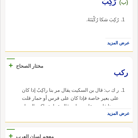
رُكِبَ
(ب)
رُكِبَ شكا رُكْبَتَهُ.
عرض المزيد
+
مختار الصحاح
ركب
ر ك ب: قال بن السكيت يقال مر بنا راكِبٌ إذا كان
على بعير خاصة فإذا كان على فرس أو حمار قلت
مر بنا فارس على حمار وقال عمارة راكب الحمار
عرض المزيد
حَمَّار لا فارس و الرَّكْبُ أصحاب الإبل في السفر
دون الدواب وهم العشرة فما فوقها و الرُّكْبَانُ
الجماعة منهم و الرِّكَابُ الإبل التي يسار عليها
+
معجم لسان العرب