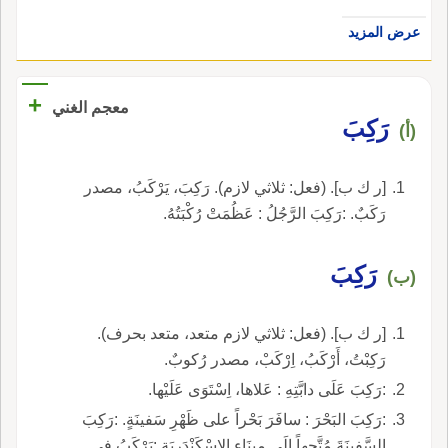
عرض المزيد
+
معجم الغني
رَكِبَ
(أ)
[ر ك ب]. (فعل: ثلاثي لازم). رَكِبَ، يَرْكَبُ، مصدر
رَكَبٌ. :رَكِبَ الرَّجُلُ : عَظُمَتْ رُكْبَتُهُ.
رَكِبَ
(ب)
[ر ك ب]. (فعل: ثلاثي لازم متعد، متعد بحرف).
رَكِبْتُ، أَرْكَبُ، اِرْكَبْ، مصدر رُكوبٌ.
:رَكِبَ عَلَى دابَّتِهِ : عَلاها، اِسْتَوَى عَلَيْها.
:رَكِبَ البَحْرَ : سافَرَ بَحْراً على ظَهْرِ سَفينَةٍ. :رَكِبَ
السَّفينَةَ مُتَّجِهاً إلَى مِينَاءِ الإِسْكَنْدَرِيَة :يَرْكَبُ في