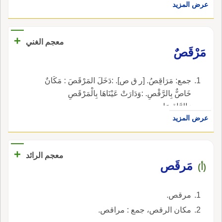
عرض المزيد
+
معجم الغني
مَرْقَصٌ
جمع: مَرَاقِصُ. [ر ق ص]. :دَخَلَ المَرْقَصَ : مَكَانٌ
خَاصٌّ بِالرَّقْصِ. :وَدَارَتْ عَيْنَاهَا بِالْمَرْقَصِ
وَالرَّاقِصَاتِ.
عرض المزيد
+
معجم الرائد
مَرقَص
(أ)
مرقص.
مكان الرقص، جمع : مراقص.