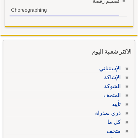
تصميم رقصة
Choreographing
الاكثر شعبية اليوم
الإستثنائي
الإشاكة
الشوكة
المتحف
تأييد
ذرى بمذراة
كل ما
متحف