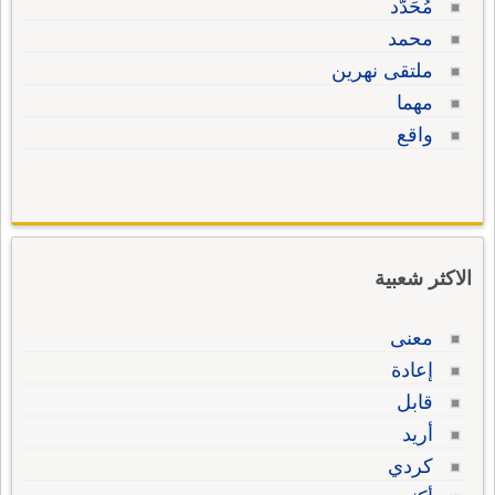
مُحَدَّد
محمد
ملتقى نهرين
مهما
واقع
الاكثر شعبية
معنى
إعادة
قابل
أريد
كردي