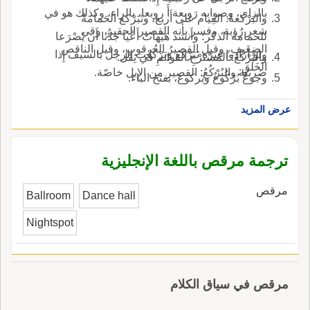
بالزاي، وصوابه رَوبعة أَ روبعا، بالراء، وكذلك هو في
والبَرْكعةُ: القِيام على أَربع، وتَبَرْكع الحَمامةُ
شعر رُؤبة، وفسر بأَنه القصير الحقير، وقي
للحمامة الذكر؛ وأَنشد هَيْهاتَ أَعْيا جَدُّنا أَن يُصْرَعا
الضعيف، وقيل القصيرُ العُرقوبِ، وقيل الناقص
ولو أَرادوا غيرَه تَبَرْكَع وبَرْكَعْت الرجل بالسيف إِذا
والبُرْكُعُ: المُسْتَرْخِ القوائمِ في ثِقَل.
الخَلْقِ.
ضربته والبُرْكُعُ: القصير من الإِبل خاصّة.
وجوعٌ بُرْكُوعٌ وبَركوع، بفتح الباء.
عرض المزيد
ترجمة مرقص باللغة الإنجليزية
مرقص
Ballroom
Dance hall
Nightspot
مرقص في سياق الكلام