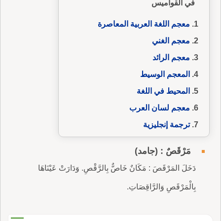
في القواميس
معجم اللغة العربية المعاصرة
معجم الغني
معجم الرائد
المعجم الوسيط
المحيط في اللغة
معجم لسان العرب
ترجمة إنجليزية
مَرْقَصٌ : (جامد)
دَخَلَ المَرْقَصَ : مَكَانٌ خَاصٌّ بِالرَّقْصِ. وَدَارَتْ عَيْنَاهَا
بِالْمَرْقَصِ وَالرَّاقِصَاتِ.