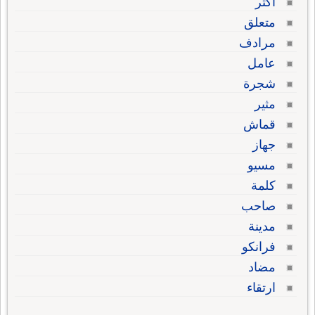
أكثر
متعلق
مرادف
عامل
شجرة
مثير
قماش
جهاز
مسيو
كلمة
صاحب
مدينة
فرانكو
مضاد
ارتقاء