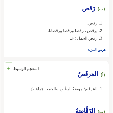
رَقص
(ب)
رقص.
يرقص ، رقصا ورقصا ورقصانا.
رقص الجمل : عدا.
عرض المزيد
+
المعجم الوسيط
المَرقَصُ
(أ)
المَرقَصُ موضعُ الرقْصِ. والجمع : مَراقِصُ.
الرّقَّاصَةُ
(ب)