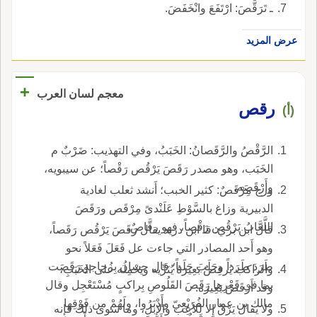
ـ تَرَقَّصَ: ارْتَفَعَ وانْخَفَضَ.
عرض المزيد
+
معجم لسان العرب
رقص
(أ)
الرَّقْصُ والرَّقَصانُ: الخَبَبُ، وفي التهذيب: ضَرْبٌ م
الخَبَب، وهو مصدر رَقَصَ يَرْقُص رَقْصاً؛ عن سيبويه،
وأَرْقَصَه.
ورج مِرْقَصٌ: كثير الخبب؛ أَنشد ثعلب لغادية
الدبيرية وزاغ بالسَّوْطِ عَلَنْدىً مِرْقَص ورَقَصَ
اللَّعَّابُ يَرْقُص رَقْصاً، فهو رقَّاصٌ.
قال ابن بري: قا ابن دريد يقال رَقَصَ يَرْقُص رَقَصاً،
وهو أَحد المصادر التي جاءت عل فَعَلَ فَعَلاً نحو
طَرَدَ طَرَداً وحَلَبَ حَلَباً؛ قال حسان بِزُجاجةٍ رَقَصَت
والراكب يُرقِصُ بَعِيرَهُ يُنَزِّيه ويَحْمِلُه على الخَبَبِ،
بما في قَعْرِها رَقَصَ القَلُوصِ بِراكبٍ مُسْتَعْجِل وقال
وقد أَرْقَصَ بَعِيرَه.
مالك بن عمار الفُرَيْعِيّ وأَدْبَرُوا، ولَهُمْ من فَوْقِها
ولا يقال يَرْقُ إِلا لِلأعِب والإِبلِ، وما سوى ذلك فإِنه