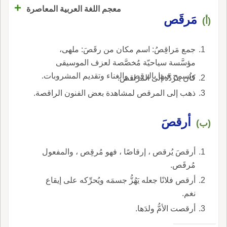
+
معجم اللغة العربية المعاصرة
مَرقَص
(أ)
جمع مَراقِصُ: اسم مكان من رقَصَ: ملهى،
مؤسَّسة سياحيّة مُخصَّصة لعزف الموسيقى
ويُسمح فيها بالرقص والغناء وتقديم المشروبات.
كان يتردَّد إلى المراقص.
ذهب إلى المرقص لمشاهدة بعض الفنون الراقصة.
أرقصَ
(ب)
أرقصَ يُرقص ، إرقاصًا ، فهو مُرقِص ، والمفعول
مُرقَص.
أرقص فلانًا جعله يَهُزُّ جسمَه ويُحرِّكه على إيقاع
نغم.
أرقصت الأمُّ ولدَها.