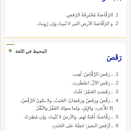
الرّقَّاصَةُ مُحْتَرِفَةُ الرّقص.
و الرّقَّاصَةُ الأرض التي لا تُنبِتُ وإن رُوِيتْ.
+
المحيط في اللغة
رَقَصَ
ـ رَقَصَ الرَّقَّاصُ: لَعِب.
ـ رَقَصَ الآلُ: اضْطَرَبَ.
ـ رَقَصَتِ الخَمْرُ: غَلَتْ.
ـ رَقْصُ ورَقَصُ ورَقَصَانُ: الخَبَبُ، ولا يكونُ الرَّقْصُ،
إلا للاَّعِبِ، والإِبِلِ، ولما سواهُ: القَفْزُ والنَّقْزُ.
ـ رَقَّاصةُ: لُعْبَةٌ لهم، والأرضُ لا تُنْبِتُ، وإن مُطِرَتْ.
ـ أرْقَصَ البعيرَ: حَمَلَهُ على الخَبَبِ.