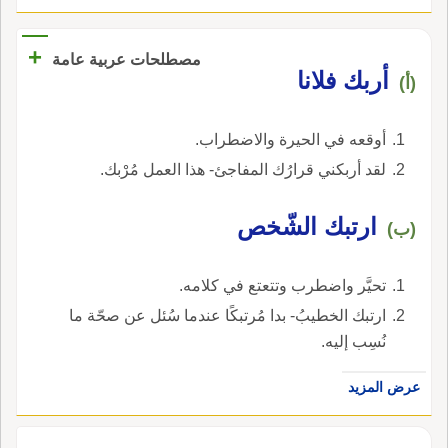
+
مصطلحات عربية عامة
أربك فلانا
(أ)
أوقعه في الحيرة والاضطراب.
لقد أربكني قرارُك المفاجئ- هذا العمل مُرْبك.
ارتبك الشّخص
(ب)
تحيَّر واضطرب وتتعتع في كلامه.
ارتبك الخطيبُ- بدا مُرتبكًا عندما سُئل عن صحّة ما
نُسِب إليه.
عرض المزيد