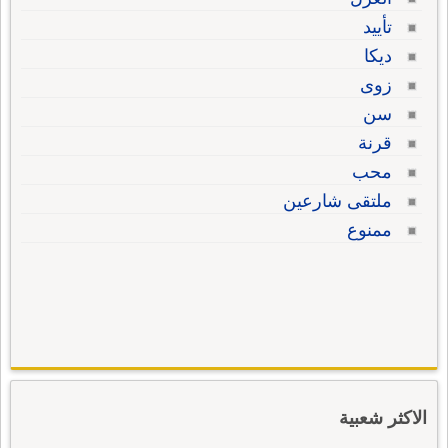
تأييد
ديكا
زوى
سن
قرنة
محب
ملتقى شارعين
ممنوع
الاكثر شعبية