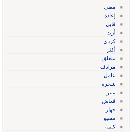
معنى
إعادة
قابل
أريد
كردي
أكثر
متعلق
مرادف
عامل
شجرة
مثير
قماش
جهاز
مسيو
كلمة