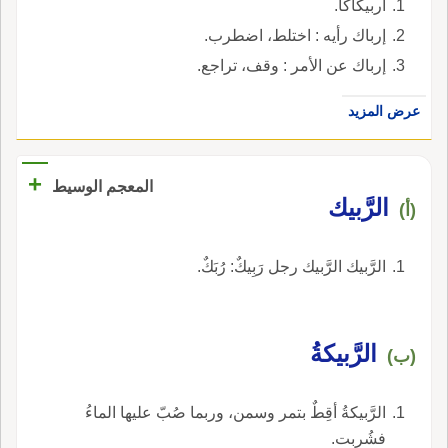
اربيكاكا.
إرباك رأيه : اختلط، اضطرب.
إرباك عن الأمر : وقف، تراجع.
عرض المزيد
+
المعجم الوسيط
الرَّبيك
(أ)
الرَّبيك الرَّبيك رجل رَبِيكٌ: رُبَكٌ.
الرَّبيكةُ
(ب)
الرَّبيكةُ أقِطٌ بتمر وسمن، وربما صُبّ عليها الماءُ
فشُربت.