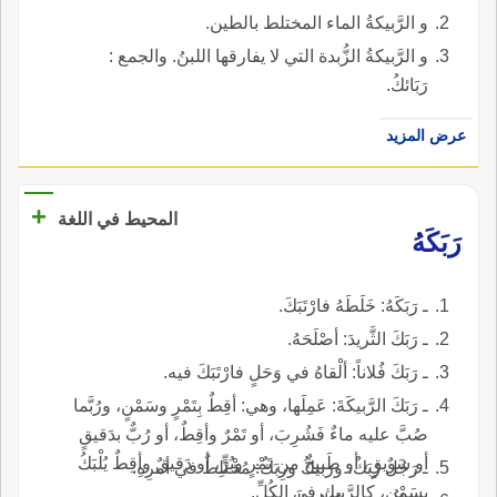
و الرَّبيكةُ الماء المختلط بالطين.
و الرَّبيكةُ الزُّبدة التي لا يفارقها اللبنُ. والجمع :
رَبَائكُ.
عرض المزيد
+
المحيط في اللغة
رَبَكَهُ
ـ رَبَكَهُ: خَلَطَهُ فارْتَبَكَ.
ـ رَبَكَ الثَّريدَ: أصْلَحَهُ.
ـ رَبَكَ فُلاناً: ألْقاهُ في وَحَلٍ فارْتَبَكَ فيه.
ـ رَبَكَ الرَّبيكَةَ: عَمِلَها، وهي: أقِطٌ بِتَمْرٍ وسَمْنٍ، ورُبَّما
صُبَّ عليه ماءٌ فَشُرِبَ، أو تَمْرٌ وأقِطٌ، أو رُبٌّ بدَقيقٍ
أو سَويقٍ، أو طَبيخٌ من تَمْرٍ وبُرٍّ، أو دَقيقٌ وأقِطٌ يُلْبَكُ
ـ رَجُلٌ رُبَكٌ، ورَبيكُ ورِبَكُ: مُخْتَلِطٌ في أمرِهِ.
بسَمْنٍ، كالرَّبيكِ في الكُلِّ.