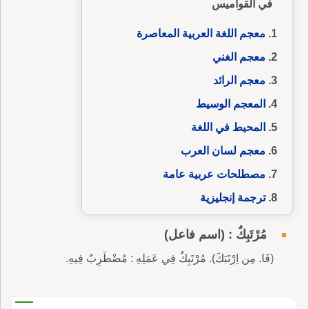
في القواميس
معجم اللغة العربية المعاصرة
معجم الغني
معجم الرائد
المعجم الوسيط
المحيط في اللغة
معجم لسان العرب
مصطلحات عربية عامة
ترجمة إنجليزية
مُرْتَبِكٌ : (اسم فاعل)
(فَا. مِن اِرْتَبَكَ). مُرْتَبِكٌ فِي عَمَلِهِ : مُضْطَرِبٌ فِيهِ.