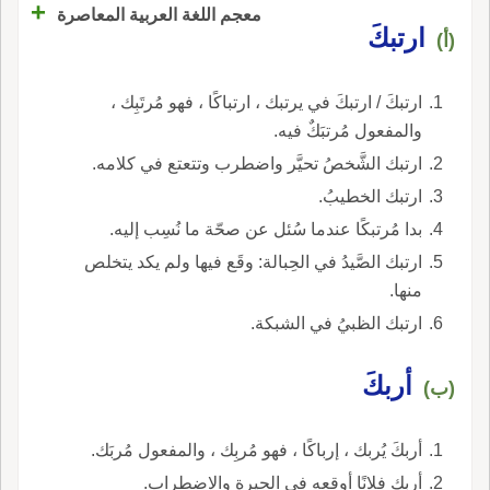
+
معجم اللغة العربية المعاصرة
ارتبكَ
(أ)
ارتبكَ / ارتبكَ في يرتبك ، ارتباكًا ، فهو مُرتَبِك ،
والمفعول مُرتبَكٌ فيه.
ارتبك الشَّخصُ تحيَّر واضطرب وتتعتع في كلامه.
ارتبك الخطيبُ.
بدا مُرتبكًا عندما سُئل عن صحّة ما نُسِب إليه.
ارتبك الصَّيدُ في الحِبالة: وقَع فيها ولم يكد يتخلص
منها.
ارتبك الظبيُ في الشبكة.
أربكَ
(ب)
أربكَ يُربك ، إرباكًا ، فهو مُربِك ، والمفعول مُربَك.
أربك فلانًا أوقعه في الحيرة والاضطراب.