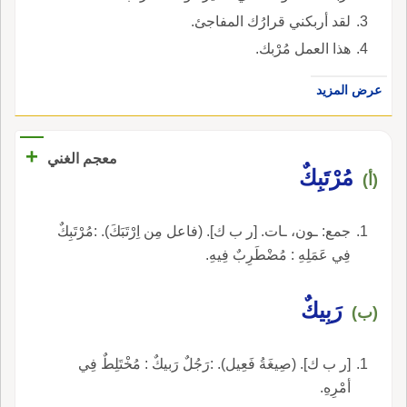
لقد أربكني قرارُك المفاجئ.
هذا العمل مُرْبك.
عرض المزيد
+
معجم الغني
مُرْتَبِكٌ
(أ)
جمع: ـون، ـات. [ر ب ك]. (فاعل مِن اِرْتَبَكَ). :مُرْتَبِكٌ
فِي عَمَلِهِ : مُضْطَرِبٌ فِيهِ.
رَبِيكٌ
(ب)
[ر ب ك]. (صِيغَةُ فَعِيل). :رَجُلٌ رَبيكٌ : مُخْتَلِطٌ فِي
أمْرِهِ.